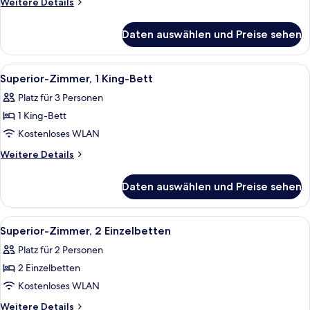
Weitere
Weitere Details
Bett
Details
für
anzeigen
Daten auswählen und Preise sehen
Privilege,
Zimmer,
1 King-
Alle
Ein Hotelzimmer mit Bett, Schreibtisc
11
Bett
Superior-Zimmer, 1 King-Bett
Fotos
Platz für 3 Personen
für
1 King-Bett
Superior-
Zimmer,
Kostenloses WLAN
1 King-
Weitere
Weitere Details
Bett
Details
für
anzeigen
Daten auswählen und Preise sehen
Superior-
Zimmer,
1 King-
Alle
Ein Hotelzimmer mit einem Bett, eine
8
Bett
Superior-Zimmer, 2 Einzelbetten
Fotos
Platz für 2 Personen
für
2 Einzelbetten
Superior-
Zimmer,
Kostenloses WLAN
2 Einzelbetten
Weitere
Weitere Details