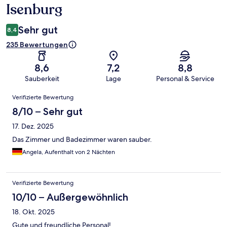
Isenburg
Sehr gut
8,4
235 Bewertungen
8,6
7,2
8,8
Sauberkeit
Lage
Personal & Service
Bewertungen
Verifizierte Bewertung
8/10 – Sehr gut
17. Dez. 2025
Das Zimmer und Badezimmer waren sauber.
Angela, Aufenthalt von 2 Nächten
Verifizierte Bewertung
10/10 – Außergewöhnlich
18. Okt. 2025
Gute und freundliche Personal!