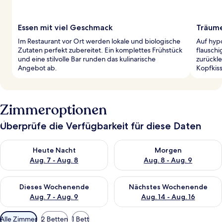
Essen mit viel Geschmack
Träume
Im Restaurant vor Ort werden lokale und biologische
Auf hyp
Zutaten perfekt zubereitet. Ein komplettes Frühstück
flausch
und eine stilvolle Bar runden das kulinarische
zurückl
Angebot ab.
Kopfkis
Zimmeroptionen
Überprüfe die Verfügbarkeit für diese Daten
Überprüfe die Verfügbarkeit für heute Nacht, Aug. 7 - Aug. 8.
Überprüfe die Verfügbarkeit f
Heute Nacht
Morgen
Aug. 7 - Aug. 8
Aug. 8 - Aug. 9
Überprüfe die Verfügbarkeit für dieses Wochenende, Aug. 7 - 
Überprüfe die Verfügbarkeit f
Dieses Wochenende
Nächstes Wochenende
Aug. 7 - Aug. 9
Aug. 14 - Aug. 16
Verfügbare
Alle Zimmer
2 Betten
1 Bett