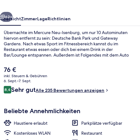
rück
Weiter
62+
Übersicht
Zimmer
Lage
Richtlinien
Übernachte im Mercure Neu-Isenburg, um nur 10 Autominuten
hiervon entfernt zu sein: Deutsche Bank Park und Gateway
Gardens. Nach etwas Sport im Fitnessbereich kannst du im
Restaurant etwas essen oder dich bei einem Drink in der
Bar/Lounge entspannen. Außerdem ist Folgendes mit dem Auto
höchstens 15 Minuten entfernt: MyZeil und Messe Frankfurt.
Der
76 €
aktuelle
inkl. Steuern & Gebühren
Preis
6. Sept.–7. Sept.
Bar (in der Unterkunft)
beträgt
Bewertungen
Sehr gut
8,4
Alle 235 Bewertungen anzeigen
76 €.
8,4 von 10.
Beliebte Annehmlichkeiten
Haustiere erlaubt
Parkplätze verfügbar
Kostenloses WLAN
Restaurant