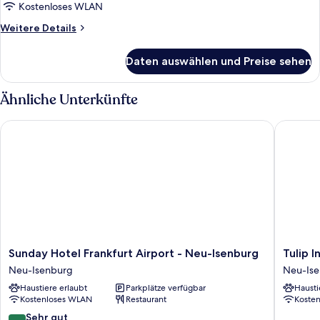
Doppelbett
Kostenloses WLAN
anzeigen
Weitere
Weitere Details
Details
für
Daten auswählen und Preise sehen
Classic-
Doppelzimmer,
1
Ähnliche Unterkünfte
Doppelbett
Sunday Hotel Frankfurt Airport - Neu-Isenburg
Tulip Inn
Sunday
Tulip
Sunday Hotel Frankfurt Airport - Neu-Isenburg
Tulip I
Hotel
Inn
Neu-Isenburg
Neu-Is
Frankfurt
Frankfur
Haustiere erlaubt
Parkplätze verfügbar
Hausti
Airport
Airport
Kostenloses WLAN
Restaurant
Koste
-
Neu-
Neu-
Isenbur
8.0
Sehr gut