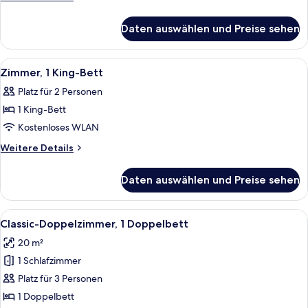
anzeigen
Details
für
Daten auswählen und Preise sehen
Superior-
Zimmer,
2 Einzelbetten
Alle
Ein Hotelzimmer mit Bett, Schreibtisch
6
Zimmer, 1 King-Bett
Fotos
Platz für 2 Personen
für
1 King-Bett
Zimmer,
1 King-
Kostenloses WLAN
Bett
Weitere
Weitere Details
anzeigen
Details
für
Daten auswählen und Preise sehen
Zimmer,
1 King-
Bett
Alle
Ein Hotelzimmer mit Bett, Schreibtisch
4
Classic-Doppelzimmer, 1 Doppelbett
Fotos
20 m²
für
1 Schlafzimmer
Classic-
Doppelzimmer,
Platz für 3 Personen
1
1 Doppelbett