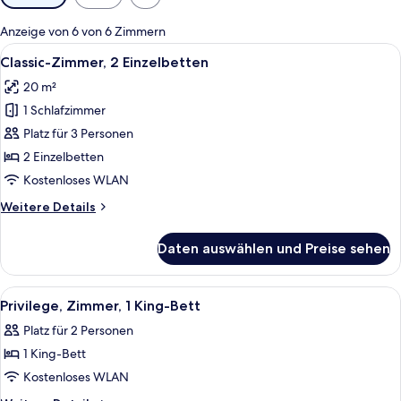
Filter
für
Anzeige von 6 von 6 Zimmern
Zimmer
Alle
Hochwertige Bettwaren, Daunenbettde
4
Classic-Zimmer, 2 Einzelbetten
Fotos
20 m²
für
1 Schlafzimmer
Classic-
Zimmer,
Platz für 3 Personen
2 Einzelbetten
2 Einzelbetten
anzeigen
Kostenloses WLAN
Weitere
Weitere Details
Details
für
Daten auswählen und Preise sehen
Classic-
Zimmer,
2 Einzelbetten
Alle
Ein Hotelzimmer mit einem großen Bett
9
Privilege, Zimmer, 1 King-Bett
Fotos
Platz für 2 Personen
für
1 King-Bett
Privilege,
Zimmer,
Kostenloses WLAN
1 King-