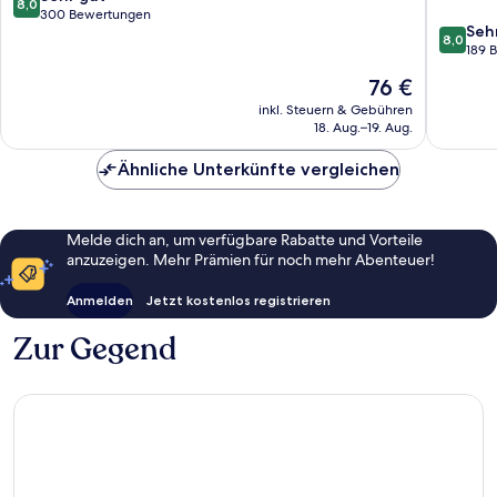
8,0
Isenburg
von
300 Bewertungen
8.0
Seh
Neu-
10,
8,0
von
189 
Isenburg
Sehr
10,
gut,
Der
76 €
Sehr
300
Preis
gut,
inkl. Steuern & Gebühren
Bewertungen
beträgt
18. Aug.–19. Aug.
189
76 €
Bewert
Ähnliche Unterkünfte vergleichen
Melde dich an, um verfügbare Rabatte und Vorteile
anzuzeigen. Mehr Prämien für noch mehr Abenteuer!
Anmelden
Jetzt kostenlos registrieren
Zur Gegend