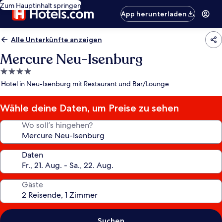
Zum Hauptinhalt springen
App herunterladen
Alle Unterkünfte anzeigen
Mercure Neu-Isenburg
4.0-
Sterne-
Hotel in Neu-Isenburg mit Restaurant und Bar/Lounge
Unterkunft
Wähle deine Daten, um Preise zu sehen
Wo soll’s hingehen?
Daten
Gäste
Suchen