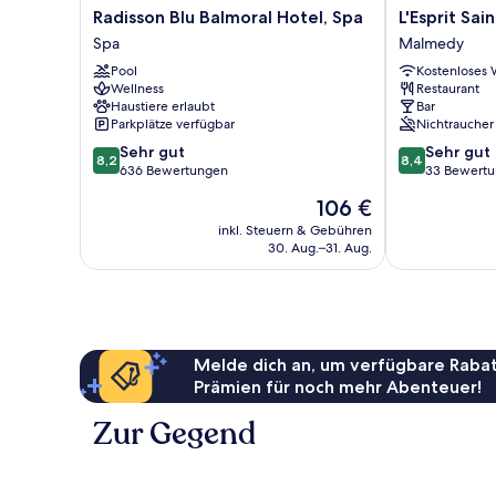
Radisson
L'Esprit
Radisson Blu Balmoral Hotel, Spa
L'Esprit Sain
Blu
Sain
Spa
Malmedy
Balmoral
Malmedy
Pool
Kostenloses
Hotel,
Wellness
Restaurant
Spa
Haustiere erlaubt
Bar
Spa
Parkplätze verfügbar
Nichtraucher
8.2
8.4
Sehr gut
Sehr gut
8,2
8,4
von
von
636 Bewertungen
33 Bewert
10,
10,
Der
106 €
Sehr
Sehr
Preis
gut,
gut,
inkl. Steuern & Gebühren
beträgt
30. Aug.–31. Aug.
636
33
106 €
Bewertungen
Bewertungen
Melde dich an, um verfügbare Rabat
Prämien für noch mehr Abenteuer!
Zur Gegend