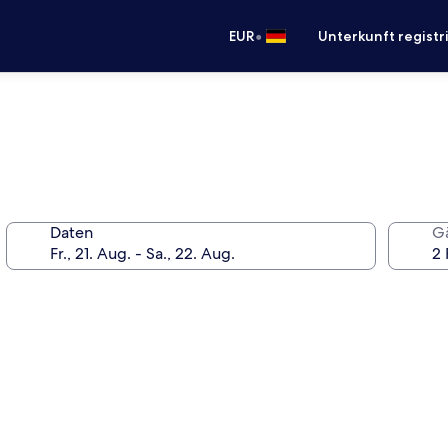
•
EUR
Unterkunft registr
Daten
G