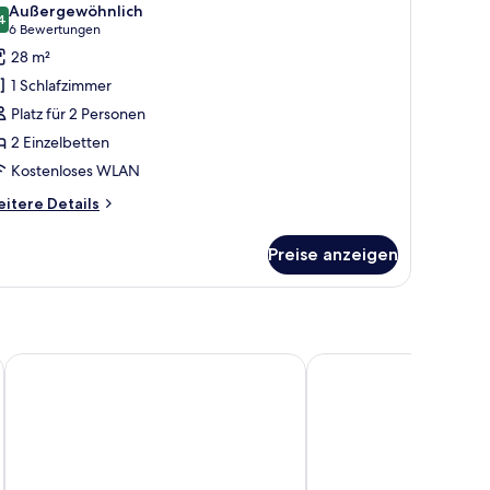
Außergewöhnlich
ür
4
9,4 von 10
(6
6 Bewertungen
weibettzimmer
Bewertungen)
28 m²
nzeigen
1 Schlafzimmer
Platz für 2 Personen
2 Einzelbetten
Kostenloses WLAN
itere
itere Details
tails
r
Preise anzeigen
eibettzimmer
Les Bains De Spa
Van der Valk Hotel Spa