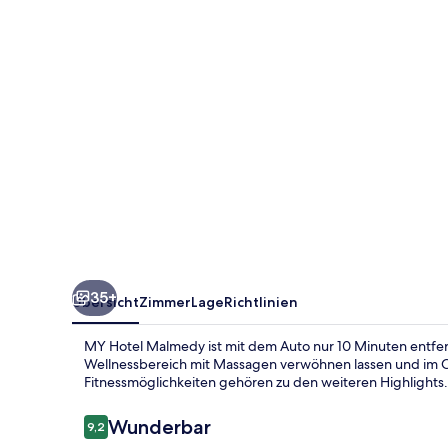
35+
Übersicht
Zimmer
Lage
Richtlinien
MY Hotel Malmedy ist mit dem Auto nur 10 Minuten entfer
Wellnessbereich mit Massagen verwöhnen lassen und im C
Fitnessmöglichkeiten gehören zu den weiteren Highlights.
Bewertungen
Wunderbar
9,2
9,2 von 10.