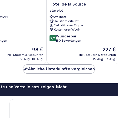
Hotel
Hotel de la Source
de
Stavelot
la
 WLAN
Wellness
Source
Haustiere erlaubt
Stavelot
Parkplätze verfügbar
Kostenloses WLAN
9.2
Wunderbar
9,2
von
ungen
180 Bewertungen
10,
Der
Der
98 €
227 €
Wunderbar,
Preis
Preis
180
inkl. Steuern & Gebühren
inkl. Steuern & Gebühren
beträgt
beträgt
9. Aug.–10. Aug.
16. Aug.–17. Aug.
Bewertungen
98 €
227 €
Ähnliche Unterkünfte vergleichen
te und Vorteile anzuzeigen. Mehr