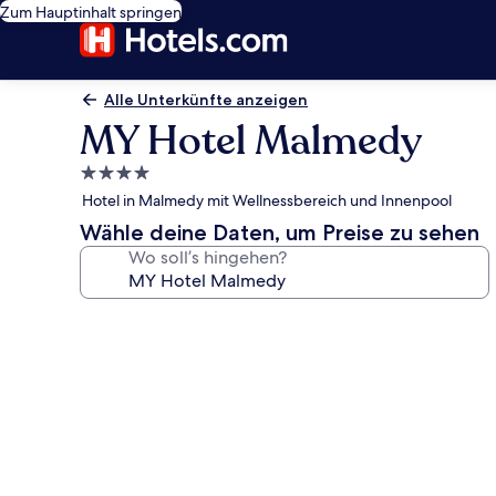
Zum Hauptinhalt springen
Alle Unterkünfte anzeigen
MY Hotel Malmedy
4.0-
Sterne-
Hotel in Malmedy mit Wellnessbereich und Innenpool
Unterkunft
Wähle deine Daten, um Preise zu sehen
Wo soll’s hingehen?
Fotogalerie
von
MY
Hotel
Malmedy