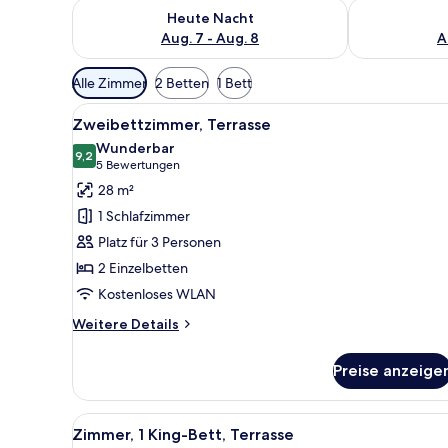
Überprüfe die Verfügbarkeit für heute Nacht, Aug. 7
Überprüfe die
Heute Nacht
Aug. 7 - Aug. 8
A
Verfügbare
Alle Zimmer
2 Betten
1 Bett
Filter
Alle
Ein modernes Hotelzimmer mit B
für
2
Zweibettzimmer, Terrasse
Fotos
Zimmer
Wunderbar
für
9,2
9,2 von 10
(5
5 Bewertungen
Zweibettzimmer,
Bewertungen)
28 m²
Terrasse
1 Schlafzimmer
anzeigen
Platz für 3 Personen
2 Einzelbetten
Kostenloses WLAN
Weitere
Weitere Details
Details
für
Preise anzeige
Zweibettzimmer,
Terrasse
Alle
Ein modernes Hotelzimmer mit e
2
Zimmer, 1 King-Bett, Terrasse
Fotos