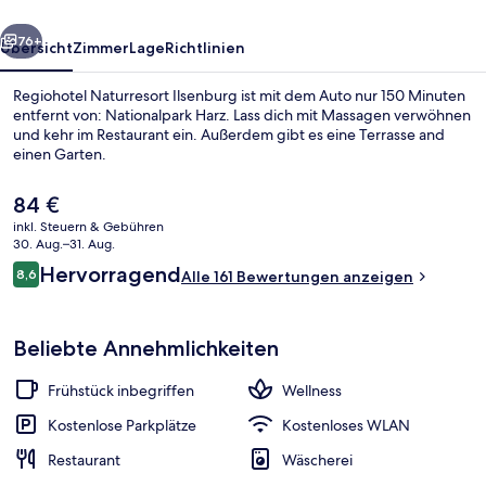
rück
Weiter
76+
Übersicht
Zimmer
Lage
Richtlinien
Regiohotel Naturresort Ilsenburg ist mit dem Auto nur 150 Minuten
entfernt von: Nationalpark Harz. Lass dich mit Massagen verwöhnen
und kehr im Restaurant ein. Außerdem gibt es eine Terrasse and
einen Garten.
Der
84 €
aktuelle
inkl. Steuern & Gebühren
Preis
30. Aug.–31. Aug.
beträgt
Bewertungen
Hervorragend
8,6
Schreibtisch, Verdunkelungsvorhänge
Alle 161 Bewertungen anzeigen
84 €.
8,6 von 10.
Beliebte Annehmlichkeiten
Frühstück inbegriffen
Wellness
Kostenlose Parkplätze
Kostenloses WLAN
Restaurant
Wäscherei