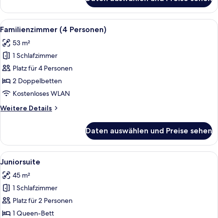
Familienzimmer
(3
Personen)
Alle
Ein modernes Schlafzimmer mit einem w
9
Familienzimmer (4 Personen)
Fotos
53 m²
für
1 Schlafzimmer
Familienzimmer
(4
Platz für 4 Personen
Personen)
2 Doppelbetten
anzeigen
Kostenloses WLAN
Weitere
Weitere Details
Details
für
Daten auswählen und Preise sehen
Familienzimmer
(4
Personen)
Alle
Ein geräumiges Schlafzimmer mit eine
8
Juniorsuite
Fotos
45 m²
für
1 Schlafzimmer
Juniorsuite
anzeigen
Platz für 2 Personen
1 Queen-Bett