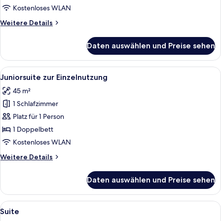
Kostenloses WLAN
Weitere
Weitere Details
Details
für
Daten auswählen und Preise sehen
Juniorsuite
Alle
Ein geräumiges Schlafzimmer mit eine
8
Juniorsuite zur Einzelnutzung
Fotos
45 m²
für
1 Schlafzimmer
Juniorsuite
zur
Platz für 1 Person
Einzelnutzung
1 Doppelbett
anzeigen
Kostenloses WLAN
Weitere
Weitere Details
Details
für
Daten auswählen und Preise sehen
Juniorsuite
zur
Einzelnutzung
Alle
Ein Hotelzimmer mit einem großen Bett
4
Suite
Fotos