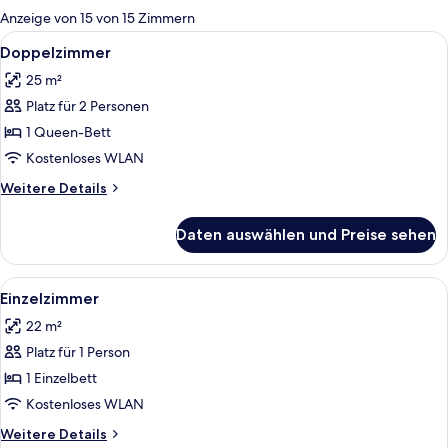
für
Anzeige von 15 von 15 Zimmern
Zimmer
Alle
Ein Hotelzimmer mit Bett, Nachttisch,
7
Doppelzimmer
Fotos
25 m²
für
Platz für 2 Personen
Doppelzimmer
anzeigen
1 Queen-Bett
Kostenloses WLAN
Weitere
Weitere Details
Details
für
Daten auswählen und Preise sehen
Doppelzimmer
Alle
Ein Hotelzimmer mit einem Bett, eine
5
Einzelzimmer
Fotos
22 m²
für
Platz für 1 Person
Einzelzimmer
anzeigen
1 Einzelbett
Kostenloses WLAN
Weitere
Weitere Details