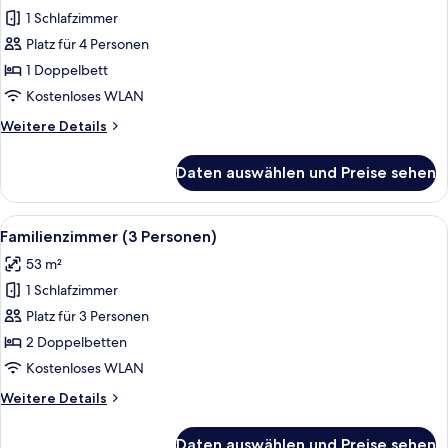
1 Schlafzimmer
Familienzimmer
(2
Platz für 4 Personen
Personen)
1 Doppelbett
anzeigen
Kostenloses WLAN
Weitere
Weitere Details
Details
für
Daten auswählen und Preise sehen
Familienzimmer
(2
Personen)
Alle
Ein modernes Schlafzimmer mit einem w
9
Familienzimmer (3 Personen)
Fotos
53 m²
für
1 Schlafzimmer
Familienzimmer
(3
Platz für 3 Personen
Personen)
2 Doppelbetten
anzeigen
Kostenloses WLAN
Weitere
Weitere Details
Details
für
Daten auswählen und Preise sehen