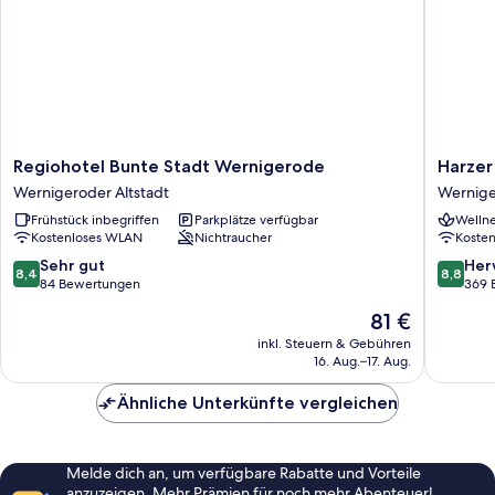
Regiohotel
Harzer
Regiohotel Bunte Stadt Wernigerode
Harzer
Bunte
Kultur-
Wernigeroder Altstadt
Wernige
Stadt
&
Frühstück inbegriffen
Parkplätze verfügbar
Wellne
Wernigerode
Kongres
Kostenloses WLAN
Nichtraucher
Koste
Wernigeroder
Wernig
Altstadt
Wernige
8.4
8.8
Sehr gut
Her
8,4
8,8
Altstadt
von
von
84 Bewertungen
369 
10,
10,
Der
81 €
Sehr
Hervorr
Preis
gut,
369
inkl. Steuern & Gebühren
beträgt
16. Aug.–17. Aug.
84
Bewert
81 €
Bewertungen
Ähnliche Unterkünfte vergleichen
Melde dich an, um verfügbare Rabatte und Vorteile
anzuzeigen. Mehr Prämien für noch mehr Abenteuer!