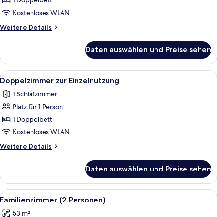
1 Doppelbett
Einzelnutzung
Kostenloses WLAN
anzeigen
Weitere
Weitere Details
Details
für
Daten auswählen und Preise sehen
Deluxe-
Doppelzimmer
zur
Alle
Ein Hotelzimmer mit Bett, Nachttisch,
7
Einzelnutzung
Doppelzimmer zur Einzelnutzung
Fotos
1 Schlafzimmer
für
Platz für 1 Person
Doppelzimmer
zur
1 Doppelbett
Einzelnutzung
Kostenloses WLAN
anzeigen
Weitere
Weitere Details
Details
für
Daten auswählen und Preise sehen
Doppelzimmer
zur
Einzelnutzung
Alle
Ein modernes Schlafzimmer mit einem w
9
Familienzimmer (2 Personen)
Fotos
53 m²
für