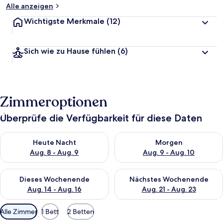
Alle anzeigen
Wichtigste Merkmale
(12)
Sich wie zu Hause fühlen
(6)
Zimmeroptionen
Überprüfe die Verfügbarkeit für diese Daten
Überprüfe die Verfügbarkeit für heute Nacht, Aug. 8 - Aug. 9.
Überprüfe die Verfügbarkeit f
Heute Nacht
Morgen
Aug. 8 - Aug. 9
Aug. 9 - Aug. 10
Überprüfe die Verfügbarkeit für dieses Wochenende, Aug. 14 -
Überprüfe die Verfügbarkeit f
Dieses Wochenende
Nächstes Wochenende
Aug. 14 - Aug. 16
Aug. 21 - Aug. 23
Verfügbare
Alle Zimmer
1 Bett
2 Betten
Filter