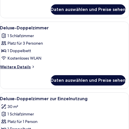
Details
für
Daten auswählen und Preise sehen
Einzelzimmer
Alle
Ein ordentlich bezogenes Bett mit wei
7
Deluxe-Doppelzimmer
Fotos
1 Schlafzimmer
für
Platz für 3 Personen
Deluxe-
Doppelzimmer
1 Doppelbett
anzeigen
Kostenloses WLAN
Weitere
Weitere Details
Details
für
Daten auswählen und Preise sehen
Deluxe-
Doppelzimmer
Alle
Ein ordentlich bezogenes Bett mit wei
8
Deluxe-Doppelzimmer zur Einzelnutzung
Fotos
30 m²
für
1 Schlafzimmer
Deluxe-
Doppelzimmer
Platz für 1 Person
zur