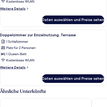
anzeigen
Kostenloses WLAN
Weitere
Weitere Details
Details
für
Daten auswählen und Preise sehen
Doppelzimmer,
Terrasse
Alle
Ein Hotelzimmer mit Bett, Fernseher, Se
5
Doppelzimmer zur Einzelnutzung, Terrasse
Fotos
1 Schlafzimmer
für
Platz für 2 Personen
Doppelzimmer
zur
1 Queen-Bett
Einzelnutzung,
Kostenloses WLAN
Terrasse
Weitere
Weitere Details
anzeigen
Details
für
Daten auswählen und Preise sehen
Doppelzimmer
zur
Einzelnutzung,
Ähnliche Unterkünfte
Terrasse
Regiohotel Bunte Stadt Wernigerode
Harzer K