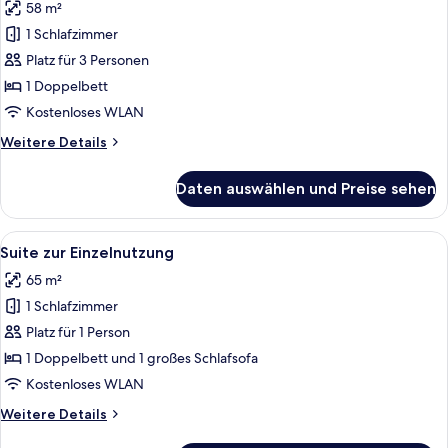
58 m²
für
1 Schlafzimmer
Suite
anzeigen
Platz für 3 Personen
1 Doppelbett
Kostenloses WLAN
Weitere
Weitere Details
Details
für
Daten auswählen und Preise sehen
Suite
Alle
Ein Hotelzimmer mit einem großen Bett
3
Suite zur Einzelnutzung
Fotos
65 m²
für
1 Schlafzimmer
Suite
zur
Platz für 1 Person
Einzelnutzung
1 Doppelbett und 1 großes Schlafsofa
anzeigen
Kostenloses WLAN
Weitere
Weitere Details
Details