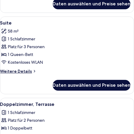
für
Daten auswählen und Preise sehen
Suite
zur
Einzelnutzung
Alle
Ein Hotelzimmer mit einem großen Bett
4
Suite
Fotos
58 m²
für
1 Schlafzimmer
Suite
anzeigen
Platz für 3 Personen
1 Queen-Bett
Kostenloses WLAN
Weitere
Weitere Details
Details
für
Daten auswählen und Preise sehen
Suite
Alle
Ein Hotelzimmer mit Bett, Fernseher, Se
5
Doppelzimmer, Terrasse
Fotos
1 Schlafzimmer
für
Platz für 2 Personen
Doppelzimmer,
Terrasse
1 Doppelbett