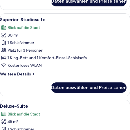
Daten auswählen und Preise sehen
Executive-
Doppelzimmer
Alle
Ein modernes Hotelzimmer mit einem B
3
Superior-Studiosuite
Fotos
Blick auf die Stadt
für
30 m²
Superior-
Studiosuite
1 Schlafzimmer
anzeigen
Platz für 3 Personen
1 King-Bett und 1 Komfort-Einzel-Schlafsofa
Kostenloses WLAN
Weitere
Weitere Details
Details
für
Daten auswählen und Preise sehen
Superior-
Studiosuite
Alle
Ein modernes Hotelzimmer mit Holzb
5
Deluxe-Suite
Fotos
Blick auf die Stadt
für
45 m²
Deluxe-
Suite
1 Schlafzimmer