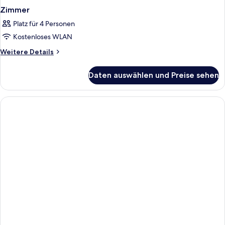
Zimmer
Platz für 4 Personen
Kostenloses WLAN
Weitere
Weitere Details
Details
für
Daten auswählen und Preise sehen
Zimmer