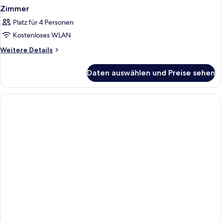
Zimmer
Platz für 4 Personen
Kostenloses WLAN
Weitere
Weitere Details
Details
für
Daten auswählen und Preise sehen
Zimmer