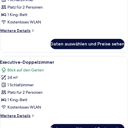
Doppelzimmer
anzeigen
Platz für 2 Personen
1 King-Bett
Kostenloses WLAN
Weitere
Weitere Details
Details
für
Daten auswählen und Preise sehen
Comfort-
Doppelzimmer
Alle
Ein modernes Hotelzimmer mit einem g
1
Executive-Doppelzimmer
Fotos
Blick auf den Garten
für
24 m²
Executive-
Doppelzimmer
1 Schlafzimmer
anzeigen
Platz für 2 Personen
1 King-Bett
Kostenloses WLAN
Weitere
Weitere Details
Details
für