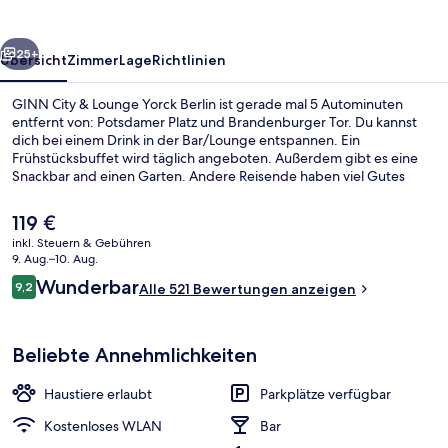
Yorck
Berlin
rück
Weiter
25+
Übersicht
Zimmer
Lage
Richtlinien
GINN City & Lounge Yorck Berlin ist gerade mal 5 Autominuten
entfernt von: Potsdamer Platz und Brandenburger Tor. Du kannst
dich bei einem Drink in der Bar/Lounge entspannen. Ein
Frühstücksbuffet wird täglich angeboten. Außerdem gibt es eine
Snackbar and einen Garten. Andere Reisende haben viel Gutes
über das hilfsbereite Personal zu berichten. Die Unterkunft ist nur
einen kurzen Fußmarsch von den öffentlichen Verkehrsmitteln
Der
119 €
entfernt: Zur U-Bahn läuft man 8 Minuten (S-Bahnhof Yorckstraße)
aktuelle
inkl. Steuern & Gebühren
bzw. 8 Minuten (U-Bahnhof Mehringdamm).
Preis
9. Aug.–10. Aug.
Sitzecke in der Lobby
beträgt
Bewertungen
Wunderbar
9,2
Alle 521 Bewertungen anzeigen
119 €.
9,2 von 10.
Beliebte Annehmlichkeiten
Haustiere erlaubt
Parkplätze verfügbar
Kostenloses WLAN
Bar