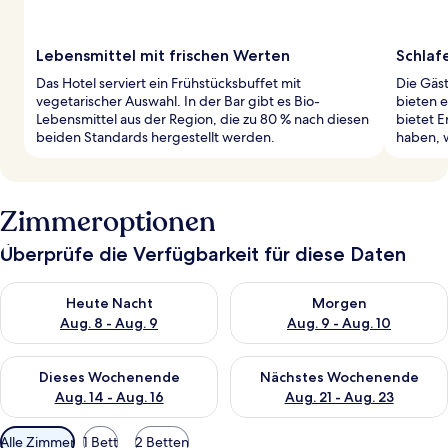
Lebensmittel mit frischen Werten
Schlafe
Das Hotel serviert ein Frühstücksbuffet mit
Die Gäst
vegetarischer Auswahl. In der Bar gibt es Bio-
bieten e
Lebensmittel aus der Region, die zu 80 % nach diesen
bietet E
beiden Standards hergestellt werden.
haben, 
Zimmeroptionen
Überprüfe die Verfügbarkeit für diese Daten
Überprüfe die Verfügbarkeit für heute Nacht, Aug. 8 - Aug. 9.
Überprüfe die Verfügbarkeit f
Heute Nacht
Morgen
Aug. 8 - Aug. 9
Aug. 9 - Aug. 10
Überprüfe die Verfügbarkeit für dieses Wochenende, Aug. 14 -
Überprüfe die Verfügbarkeit f
Dieses Wochenende
Nächstes Wochenende
Aug. 14 - Aug. 16
Aug. 21 - Aug. 23
Verfügbare
Alle Zimmer
1 Bett
2 Betten