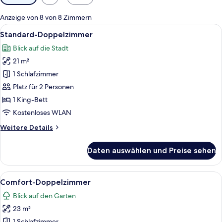
Filter
für
Anzeige von 8 von 8 Zimmern
Zimmer
Alle
Ein modernes Badezimmer mit Duschka
4
Standard-Doppelzimmer
Fotos
Blick auf die Stadt
für
21 m²
Standard-
Doppelzimmer
1 Schlafzimmer
anzeigen
Platz für 2 Personen
1 King-Bett
Kostenloses WLAN
Weitere
Weitere Details
Details
für
Daten auswählen und Preise sehen
Standard-
Doppelzimmer
Alle
Ein modernes Hotelzimmer mit einer 
4
Comfort-Doppelzimmer
Fotos
Blick auf den Garten
für
23 m²
Comfort-
1 Schlafzimmer