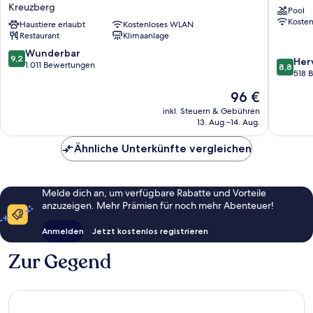
Berlin
YARD
Kreuzberg
Pool
Potsdamer
Berlin
Koste
Platz
Haustiere erlaubt
Kostenloses WLAN
Kreuzbe
Restaurant
Klimaanlage
-
Leonardo
9.2
Wunderbar
9,2
8.8
Her
Limited
von
1.011 Bewertungen
8,8
von
518 
Edition
10,
10,
Kreuzberg
Wunderbar,
Der
96 €
Hervorr
1.011
Preis
518
inkl. Steuern & Gebühren
Bewertungen
beträgt
13. Aug.–14. Aug.
Bewert
96 €
Ähnliche Unterkünfte vergleichen
Melde dich an, um verfügbare Rabatte und Vorteile
anzuzeigen. Mehr Prämien für noch mehr Abenteuer!
Anmelden
Jetzt kostenlos registrieren
Zur Gegend