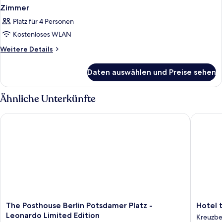
Zimmer
Platz für 4 Personen
Kostenloses WLAN
Weitere
Weitere Details
Details
für
Daten auswählen und Preise sehen
Zimmer
Ähnliche Unterkünfte
The Posthouse Berlin Potsdamer Platz - Leonardo Limited Edi
Hotel th
The
Hotel
The Posthouse Berlin Potsdamer Platz -
Hotel 
Posthouse
the
Leonardo Limited Edition
Kreuzb