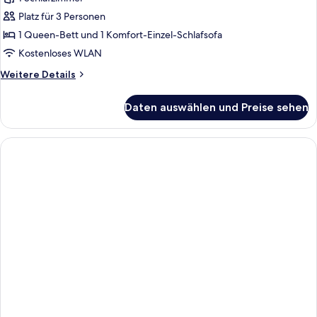
anzeigen
Platz für 3 Personen
1 Queen-Bett und 1 Komfort-Einzel-Schlafsofa
Kostenloses WLAN
Weitere
Weitere Details
Details
für
Daten auswählen und Preise sehen
Deluxe-
Suite