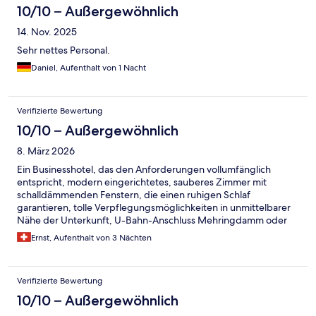
10/10 – Außergewöhnlich
14. Nov. 2025
Sehr nettes Personal.
Daniel, Aufenthalt von 1 Nacht
Verifizierte Bewertung
10/10 – Außergewöhnlich
8. März 2026
Ein Businesshotel, das den Anforderungen vollumfänglich
entspricht, modern eingerichtetes, sauberes Zimmer mit
schalldämmenden Fenstern, die einen ruhigen Schlaf
garantieren, tolle Verpflegungsmöglichkeiten in unmittelbarer
Nähe der Unterkunft, U-Bahn-Anschluss Mehringdamm oder
Yorckstrasse in Gehdistanz, nettes und aufmerksames Personal,
Ernst, Aufenthalt von 3 Nächten
ansprechendes Frühstück, gutes Preis- und Leistungsangebot,
teilweise kostenlose Aufmerksamkeiten beim
Empfang-/Barbereich, welche den Aufenthalt komplettieren
Verifizierte Bewertung
10/10 – Außergewöhnlich