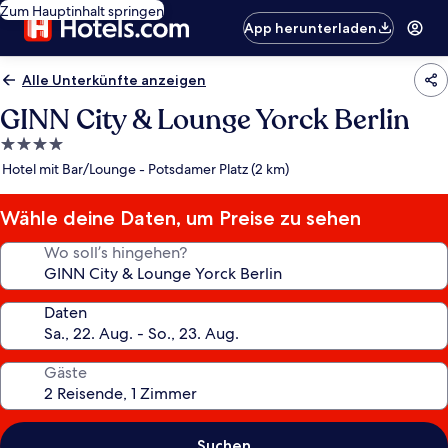
Zum Hauptinhalt springen
App herunterladen
Alle Unterkünfte anzeigen
GINN City & Lounge Yorck Berlin
4.0-
Sterne-
Hotel mit Bar/Lounge - Potsdamer Platz (2 km)
Unterkunft
Wähle deine Daten, um Preise zu sehen
Wo soll’s hingehen?
Daten
Gäste
Suchen