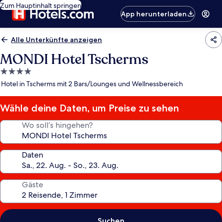
Zum Hauptinhalt springen
App herunterladen
Alle Unterkünfte anzeigen
MONDI Hotel Tscherms
4.0-
Sterne-
Hotel in Tscherms mit 2 Bars/Lounges und Wellnessbereich
Unterkunft
Wähle deine Daten, um Preise zu sehen
Wo soll’s hingehen?
Daten
Gäste
Suchen