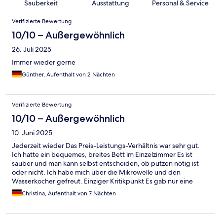
Sauberkeit
Ausstattung
Personal & Service
Bewertungen
Verifizierte Bewertung
10/10 – Außergewöhnlich
26. Juli 2025
Immer wieder gerne
Günther, Aufenthalt von 2 Nächten
Verifizierte Bewertung
10/10 – Außergewöhnlich
10. Juni 2025
Jederzeit wieder Das Preis-Leistungs-Verhältnis war sehr gut.
Ich hatte ein bequemes, breites Bett im Einzelzimmer Es ist
sauber und man kann selbst entscheiden, ob putzen nötig ist
oder nicht. Ich habe mich über die Mikrowelle und den
Wasserkocher gefreut. Einziger Kritikpunkt Es gab nur eine
Tasse und einen Teelöffel. Ein kleiner Teller und Besteck wären
Christina, Aufenthalt von 7 Nächten
schön gewesen.