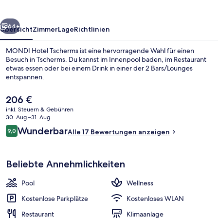
rück
Weiter
64+
Übersicht
Zimmer
Lage
Richtlinien
MONDI Hotel Tscherms ist eine hervorragende Wahl für einen
Besuch in Tscherms. Du kannst im Innenpool baden, im Restaurant
etwas essen oder bei einem Drink in einer der 2 Bars/Lounges
entspannen.
Der
206 €
aktuelle
inkl. Steuern & Gebühren
Preis
30. Aug.–31. Aug.
beträgt
Bewertungen
Wunderbar
9,0
Außenbereich
Alle 17 Bewertungen anzeigen
206 €.
9,0 von 10.
Beliebte Annehmlichkeiten
Pool
Wellness
Kostenlose Parkplätze
Kostenloses WLAN
Restaurant
Klimaanlage