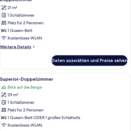
Fotos
21 m²
für
1 Schlafzimmer
Doppelzimmer
anzeigen
Platz für 2 Personen
1 Queen-Bett
Kostenloses WLAN
Weitere
Weitere Details
Details
für
Daten auswählen und Preise sehen
Doppelzimmer
Alle
Ein modernes Hotelzimmer mit einem gr
5
Superior-Doppelzimmer
Fotos
Blick auf die Berge
für
29 m²
Superior-
Doppelzimmer
1 Schlafzimmer
anzeigen
Platz für 2 Personen
1 Queen-Bett ODER 1 großes Schlafsofa
Kostenloses WLAN