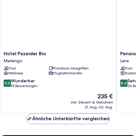
Hotel
Pension
Hotel Pazeider Bio
Pensio
Pazeider
Kofler
Marlengo
Lana
Bio
Lana
Pool
Frühstück inbegriffen
Pool
Marlengo
Wellness
Flughafentransfer
Kosten
9.2
8.4
Wunderbar
Seh
9,2
8,4
von
von
19 Bewertungen
36 B
10,
10,
Der
235 €
Wunderbar,
Sehr
Preis
19
gut,
inkl. Steuern & Gebühren
beträgt
21. Aug.–22. Aug.
Bewertungen
36
235 €
Bewert
Ähnliche Unterkünfte vergleichen