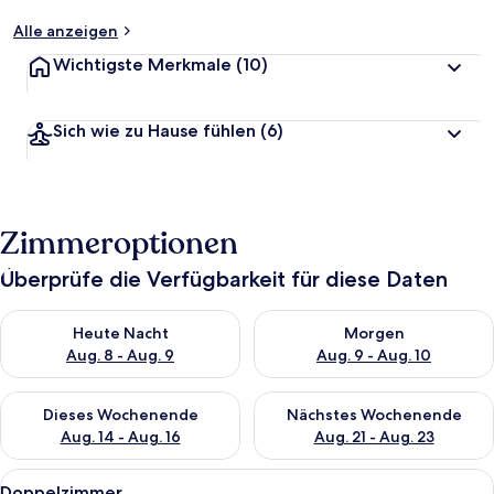
Alle anzeigen
Wichtigste Merkmale
(10)
Sich wie zu Hause fühlen
(6)
Zimmeroptionen
Überprüfe die Verfügbarkeit für diese Daten
Überprüfe die Verfügbarkeit für heute Nacht, Aug. 8 - Aug. 9.
Überprüfe die Verfügbarkeit f
Heute Nacht
Morgen
Aug. 8 - Aug. 9
Aug. 9 - Aug. 10
Überprüfe die Verfügbarkeit für dieses Wochenende, Aug. 14 -
Überprüfe die Verfügbarkeit f
Dieses Wochenende
Nächstes Wochenende
Aug. 14 - Aug. 16
Aug. 21 - Aug. 23
Alle
Ein Hotelzimmer mit einem großen Bet
5
Doppelzimmer