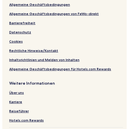
y
e
t
Allgemeine Geschäftsbedingungen
R
r
r
e
e
Allgemeine Geschäftsbedingungen von FeWo-direkt
s
a
i
t
Barrierefreiheit
d
Datenschutz
e
n
Cookies
c
e
Rechtliche Hinweise/Kontakt
Inhaltsrichtlinien und Melden von Inhalten
Allgemeine Geschäftsbedingungen für Hotels.com Rewards
Weitere Informationen
Über uns
Karriere
Reiseführer
Hotels.com Rewards