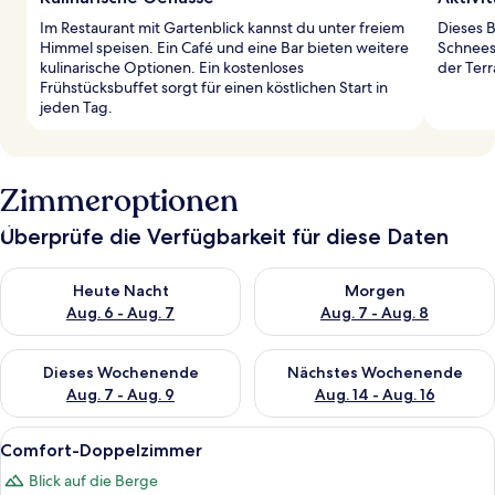
Im Restaurant mit Gartenblick kannst du unter freiem
Dieses 
Himmel speisen. Ein Café und eine Bar bieten weitere
Schnees
kulinarische Optionen. Ein kostenloses
der Terr
Frühstücksbuffet sorgt für einen köstlichen Start in
jeden Tag.
Zimmeroptionen
Überprüfe die Verfügbarkeit für diese Daten
Überprüfe die Verfügbarkeit für heute Nacht, Aug. 6 - Aug. 7.
Überprüfe die Verfügbarkeit f
Heute Nacht
Morgen
Aug. 6 - Aug. 7
Aug. 7 - Aug. 8
Überprüfe die Verfügbarkeit für dieses Wochenende, Aug. 7 - 
Überprüfe die Verfügbarkeit f
Dieses Wochenende
Nächstes Wochenende
Aug. 7 - Aug. 9
Aug. 14 - Aug. 16
Alle
Comfort-Doppelzimmer | Hochwertige 
7
Comfort-Doppelzimmer
Fotos
Blick auf die Berge
für