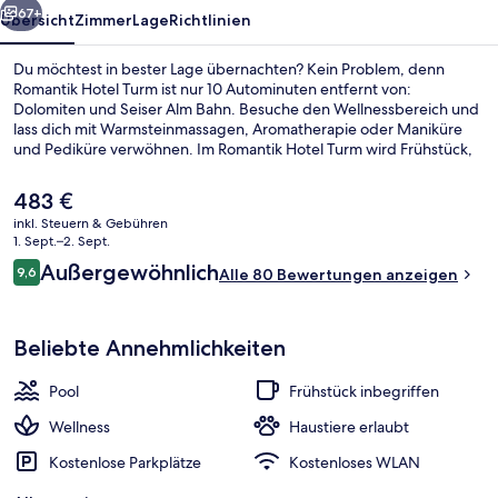
67+
Übersicht
Zimmer
Lage
Richtlinien
Du möchtest in bester Lage übernachten? Kein Problem, denn
Romantik Hotel Turm ist nur 10 Autominuten entfernt von:
Dolomiten und Seiser Alm Bahn. Besuche den Wellnessbereich und
lass dich mit Warmsteinmassagen, Aromatherapie oder Maniküre
und Pediküre verwöhnen. Im Romantik Hotel Turm wird Frühstück,
Mittagessen und Abendessen serviert. Dieses Hotel im luxuriösen
Stil bietet als weitere Highlights einen Außenpool, eine Loungebar
Der
483 €
sowie ein Fitnesscenter.
aktuelle
inkl. Steuern & Gebühren
Preis
1. Sept.–2. Sept.
Behandlungsräume für Paare, Sauna,
beträgt
Bewertungen
Außergewöhnlich
9,6
Alle 80 Bewertungen anzeigen
483 €.
9,6 von 10.
Beliebte Annehmlichkeiten
Pool
Frühstück inbegriffen
Wellness
Haustiere erlaubt
Kostenlose Parkplätze
Kostenloses WLAN