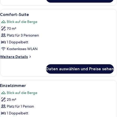
Alle
Ein Schlafzimmer mit einem großen B
7
Comfort-Suite
Fotos
Blick auf die Berge
für
70 m²
Comfort-
Suite
Platz für 3 Personen
anzeigen
1 Doppelbett
Kostenloses WLAN
Weitere
Weitere Details
Details
für
Daten auswählen und Preise sehen
Comfort-
Suite
Alle
Einzelzimmer | Hochwertige Bettwaren
3
Einzelzimmer
Fotos
Blick auf die Berge
für
25 m²
Einzelzimmer
anzeigen
Platz für 1 Person
1 Doppelbett