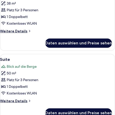
38 m²
Comfort-
Doppelzimmer
Platz für 3 Personen
anzeigen
1 Doppelbett
Kostenloses WLAN
Weitere
Weitere Details
Details
für
Daten auswählen und Preise sehen
Comfort-
Doppelzimmer
Alle
Suite | Hochwertige Bettwaren, Miniba
8
Suite
Fotos
Blick auf die Berge
für
50 m²
Suite
anzeigen
Platz für 3 Personen
1 Doppelbett
Kostenloses WLAN
Weitere
Weitere Details
Details
für
Daten auswählen und Preise sehen
Suite