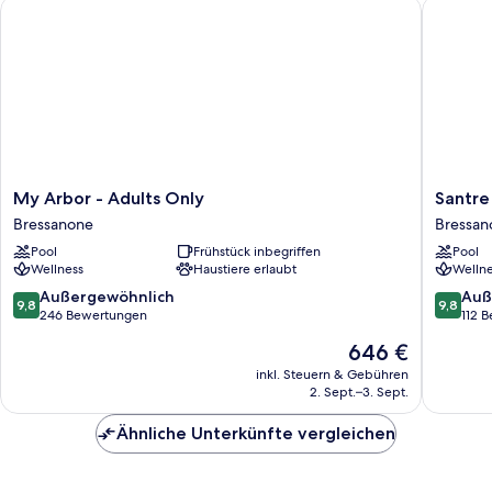
My Arbor - Adults Only
Santre 
My
Santre
My Arbor - Adults Only
Santre
Arbor
dolomyt
Bressanone
Bressan
-
home
Pool
Frühstück inbegriffen
Pool
Adults
Bressan
Wellness
Haustiere erlaubt
Wellne
Only
Bressanone
9.8
9.8
Außergewöhnlich
Auß
9,8
9,8
von
von
246 Bewertungen
112 
10,
10,
Der
646 €
Außergewöhnlich,
Außerge
Preis
246
112
inkl. Steuern & Gebühren
beträgt
2. Sept.–3. Sept.
Bewertungen
Bewert
646 €
Ähnliche Unterkünfte vergleichen