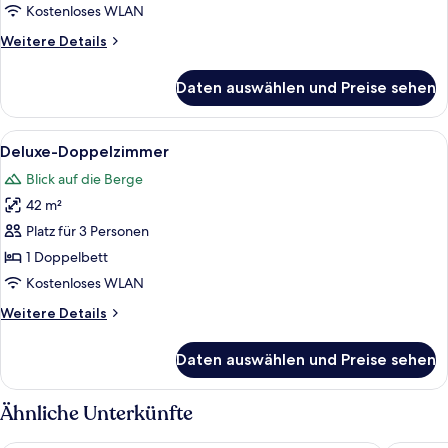
Kostenloses WLAN
Weitere
Weitere Details
Details
für
Daten auswählen und Preise sehen
Einzelzimmer
Alle
Deluxe-Doppelzimmer | Hochwertige B
5
Deluxe-Doppelzimmer
Fotos
Blick auf die Berge
für
42 m²
Deluxe-
Doppelzimmer
Platz für 3 Personen
anzeigen
1 Doppelbett
Kostenloses WLAN
Weitere
Weitere Details
Details
für
Daten auswählen und Preise sehen
Deluxe-
Doppelzimmer
Ähnliche Unterkünfte