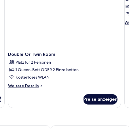
Balkon
f
S
D
O
We
We
T
De
fü
R
Su
W
Do
B
O
a
Tw
Double Or Twin Room
R
Platz für 2 Personen
Wi
Ba
1 Queen-Bett ODER 2 Einzelbetten
Kostenloses WLAN
Weitere
Weitere Details
Details
für
n
Preise anzeigen
Double
Or
Twin
Room
ev Zatec
Zlatá Lípa