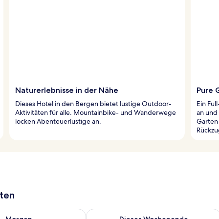
Naturerlebnisse in der Nähe
Pure 
Dieses Hotel in den Bergen bietet lustige Outdoor-
Ein Fu
Aktivitäten für alle. Mountainbike- und Wanderwege
an und 
locken Abenteuerlustige an.
Garten 
Rückzu
aten
 - Aug. 7.
 Verfügbarkeit für morgen, Aug. 7 - Aug. 8.
Überprüfe die Verfügbarkeit für dies
Morgen
Dieses Wochenende