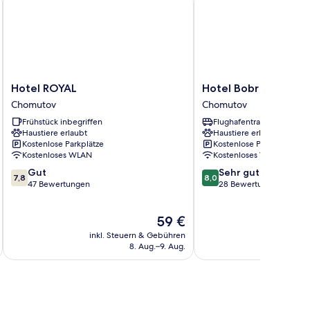
Hotel
Hotel
Hotel ROYAL
Hotel Bobr
ROYAL
Bobr
Chomutov
Chomutov
Chomutov
Chomutov
Frühstück inbegriffen
Flughafentransfer
Haustiere erlaubt
Haustiere erlaubt
Kostenlose Parkplätze
Kostenlose Parkplätze
Kostenloses WLAN
Kostenloses WLAN
7.8
8.0
Gut
Sehr gut
7,8
8,0
von
von
47 Bewertungen
28 Bewertungen
10,
10,
Gut,
Sehr
Der
59 €
47
gut,
Preis
Bewertungen
28
inkl. Steuern & Gebühren
inkl. S
beträgt
Bewertungen
8. Aug.–9. Aug.
59 €