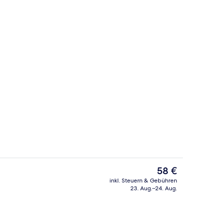
Tägliches inbegriffenes Frühstücksbuf
Der
58 €
aktuelle
inkl. Steuern & Gebühren
Preis
23. Aug.–24. Aug.
pel- oder -Zweibettzimmer, Balkon | Allergikerbettwaren, Zimmersafe, Schr
Unterkunftsgelände
beträgt
58 €.