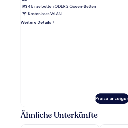
für
4 Einzelbetten ODER 2 Queen-Betten
Deluxe
Family
Kostenloses WLAN
Room
Weitere
Weitere Details
anzeigen
Details
für
Deluxe
Family
Room
Preise anzeige
Ähnliche Unterkünfte
Hotel Arena
Hotel Zlaty L