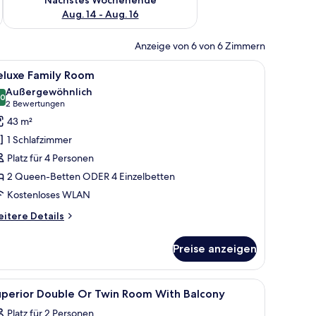
Aug. 14 - Aug. 16
Anzeige von 6 von 6 Zimmern
h, Stuhl, Kommode, Spiegel und Nachttisch mit Lampe.
le
Ein Schlafzimmer mit Bett, einem Holzschrank
5
eluxe Family Room
otos
Außergewöhnlich
ür
,0
10,0 von 10
(2
2 Bewertungen
eluxe
Bewertungen)
43 m²
amily
1 Schlafzimmer
oom
Platz für 4 Personen
nzeigen
2 Queen-Betten ODER 4 Einzelbetten
Kostenloses WLAN
itere
itere Details
tails
r
Preise anzeigen
luxe
mily
oom
le
Ein Hotelzimmer mit Bett, Schreibtisch, Stuhl
2
uperior Double Or Twin Room With Balcony
otos
Platz für 2 Personen