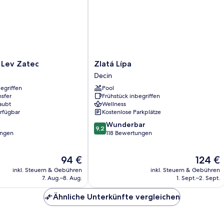
Zlatá
 Lev Zatec
Zlatá Lípa
Lípa
Decin
Decin
egriffen
Pool
nsfer
Frühstück inbegriffen
aubt
Wellness
erfügbar
Kostenlose Parkplätze
9.2
Wunderbar
9,2
von
ungen
118 Bewertungen
10,
Wunderbar,
Der
Der
94 €
124 €
118
Preis
Preis
Bewertungen
inkl. Steuern & Gebühren
inkl. Steuern & Gebühren
beträgt
beträgt
7. Aug.–8. Aug.
1. Sept.–2. Sept.
94 €
124 €
Ähnliche Unterkünfte vergleichen