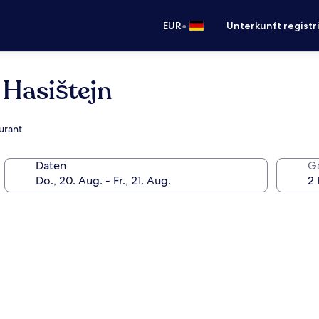
•
EUR
Unterkunft registr
 Hasištejn
urant
Daten
G