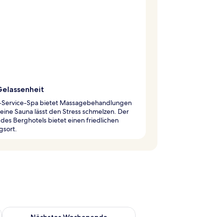
Gelassenheit
ll-Service-Spa bietet Massagebehandlungen
eine Sauna lässt den Stress schmelzen. Der
des Berghotels bietet einen friedlichen
gsort.
es Wochenende, Aug. 7 - Aug. 9.
Überprüfe die Verfügbarkeit für nächstes Wochenende, Aug. 1
Nächstes Wochenende