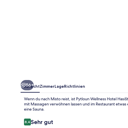
56+
Übersicht
Zimmer
Lage
Richtlinien
Wenn du nach Misto reist, ist Pytloun Wellness Hotel Hasi
mit Massagen verwöhnen lassen und im Restaurant etwas e
eine Sauna.
Bewertungen
Sehr gut
8,4
8,4 von 10.