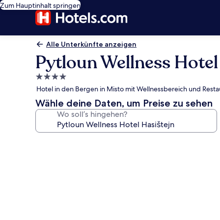
Zum Hauptinhalt springen
Alle Unterkünfte anzeigen
Pytloun Wellness Hotel
4.0-
Sterne-
Hotel in den Bergen in Misto mit Wellnessbereich und Resta
Unterkunft
Wähle deine Daten, um Preise zu sehen
Wo soll’s hingehen?
Fotogalerie
von
Pytloun
Wellness
Hotel
Hasištejn