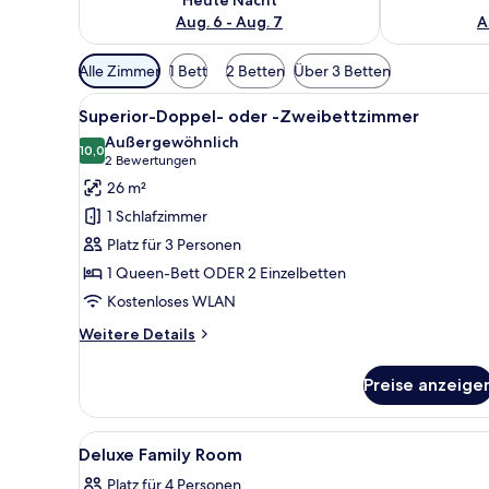
Aug. 6 - Aug. 7
A
Verfügbare
Alle Zimmer
1 Bett
2 Betten
Über 3 Betten
Filter
Alle
Ein Hotelzimmer mit Bett, Nach
für
3
Superior-Doppel- oder -Zweibettzimmer
Fotos
Zimmer
Außergewöhnlich
für
10,0
10,0 von 10
(2
2 Bewertungen
Superior-
Bewertungen)
26 m²
Doppel-
1 Schlafzimmer
oder
Platz für 3 Personen
-
1 Queen-Bett ODER 2 Einzelbetten
Zweibettzimmer
Kostenloses WLAN
anzeigen
Weitere
Weitere Details
Details
für
Preise anzeige
Superior-
Doppel-
oder
Alle
Ein Schlafzimmer mit Bett, Ho
5
-
Deluxe Family Room
Fotos
Zweibettzimmer
Platz für 4 Personen