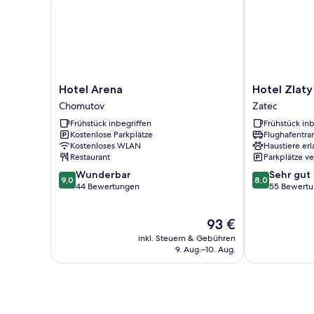
Hotel
Hotel
Hotel Arena
Hotel Zlaty
Arena
Zlaty
Chomutov
Zatec
Chomutov
Lev
Frühstück inbegriffen
Frühstück inb
Zatec
Kostenlose Parkplätze
Flughafentra
Zatec
Kostenloses WLAN
Haustiere erl
Restaurant
Parkplätze v
9.0
8.0
Wunderbar
Sehr gut
9,0
8,0
von
von
44 Bewertungen
55 Bewert
10,
10,
Wunderbar,
Sehr
Der
93 €
44
gut,
Preis
Bewertungen
55
inkl. Steuern & Gebühren
beträgt
Bewertungen
9. Aug.–10. Aug.
93 €