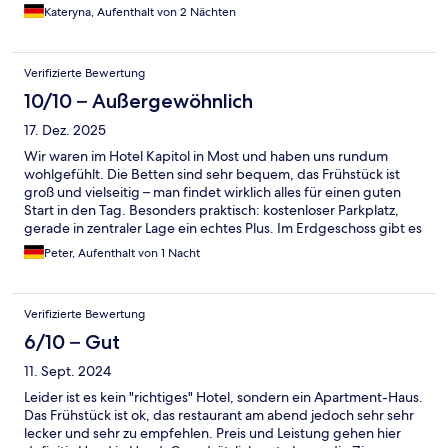
Kateryna, Aufenthalt von 2 Nächten
Verifizierte Bewertung
10/10 – Außergewöhnlich
17. Dez. 2025
Wir waren im Hotel Kapitol in Most und haben uns rundum
wohlgefühlt. Die Betten sind sehr bequem, das Frühstück ist
groß und vielseitig – man findet wirklich alles für einen guten
Start in den Tag. Besonders praktisch: kostenloser Parkplatz,
gerade in zentraler Lage ein echtes Plus. Im Erdgeschoss gibt es
ein gutes Restaurant, in dem auch das Frühstück angeboten
Peter, Aufenthalt von 1 Nacht
wird. Alles ist sehr zentral gelegen, man kommt schnell überall
hin. Das Personal war freundlich und hilfsbereit. Was mir
zusätzlich positiv aufgefallen ist: Das Hotel wirkt sehr sicher, die
Verifizierte Bewertung
Bereiche sind kameraüberwacht – das gibt ein gutes Gefühl,
gerade mit Auto und Gepäck. Fazit: Sehr gutes Stadthotel – wir
6/10 – Gut
kommen gerne wieder.
11. Sept. 2024
Leider ist es kein "richtiges" Hotel, sondern ein Apartment-Haus.
Das Frühstück ist ok, das restaurant am abend jedoch sehr sehr
lecker und sehr zu empfehlen. Preis und Leistung gehen hier