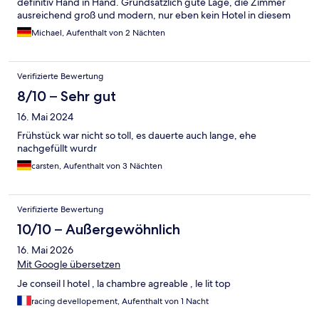
definitiv Hand in Hand. Grundsätzlich gute Lage, die Zimmer
ausreichend groß und modern, nur eben kein Hotel in diesem
Sinne. Ansonsten waren wir zufrieden.
Michael, Aufenthalt von 2 Nächten
Verifizierte Bewertung
8/10 – Sehr gut
16. Mai 2024
Frühstück war nicht so toll, es dauerte auch lange, ehe
nachgefüllt wurdr
carsten, Aufenthalt von 3 Nächten
Verifizierte Bewertung
10/10 – Außergewöhnlich
16. Mai 2026
Mit Google übersetzen
Je conseil l hotel , la chambre agreable , le lit top
racing devellopement, Aufenthalt von 1 Nacht