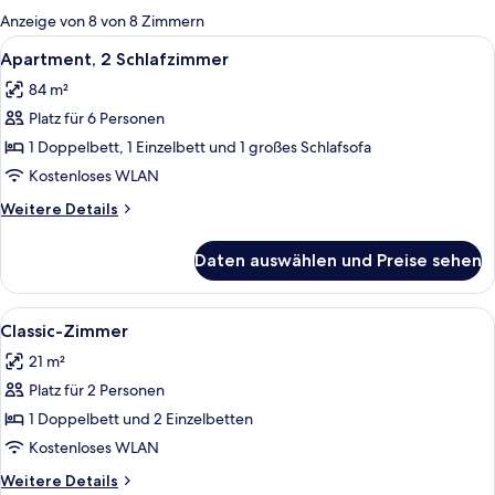
für
Anzeige von 8 von 8 Zimmern
Zimmer
Alle
Ein modernes Wohnzimmer mit grauem 
13
Apartment, 2 Schlafzimmer
Fotos
84 m²
für
Platz für 6 Personen
Apartment,
2 Schlafzimmer
1 Doppelbett, 1 Einzelbett und 1 großes Schlafsofa
anzeigen
Kostenloses WLAN
Weitere
Weitere Details
Details
für
Daten auswählen und Preise sehen
Apartment,
2 Schlafzimmer
Alle
Ein modernes Hotelzimmer mit einem g
2
Classic-Zimmer
Fotos
21 m²
für
Platz für 2 Personen
Classic-
Zimmer
1 Doppelbett und 2 Einzelbetten
anzeigen
Kostenloses WLAN
Weitere
Weitere Details