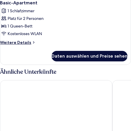
7
Basic-Apartment
Fotos
1 Schlafzimmer
für
Platz für 2 Personen
Basic-
Apartment
1 Queen-Bett
anzeigen
Kostenloses WLAN
Weitere
Weitere Details
Details
für
Daten auswählen und Preise sehen
Basic-
Apartment
Ähnliche Unterkünfte
Hotel Cascade
Parkhote