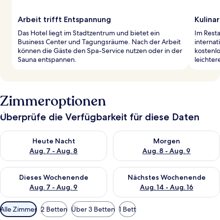
Arbeit trifft Entspannung
Kulina
Das Hotel liegt im Stadtzentrum und bietet ein
Im Resta
Business Center und Tagungsräume. Nach der Arbeit
internat
können die Gäste den Spa-Service nutzen oder in der
kostenlo
Sauna entspannen.
leichter
Zimmeroptionen
Überprüfe die Verfügbarkeit für diese Daten
Überprüfe die Verfügbarkeit für heute Nacht, Aug. 7 - Aug. 8.
Überprüfe die Verfügbarkeit f
Heute Nacht
Morgen
Aug. 7 - Aug. 8
Aug. 8 - Aug. 9
Überprüfe die Verfügbarkeit für dieses Wochenende, Aug. 7 - 
Überprüfe die Verfügbarkeit f
Dieses Wochenende
Nächstes Wochenende
Aug. 7 - Aug. 9
Aug. 14 - Aug. 16
Verfügbare
Alle Zimmer
2 Betten
Über 3 Betten
1 Bett
Filter