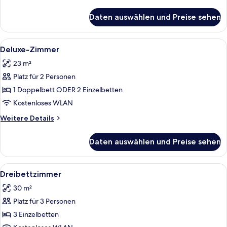
Details
für
Daten auswählen und Preise sehen
Classic-
Zimmer
Alle
Ein Hotelzimmer mit einem großen Bett
3
Deluxe-Zimmer
Fotos
23 m²
für
Platz für 2 Personen
Deluxe-
Zimmer
1 Doppelbett ODER 2 Einzelbetten
anzeigen
Kostenloses WLAN
Weitere
Weitere Details
Details
für
Daten auswählen und Preise sehen
Deluxe-
Zimmer
Alle
Ein Hotelzimmer mit zwei Betten, eine
3
Dreibettzimmer
Fotos
30 m²
für
Platz für 3 Personen
Dreibettzimmer
anzeigen
3 Einzelbetten