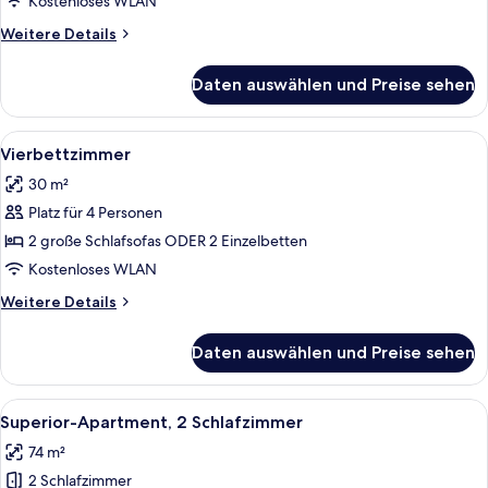
Kostenloses WLAN
Weitere
Weitere Details
Details
für
Daten auswählen und Preise sehen
Dreibettzimmer
Alle
Ein Hotelzimmer mit einem Bett, eine
3
Vierbettzimmer
Fotos
30 m²
für
Platz für 4 Personen
Vierbettzimmer
anzeigen
2 große Schlafsofas ODER 2 Einzelbetten
Kostenloses WLAN
Weitere
Weitere Details
Details
für
Daten auswählen und Preise sehen
Vierbettzimmer
Alle
Ein modernes Hotelzimmer mit einem g
14
Superior-Apartment, 2 Schlafzimmer
Fotos
74 m²
für
2 Schlafzimmer
Superior-