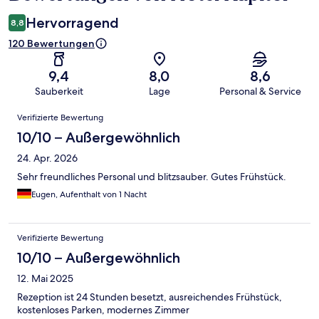
Hervorragend
8,8
120 Bewertungen
9,4
8,0
8,6
Sauberkeit
Lage
Personal & Service
Bewertungen
Verifizierte Bewertung
10/10 – Außergewöhnlich
24. Apr. 2026
Sehr freundliches Personal und blitzsauber. Gutes Frühstück.
Eugen, Aufenthalt von 1 Nacht
Verifizierte Bewertung
10/10 – Außergewöhnlich
12. Mai 2025
Rezeption ist 24 Stunden besetzt, ausreichendes Frühstück,
kostenloses Parken, modernes Zimmer