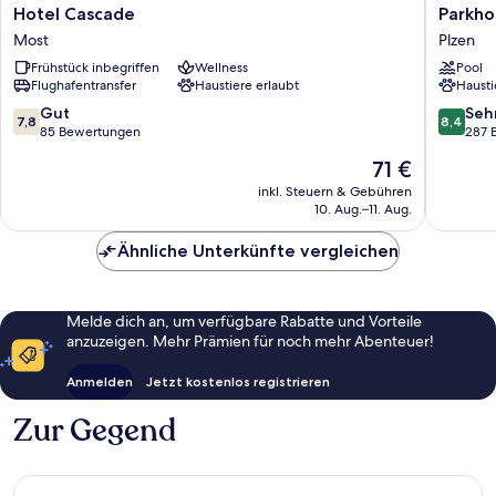
Hotel
Parkhote
Hotel Cascade
Parkho
Cascade
and
Most
Plzen
Most
Congres
Frühstück inbegriffen
Wellness
Pool
Center
Flughafentransfer
Haustiere erlaubt
Hausti
Pilsen
Plzen
7.8
8.4
Gut
Seh
7,8
8,4
von
von
85 Bewertungen
287 
10,
10,
Der
71 €
Gut,
Sehr
Preis
85
gut,
inkl. Steuern & Gebühren
beträgt
10. Aug.–11. Aug.
Bewertungen
287
71 €
Bewert
Ähnliche Unterkünfte vergleichen
Melde dich an, um verfügbare Rabatte und Vorteile
anzuzeigen. Mehr Prämien für noch mehr Abenteuer!
Anmelden
Jetzt kostenlos registrieren
Zur Gegend