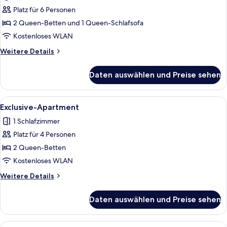
Apartment,
Platz für 6 Personen
2 Schlafzimmer
2 Queen-Betten und 1 Queen-Schlafsofa
anzeigen
Kostenloses WLAN
Weitere
Weitere Details
Details
für
Daten auswählen und Preise sehen
Superior-
Apartment,
2 Schlafzimmer
Alle
Ein Hotelzimmer mit Bett, Schreibtisch
12
Exclusive-Apartment
Fotos
1 Schlafzimmer
für
Platz für 4 Personen
Exclusive-
Apartment
2 Queen-Betten
anzeigen
Kostenloses WLAN
Weitere
Weitere Details
Details
für
Daten auswählen und Preise sehen
Exclusive-
Apartment
Alle
Ein modernes Hotelzimmer mit Bett, So