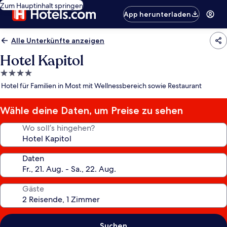
Zum Hauptinhalt springen
App herunterladen
Alle Unterkünfte anzeigen
Hotel Kapitol
4.0-
Sterne-
Hotel für Familien in Most mit Wellnessbereich sowie Restaurant
Unterkunft
Wähle deine Daten, um Preise zu sehen
Wo soll’s hingehen?
Daten
Gäste
Suchen