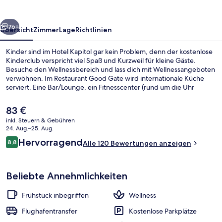
rück
Weiter
76+
Übersicht
Zimmer
Lage
Richtlinien
Kinder sind im Hotel Kapitol gar kein Problem, denn der kostenlose
Kinderclub verspricht viel Spaß und Kurzweil für kleine Gäste.
Besuche den Wellnessbereich und lass dich mit Wellnessangeboten
verwöhnen. Im Restaurant Good Gate wird internationale Küche
serviert. Eine Bar/Lounge, ein Fitnesscenter (rund um die Uhr
geöffnet) und ein Fitnessbereich (rund um die Uhr geöffnet)
gehören ebenfalls zum Angebot. Andere Reisende mögen den
Der
83 €
allgemeinen Zustand der Unterkunft.
aktuelle
inkl. Steuern & Gebühren
Preis
24. Aug.–25. Aug.
Bar (in der Unterkunft)
beträgt
Bewertungen
Hervorragend
8,8
Alle 120 Bewertungen anzeigen
83 €.
8,8 von 10.
Beliebte Annehmlichkeiten
Frühstück inbegriffen
Wellness
Flughafentransfer
Kostenlose Parkplätze