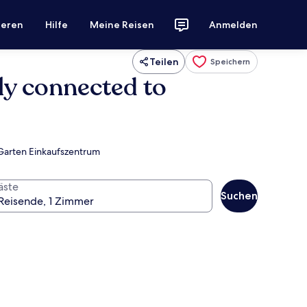
ieren
Hilfe
Meine Reisen
Anmelden
Teilen
Speichern
ly connected to
 Garten Einkaufszentrum
äste
Suchen