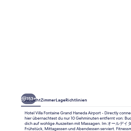
Grand
Haneda
Airport
-
Directly
connected
to
Haneda
Airport
Terminal
3
153+
Übersicht
Zimmer
Lage
Richtlinien
Hotel Villa Fontaine Grand Haneda Airport - Directly conn
hier übernachtest du nur 10 Gehminuten entfernt von: Bu
dich auf wohlige Auszeiten mit Massagen. Im オー
Frühstück, Mittagessen und Abendessen serviert. Fitness