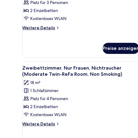
Platz für 3 Personen
anzeigen
2 Einzelbetten
Kostenloses WLAN
Weitere
Weitere Details
Details
für
Superior-
Preise anzeige
Zweibettzimmer,
Nichtraucher
Alle
Ein Hotelzimmer mit einem gro
2
Zweibettzimmer, Nur Frauen, Nichtraucher
Fotos
(Moderate Twin-ReFa Room, Non Smoking)
für
18 m²
Zweibettzimmer,
1 Schlafzimmer
Nur
Platz für 4 Personen
Frauen,
Nichtraucher
2 Einzelbetten
(Moderate
Kostenloses WLAN
Twin-
Weitere
Weitere Details
ReFa
Details
Room,
für