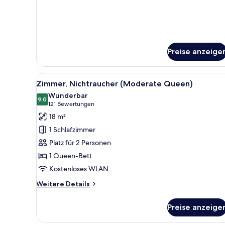
Preise anzeige
Alle
Ein Hotelzimmer mit Bett, eine
4
Zimmer, Nichtraucher (Moderate Queen)
Fotos
Wunderbar
für
9,0
9,0 von 10
(121
121 Bewertungen
Zimmer,
Bewertungen)
18 m²
Nichtraucher
1 Schlafzimmer
(Moderate
Platz für 2 Personen
Queen)
1 Queen-Bett
anzeigen
Kostenloses WLAN
Weitere
Weitere Details
Details
für
Preise anzeige
Zimmer,
Nichtraucher