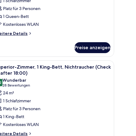
1 Schlafzimmer
rauen,
Platz für 3 Personen
ichtraucher
1 Queen-Bett
Superior
Kostenloses WLAN
ueen
eFa
itere
itere Details
tails
oom,
r
on
Preise anzeigen
perior-
moking)
mmer,
nzeigen
ur
älde an der Wand.
m kleinen Tisch und einem Fenster mit Jalousien.
le
Ein modernes Hotelzimmer mit einem großen Be
2
auen,
perior-Zimmer, 1 King-Bett, Nichtraucher (Check
otos
chtraucher
 after 18:00)
uperior
ür
Wunderbar
ueen
2
uperior-
9,2 von 10
(28
28 Bewertungen
Fa
immer,
Bewertungen)
24 m²
om,
King-
on
1 Schlafzimmer
oking)
ett,
Platz für 3 Personen
ichtraucher
1 King-Bett
Check
Kostenloses WLAN
fter
itere
itere Details