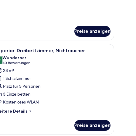
Preise anzeigen
oßen Bett, einer Sitzecke, einem Schreibtisch und einem Flachbildfernseher
le
Ein Hotelzimmer mit zwei Betten, einem Schrei
2
perior-Dreibettzimmer, Nichtraucher
otos
Wunderbar
ür
0
9,0 von 10
(40
40 Bewertungen
uperior-
Bewertungen)
28 m²
reibettzimmer,
1 Schlafzimmer
ichtraucher
Platz für 3 Personen
nzeigen
3 Einzelbetten
Kostenloses WLAN
itere
itere Details
tails
r
Preise anzeigen
perior-
eibettzimmer,