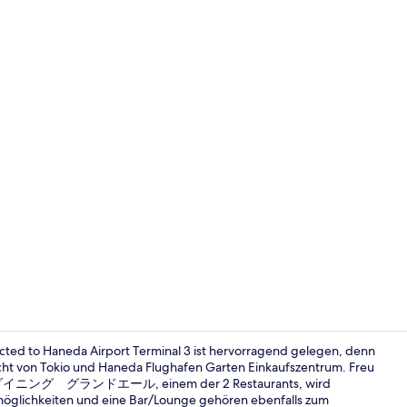
Heiße Quell
ected to Haneda Airport Terminal 3 ist hervorragend gelegen, denn
cht von Tokio und Haneda Flughafen Garten Einkaufszentrum. Freu
ルデイダイニング グランドエール, einem der 2 Restaurants, wird
Bar (in der 
möglichkeiten und eine Bar/Lounge gehören ebenfalls zum