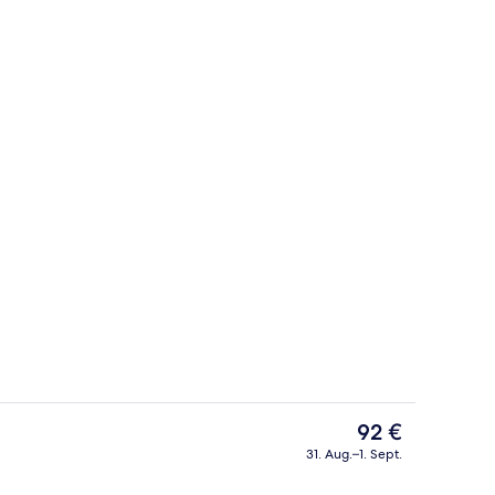
en
Heiße Quellen
Der
92 €
aktuelle
31. Aug.–1. Sept.
Preis
Unterkunft)
Kostenlose Toilettenartikel, Haartroc
beträgt