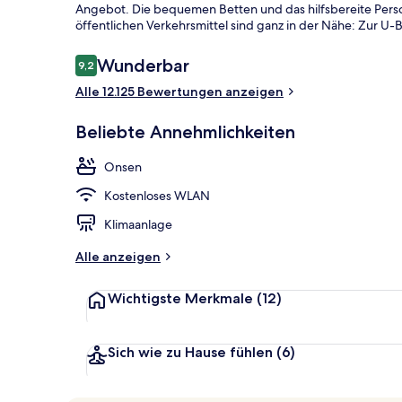
Angebot. Die bequemen Betten und das hilfsbereite Perso
öffentlichen Verkehrsmittel sind ganz in der Nähe: Zur U-
Bewertungen
Wunderbar
9,2
9,2 von 10.
Alle 12.125 Bewertungen anzeigen
Außenbereic
Beliebte Annehmlichkeiten
Onsen
Kostenloses WLAN
Klimaanlage
Alle anzeigen
Wichtigste Merkmale
(12)
Sich wie zu Hause fühlen
(6)