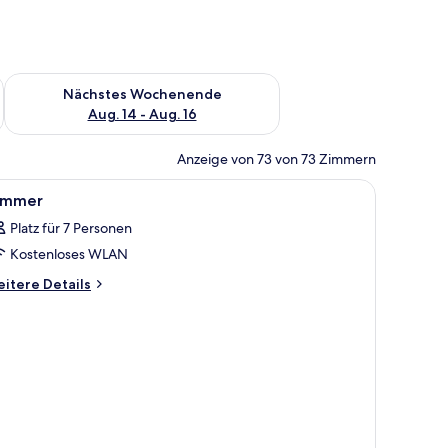
es Wochenende, Aug. 7 - Aug. 9.
Überprüfe die Verfügbarkeit für nächstes Wochenende, Aug. 1
Nächstes Wochenende
Aug. 14 - Aug. 16
Anzeige von 73 von 73 Zimmern
le
Ein Hotelzimmer mit Bett, Bad, Sitzecke und 
1
immer
otos
Platz für 7 Personen
ür
Kostenloses WLAN
immer
nzeigen
itere
itere Details
tails
r
immer