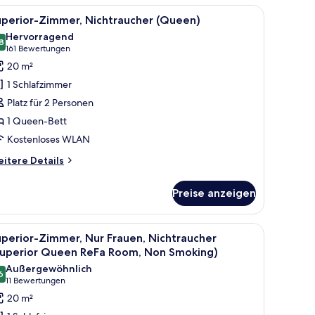
chtraucher
m kleinen Schreibtisch, einem an der Wand befestigten Fernseher und einem
le
Ein Hotelzimmer mit Bett, Sofa, einem kleinen
2
uperior-Zimmer, Nichtraucher (Queen)
otos
Hervorragend
ür
8
8,8 von 10
(161
161 Bewertungen
uperior-
Bewertungen)
20 m²
immer,
1 Schlafzimmer
ichtraucher
Platz für 2 Personen
Queen)
1 Queen-Bett
nzeigen
Kostenloses WLAN
itere
itere Details
tails
r
Preise anzeigen
perior-
mmer,
chtraucher
ängen.
em Fernseher und einem Schreibtisch.
le
Ein Hotelzimmer mit Bett, Sofa, kleinem Tisch
3
ueen)
perior-Zimmer, Nur Frauen, Nichtraucher
otos
Superior Queen ReFa Room, Non Smoking)
ür
Außergewöhnlich
6
uperior-
9,6 von 10
(11
11 Bewertungen
immer,
Bewertungen)
20 m²
ur