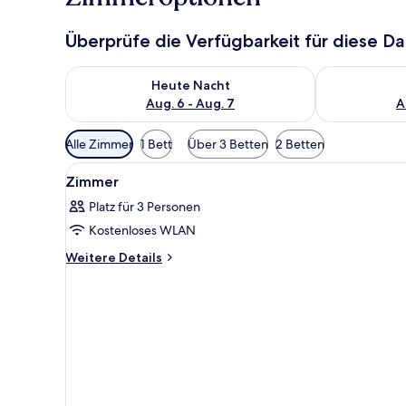
Überprüfe die Verfügbarkeit für diese D
Überprüfe die Verfügbarkeit für heute Nacht, Aug. 6
Überprüfe die
Heute Nacht
Aug. 6 - Aug. 7
A
Verfügbare
Alle Zimmer
1 Bett
Über 3 Betten
2 Betten
Filter
Alle
Ein Hotelzimmer mit zwei Bette
für
2
Zimmer
Fotos
Zimmer
Platz für 3 Personen
für
Kostenloses WLAN
Zimmer
anzeigen
Weitere
Weitere Details
Details
für
Zimmer