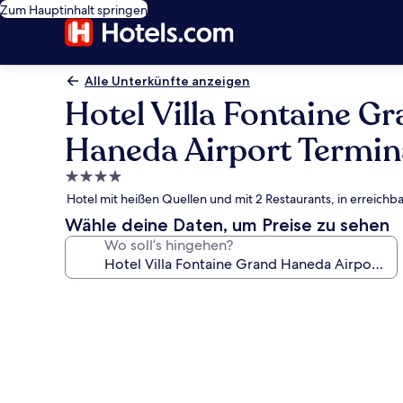
Zum Hauptinhalt springen
Alle Unterkünfte anzeigen
Hotel Villa Fontaine G
Haneda Airport Termin
4.0-
Sterne-
Hotel mit heißen Quellen und mit 2 Restaurants, in erreic
Unterkunft
Wähle deine Daten, um Preise zu sehen
Wo soll’s hingehen?
Fotogalerie
von
Hotel
Villa
Fontaine