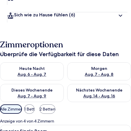
Sich wie zu Hause fühlen
(6)
Zimmeroptionen
Überprüfe die Verfügbarkeit für diese Daten
Überprüfe die Verfügbarkeit für heute Nacht, Aug. 6 - Aug. 7.
Überprüfe die Verfügbarkeit f
Heute Nacht
Morgen
Aug. 6 - Aug. 7
Aug. 7 - Aug. 8
Überprüfe die Verfügbarkeit für dieses Wochenende, Aug. 7 - 
Überprüfe die Verfügbarkeit f
Dieses Wochenende
Nächstes Wochenende
Aug. 7 - Aug. 9
Aug. 14 - Aug. 16
Verfügbare
Alle Zimmer
1 Bett
2 Betten
Filter
für
Anzeige von 4 von 4 Zimmern
Zimmer
Alle
Eine kleine Küche mit Waschmaschine, 
7