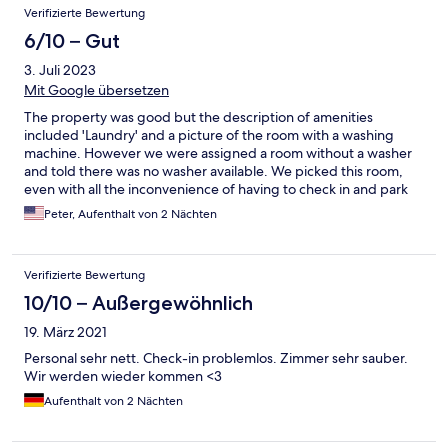
Verifizierte Bewertung
website you booked it through. Buried within the confirmation a
day before you come is a message in German from the owner
6/10 – Gut
giving you an entry code and telling you which unit is yours and
3. Juli 2023
where the key is. It's easy to ask Google to translate the
message.
Mit Google übersetzen
The property was good but the description of amenities
included 'Laundry' and a picture of the room with a washing
machine. However we were assigned a room without a washer
and told there was no washer available. We picked this room,
even with all the inconvenience of having to check in and park
about a half mile away because we wanted to have a washing
Peter, Aufenthalt von 2 Nächten
machine. Their only option for us - they did not offer an outside
laundry service - was to give them our laundry and they would
wash it in their facilities along with their hotel laundry. Couldn't
Verifizierte Bewertung
guarantee a time for return of laundry and couldn't describe
how they would find our laundry in the completed hotel wash. I
10/10 – Außergewöhnlich
contacted your virtual agaent, Ryan, who insisted I needed to
19. März 2021
send him a screen shot of your website with the listing. After an
hour he ended the session. I have a copy of your listing, as of
Personal sehr nett. Check-in problemlos. Zimmer sehr sauber.
today, with Laundry listed as an Amenity. If you want me to send
Wir werden wieder kommen <3
this to you, give me an email address, and then please
Aufenthalt von 2 Nächten
compensate us for the inaccuracy and our inconvenience.