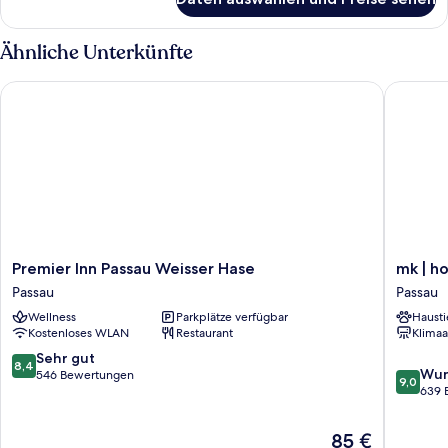
Familienzimmer
Ähnliche Unterkünfte
Premier Inn Passau Weisser Hase
mk | hot
Premier
mk
Premier Inn Passau Weisser Hase
mk | h
Inn
|
Passau
Passau
Passau
hotel
Wellness
Parkplätze verfügbar
Hausti
Weisser
passau
Kostenloses WLAN
Restaurant
Klimaa
Hase
Passau
Passau
8.4
Sehr gut
8,4
9.0
Wun
von
546 Bewertungen
9,0
von
639 
10,
10,
Sehr
Wunder
gut,
Der
85 €
639
546