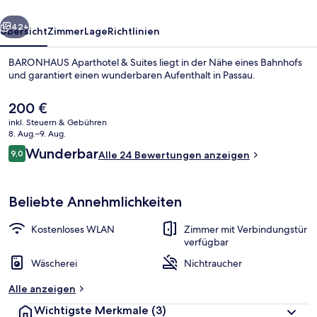
rück
Weiter
42+
Übersicht
Zimmer
Lage
Richtlinien
BARONHAUS Aparthotel & Suites liegt in der Nähe eines Bahnhofs
und garantiert einen wunderbaren Aufenthalt in Passau.
Der
200 €
aktuelle
inkl. Steuern & Gebühren
Preis
8. Aug.–9. Aug.
beträgt
Bewertungen
Wunderbar
9,0
Alle 24 Bewertungen anzeigen
200 €.
9,0 von 10.
Allergikerbettwaren, Minibar, Schreibt
Beliebte Annehmlichkeiten
Kostenloses WLAN
Zimmer mit Verbindungstür
verfügbar
Wäscherei
Nichtraucher
Alle anzeigen
Wichtigste Merkmale
(3)