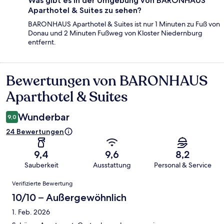
Was gibt es in der Umgebung von BARONHAUS
Aparthotel & Suites zu sehen?
BARONHAUS Aparthotel & Suites ist nur 1 Minuten zu Fuß von
Donau und 2 Minuten Fußweg von Kloster Niedernburg
entfernt.
Bewertungen von BARONHAUS
Bewertungen
Aparthotel & Suites
Wunderbar
9,0
24 Bewertungen
9,4
9,6
8,2
Sauberkeit
Ausstattung
Personal & Service
Bewertungen
Verifizierte Bewertung
10/10 – Außergewöhnlich
1. Feb. 2026