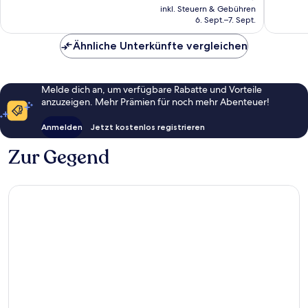
Preis
inkl. Steuern & Gebühren
Bewert
Bewertungen
beträgt
6. Sept.–7. Sept.
85 €
Ähnliche Unterkünfte vergleichen
Melde dich an, um verfügbare Rabatte und Vorteile
anzuzeigen. Mehr Prämien für noch mehr Abenteuer!
Anmelden
Jetzt kostenlos registrieren
Zur Gegend