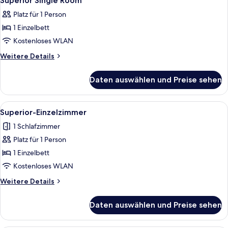
Superior Single Room
Fotos
Platz für 1 Person
für
1 Einzelbett
Superior
Single
Kostenloses WLAN
Room
Weitere
Weitere Details
anzeigen
Details
für
Daten auswählen und Preise sehen
Superior
Single
Room
Alle
Ein modernes Zimmer mit Bett, Tisch, 
34
Superior-Einzelzimmer
Fotos
1 Schlafzimmer
für
Platz für 1 Person
Superior-
Einzelzimmer
1 Einzelbett
anzeigen
Kostenloses WLAN
Weitere
Weitere Details
Details
für
Daten auswählen und Preise sehen
Superior-
Einzelzimmer