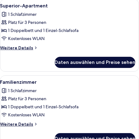
Alle
Ein Hotelzimmer mit einem großen Bet
34
Superior-Apartment
Fotos
1 Schlafzimmer
für
Platz für 3 Personen
Superior-
Apartment
1 Doppelbett und 1 Einzel-Schlafsofa
anzeigen
Kostenloses WLAN
Weitere
Weitere Details
Details
für
Daten auswählen und Preise sehen
Superior-
Apartment
Alle
Ein modernes Schlafzimmer mit einem B
34
Familienzimmer
Fotos
1 Schlafzimmer
für
Platz für 3 Personen
Familienzimmer
anzeigen
1 Doppelbett und 1 Einzel-Schlafsofa
Kostenloses WLAN
Weitere
Weitere Details
Details
für
Daten auswählen und Preise sehen