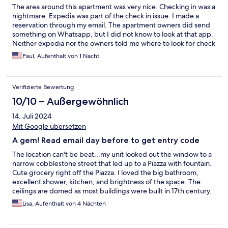
The area around this apartment was very nice. Checking in was a
nightmare. Expedia was part of the check in issue. I made a
reservation through my email. The apartment owners did send
something on Whatsapp, but I did not know to look at that app.
Neither expedia nor the owners told me where to look for check
in information. Also, I thought it was a hotel from the description
Paul, Aufenthalt von 1 Nacht
on expedia, but it is not. It is a clean apartment in a nice area of
passau
Verifizierte Bewertung
10/10 – Außergewöhnlich
14. Juli 2024
Mit Google übersetzen
A gem! Read email day before to get entry code
The location can't be beat...my unit looked out the window to a
narrow cobblestone street that led up to a Piazza with fountain.
Cute grocery right off the Piazza. I loved the big bathroom,
excellent shower, kitchen, and brightness of the space. The
ceilings are domed as most buildings were built in 17th century.
There is a very important thing to know about this place which I
Lisa, Aufenthalt von 4 Nächten
missed. It is not a hotel and there is no front desk or anyone to
let you into the building. Imagine it more like an Airbnb. Look
through your emails carefully for confirmation from whichever