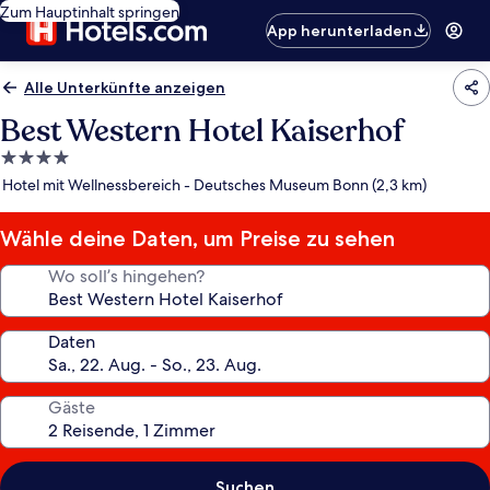
Zum Hauptinhalt springen
App herunterladen
Alle Unterkünfte anzeigen
Best Western Hotel Kaiserhof
4.0-
Sterne-
Hotel mit Wellnessbereich - Deutsches Museum Bonn (2,3 km)
Unterkunft
Wähle deine Daten, um Preise zu sehen
Wo soll’s hingehen?
Daten
Gäste
Suchen