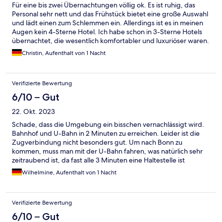
Für eine bis zwei Übernachtungen völlig ok. Es ist ruhig, das
Personal sehr nett und das Frühstück bietet eine große Auswahl
und lädt einen zum Schlemmen ein. Allerdings ist es in meinen
Augen kein 4-Sterne Hotel. Ich habe schon in 3-Sterne Hotels
übernachtet, die wesentlich komfortabler und luxuriöser waren.
Es ist alles sehr einfach gehalten. Aber ich war zufrieden und
Christin, Aufenthalt von 1 Nacht
würde es wieder buchen. Besonders praktisch ist die
hauseigene Tiefgarage, die Sichheit fürs Autos bietet. Alles in
allem eine gute Übernachtungsmöglichkeit.
Verifizierte Bewertung
6/10 – Gut
22. Okt. 2023
Schade, dass die Umgebung ein bisschen vernachlässigt wird.
Bahnhof und U-Bahn in 2 Minuten zu erreichen. Leider ist die
Zugverbindung nicht besonders gut. Um nach Bonn zu
kommen, muss man mit der U-Bahn fahren, was natürlich sehr
zeitraubend ist, da fast alle 3 Minuten eine Haltestelle ist
Wilhelmine, Aufenthalt von 1 Nacht
Verifizierte Bewertung
6/10 – Gut