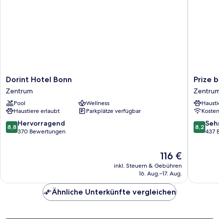
Dorint
Prize
Dorint Hotel Bonn
Prize 
Hotel
by
Zentrum
Zentru
Bonn
Radisson
Pool
Wellness
Hausti
Zentrum
Bonn
Haustiere erlaubt
Parkplätze verfügbar
Koste
City
Zentru
8.8
8.2
Hervorragend
Seh
8,8
8,2
von
von
370 Bewertungen
437 
10,
10,
Hervorragend,
Sehr
Der
116 €
370
gut,
Preis
inkl. Steuern & Gebühren
Bewertungen
437
beträgt
16. Aug.–17. Aug.
Bewert
116 €
Ähnliche Unterkünfte vergleichen