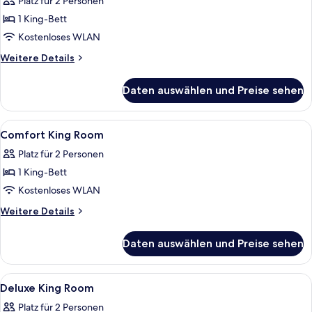
Zimmer,
Platz für 2 Personen
1 King-
1 King-Bett
Bett
Kostenloses WLAN
anzeigen
Weitere
Weitere Details
Details
für
Daten auswählen und Preise sehen
Deluxe-
Zimmer,
1 King-
Alle
Ein Hotelzimmer mit einem großen Bett
2
Bett
Comfort King Room
Fotos
Platz für 2 Personen
für
1 King-Bett
Comfort
King
Kostenloses WLAN
Room
Weitere
Weitere Details
anzeigen
Details
für
Daten auswählen und Preise sehen
Comfort
King
Room
Alle
Ein Hotelzimmer mit einem großen Bett
3
Deluxe King Room
Fotos
Platz für 2 Personen