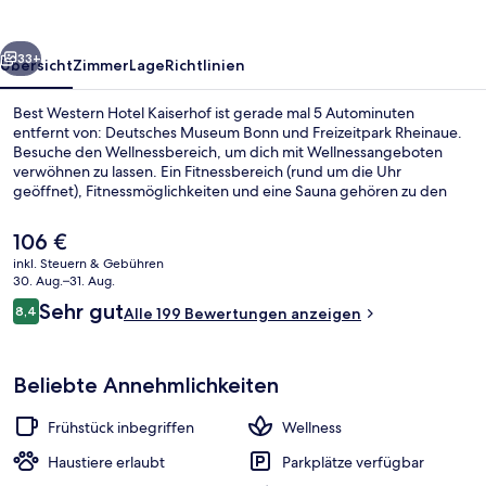
rück
Weiter
33+
Übersicht
Zimmer
Lage
Richtlinien
Best Western Hotel Kaiserhof ist gerade mal 5 Autominuten
entfernt von: Deutsches Museum Bonn und Freizeitpark Rheinaue.
Besuche den Wellnessbereich, um dich mit Wellnessangeboten
verwöhnen zu lassen. Ein Fitnessbereich (rund um die Uhr
geöffnet), Fitnessmöglichkeiten und eine Sauna gehören zu den
weiteren Highlights. Die öffentlichen Verkehrsmittel sind nur einen
kurzen Fußmarsch entfernt: Zur Stadtbahn-Haltestelle Bad
Der
106 €
Godesberg Bahnhof sind es nur wenige Schritte und zur
aktuelle
inkl. Steuern & Gebühren
Stadtbahn-Haltestelle Plittersdorfer Straße 7 Minuten.
Preis
30. Aug.–31. Aug.
Außenbereich
beträgt
Bewertungen
Sehr gut
8,4
Alle 199 Bewertungen anzeigen
106 €.
8,4 von 10.
Beliebte Annehmlichkeiten
Frühstück inbegriffen
Wellness
Haustiere erlaubt
Parkplätze verfügbar