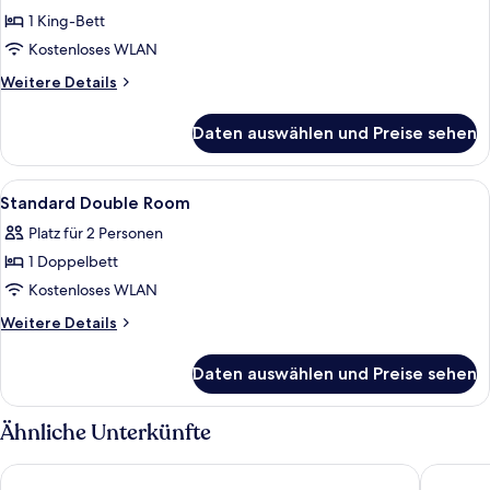
für
1 King-Bett
Deluxe
King
Kostenloses WLAN
Room
Weitere
Weitere Details
anzeigen
Details
für
Daten auswählen und Preise sehen
Deluxe
King
Room
Alle
Ein Hotelzimmer mit einem Bett, zwei
4
Standard Double Room
Fotos
Platz für 2 Personen
für
1 Doppelbett
Standard
Double
Kostenloses WLAN
Room
Weitere
Weitere Details
anzeigen
Details
für
Daten auswählen und Preise sehen
Standard
Double
Room
Ähnliche Unterkünfte
Dorint Hotel Bonn
Prize by