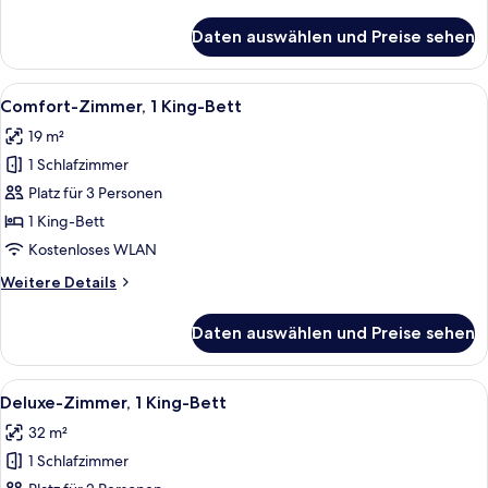
Details
für
Daten auswählen und Preise sehen
Standardzimmer,
1 Einzelbett
Alle
Ein Hotelzimmer mit einem großen Bet
1
Comfort-Zimmer, 1 King-Bett
Fotos
19 m²
für
1 Schlafzimmer
Comfort-
Zimmer,
Platz für 3 Personen
1 King-
1 King-Bett
Bett
Kostenloses WLAN
anzeigen
Weitere
Weitere Details
Details
für
Daten auswählen und Preise sehen
Comfort-
Zimmer,
1 King-
Alle
Ein Hotelzimmer mit einem großen Bet
2
Bett
Deluxe-Zimmer, 1 King-Bett
Fotos
32 m²
für
1 Schlafzimmer
Deluxe-