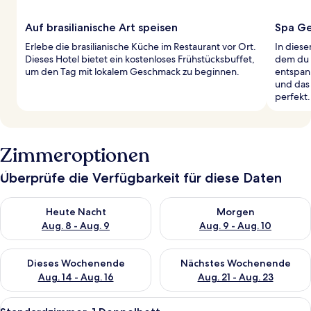
Auf brasilianische Art speisen
Spa Ge
Erlebe die brasilianische Küche im Restaurant vor Ort.
In diese
Dieses Hotel bietet ein kostenloses Frühstücksbuffet,
dem du 
um den Tag mit lokalem Geschmack zu beginnen.
entspan
und das
perfekt.
Zimmeroptionen
Überprüfe die Verfügbarkeit für diese Daten
Überprüfe die Verfügbarkeit für heute Nacht, Aug. 8 - Aug. 9.
Überprüfe die Verfügbarkeit f
Heute Nacht
Morgen
Aug. 8 - Aug. 9
Aug. 9 - Aug. 10
Überprüfe die Verfügbarkeit für dieses Wochenende, Aug. 14 -
Überprüfe die Verfügbarkeit f
Dieses Wochenende
Nächstes Wochenende
Aug. 14 - Aug. 16
Aug. 21 - Aug. 23
Alle
Ein Hotelzimmer mit Bett, Schreibtisch
2