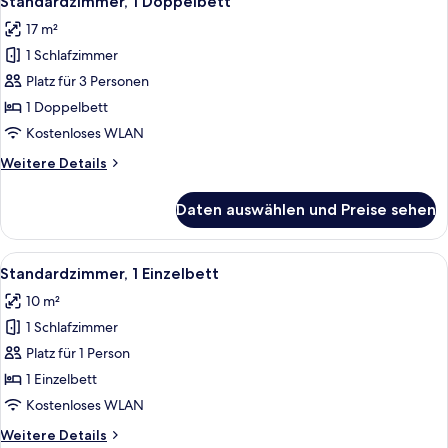
Standardzimmer, 1 Doppelbett
Fotos
17 m²
für
1 Schlafzimmer
Standardzimmer,
1
Platz für 3 Personen
Doppelbett
1 Doppelbett
anzeigen
Kostenloses WLAN
Weitere
Weitere Details
Details
für
Daten auswählen und Preise sehen
Standardzimmer,
1
Doppelbett
Alle
Ein Hotelzimmer mit Bett, Schreibtisc
2
Standardzimmer, 1 Einzelbett
Fotos
10 m²
für
1 Schlafzimmer
Standardzimmer,
1 Einzelbett
Platz für 1 Person
anzeigen
1 Einzelbett
Kostenloses WLAN
Weitere
Weitere Details