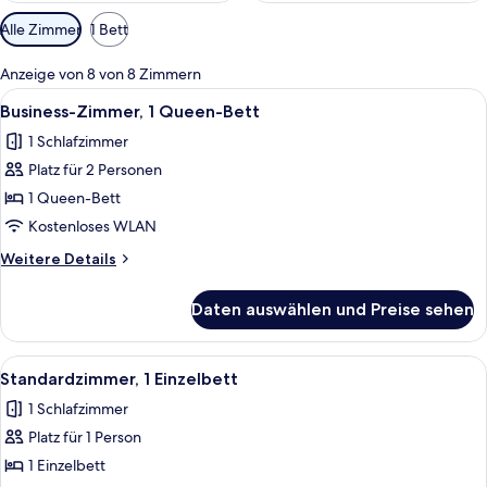
Verfügbare
Alle Zimmer
1 Bett
Filter
für
Anzeige von 8 von 8 Zimmern
Zimmer
Alle
Ein Tablet zeigt eine Buchungsansich
2
Business-Zimmer, 1 Queen-Bett
Fotos
1 Schlafzimmer
für
Platz für 2 Personen
Business-
Zimmer,
1 Queen-Bett
1
Kostenloses WLAN
Queen-
Weitere
Weitere Details
Bett
Details
anzeigen
für
Daten auswählen und Preise sehen
Business-
Zimmer,
1
Alle
Ein Hotelzimmer mit einem Bett, einem
4
Queen-
Standardzimmer, 1 Einzelbett
Fotos
Bett
1 Schlafzimmer
für
Platz für 1 Person
Standardzimmer,
1 Einzelbett
1 Einzelbett