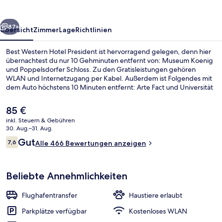
rück
Weiter
87+
Übersicht
Zimmer
Lage
Richtlinien
Best Western Hotel President ist hervorragend gelegen, denn hier
übernachtest du nur 10 Gehminuten entfernt von: Museum Koenig
und Poppelsdorfer Schloss. Zu den Gratisleistungen gehören
WLAN und Internetzugang per Kabel. Außerdem ist Folgendes mit
dem Auto höchstens 10 Minuten entfernt: Arte Fact und Universität
Bonn. Die Unterkunft ist nur einen kurzen Fußmarsch von den
öffentlichen Verkehrsmitteln entfernt: Zur U-Bahn läuft man 14
Der
85 €
Minuten (Straßenbahnhaltestelle Weberstr.) bzw. 14 Minuten
aktuelle
inkl. Steuern & Gebühren
(Straßenbahnhaltestelle Königstr.).
Preis
30. Aug.–31. Aug.
Terrasse/Patio
beträgt
Bewertungen
Gut
7,6
Alle 466 Bewertungen anzeigen
85 €.
7,6 von 10.
Beliebte Annehmlichkeiten
Flughafentransfer
Haustiere erlaubt
Parkplätze verfügbar
Kostenloses WLAN