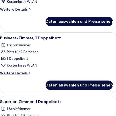
anzeigen
Kostenloses WLAN
Weitere
Weitere Details
Details
für
Daten auswählen und Preise sehen
Standardzimmer,
1 Einzelbett
Alle
Ein Hotelzimmer mit zwei Betten, eine
4
Business-Zimmer, 1 Doppelbett
Fotos
1 Schlafzimmer
für
Platz für 2 Personen
Business-
Zimmer,
1 Doppelbett
1
Kostenloses WLAN
Doppelbett
Weitere
Weitere Details
anzeigen
Details
für
Daten auswählen und Preise sehen
Business-
Zimmer,
1
Alle
Ein Hotelzimmer mit einem großen Bet
4
Doppelbett
Superior-Zimmer, 1 Doppelbett
Fotos
1 Schlafzimmer
für
Platz für 2 Personen