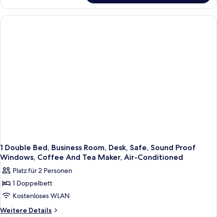
Double
Bed,
Superior
Room,
Flat
Screen
Television,
Desk,
Sound
Proof
Windows,
Coffee
And
Tea
Maker,
Air-
Conditioned
1 Double Bed, Business Room, Desk, Safe, Sound Proof
Windows, Coffee And Tea Maker, Air-Conditioned
Platz für 2 Personen
1 Doppelbett
Kostenloses WLAN
Weitere
Weitere Details