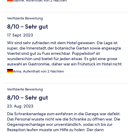
Sabine, Aufenthalt von 2 Nächten
Verifizierte Bewertung
8/10 – Sehr gut
17. Sept. 2023
Wir sind sehr zufrieden mit dem Hotel gewesen. Die Lage ist
super, die Innenstadt,der botanische Garten sowie angesagte
Voertel sind gut zu Fuss erreichbar. Poppelsdorf ist
wunderschön und bietet für jeden etwas. Es gibt eine grose
auswahl an Gastronmie, daher war ein Frühstück im Hotel nicht
nötig. Einen Stern Abzug gibt es ,da die Parsituation direkt am
Anna, Aufenthalt von 2 Nächten
Hotel schwierig ist (in den Seitenstrassen Richtung Uni ist jedoch
kostenfreies Parken möglic). Zudem war in unserem Zimmer
Teppich verlegt. Zu der sonst modernen Einrichtung leider
Verifizierte Bewertung
nicht mehr zeitgemäß. Wir kommen gerne wieder.
8/10 – Sehr gut
23. Aug. 2023
Die Schrankenanlage zum einfahren in die Garage war defekt.
Das Personal wusste nicht wie die Schranke zu öffnen war. Die
Gegensprechanlage wor unverständlich, sodas ich bis zur
Rezeption laufen musste um Hilfe zu holen. Der dann