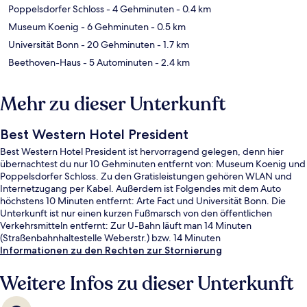
Poppelsdorfer Schloss
- 4 Gehminuten
- 0.4 km
Museum Koenig
- 6 Gehminuten
- 0.5 km
Universität Bonn
- 20 Gehminuten
- 1.7 km
Beethoven-Haus
- 5 Autominuten
- 2.4 km
Mehr zu dieser Unterkunft
Best Western Hotel President
Best Western Hotel President ist hervorragend gelegen, denn hier
übernachtest du nur 10 Gehminuten entfernt von: Museum Koenig und
Poppelsdorfer Schloss. Zu den Gratisleistungen gehören WLAN und
Internetzugang per Kabel. Außerdem ist Folgendes mit dem Auto
höchstens 10 Minuten entfernt: Arte Fact und Universität Bonn. Die
Unterkunft ist nur einen kurzen Fußmarsch von den öffentlichen
Verkehrsmitteln entfernt: Zur U-Bahn läuft man 14 Minuten
(Straßenbahnhaltestelle Weberstr.) bzw. 14 Minuten
(Straßenbahnhaltestelle Königstr.).
Informationen zu den Rechten zur Stornierung
Weitere Infos zu dieser Unterkunft