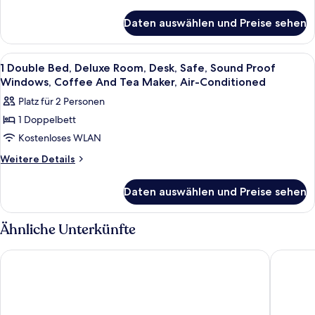
Details
für
Daten auswählen und Preise sehen
1
Double
Bed,
Alle
Zimmersafe, Schreibtisch, Verdunkelun
1
Business
1 Double Bed, Deluxe Room, Desk, Safe, Sound Proof
Fotos
Room,
Windows, Coffee And Tea Maker, Air-Conditioned
Desk,
für
Platz für 2 Personen
Safe,
1
Sound
1 Doppelbett
Double
Proof
Kostenloses WLAN
Bed,
Windows,
Coffee
Deluxe
Weitere
Weitere Details
And
Details
Room,
Tea
für
Desk,
Daten auswählen und Preise sehen
Maker,
1
Safe,
Air-
Double
Conditioned
Sound
Bed,
Ähnliche Unterkünfte
Deluxe
Proof
Room,
Windows,
Prize by Radisson, Bonn City
Hotel Eu
Desk,
Coffee
Safe,
And
Sound
Proof
Tea
Windows,