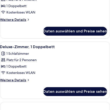
Superior-
Zimmer,
1 Doppelbett
1
Kostenloses WLAN
Doppelbett
Weitere
Weitere Details
anzeigen
Details
für
Daten auswählen und Preise sehen
Superior-
Zimmer,
1
Alle
Ein Hotelzimmer mit dunklem Holztisc
3
Doppelbett
Deluxe-Zimmer, 1 Doppelbett
Fotos
1 Schlafzimmer
für
Platz für 2 Personen
Deluxe-
Zimmer,
1 Doppelbett
1
Kostenloses WLAN
Doppelbett
Weitere
Weitere Details
anzeigen
Details
für
Daten auswählen und Preise sehen
Deluxe-
Zimmer,
1
Doppelbett