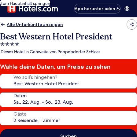
Zum Hauptinhalt springen
App herunterladen
Alle Unterkünfte anzeigen
Best Western Hotel President
4.0-
Sterne-
Dieses Hotel in Gehweite von Poppelsdorfer Schloss
Unterkunft
Wähle deine Daten, um Preise zu sehen
Wo soll’s hingehen?
Daten
Gäste
Suchen