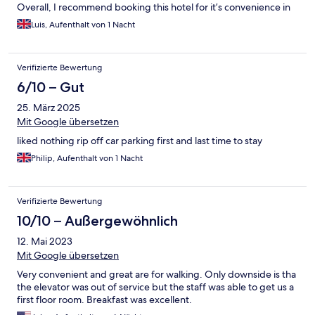
Overall, I recommend booking this hotel for it’s convenience in
location room generous layout.
Luis, Aufenthalt von 1 Nacht
Verifizierte Bewertung
6/10 – Gut
25. März 2025
Mit Google übersetzen
liked nothing rip off car parking first and last time to stay
Philip, Aufenthalt von 1 Nacht
Verifizierte Bewertung
10/10 – Außergewöhnlich
12. Mai 2023
Mit Google übersetzen
Very convenient and great are for walking. Only downside is tha
the elevator was out of service but the staff was able to get us a
first floor room. Breakfast was excellent.