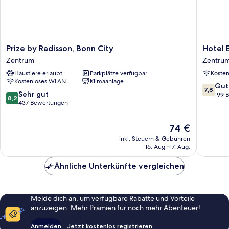
Maker,
Coffee
Air-
And
Tea
Conditioned
Maker,
anzeigen
Air-
Prize
Hotel
Prize by Radisson, Bonn City
Hotel 
Conditioned
by
Europa
Zentrum
Zentru
Radisson,
Zentru
Haustiere erlaubt
Parkplätze verfügbar
Koste
Bonn
Kostenloses WLAN
Klimaanlage
City
7.8
Gut
7,8
Zentrum
8.2
Sehr gut
von
199 
8,2
von
437 Bewertungen
10,
10,
Gut,
Sehr
199
Der
74 €
gut,
Bewert
Preis
inkl. Steuern & Gebühren
437
beträgt
16. Aug.–17. Aug.
Bewertungen
74 €
Ähnliche Unterkünfte vergleichen
Melde dich an, um verfügbare Rabatte und Vorteile
anzuzeigen. Mehr Prämien für noch mehr Abenteuer!
Anmelden
Jetzt kostenlos registrieren