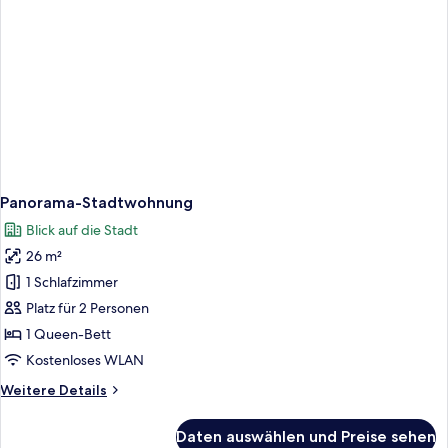
Panorama-Stadtwohnung
Blick auf die Stadt
26 m²
1 Schlafzimmer
Platz für 2 Personen
1 Queen-Bett
Kostenloses WLAN
Weitere
Weitere Details
Details
für
Daten auswählen und Preise sehen
Panorama-