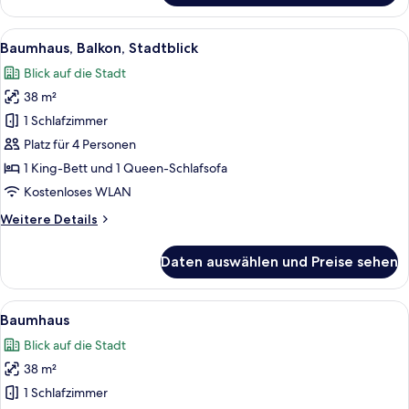
Stadtwohnung
Alle
1 Schlafzimmer, Daunenbettdecken, la
5
Baumhaus, Balkon, Stadtblick
Fotos
Blick auf die Stadt
für
38 m²
Baumhaus,
Balkon,
1 Schlafzimmer
Stadtblick
Platz für 4 Personen
anzeigen
1 King-Bett und 1 Queen-Schlafsofa
Kostenloses WLAN
Weitere
Weitere Details
Details
für
Daten auswählen und Preise sehen
Baumhaus,
Balkon,
Stadtblick
Alle
1 Schlafzimmer, Daunenbettdecken, la
5
Baumhaus
Fotos
Blick auf die Stadt
für
38 m²
Baumhaus
anzeigen
1 Schlafzimmer