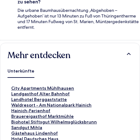
zu sehen?
Die urbane Baumhausübernachtung ‚Abgehoben –
Aufgehoben‘ ist nur 13 Minuten zu Fuß von Thüringentherme
und 17 Minuten Fußweg von St. Marien, Müntzergedenkstätte
entfernt.
Mehr entdecken
Unterkünfte
L
City Apartments Mühlhausen
i
L
Landgasthof Alter Bahnhof
n
i
L
Landhotel Berggaststatte
k
n
i
L
Waldresort - Am Nationalpark Hainich
,
k
n
i
L
Hainich-Ferienhof
d
,
k
n
i
L
Brauereigasthof Marktmühle
e
d
,
k
n
i
L
Biohotel Stiftsgut Wilhelmsglücksbrunn
r
e
d
,
k
n
i
L
Sandgut Mihla
d
r
e
d
,
k
n
i
L
Gästehaus Lindenhof
i
d
r
e
d
,
k
n
i
L
Hotel Deutsches Haus