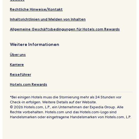
o
r
Rechtliche Hinweise/Kontakt
t
B
Inhaltsrichtlinien und Melden von Inhalten
a
d
Allgemeine Geschäftsbedingungen für Hotels.com Rewards
L
a
Weitere Informationen
n
g
Über uns
e
n
Karriere
s
a
Reiseführer
l
z
Hotels.com Rewards
a
*Bei einigen Hotels muss die Stornierung mehr als 24 Stunden vor
Check-in erfolgen. Weitere Details auf der Website.
© 2026 Hotels.com, L.P., ein Unternehmen der Expedia Group. Alle
Rechte vorbehalten. Hotels.com und das Hotels.com-Logo sind
Handelsmarken oder eingetragene Handelsmarken von Hotels.com, L.P.