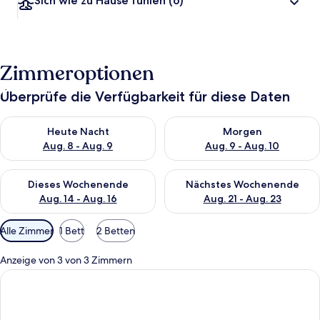
Sich wie zu Hause fühlen
(6)
Zimmeroptionen
Überprüfe die Verfügbarkeit für diese Daten
Überprüfe die Verfügbarkeit für heute Nacht, Aug. 8 - Aug. 9.
Überprüfe die Verfügbarkeit f
Heute Nacht
Morgen
Aug. 8 - Aug. 9
Aug. 9 - Aug. 10
Überprüfe die Verfügbarkeit für dieses Wochenende, Aug. 14 -
Überprüfe die Verfügbarkeit f
Dieses Wochenende
Nächstes Wochenende
Aug. 14 - Aug. 16
Aug. 21 - Aug. 23
Verfügbare
Alle Zimmer
1 Bett
2 Betten
Filter
für
Anzeige von 3 von 3 Zimmern
Zimmer