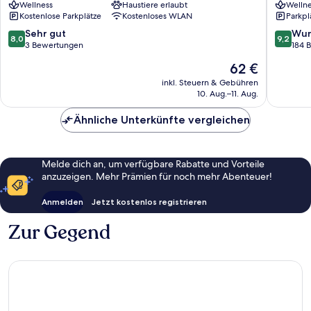
Wellness
Haustiere erlaubt
Wellne
Gotha
Kostenlose Parkplätze
Kostenloses WLAN
Parkpl
8.0
9.2
Sehr gut
Wun
8,0
9,2
von
von
3 Bewertungen
184 
10,
10,
Der
62 €
Sehr
Wunder
Preis
gut,
184
inkl. Steuern & Gebühren
beträgt
10. Aug.–11. Aug.
3
Bewert
62 €
Bewertungen
Ähnliche Unterkünfte vergleichen
Melde dich an, um verfügbare Rabatte und Vorteile
anzuzeigen. Mehr Prämien für noch mehr Abenteuer!
Anmelden
Jetzt kostenlos registrieren
Zur Gegend