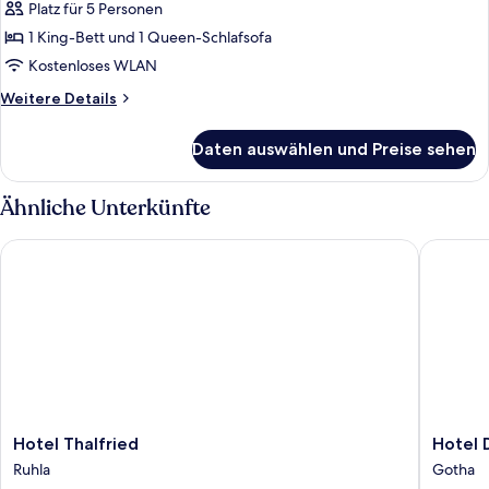
Platz für 5 Personen
1 King-Bett und 1 Queen-Schlafsofa
Kostenloses WLAN
Weitere
Weitere Details
Details
für
Daten auswählen und Preise sehen
Baumhaus
Ähnliche Unterkünfte
Hotel Thalfried
Hotel De
Hotel
Hotel
Hotel Thalfried
Hotel 
Thalfried
Der
Ruhla
Gotha
Ruhla
Lindenh