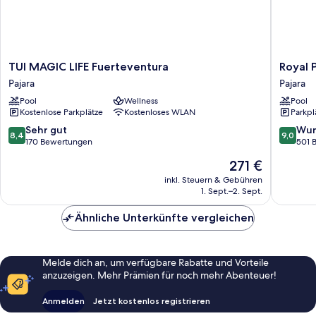
TUI
Royal
TUI MAGIC LIFE Fuerteventura
Royal 
MAGIC
Palm
Pajara
Pajara
LIFE
Resort
Pool
Wellness
Pool
Fuerteventura
&
Kostenlose Parkplätze
Kostenloses WLAN
Parkpl
Pajara
Spa
-
8.4
9.0
Sehr gut
Wun
8,4
9,0
Adults
von
von
170 Bewertungen
501 
Only
10,
10,
Der
271 €
Pajara
Sehr
Wunder
Preis
gut,
501
inkl. Steuern & Gebühren
beträgt
1. Sept.–2. Sept.
170
Bewert
271 €
Bewertungen
Ähnliche Unterkünfte vergleichen
Melde dich an, um verfügbare Rabatte und Vorteile
anzuzeigen. Mehr Prämien für noch mehr Abenteuer!
Anmelden
Jetzt kostenlos registrieren