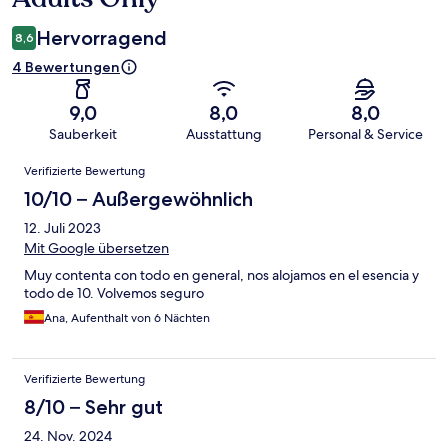
Hervorragend
8,6
4 Bewertungen
9,0
8,0
8,0
Sauberkeit
Ausstattung
Personal & Service
Bewertungen
Verifizierte Bewertung
10/10 – Außergewöhnlich
12. Juli 2023
Mit Google übersetzen
Muy contenta con todo en general, nos alojamos en el esencia y
todo de 10. Volvemos seguro
Ana, Aufenthalt von 6 Nächten
Verifizierte Bewertung
8/10 – Sehr gut
24. Nov. 2024