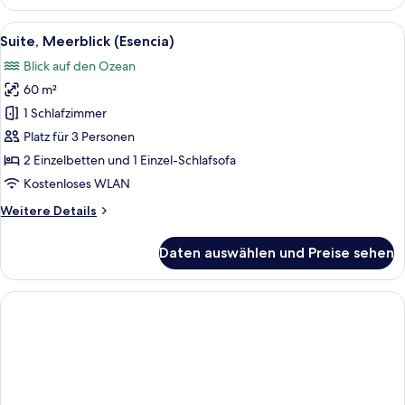
Doppelzimmer,
Meerblick
Alle
Minibar, Zimmersafe, Schreibtisch, V
5
(Esencia)
Suite, Meerblick (Esencia)
Fotos
Blick auf den Ozean
für
60 m²
Suite,
Meerblick
1 Schlafzimmer
(Esencia)
Platz für 3 Personen
anzeigen
2 Einzelbetten und 1 Einzel-Schlafsofa
Kostenloses WLAN
Weitere
Weitere Details
Details
für
Daten auswählen und Preise sehen
Suite,
Meerblick
(Esencia)