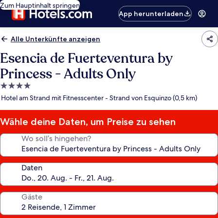
Zum Hauptinhalt springen
App herunterladen
Alle Unterkünfte anzeigen
Esencia de Fuerteventura by
Princess - Adults Only
4.0-
Sterne-
Hotel am Strand mit Fitnesscenter - Strand von Esquinzo (0,5 km)
Unterkunft
Wähle deine Daten, um Preise zu sehen
Wo soll’s hingehen?
Daten
Gäste