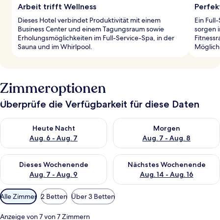
Arbeit trifft Wellness
Perfek
Dieses Hotel verbindet Produktivität mit einem
Ein Full
Business Center und einem Tagungsraum sowie
sorgen i
Erholungsmöglichkeiten im Full-Service-Spa, in der
Fitnessr
Sauna und im Whirlpool.
Möglichk
Zimmeroptionen
Überprüfe die Verfügbarkeit für diese Daten
Überprüfe die Verfügbarkeit für heute Nacht, Aug. 6 - Aug. 7.
Überprüfe die Verfügbarkeit f
Heute Nacht
Morgen
Aug. 6 - Aug. 7
Aug. 7 - Aug. 8
Überprüfe die Verfügbarkeit für dieses Wochenende, Aug. 7 - 
Überprüfe die Verfügbarkeit f
Dieses Wochenende
Nächstes Wochenende
Aug. 7 - Aug. 9
Aug. 14 - Aug. 16
Verfügbare
Alle Zimmer
2 Betten
Über 3 Betten
Filter
für
Anzeige von 7 von 7 Zimmern