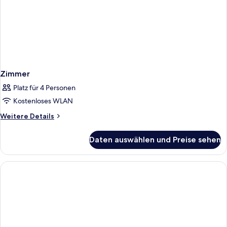
Zimmer
Platz für 4 Personen
Kostenloses WLAN
Weitere
Weitere Details
Details
für
Daten auswählen und Preise sehen
Zimmer