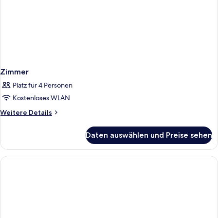
Zimmer
Platz für 4 Personen
Kostenloses WLAN
Weitere
Weitere Details
Details
für
Daten auswählen und Preise sehen
Zimmer