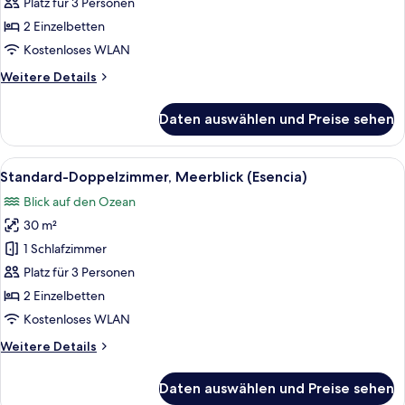
Meerblick
Platz für 3 Personen
(Esencia)
2 Einzelbetten
anzeigen
Kostenloses WLAN
Weitere
Weitere Details
Details
für
Daten auswählen und Preise sehen
Standard-
Doppelzimmer,
eingeschränkter
Alle
Minibar, Zimmersafe, Schreibtisch, V
2
Meerblick
Standard-Doppelzimmer, Meerblick (Esencia)
Fotos
(Esencia)
Blick auf den Ozean
für
30 m²
Standard-
Doppelzimmer,
1 Schlafzimmer
Meerblick
Platz für 3 Personen
(Esencia)
2 Einzelbetten
anzeigen
Kostenloses WLAN
Weitere
Weitere Details
Details
für
Daten auswählen und Preise sehen
Standard-