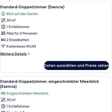
Zimmer
Alle
Minibar, Zimmersafe, Schreibtisch, V
2
Standard-Doppelzimmer (Esencia)
Fotos
Blick auf den Garten
für
30 m²
Standard-
Doppelzimmer
1 Schlafzimmer
(Esencia)
Platz für 3 Personen
anzeigen
2 Einzelbetten
Kostenloses WLAN
Weitere
Weitere Details
Details
für
Daten auswählen und Preise sehen
Standard-
Doppelzimmer
(Esencia)
Alle
Standard-Doppelzimmer, eingeschränkt
2
Standard-Doppelzimmer, eingeschränkter Meerblick
Fotos
(Esencia)
für
Eingeschränkter Meerblick
Standard-
30 m²
Doppelzimmer,
1 Schlafzimmer
eingeschränkter