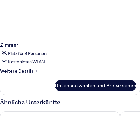
Zimmer
Platz für 4 Personen
Kostenloses WLAN
Weitere
Weitere Details
Details
für
Daten auswählen und Preise sehen
Zimmer
Ähnliche Unterkünfte
TUI MAGIC LIFE Fuerteventura
Royal Pa