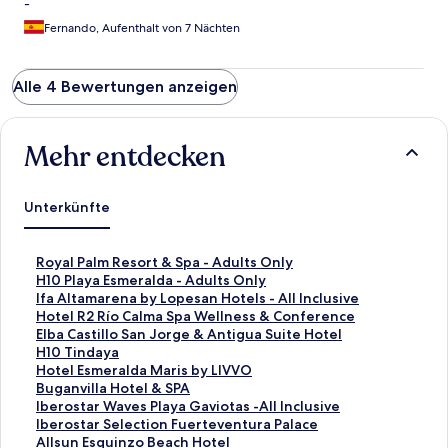
-
Fernando, Aufenthalt von 7 Nächten
Alle 4 Bewertungen anzeigen
Mehr entdecken
Unterkünfte
L
Royal Palm Resort & Spa - Adults Only
i
L
H10 Playa Esmeralda - Adults Only
n
i
L
Ifa Altamarena by Lopesan Hotels - All Inclusive
k
n
i
L
Hotel R2 Río Calma Spa Wellness & Conference
,
k
n
i
L
Elba Castillo San Jorge & Antigua Suite Hotel
d
,
k
n
i
L
H10 Tindaya
e
d
,
k
n
i
L
Hotel Esmeralda Maris by LIVVO
r
e
d
,
k
n
i
L
Buganvilla Hotel & SPA
d
r
e
d
,
k
n
i
L
Iberostar Waves Playa Gaviotas -All Inclusive
i
d
r
e
d
,
k
n
i
L
Iberostar Selection Fuerteventura Palace
e
i
d
r
e
d
,
k
n
i
L
Allsun Esquinzo Beach Hotel