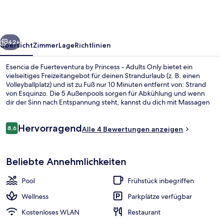
by
Princess
-
rück
Weiter
Adults
42+
Übersicht
Zimmer
Lage
Richtlinien
Only
Esencia de Fuerteventura by Princess - Adults Only bietet ein
vielseitiges Freizeitangebot für deinen Strandurlaub (z. B. einen
Volleyballplatz) und ist zu Fuß nur 10 Minuten entfernt von: Strand
von Esquinzo. Die 5 Außenpools sorgen für Abkühlung und wenn
dir der Sinn nach Entspannung steht, kannst du dich mit Massagen
verwöhnen lassen. Das Gastronomieangebot umfasst 3 Restaurants
und 2 Poolbars. Weitere Highlights sind 8 Bars/Lounges, Nachtclub
Bewertungen
Hervorragend
und ein Fitnesscenter.
8,6
Alle 4 Bewertungen anzeigen
8,6 von 10.
Sonnenterrasse
Beliebte Annehmlichkeiten
Pool
Frühstück inbegriffen
Wellness
Parkplätze verfügbar
Kostenloses WLAN
Restaurant