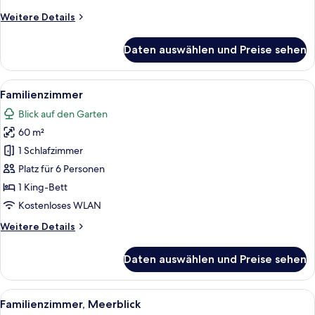
Weitere
Weitere Details
Details
für
Daten auswählen und Preise sehen
Deluxe-
Suite
Alle
Ein Hotelzimmer mit zwei Betten, eine
4
Familienzimmer
Fotos
Blick auf den Garten
für
60 m²
Familienzimmer
anzeigen
1 Schlafzimmer
Platz für 6 Personen
1 King-Bett
Kostenloses WLAN
Weitere
Weitere Details
Details
für
Daten auswählen und Preise sehen
Familienzimmer
Alle
Ein Hotelzimmer mit zwei Betten, eine
5
Familienzimmer, Meerblick
Fotos