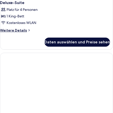
Deluxe-Suite
Platz für 4 Personen
1 King-Bett
Kostenloses WLAN
Weitere
Weitere Details
Details
für
Daten auswählen und Preise sehen
Deluxe-
Suite