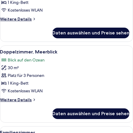
1 King-Bett
Kostenloses WLAN
Weitere
Weitere Details
Details
für
Daten auswählen und Preise sehen
Doppelzimmer
Alle
Ein Hotelzimmer mit zwei Betten, eine
4
Doppelzimmer, Meerblick
Fotos
Blick auf den Ozean
für
30 m²
Doppelzimmer,
Meerblick
Platz für 3 Personen
anzeigen
1 King-Bett
Kostenloses WLAN
Weitere
Weitere Details
Details
für
Daten auswählen und Preise sehen
Doppelzimmer,
Meerblick
Alle
Ein Hotelzimmer mit zwei Betten, eine
6
Familienzimmer