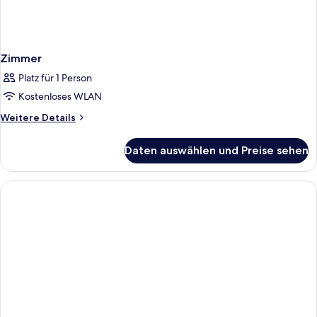
Zimmer
Platz für 1 Person
Kostenloses WLAN
Weitere
Weitere Details
Details
für
Daten auswählen und Preise sehen
Zimmer