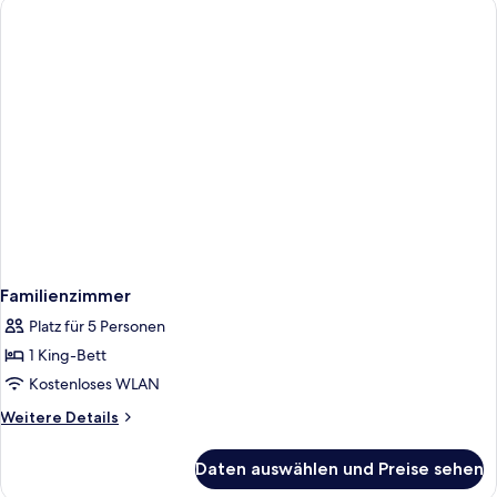
Familienzimmer
Platz für 5 Personen
1 King-Bett
Kostenloses WLAN
Weitere
Weitere Details
Details
für
Daten auswählen und Preise sehen
Familienzimmer