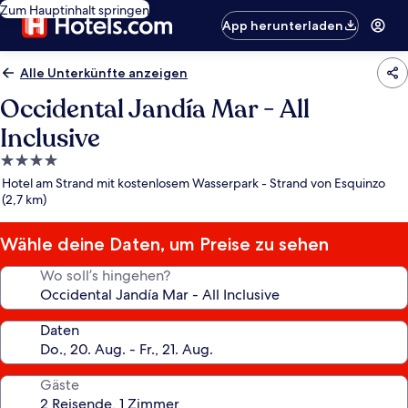
Zum Hauptinhalt springen
App herunterladen
Alle Unterkünfte anzeigen
Occidental Jandía Mar - All
Inclusive
4.0-
Sterne-
Hotel am Strand mit kostenlosem Wasserpark - Strand von Esquinzo
Unterkunft
(2,7 km)
Wähle deine Daten, um Preise zu sehen
Wo soll’s hingehen?
Daten
Gäste