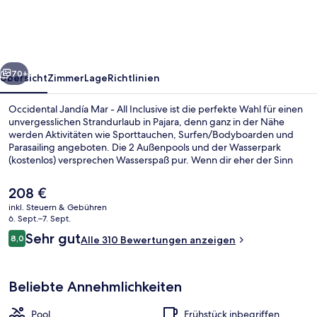
-
All
Inclusive
rück
Weiter
70+
Übersicht
Zimmer
Lage
Richtlinien
Occidental Jandía Mar - All Inclusive ist die perfekte Wahl für einen
unvergesslichen Strandurlaub in Pajara, denn ganz in der Nähe
werden Aktivitäten wie Sporttauchen, Surfen/Bodyboarden und
Parasailing angeboten. Die 2 Außenpools und der Wasserpark
(kostenlos) versprechen Wasserspaß pur. Wenn dir eher der Sinn
nach Entspannung steht, kannst du dich im Wellnessbereich mit
Massagen, Ganzkörperwickeln und Gesichtsbehandlungen
Der
208 €
verwöhnen lassen. Mimosa, eins von 2 Restaurants, serviert
aktuelle
inkl. Steuern & Gebühren
internationale Küche und ist zum Frühstück, Mittagessen und
Preis
6. Sept.–7. Sept.
Abendessen geöffnet. Zu den weiteren Highlights gehören 2
Außenbereich
beträgt
Bewertungen
Bars/Lounges, ein Innenpool und ein kostenloser Kinderclub.
Sehr gut
8,0
Alle 310 Bewertungen anzeigen
208 €.
8,0 von 10.
Andere Reisende mögen den allgemeinen Zustand der Unterkunft.
Beliebte Annehmlichkeiten
Pool
Frühstück inbegriffen