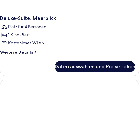
Deluxe-Suite, Meerblick
Platz für 4 Personen
1 King-Bett
Kostenloses WLAN
Weitere
Weitere Details
Details
für
Daten auswählen und Preise sehen
Deluxe-
Suite,
Meerblick