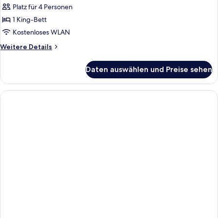
Platz für 4 Personen
1 King-Bett
Kostenloses WLAN
Weitere
Weitere Details
Details
für
Daten auswählen und Preise sehen
Deluxe-
Suite