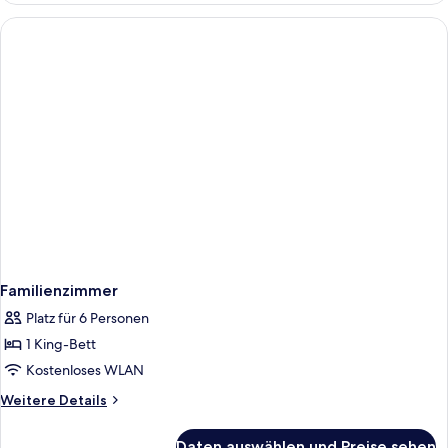
Familienzimmer
Platz für 6 Personen
1 King-Bett
Kostenloses WLAN
Weitere
Weitere Details
Details
für
Daten auswählen und Preise sehen