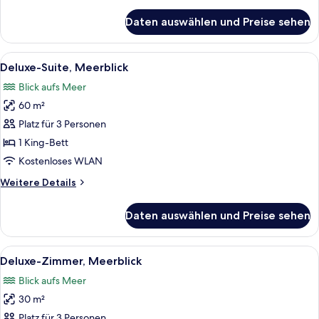
Details
für
Daten auswählen und Preise sehen
Familienzimmer,
Meerblick
Alle
Ein Hotelzimmer mit einem Bett, einem
5
Deluxe-Suite, Meerblick
Fotos
Blick aufs Meer
für
60 m²
Deluxe-
Suite,
Platz für 3 Personen
Meerblick
1 King-Bett
anzeigen
Kostenloses WLAN
Weitere
Weitere Details
Details
für
Daten auswählen und Preise sehen
Deluxe-
Suite,
Meerblick
Alle
Ein Hotelzimmer mit Bett, Schreibtisch
5
Deluxe-Zimmer, Meerblick
Fotos
Blick aufs Meer
für
30 m²
Deluxe-
Zimmer,
Platz für 3 Personen