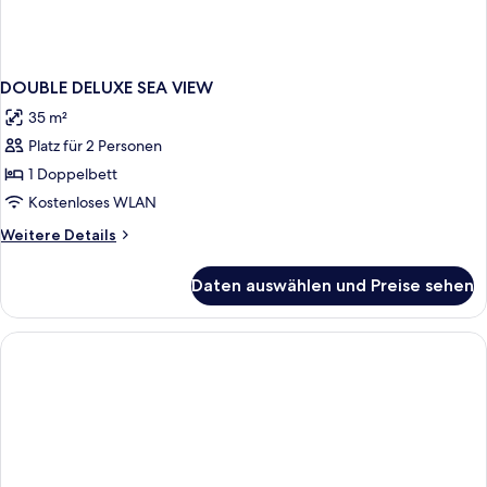
DOUBLE DELUXE SEA VIEW
35 m²
Platz für 2 Personen
1 Doppelbett
Kostenloses WLAN
Weitere
Weitere Details
Details
für
Daten auswählen und Preise sehen
DOUBLE
DELUXE
SEA
VIEW