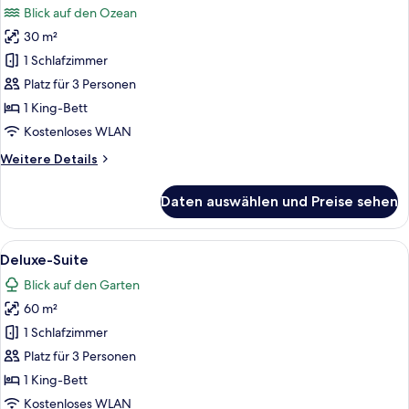
Blick auf den Ozean
für
30 m²
Doppelzimmer,
Meerblick
1 Schlafzimmer
anzeigen
Platz für 3 Personen
1 King-Bett
Kostenloses WLAN
Weitere
Weitere Details
Details
für
Daten auswählen und Preise sehen
Doppelzimmer,
Meerblick
Alle
Beine, die im feuchten Sand stehen, m
3
Deluxe-Suite
Fotos
Blick auf den Garten
für
60 m²
Deluxe-
Suite
1 Schlafzimmer
anzeigen
Platz für 3 Personen
1 King-Bett
Kostenloses WLAN