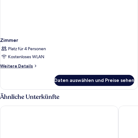
Zimmer
Platz für 4 Personen
Kostenloses WLAN
Weitere
Weitere Details
Details
für
Daten auswählen und Preise sehen
Zimmer
Ähnliche Unterkünfte
TUI MAGIC LIFE Fuerteventura
Hotel Fu