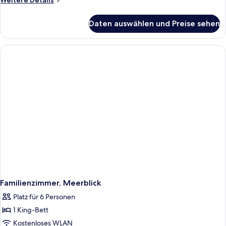
Weitere Details
Details
für
Daten auswählen und Preise sehen
Familienzimmer,
Meerblick
Familienzimmer, Meerblick
Platz für 6 Personen
1 King-Bett
Kostenloses WLAN