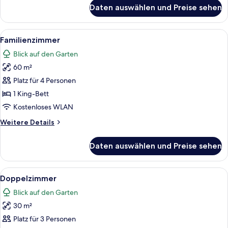
für
Daten auswählen und Preise sehen
Doppelzimmer
zur
Einzelnutzung,
Alle
Ein Hotelzimmer mit zwei Betten, eine
6
Meerblick
Familienzimmer
Fotos
Blick auf den Garten
für
60 m²
Familienzimmer
anzeigen
Platz für 4 Personen
1 King-Bett
Kostenloses WLAN
Weitere
Weitere Details
Details
für
Daten auswählen und Preise sehen
Familienzimmer
Alle
Ein Hotelzimmer mit zwei Betten, eine
5
Doppelzimmer
Fotos
Blick auf den Garten
für
30 m²
Doppelzimmer
anzeigen
Platz für 3 Personen