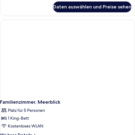
für
Daten auswählen und Preise sehen
Familienzimmer
Familienzimmer, Meerblick
Platz für 5 Personen
1 King-Bett
Kostenloses WLAN
Weitere