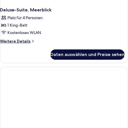
Deluxe-Suite, Meerblick
Platz für 4 Personen
1 King-Bett
Kostenloses WLAN
Weitere
Weitere Details
Details
für
Daten auswählen und Preise sehen
Deluxe-
Suite,
Meerblick