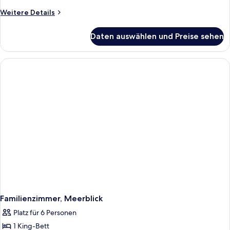
Weitere
Weitere Details
Details
für
Daten auswählen und Preise sehen
Familienzimmer,
Meerblick
Familienzimmer, Meerblick
Platz für 6 Personen
1 King-Bett