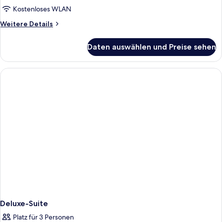
Kostenloses WLAN
Weitere
Weitere Details
Details
für
Daten auswählen und Preise sehen
Familienzimmer,
Meerblick
Deluxe-Suite
Platz für 3 Personen