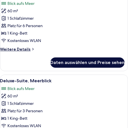
Blick aufs Meer
für
60 m²
Familienzimmer,
Meerblick
1 Schlafzimmer
anzeigen
Platz für 6 Personen
1 King-Bett
Kostenloses WLAN
Weitere
Weitere Details
Details
für
Daten auswählen und Preise sehen
Familienzimmer,
Meerblick
Alle
Ein Hotelzimmer mit einem Bett, einem
5
Deluxe-Suite, Meerblick
Fotos
Blick aufs Meer
für
60 m²
Deluxe-
Suite,
1 Schlafzimmer
Meerblick
Platz für 3 Personen
anzeigen
1 King-Bett
Kostenloses WLAN