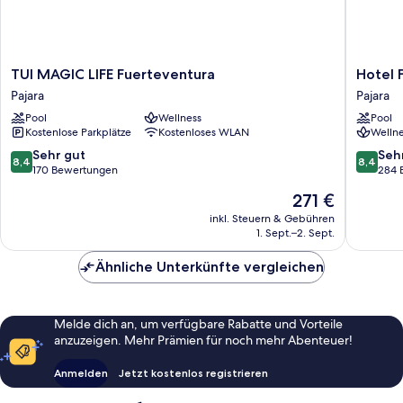
TUI
Hotel
TUI MAGIC LIFE Fuerteventura
Hotel 
MAGIC
Fuertev
Pajara
Pajara
LIFE
Princess
Pool
Wellness
Pool
Fuerteventura
Pajara
Kostenlose Parkplätze
Kostenloses WLAN
Wellne
Pajara
8.4
8.4
Sehr gut
Seh
8,4
8,4
von
von
170 Bewertungen
284 
10,
10,
Der
271 €
Sehr
Sehr
Preis
gut,
gut,
inkl. Steuern & Gebühren
beträgt
1. Sept.–2. Sept.
170
284
271 €
Bewertungen
Bewert
Ähnliche Unterkünfte vergleichen
Melde dich an, um verfügbare Rabatte und Vorteile
anzuzeigen. Mehr Prämien für noch mehr Abenteuer!
Anmelden
Jetzt kostenlos registrieren