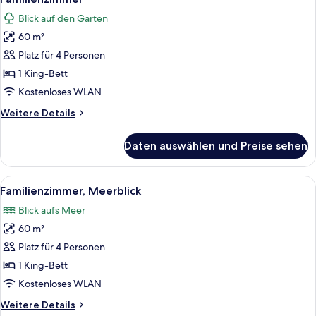
Fotos
Blick auf den Garten
für
60 m²
Familienzimmer
anzeigen
Platz für 4 Personen
1 King-Bett
Kostenloses WLAN
Weitere
Weitere Details
Details
für
Daten auswählen und Preise sehen
Familienzimmer
Alle
Ein Hotelzimmer mit zwei Betten, eine
5
Familienzimmer, Meerblick
Fotos
Blick aufs Meer
für
60 m²
Familienzimmer,
Meerblick
Platz für 4 Personen
anzeigen
1 King-Bett
Kostenloses WLAN
Weitere
Weitere Details