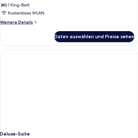
1 King-Bett
Kostenloses WLAN
Weitere
Weitere Details
Details
für
Daten auswählen und Preise sehen
Deluxe-
Suite
Deluxe-Suite