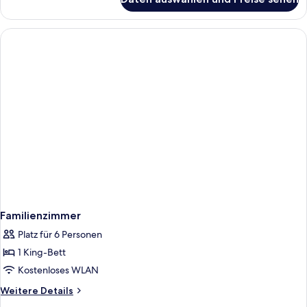
Familienzimmer
Familienzimmer
Platz für 6 Personen
1 King-Bett
Kostenloses WLAN
Weitere
Weitere Details
Details