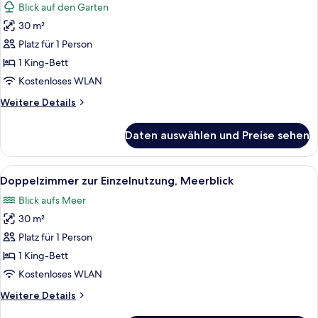
Blick auf den Garten
für
30 m²
Doppelzimmer
zur
Platz für 1 Person
Einzelnutzung
1 King-Bett
anzeigen
Kostenloses WLAN
Weitere
Weitere Details
Details
für
Daten auswählen und Preise sehen
Doppelzimmer
zur
Einzelnutzung
Alle
Ein Hotelzimmer mit zwei Betten, eine
5
Doppelzimmer zur Einzelnutzung, Meerblick
Fotos
Blick aufs Meer
für
30 m²
Doppelzimmer
zur
Platz für 1 Person
Einzelnutzung,
1 King-Bett
Meerblick
Kostenloses WLAN
anzeigen
Weitere
Weitere Details
Details