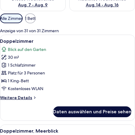
Aug. 7 - Aug. 9
Aug. 14 - Aug. 16
Verfügbare
Alle Zimmer
1 Bett
Filter
für
Anzeige von 31 von 31 Zimmern
Zimmer
Alle
Ein Hotelzimmer mit einem großen Bett
4
Doppelzimmer
Fotos
Blick auf den Garten
für
30 m²
Doppelzimmer
anzeigen
1 Schlafzimmer
Platz für 3 Personen
1 King-Bett
Kostenloses WLAN
Weitere
Weitere Details
Details
für
Daten auswählen und Preise sehen
Doppelzimmer
Alle
Ein Hotelzimmer mit zwei Betten, eine
4
Doppelzimmer, Meerblick
Fotos