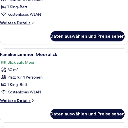
Meerblick
1 King-Bett
anzeigen
Kostenloses WLAN
Weitere
Weitere Details
Details
für
Daten auswählen und Preise sehen
Deluxe-
Zimmer,
Meerblick
Alle
Ein Hotelzimmer mit zwei Betten, eine
5
Familienzimmer, Meerblick
Fotos
Blick aufs Meer
für
60 m²
Familienzimmer,
Meerblick
Platz für 4 Personen
anzeigen
1 King-Bett
Kostenloses WLAN
Weitere
Weitere Details
Details
für
Daten auswählen und Preise sehen
Familienzimmer,
Meerblick