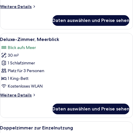
Weitere
Weitere Details
Details
für
Daten auswählen und Preise sehen
Deluxe-
Suite,
Meerblick
Alle
Ein Hotelzimmer mit Bett, Schreibtisch
5
Deluxe-Zimmer, Meerblick
Fotos
Blick aufs Meer
für
30 m²
Deluxe-
Zimmer,
1 Schlafzimmer
Meerblick
Platz für 3 Personen
anzeigen
1 King-Bett
Kostenloses WLAN
Weitere
Weitere Details
Details
für
Daten auswählen und Preise sehen
Deluxe-
Zimmer,
Meerblick
Alle
Ein Hotelzimmer mit einem großen Bett
5
Doppelzimmer zur Einzelnutzung
Fotos