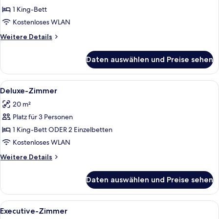
Suite
1 King-Bett
anzeigen
Kostenloses WLAN
Weitere
Weitere Details
Details
für
Daten auswählen und Preise sehen
Mucha
Suite
Alle
Ein Hotelzimmer mit einem Bett, eine
9
Deluxe-Zimmer
Fotos
20 m²
für
Platz für 3 Personen
Deluxe-
Zimmer
1 King-Bett ODER 2 Einzelbetten
anzeigen
Kostenloses WLAN
Weitere
Weitere Details
Details
für
Daten auswählen und Preise sehen
Deluxe-
Zimmer
Alle
Ein Hotelzimmer mit einer Couch, zwei 
9
Executive-Zimmer
Fotos