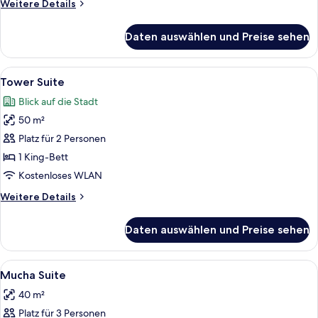
Weitere
Weitere Details
Details
für
Daten auswählen und Preise sehen
Klimt
Suite
Alle
Ein Hotelzimmer mit einem großen Rund
7
Tower Suite
Fotos
Blick auf die Stadt
für
50 m²
Tower
Suite
Platz für 2 Personen
anzeigen
1 King-Bett
Kostenloses WLAN
Weitere
Weitere Details
Details
für
Daten auswählen und Preise sehen
Tower
Suite
Alle
Ein Hotelzimmer mit Blick auf eine Stad
6
Mucha Suite
Fotos
40 m²
für
Platz für 3 Personen
Mucha