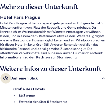
Mehr zu dieser Unterkunft
Hotel Paris Prague
Hotel Paris Prague ist hervorragend gelegen und zu Fuß gerade mal 5
Minuten entfernt von: Platz der Republik und Gemeindehaus. Du
kannst dich im Wellnessbereich mit Warmsteinmassagen verwöhnen
lassen, und in einem der 2 Restaurants etwas essen. Weitere Highlights
wie eine Bar/Lounge, Fitnessmöglichkeiten und ein Whirlpool sprechen
für dieses Hotel im luxuriösen Stil. Anderen Reisenden gefallen das
hilfsbereite Personal und der allgemeine Zustand sehr gut. Die
öffentlichen Verkehrsmittel sind nur einen kurzen Fußmarsch entfernt:
Zur Metrostation Náměstí Republiky sind es nur wenige Schritte und zur
Informationen zu den Rechten zur Stornierung
Haltestelle Dlouhá třída 4 Minuten.
Weitere Infos zu dieser Unterkunft
Auf einen Blick
Größe des Hotels
86 Zimmer
Erstreckt sich über 5 Stockwerke