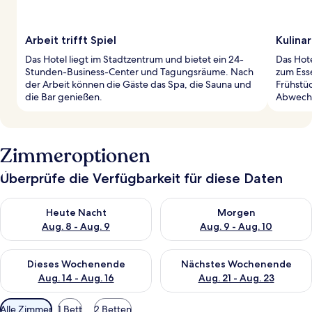
Arbeit trifft Spiel
Kulina
Das Hotel liegt im Stadtzentrum und bietet ein 24-
Das Hote
Stunden-Business-Center und Tagungsräume. Nach
zum Ess
der Arbeit können die Gäste das Spa, die Sauna und
Frühstüc
die Bar genießen.
Abwech
Zimmeroptionen
Überprüfe die Verfügbarkeit für diese Daten
Überprüfe die Verfügbarkeit für heute Nacht, Aug. 8 - Aug. 9.
Überprüfe die Verfügbarkeit f
Heute Nacht
Morgen
Aug. 8 - Aug. 9
Aug. 9 - Aug. 10
Überprüfe die Verfügbarkeit für dieses Wochenende, Aug. 14 -
Überprüfe die Verfügbarkeit f
Dieses Wochenende
Nächstes Wochenende
Aug. 14 - Aug. 16
Aug. 21 - Aug. 23
Verfügbare
Alle Zimmer
1 Bett
2 Betten