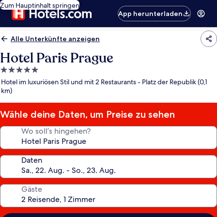
Zum Hauptinhalt springen
App herunterladen
Alle Unterkünfte anzeigen
Hotel Paris Prague
5.0-
Sterne-
Hotel im luxuriösen Stil und mit 2 Restaurants - Platz der Republik (0,1
Unterkunft
km)
Wähle deine Daten, um Preise zu sehen
Wo soll’s hingehen?
Daten
Gäste