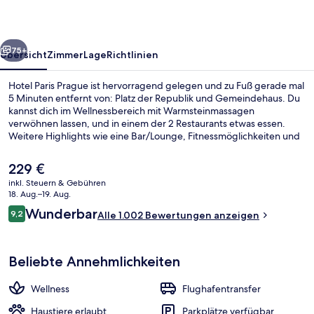
rück
Weiter
75+
Übersicht
Zimmer
Lage
Richtlinien
Hotel Paris Prague ist hervorragend gelegen und zu Fuß gerade mal
5 Minuten entfernt von: Platz der Republik und Gemeindehaus. Du
kannst dich im Wellnessbereich mit Warmsteinmassagen
verwöhnen lassen, und in einem der 2 Restaurants etwas essen.
Weitere Highlights wie eine Bar/Lounge, Fitnessmöglichkeiten und
ein Whirlpool sprechen für dieses Hotel im luxuriösen Stil. Anderen
Reisenden gefallen das hilfsbereite Personal und der allgemeine
Der
229 €
Zustand sehr gut. Die öffentlichen Verkehrsmittel sind nur einen
aktuelle
inkl. Steuern & Gebühren
kurzen Fußmarsch entfernt: Zur Metrostation Náměstí Republiky
Preis
18. Aug.–19. Aug.
sind es nur wenige Schritte und zur Haltestelle Dlouhá třída 4
Eingangsbereich
beträgt
Bewertungen
Minuten.
Wunderbar
9,2
Alle 1.002 Bewertungen anzeigen
229 €.
9,2 von 10.
Beliebte Annehmlichkeiten
Wellness
Flughafentransfer
Haustiere erlaubt
Parkplätze verfügbar