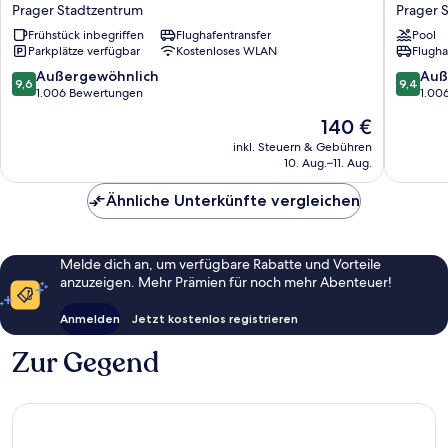
Hotel
Kings
Prager Stadtzentrum
Prager 
Bohemia
Court
Frühstück inbegriffen
Flughafentransfer
Pool
Prager
Prager
Parkplätze verfügbar
Kostenloses WLAN
Flugha
Stadtzentrum
Stadtze
9.6
9.4
Außergewöhnlich
Auß
9,6
9,4
von
von
1.006 Bewertungen
1.00
10,
10,
Der
140 €
Außergewöhnlich,
Außerge
Preis
1.006
1.006
inkl. Steuern & Gebühren
beträgt
10. Aug.–11. Aug.
Bewertungen
Bewert
140 €
Ähnliche Unterkünfte vergleichen
Melde dich an, um verfügbare Rabatte und Vorteile
anzuzeigen. Mehr Prämien für noch mehr Abenteuer!
Anmelden
Jetzt kostenlos registrieren
Zur Gegend