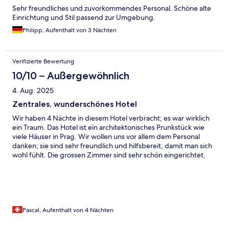
Sehr freundliches und zuvorkommendes Personal. Schöne alte
Einrichtung und Stil passend zur Umgebung.
Philipp, Aufenthalt von 3 Nächten
Verifizierte Bewertung
10/10 – Außergewöhnlich
4. Aug. 2025
Zentrales, wunderschönes Hotel
Wir haben 4 Nächte in diesem Hotel verbracht; es war wirklich
ein Traum. Das Hotel ist ein architektonisches Prunkstück wie
viele Häuser in Prag. Wir wollen uns vor allem dem Personal
danken; sie sind sehr freundlich und hilfsbereit, damit man sich
wohl fühlt. Die grossen Zimmer sind sehr schön eingerichtet,
sauber und leise. Wir haben den kleinen Wellness-Bereich mit
Whirlpool, Sauna, Dampfbad, Abkühlbecken und Liegen jeden
Tag genossen. Das reichhaltige und Frühstücks-Buffet hat uns
auch sehr geschmeckt. Nur frischgepressten Orangensaft
fehlte noch, dafür war der Kaffee sehr fein. Wir können dieses
Hotel Paris nur empfehlen!
Pascal, Aufenthalt von 4 Nächten