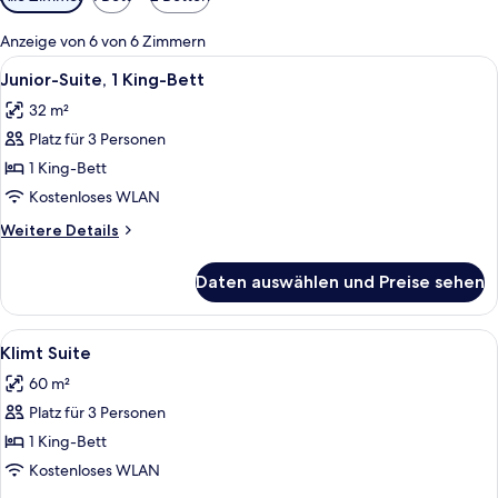
Filter
für
Anzeige von 6 von 6 Zimmern
Zimmer
Alle
Ein Hotelzimmer mit Bett, Nachttische
9
Junior-Suite, 1 King-Bett
Fotos
32 m²
für
Platz für 3 Personen
Junior-
Suite,
1 King-Bett
1 King-
Kostenloses WLAN
Bett
Weitere
Weitere Details
anzeigen
Details
für
Daten auswählen und Preise sehen
Junior-
Suite,
1 King-
Alle
Klimt Suite | Allergikerbettware
10
Bett
Klimt Suite
Fotos
60 m²
für
Platz für 3 Personen
Klimt
Suite
1 King-Bett
anzeigen
Kostenloses WLAN