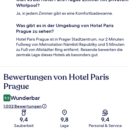
Whirlpool?
Ja, in jedem Zimmer gibt es eine Komfortbadewanne.
Was gibt es in der Umgebung von Hotel Paris
Prague zu sehen?
Hotel Paris Prague ist in Prager Stadtzentrum, nur 2 Minuten
Fußweg von Metrostation Náměstí Republiky und 5 Minuten
zu Fuß von Altstädter Ring entfernt. Reisende bewerten die
zentrale Lage dieses Hotels als besonders gut.
Bewertungen von Hotel Paris
Bewertungen
Prague
Wunderbar
9,2
1.002 Bewertungen
9,4
9,8
9,4
Sauberkeit
Lage
Personal & Service