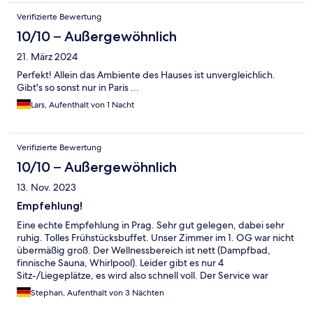
Verifizierte Bewertung
10/10 – Außergewöhnlich
21. März 2024
Perfekt! Allein das Ambiente des Hauses ist unvergleichlich.
Gibt's so sonst nur in Paris ...
Lars, Aufenthalt von 1 Nacht
Verifizierte Bewertung
10/10 – Außergewöhnlich
13. Nov. 2023
Empfehlung!
Eine echte Empfehlung in Prag. Sehr gut gelegen, dabei sehr
ruhig. Tolles Frühstücksbuffet. Unser Zimmer im 1. OG war nicht
übermäßig groß. Der Wellnessbereich ist nett (Dampfbad,
finnische Sauna, Whirlpool). Leider gibt es nur 4
Sitz-/Liegeplätze, es wird also schnell voll. Der Service war
immer zuvorkommend, die Bar auch nett.
Stephan, Aufenthalt von 3 Nächten