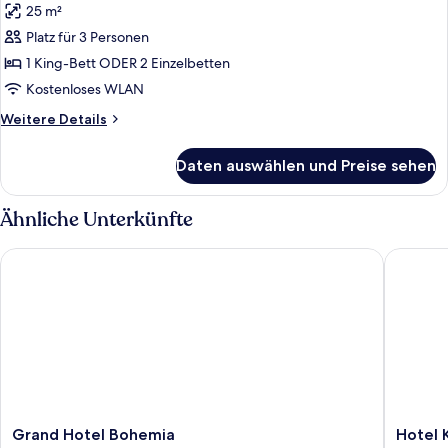
25 m²
für
Platz für 3 Personen
Executive-
Zimmer
1 King-Bett ODER 2 Einzelbetten
anzeigen
Kostenloses WLAN
Weitere
Weitere Details
Details
für
Daten auswählen und Preise sehen
Executive-
Zimmer
Ähnliche Unterkünfte
Grand Hotel Bohemia
Hotel Ki
Grand
Hotel
Grand Hotel Bohemia
Hotel 