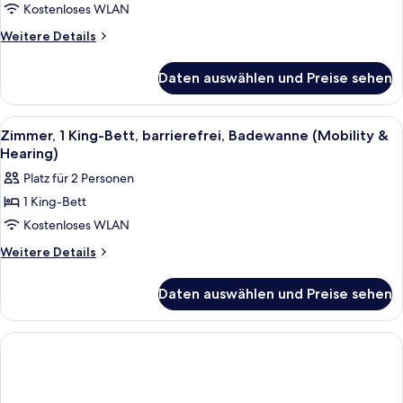
2 Queen-
Kostenloses WLAN
Betten,
Weitere
Weitere Details
barrierefrei
Details
für
(Roll-
Daten auswählen und Preise sehen
Zimmer,
In
2 Queen-
Shower)
Betten,
Alle
Ein Hotelzimmer mit einem großen Bett
4
anzeigen
barrierefrei
Zimmer, 1 King-Bett, barrierefrei, Badewanne (Mobility &
Fotos
(Roll-
Hearing)
In
für
Platz für 2 Personen
Shower)
Zimmer,
1 King-Bett
1 King-
Kostenloses WLAN
Bett,
barrierefrei,
Weitere
Weitere Details
Details
Badewanne
für
(Mobility
Daten auswählen und Preise sehen
Zimmer,
&
1 King-
Hearing)
Bett,
barrierefrei,
anzeigen
Badewanne
(Mobility
&