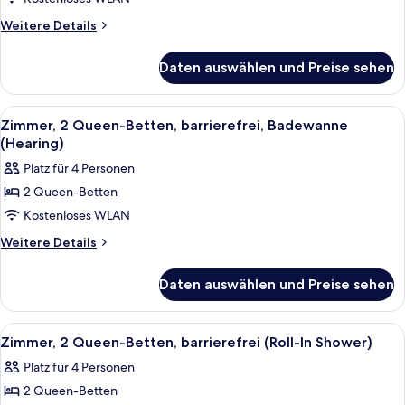
in
Betten,
Shower)
Weitere
Weitere Details
Kühlschrank
Details
für
anzeigen
Daten auswählen und Preise sehen
Zimmer,
2 Queen-
Betten,
Alle
Ein Hotelzimmer mit Flachbildfernsehe
4
Kühlschrank
Zimmer, 2 Queen-Betten, barrierefrei, Badewanne
Fotos
(Hearing)
für
Platz für 4 Personen
Zimmer,
2 Queen-Betten
2 Queen-
Kostenloses WLAN
Betten,
barrierefrei,
Weitere
Weitere Details
Details
Badewanne
für
(Hearing)
Daten auswählen und Preise sehen
Zimmer,
anzeigen
2 Queen-
Betten,
Alle
Ein Hotelzimmer mit zwei Betten, eine
5
barrierefrei,
Zimmer, 2 Queen-Betten, barrierefrei (Roll-In Shower)
Fotos
Badewanne
Platz für 4 Personen
(Hearing)
für
2 Queen-Betten
Zimmer,