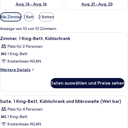
Aug. 14 - Aug. 16
Aug. 21 - Aug. 23
Verfügbare
Alle Zimmer
1 Bett
2 Betten
Filter
für
Anzeige von 10 von 10 Zimmern
Zimmer
Alle
Ein Hotelzimmer mit einem großen Bett
4
Zimmer, 1 King-Bett, Kühlschrank
Fotos
Platz für 2 Personen
für
1 King-Bett
Zimmer,
1 King-
Kostenloses WLAN
Bett,
Weitere
Weitere Details
Kühlschrank
Details
für
anzeigen
Daten auswählen und Preise sehen
Zimmer,
1 King-
Bett,
Alle
Ein Hotelzimmer mit Bett, Schreibtisch
8
Kühlschrank
Suite, 1 King-Bett, Kühlschrank und Mikrowelle (Wet bar)
Fotos
Platz für 4 Personen
für
1 King-Bett
Suite,
1 King-
Kostenloses WLAN