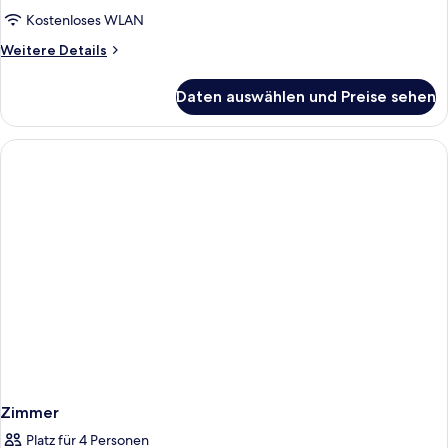
Queen
Kostenloses WLAN
W/Microwv/Fridge
Weitere
Weitere Details
anzeigen
Details
für
Daten auswählen und Preise sehen
2
Queen
W/Microwv/Fridge
Zimmer
Platz für 4 Personen