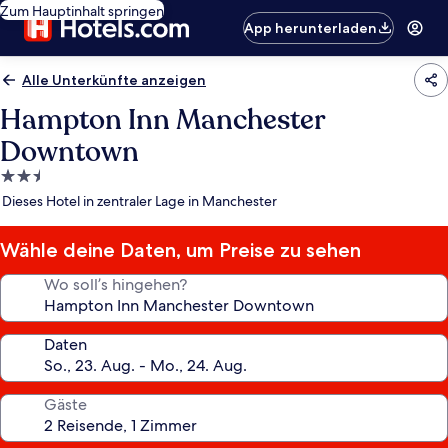
Zum Hauptinhalt springen
App herunterladen
Alle Unterkünfte anzeigen
Hampton Inn Manchester
Downtown
2.5-
Sterne-
Dieses Hotel in zentraler Lage in Manchester
Unterkunft
Wähle deine Daten, um Preise zu sehen
Wo soll’s hingehen?
Daten
Gäste