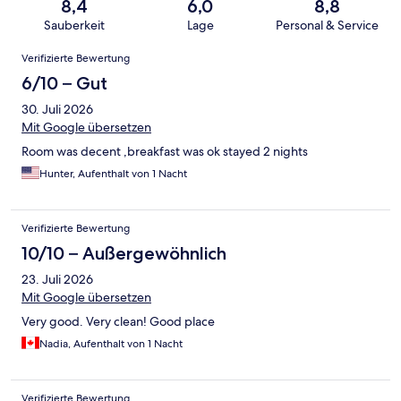
8,4
6,0
8,8
Sauberkeit
Lage
Personal & Service
Bewertungen
Verifizierte Bewertung
6/10 – Gut
30. Juli 2026
Mit Google übersetzen
Room was decent ,breakfast was ok stayed 2 nights
Hunter, Aufenthalt von 1 Nacht
Verifizierte Bewertung
10/10 – Außergewöhnlich
23. Juli 2026
Mit Google übersetzen
Very good. Very clean! Good place
Nadia, Aufenthalt von 1 Nacht
Verifizierte Bewertung