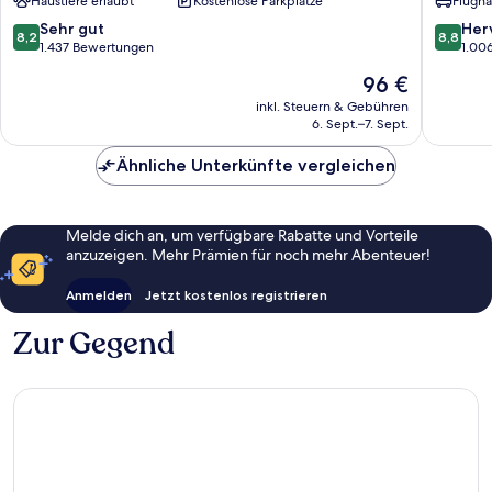
Haustiere erlaubt
Kostenlose Parkplätze
Flugha
Inn
Boston
&
Regiona
8.2
8.8
Sehr gut
Her
8,2
8,8
Conference
Airport
von
von
1.437 Bewertungen
1.00
Center
Lower
10,
10,
Der
96 €
Lower
South
Sehr
Hervorr
Preis
South
Willow
gut,
1.006
inkl. Steuern & Gebühren
beträgt
Willow
6. Sept.–7. Sept.
1.437
Bewert
96 €
Bewertungen
Ähnliche Unterkünfte vergleichen
Melde dich an, um verfügbare Rabatte und Vorteile
anzuzeigen. Mehr Prämien für noch mehr Abenteuer!
Anmelden
Jetzt kostenlos registrieren
Zur Gegend