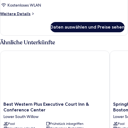
Kostenloses WLAN
Weitere
Weitere Details
Details
für
Daten auswählen und Preise sehen
Zimmer
Ähnliche Unterkünfte
Best Western Plus Executive Court Inn & Conference Center
SpringHi
Best
SpringHi
Best Western Plus Executive Court Inn &
Spring
Western
Suites
Conference Center
Boston
Plus
by
Lower South Willow
Lower S
Executive
Marriott
Court
Pool
Frühstück inbegriffen
Manches
Pool