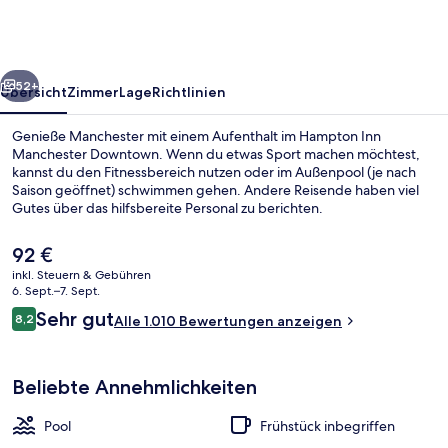
Downtown
rück
Weiter
52+
Übersicht
Zimmer
Lage
Richtlinien
Genieße Manchester mit einem Aufenthalt im Hampton Inn
Manchester Downtown. Wenn du etwas Sport machen möchtest,
kannst du den Fitnessbereich nutzen oder im Außenpool (je nach
Saison geöffnet) schwimmen gehen. Andere Reisende haben viel
Gutes über das hilfsbereite Personal zu berichten.
Der
92 €
aktuelle
inkl. Steuern & Gebühren
Preis
6. Sept.–7. Sept.
Sitzecke in der Lobby
beträgt
Bewertungen
Sehr gut
8,2
Alle 1.010 Bewertungen anzeigen
92 €.
8,2 von 10.
Beliebte Annehmlichkeiten
Pool
Frühstück inbegriffen