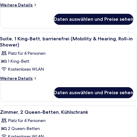
Bett,
Weitere
Weitere Details
Kühlschrank
Details
für
und
Daten auswählen und Preise sehen
Suite,
Mikrowelle
1 King-
(Wet
Bett,
Alle
Ein Hotelzimmer mit einem großen Bett
5
bar)
Kühlschrank
Suite, 1 King-Bett, barrierefrei (Mobility & Hearing, Roll-in
Fotos
und
anzeigen
Shower)
Mikrowelle
für
Platz für 4 Personen
(Wet
Suite,
bar)
1 King-Bett
1 King-
Kostenloses WLAN
Bett,
barrierefrei
Weitere
Weitere Details
Details
(Mobility
für
&
Daten auswählen und Preise sehen
Suite,
Hearing,
1 King-
Roll-
Bett,
Alle
Ein Hotelzimmer mit zwei Betten, eine
5
barrierefrei
in
Zimmer, 2 Queen-Betten, Kühlschrank
Fotos
(Mobility
Shower)
Platz für 4 Personen
&
für
anzeigen
Hearing,
2 Queen-Betten
Zimmer,
Roll-
2 Queen-
Kostenloses WLAN