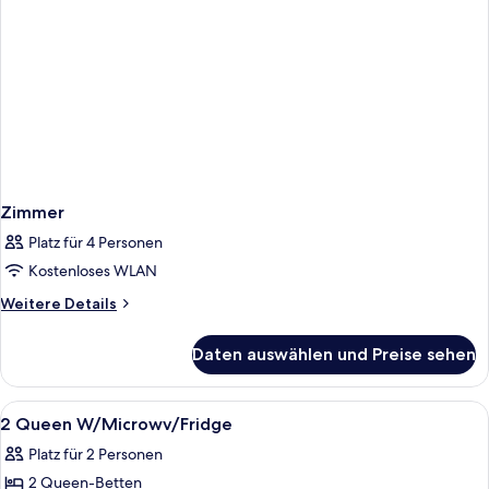
Hearing)
Zimmer
Platz für 4 Personen
Kostenloses WLAN
Weitere
Weitere Details
Details
für
Daten auswählen und Preise sehen
Zimmer
Alle
Hochwertige Bettwaren, Pillowtop-Bet
1
2 Queen W/Microwv/Fridge
Fotos
Platz für 2 Personen
für
2 Queen-Betten
2