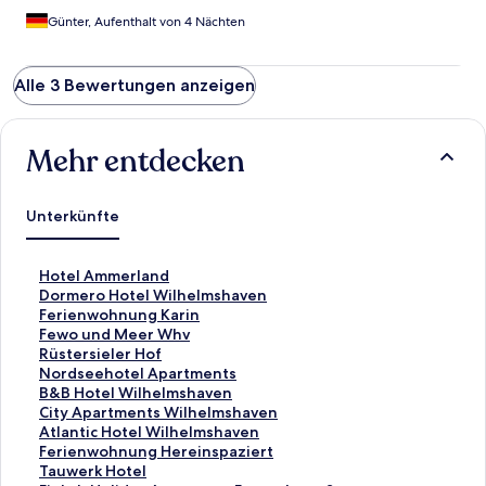
Günter, Aufenthalt von 4 Nächten
Alle 3 Bewertungen anzeigen
Mehr entdecken
Unterkünfte
L
Hotel Ammerland
i
L
Dormero Hotel Wilhelmshaven
n
i
L
Ferienwohnung Karin
k
n
i
L
Fewo und Meer Whv
,
k
n
i
L
Rüstersieler Hof
d
,
k
n
i
L
Nordseehotel Apartments
e
d
,
k
n
i
L
B&B Hotel Wilhelmshaven
r
e
d
,
k
n
i
L
City Apartments Wilhelmshaven
d
r
e
d
,
k
n
i
L
Atlantic Hotel Wilhelmshaven
i
d
r
e
d
,
k
n
i
L
Ferienwohnung Hereinspaziert
e
i
d
r
e
d
,
k
n
i
L
Tauwerk Hotel