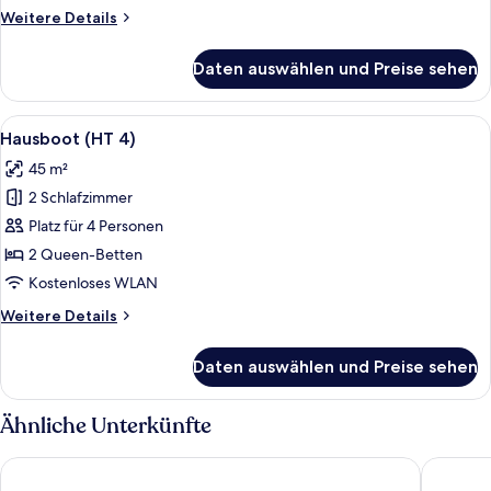
Weitere
Weitere Details
Details
für
Daten auswählen und Preise sehen
Hausboot
(KHT
1)
Alle
Ein modernes Interieur mit Essbereich,
7
Hausboot (HT 4)
Fotos
45 m²
für
2 Schlafzimmer
Hausboot
(HT
Platz für 4 Personen
4)
2 Queen-Betten
anzeigen
Kostenloses WLAN
Weitere
Weitere Details
Details
für
Daten auswählen und Preise sehen
Hausboot
(HT
4)
Ähnliche Unterkünfte
Nordseehotel
Stadthot