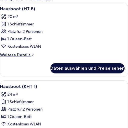
Zimmer
Alle
Hausboot (HT 5) | Verdunkelungsvorhä
13
Hausboot (HT 5)
Fotos
20 m²
für
1 Schlafzimmer
Hausboot
(HT
Platz für 2 Personen
5)
1 Queen-Bett
anzeigen
Kostenloses WLAN
Weitere
Weitere Details
Details
für
Daten auswählen und Preise sehen
Hausboot
(HT
5)
Alle
Hausboot (KHT 1) | Verdunkelungsvorh
16
Hausboot (KHT 1)
Fotos
24 m²
für
1 Schlafzimmer
Hausboot
(KHT
Platz für 2 Personen
1)
1 Queen-Bett
anzeigen
Kostenloses WLAN