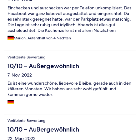
Einchecken und auschecken war per Telefon unkompliziert. Das
Hausboot war ganz liebevoll ausgestattet und eingerichtet. Da
es sehr stark geregnet hatte, war der Parkplatz etwas matschig.
Die Lage ist sehr ruhig und idyllisch. Abends ist alles gut
ausheleuchtet. Die Küchenzeile ist mit allem Nützlichem
ausgestattet. Heizung und Warmwasser funktionierte
Marion, Aufenthalt von 4 Nächten
einwandfrei und für die Gemütlichkeit sorgte der elektrische
Kamin. Es war eine rundum schöne Auszeit.
Verifizierte Bewertung
10/10 – Außergewöhnlich
7. Nov. 2022
Es ist eine wunderschöne, liebevolle Bleibe, gerade auch in den
kälteren Monaten. Wir haben uns sehr wohl gefühlt und
kommen gerne wieder.
Verifizierte Bewertung
10/10 – Außergewöhnlich
22. März 2022