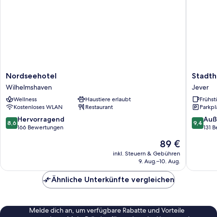
Nordseehotel
Stadthot
Nordseehotel
Stadth
Wilhelmshaven
Jever
Wilhelmshaven
Jever
Jever
Wellness
Haustiere erlaubt
Frühst
Kostenloses WLAN
Restaurant
Parkpl
8.6
9.4
Hervorragend
Auß
8,6
9,4
von
von
166 Bewertungen
131 
10,
10,
Der
89 €
Hervorragend,
Außerge
Preis
166
131
inkl. Steuern & Gebühren
beträgt
9. Aug.–10. Aug.
Bewertungen
Bewert
89 €
Ähnliche Unterkünfte vergleichen
Melde dich an, um verfügbare Rabatte und Vorteile