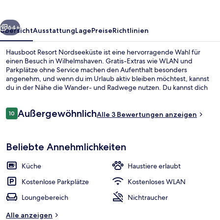
rück
Weiter
64+
Übersicht
Ausstattung
Lage
Preise
Richtlinien
Hausboot Resort Nordseeküste ist eine hervorragende Wahl für
einen Besuch in Wilhelmshaven. Gratis-Extras wie WLAN und
Parkplätze ohne Service machen den Aufenthalt besonders
angenehm, und wenn du im Urlaub aktiv bleiben möchtest, kannst
du in der Nähe die Wander- und Radwege nutzen. Du kannst dich
auf eine Terrasse und einen Garten freuen. Die Zimmer sind mit
Kühlschränken und Mikrowellen versehen.
Bewertungen
Außergewöhnlich
10
Alle 3 Bewertungen anzeigen
10 von 10.
Hausboot (HT 4) | Verdunkelungsvorhä
Beliebte Annehmlichkeiten
Küche
Haustiere erlaubt
Kostenlose Parkplätze
Kostenloses WLAN
Loungebereich
Nichtraucher
Alle anzeigen