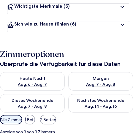
Wichtigste Merkmale
(5)
Sich wie zu Hause fühlen
(6)
Zimmeroptionen
Überprüfe die Verfügbarkeit für diese Daten
Überprüfe die Verfügbarkeit für heute Nacht, Aug. 6 - Aug. 7.
Überprüfe die Verfügbarkeit f
Heute Nacht
Morgen
Aug. 6 - Aug. 7
Aug. 7 - Aug. 8
Überprüfe die Verfügbarkeit für dieses Wochenende, Aug. 7 - 
Überprüfe die Verfügbarkeit f
Dieses Wochenende
Nächstes Wochenende
Aug. 7 - Aug. 9
Aug. 14 - Aug. 16
Verfügbare
Alle Zimmer
1 Bett
2 Betten
Filter
für
Anzeige von 3 von 3 Zimmern