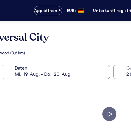
•
App öffnen
EUR
Unterkunft registr
versal City
ywood (0,6 km)
Daten
G