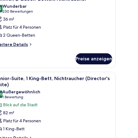
otos
Wunderbar
ür
2
9,2 von 10
(230
230 Bewertungen
immer,
Bewertungen)
36 m²
 Queen-
Platz für 4 Personen
etten,
2 Queen-Betten
ichtraucher
itere
nzeigen
itere Details
tails
r
Preise anzeigen
mmer,
Queen-
tten,
 Holztisch, weißen Stühlen, einem gerahmten abstrakten Gemälde und eine
le
Ein Hotelzimmer mit einem großen Bett, zwei
4
chtraucher
nior-Suite, 1 King-Bett, Nichtraucher (Director's
otos
ite)
ür
Außergewöhnlich
,0
unior-
10,0 von 10
(1
1 Bewertung
ite,
Bewertung)
Blick auf die Stadt
King-
82 m²
ett,
Platz für 4 Personen
ichtraucher
1 King-Bett
Director's
itere
itere Details