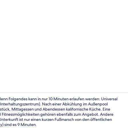
Influencer-V
, denn Folgendes kann in nur 10 Minuten erlaufen werden: Universal
 Unterhaltungszentrum). Nach einer Abkühlung im Außenpool
ühstück, Mittagessen und Abendessen kalifornische Küche. Eine
Lobby
und Fitnessmöglichkeiten gehören ebenfalls zum Angebot. Andere
nterkunft ist nur einen kurzen Fußmarsch von den öffentlichen
y) sind es 9 Minuten.