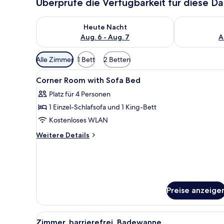
Überprüfe die Verfügbarkeit für diese D
Überprüfe die Verfügbarkeit für heute Nacht, Aug. 6
Überprüfe die
Heute Nacht
Aug. 6 - Aug. 7
A
Verfügbare
Alle Zimmer
1 Bett
2 Betten
Filter
Alle
Hochwertige Bettwaren, Zimme
für
4
Corner Room with Sofa Bed
Fotos
Zimmer
Platz für 4 Personen
für
1 Einzel-Schlafsofa und 1 King-Bett
Corner
Room
Kostenloses WLAN
with
Weitere
Weitere Details
Sofa
Details
für
Bed
Corner
anzeigen
Room
with
Sofa
Preise anzeige
Bed
Alle
Ein Hotelzimmer mit zwei Bett
4
Zimmer, barrierefrei, Badewanne