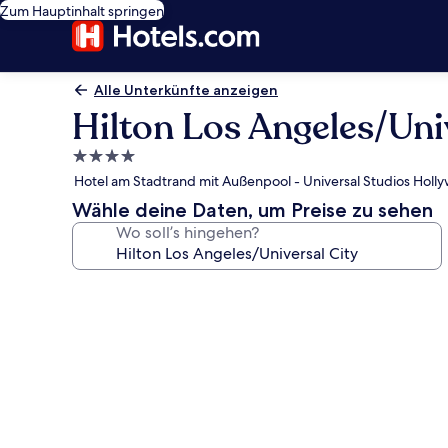
Zum Hauptinhalt springen
Alle Unterkünfte anzeigen
Hilton Los Angeles/Uni
4.0-
Sterne-
Hotel am Stadtrand mit Außenpool - Universal Studios Holl
Unterkunft
Wähle deine Daten, um Preise zu sehen
Wo soll’s hingehen?
Fotogalerie
von
Hilton
Los
Angeles/Universal
City