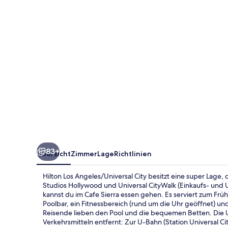
83+
Übersicht
Zimmer
Lage
Richtlinien
Hilton Los Angeles/Universal City besitzt eine super Lage
Studios Hollywood und Universal CityWalk (Einkaufs- und
kannst du im Cafe Sierra essen gehen. Es serviert zum Fr
Poolbar, ein Fitnessbereich (rund um die Uhr geöffnet) 
Reisende lieben den Pool und die bequemen Betten. Die U
Verkehrsmitteln entfernt: Zur U-Bahn (Station Universal Cit