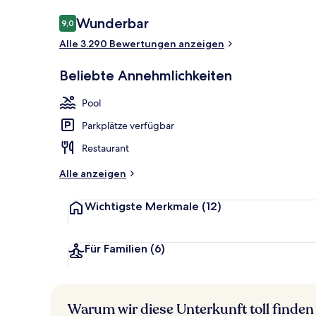
Bewertungen
Wunderbar
9,0
9,0 von 10.
Alle 3.290 Bewertungen anzeigen
Außenpool, b
Beliebte Annehmlichkeiten
Pool
Parkplätze verfügbar
Restaurant
Alle anzeigen
Wichtigste Merkmale
(12)
Für Familien
(6)
Warum wir diese Unterkunft toll finden