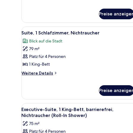
Executive-
Zimmer,
2 Queen-
Preise anzeige
Betten,
Nichtraucher
Alle
Ein Hotelzimmer mit einem bla
3
Suite, 1 Schlafzimmer, Nichtraucher
Fotos
Blick auf die Stadt
für
79 m²
Suite,
1
Platz für 4 Personen
Schlafzimmer,
1 King-Bett
Nichtraucher
Weitere
Weitere Details
anzeigen
Details
für
Suite,
Preise anzeige
1
Schlafzimmer,
Nichtraucher
Alle
Ein Hotelzimmer mit einem Bet
3
Executive-Suite, 1 King-Bett, barrierefrei,
Fotos
Nichtraucher (Roll-In Shower)
für
75 m²
Executive-
Platz für 4 Personen