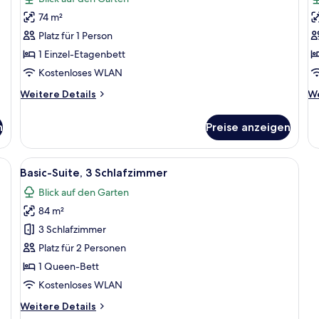
für
f
74 m²
Gemeinsamer
B
Basic-
Su
Platz für 1 Person
Schlafsaal,
1
1 Einzel-Etagenbett
Nur
Q
Kostenloses WLAN
Männer
B
Weitere
We
Weitere Details
We
anzeigen
a
Details
De
für
fü
n
Preise anzeigen
Gemeinsamer
Ba
Basic-
Su
Schlafsaal,
1
nloses WLAN
Alle
Basic-Suite, 3 Schlafzimmer | Schallis
3
Nur
Q
Basic-Suite, 3 Schlafzimmer
Fotos
Männer
Be
Blick auf den Garten
für
84 m²
Basic-
Suite,
3 Schlafzimmer
3 Schlafzimmer
Platz für 2 Personen
anzeigen
1 Queen-Bett
Kostenloses WLAN
Weitere
Weitere Details
Details