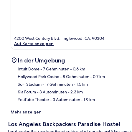
4200 West Century Blvd., Inglewood, CA, 90304
Auf Karte anzeigen
In der Umgebung
Intuit Dome
- 7 Gehminuten
- 0.6 km
Hollywood Park Casino
- 8 Gehminuten
- 0.7 km
Kar
SoFi Stadium
- 17 Gehminuten
- 1.5 km
Kia Forum
- 3 Autominuten
- 2.3 km
YouTube Theater
- 3 Autominuten
- 1.9 km
Mehr anzeigen
Los Angeles Backpackers Paradise Hostel
Los Angeles Backpackers Paradise Hostel ist gerade mal 5 km vom F