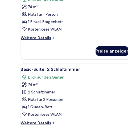
für
74 m²
Gemeinsamer
Basic-
Platz für 1 Person
Schlafsaal,
1 Einzel-Etagenbett
Nur
Kostenloses WLAN
Frauen
Weitere
Weitere Details
anzeigen
Details
für
Preise anzeige
Gemeinsamer
Basic-
Schlafsaal,
Alle
Schallisolierte Zimmer, koste
3
Nur
Basic-Suite, 2 Schlafzimmer
Fotos
Frauen
Blick auf den Garten
für
74 m²
Basic-
Suite,
2 Schlafzimmer
2 Schlafzimmer
Platz für 2 Personen
anzeigen
1 Queen-Bett
Kostenloses WLAN
Weitere
Weitere Details
Details