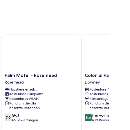
 Anaheim
Palm Motel - Rosemead
Colonial Palace Inn
Palm
Colonial
Palm Motel - Rosemead
Colonial Palace Inn
Motel
Palace
Rosemead
Downey
-
Inn
Haustiere erlaubt
Kostenlose Parkplätze
Rosemead
Downey
Kostenlose Parkplätze
Kostenloses WLAN
Rosemead
Kostenloses WLAN
Klimaanlage
Rund um die Uhr
Rund um die Uhr
besetzte Rezeption
besetzte Rezeption
7.0
8.6
Gut
Hervorragend
7,0
8,6
von
von
46 Bewertungen
480 Bewertungen
10,
10,