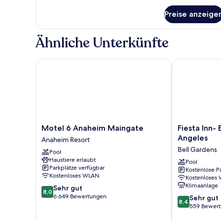
für
Preise anzeige
Basic-
Suite,
2 Schlafzimmer
Ähnliche Unterkünfte
Motel 6 Anaheim Maingate
Fiesta Inn- B
Motel
Fiesta
Motel 6 Anaheim Maingate
Fiesta Inn-
6
Inn-
Angeles
Anaheim Resort
Anaheim
Bell
Bell Gardens
Pool
Maingate
Gardens/
Haustiere erlaubt
Anaheim
Los
Pool
Parkplätze verfügbar
Kostenlose P
Resort
Angeles
Kostenloses WLAN
Kostenloses
Bell
Klimaanlage
8.0
Sehr gut
Gardens
8,0
von
6.649 Bewertungen
8.4
Sehr gut
8,4
10,
von
559 Bewer
Sehr
10,