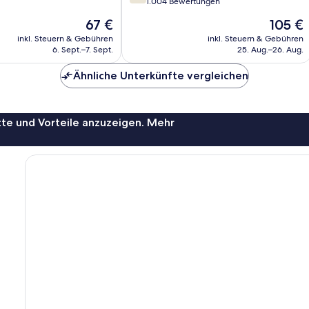
von
1.004 Bewertungen
10,
Der
Der
67 €
105 €
Gut,
Preis
Preis
1.004
inkl. Steuern & Gebühren
inkl. Steuern & Gebühren
beträgt
beträgt
6. Sept.–7. Sept.
25. Aug.–26. Aug.
Bewertungen
67 €
105 €
Ähnliche Unterkünfte vergleichen
te und Vorteile anzuzeigen. Mehr