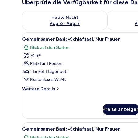
Überprüfe die Verfügbarkeit für diese D
Überprüfe die Verfügbarkeit für heute Nacht, Aug. 6
Überprüfe die
Heute Nacht
Aug. 6 - Aug. 7
A
Alle
Schallisolierte Zimmer, koste
7
Gemeinsamer Basic-Schlafsaal, Nur Frauen
Fotos
Blick auf den Garten
für
74 m²
Gemeinsamer
Basic-
Platz für 1 Person
Schlafsaal,
1 Einzel-Etagenbett
Nur
Kostenloses WLAN
Frauen
Weitere
Weitere Details
anzeigen
Details
für
Gemeinsamer
Preise anzeige
Basic-
Schlafsaal,
Nur
Alle
Schallisolierte Zimmer, koste
Frauen
6
Gemeinsamer Basic-Schlafsaal, Nur Frauen
Fotos
Blick auf den Garten