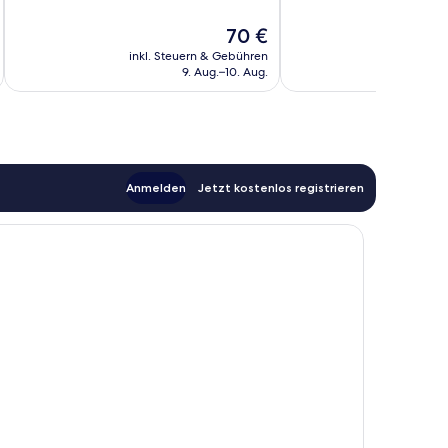
Gut,
Hervorragend,
46
480
Der
70 €
Bewertungen
Bewertungen
Preis
inkl. Steuern & Gebühren
inkl. S
beträgt
9. Aug.–10. Aug.
70 €
Anmelden
Jetzt kostenlos registrieren