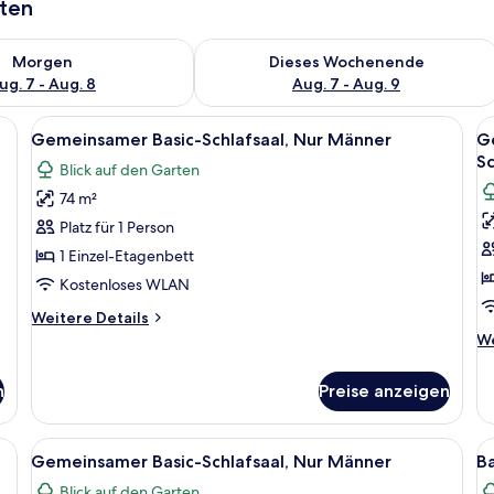
aten
 - Aug. 7.
 Verfügbarkeit für morgen, Aug. 7 - Aug. 8.
Überprüfe die Verfügbarkeit für dies
Morgen
Dieses Wochenende
ug. 7 - Aug. 8
Aug. 7 - Aug. 9
nloses WLAN
Alle
Schallisolierte Zimmer, kostenloses W
Al
7
Gemeinsamer Basic-Schlafsaal, Nur Männer
G
Fotos
F
Sc
Blick auf den Garten
für
f
74 m²
Gemeinsamer
G
Basic-
B
Platz für 1 Person
Schlafsaal,
Sc
1 Einzel-Etagenbett
Nur
G
Kostenloses WLAN
Männer
S
Weitere
Weitere Details
anzeigen
a
Details
We
We
für
De
Gemeinsamer
fü
n
Preise anzeigen
Basic-
G
Schlafsaal,
Ba
Nur
Sc
nloses WLAN
Alle
Schallisolierte Zimmer, kostenloses W
Al
Männer
7
Ge
Gemeinsamer Basic-Schlafsaal, Nur Männer
Ba
Fotos
F
Sc
Blick auf den Garten