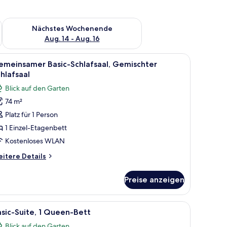
es Wochenende, Aug. 7 - Aug. 9.
Überprüfe die Verfügbarkeit für nächstes Wochenende, Aug. 1
Nächstes Wochenende
Aug. 14 - Aug. 16
LAN
le
Schallisolierte Zimmer, kostenloses WLAN
6
emeinsamer Basic-Schlafsaal, Gemischter
otos
hlafsaal
ür
Blick auf den Garten
emeinsamer
74 m²
asic-
Platz für 1 Person
hlafsaal,
emischter
1 Einzel-Etagenbett
chlafsaal
Kostenloses WLAN
nzeigen
itere
itere Details
tails
r
Preise anzeigen
emeinsamer
sic-
hlafsaal,
LAN
le
Schallisolierte Zimmer, kostenloses WLAN
3
mischter
sic-Suite, 1 Queen-Bett
otos
hlafsaal
Blick auf den Garten