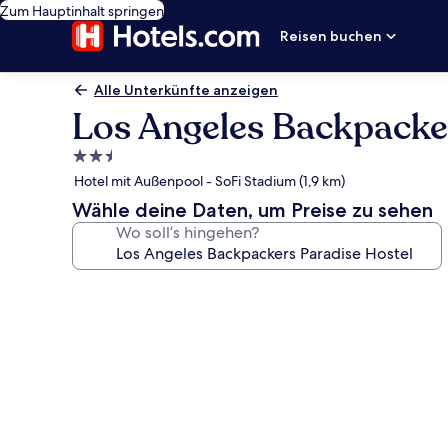
Zum Hauptinhalt springen
Reisen buchen
Alle Unterkünfte anzeigen
Los Angeles Backpacke
2.5-
Sterne-
Hotel mit Außenpool - SoFi Stadium (1,9 km)
Unterkunft
Wähle deine Daten, um Preise zu sehen
Wo soll’s hingehen?
Fotogalerie
von
Los
Angeles
Backpackers
Paradise