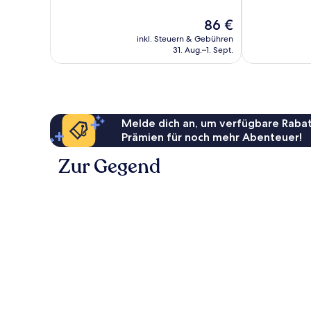
gut,
Sehr
6.649
gut,
Der
86 €
Bewertungen
559
Preis
inkl. Steuern & Gebühren
Bewertungen
beträgt
31. Aug.–1. Sept.
86 €
Melde dich an, um verfügbare Rabat
Prämien für noch mehr Abenteuer!
Zur Gegend