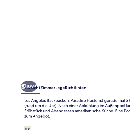
Hostel
109+
Übersicht
Zimmer
Lage
Richtlinien
Los Angeles Backpackers Paradise Hostel ist gerade mal 5
(rund um die Uhr). Nach einer Abkühlung im Außenpool kan
Frühstück und Abendessen amerikanische Küche. Eine Pool
zum Angebot.
Bewertungen
5,0