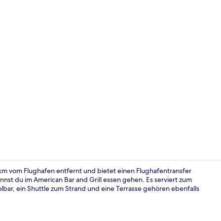
Außenberei
 km vom Flughafen entfernt und bietet einen Flughafentransfer
nst du im American Bar and Grill essen gehen. Es serviert zum
bar, ein Shuttle zum Strand und eine Terrasse gehören ebenfalls
Blick von de