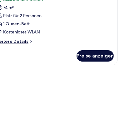
ür
74 m²
asic-
ite,
Platz für 2 Personen
1 Queen-Bett
ueen-
Kostenloses WLAN
ett
itere
itere Details
nzeigen
tails
r
Preise anzeigen
sic-
ite,
olierte Zimmer, kostenloses WLAN
ueen-
tt