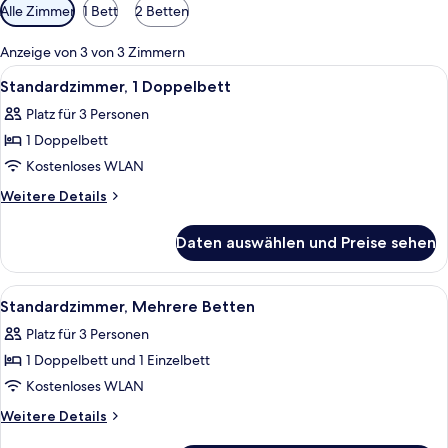
Verfügbare
Alle Zimmer
1 Bett
2 Betten
Filter
für
Anzeige von 3 von 3 Zimmern
Zimmer
Alle
Ein ordentlich bezogenes Bett mit wei
20
Standardzimmer, 1 Doppelbett
Fotos
Platz für 3 Personen
für
1 Doppelbett
Standardzimmer,
1
Kostenloses WLAN
Doppelbett
Weitere
Weitere Details
anzeigen
Details
für
Daten auswählen und Preise sehen
Standardzimmer,
1
Doppelbett
Alle
Ein Hotelzimmer mit einem großen Bet
17
Standardzimmer, Mehrere Betten
Fotos
Platz für 3 Personen
für
1 Doppelbett und 1 Einzelbett
Standardzimmer,
Mehrere
Kostenloses WLAN
Betten
Weitere
Weitere Details
anzeigen
Details