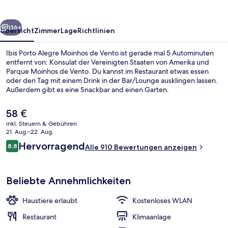
de
Vento
rück
Weiter
136+
Übersicht
Zimmer
Lage
Richtlinien
Ibis Porto Alegre Moinhos de Vento ist gerade mal 5 Autominuten
entfernt von: Konsulat der Vereinigten Staaten von Amerika und
Parque Moinhos de Vento. Du kannst im Restaurant etwas essen
oder den Tag mit einem Drink in der Bar/Lounge ausklingen lassen.
Außerdem gibt es eine Snackbar and einen Garten.
Der
58 €
aktuelle
inkl. Steuern & Gebühren
Preis
21. Aug.–22. Aug.
Frühstücksbuffet am Wochenende g
beträgt
Bewertungen
Hervorragend
8,8
Alle 910 Bewertungen anzeigen
58 €.
8,8 von 10.
Beliebte Annehmlichkeiten
Haustiere erlaubt
Kostenloses WLAN
Restaurant
Klimaanlage