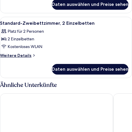
für
Daten auswählen und Preise sehen
Standardzimmer,
Mehrere
Betten
Alle
Ein Hotelzimmer mit zwei Betten, ein
23
Standard-Zweibettzimmer, 2 Einzelbetten
Fotos
Platz für 2 Personen
für
2 Einzelbetten
Standard-
Zweibettzimmer,
Kostenloses WLAN
2 Einzelbetten
Weitere
Weitere Details
anzeigen
Details
für
Daten auswählen und Preise sehen
Standard-
Zweibettzimmer,
2 Einzelbetten
Ähnliche Unterkünfte
Ibis Styles Porto Alegre Moinhos de Vento
Hotel Mo