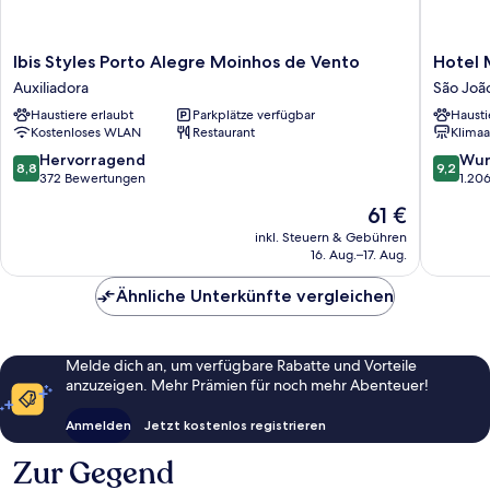
Ibis
Hotel
Ibis Styles Porto Alegre Moinhos de Vento
Hotel 
Styles
Moov
Auxiliadora
São Joã
Porto
Porto
Haustiere erlaubt
Parkplätze verfügbar
Hausti
Alegre
Alegre
Kostenloses WLAN
Restaurant
Klimaa
Moinhos
São
de
João
8.8
9.2
Hervorragend
Wun
8,8
9,2
Vento
von
von
372 Bewertungen
1.20
Auxiliadora
10,
10,
Der
61 €
Hervorragend,
Wunder
Preis
372
1.206
inkl. Steuern & Gebühren
beträgt
16. Aug.–17. Aug.
Bewertungen
Bewert
61 €
Ähnliche Unterkünfte vergleichen
Melde dich an, um verfügbare Rabatte und Vorteile
anzuzeigen. Mehr Prämien für noch mehr Abenteuer!
Anmelden
Jetzt kostenlos registrieren
Zur Gegend