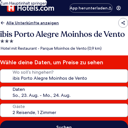
Zum Hauptinhalt springen
App herunterladen
Alle Unterkünfte anzeigen
ibis Porto Alegre Moinhos de Vento
3.0-
Sterne-
Hotel mit Restaurant - Parque Moinhos de Vento (0,9 km)
Unterkunft
Wähle deine Daten, um Preise zu sehen
Wo soll’s hingehen?
Daten
Gäste
Suchen