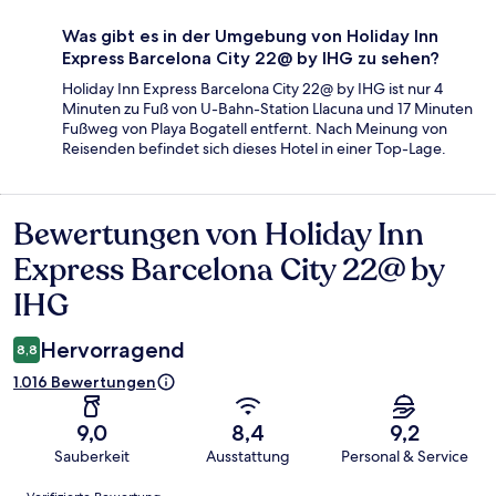
Was gibt es in der Umgebung von Holiday Inn
Express Barcelona City 22@ by IHG zu sehen?
Holiday Inn Express Barcelona City 22@ by IHG ist nur 4
Minuten zu Fuß von U-Bahn-Station Llacuna und 17 Minuten
Fußweg von Playa Bogatell entfernt. Nach Meinung von
Reisenden befindet sich dieses Hotel in einer Top-Lage.
Bewertungen von Holiday Inn
Bewertungen
Express Barcelona City 22@ by
IHG
Hervorragend
8,8
1.016 Bewertungen
9,0
8,4
9,2
Sauberkeit
Ausstattung
Personal & Service
Bewertungen