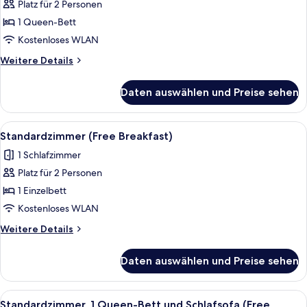
Platz für 2 Personen
1
1 Queen-Bett
Queen-
Bett,
Kostenloses WLAN
barrierefrei
Weitere
Weitere Details
(Free
Details
für
Breakfast)
Daten auswählen und Preise sehen
Standardzimmer,
anzeigen
1
Queen-
Alle
Ein Hotelzimmer mit zwei Betten, ein
13
Bett,
Standardzimmer (Free Breakfast)
Fotos
barrierefrei
1 Schlafzimmer
(Free
für
Breakfast)
Platz für 2 Personen
Standardzimmer
(Free
1 Einzelbett
Breakfast)
Kostenloses WLAN
anzeigen
Weitere
Weitere Details
Details
für
Daten auswählen und Preise sehen
Standardzimmer
(Free
Breakfast)
Alle
Ein Bett mit einer rot-weiß gestreifte
16
Standardzimmer, 1 Queen-Bett und Schlafsofa (Free