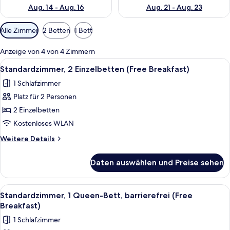
Aug. 14 - Aug. 16
Aug. 21 - Aug. 23
Verfügbare
Alle Zimmer
2 Betten
1 Bett
Filter
für
Anzeige von 4 von 4 Zimmern
Zimmer
Alle
Ein Hotelzimmer mit zwei Betten, ein
13
Standardzimmer, 2 Einzelbetten (Free Breakfast)
Fotos
1 Schlafzimmer
für
Platz für 2 Personen
Standardzimmer,
2 Einzelbetten
2 Einzelbetten
(Free
Kostenloses WLAN
Breakfast)
Weitere
Weitere Details
anzeigen
Details
für
Daten auswählen und Preise sehen
Standardzimmer,
2 Einzelbetten
(Free
Alle
Ein Hotelzimmer mit einem großen Bet
7
Breakfast)
Standardzimmer, 1 Queen-Bett, barrierefrei (Free
Fotos
Breakfast)
für
1 Schlafzimmer
Standardzimmer,