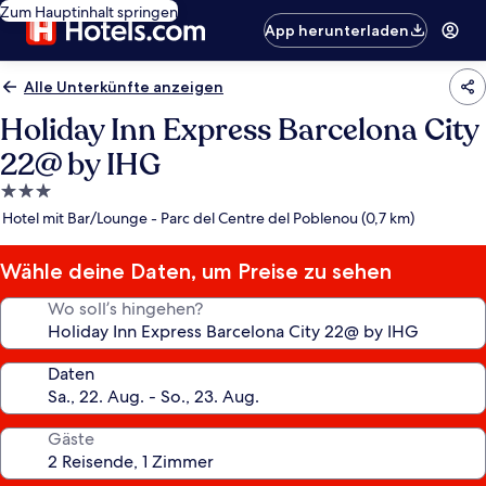
Zum Hauptinhalt springen
App herunterladen
Alle Unterkünfte anzeigen
Holiday Inn Express Barcelona City
22@ by IHG
3.0-
Sterne-
Hotel mit Bar/Lounge - Parc del Centre del Poblenou (0,7 km)
Unterkunft
Wähle deine Daten, um Preise zu sehen
Wo soll’s hingehen?
Daten
Gäste