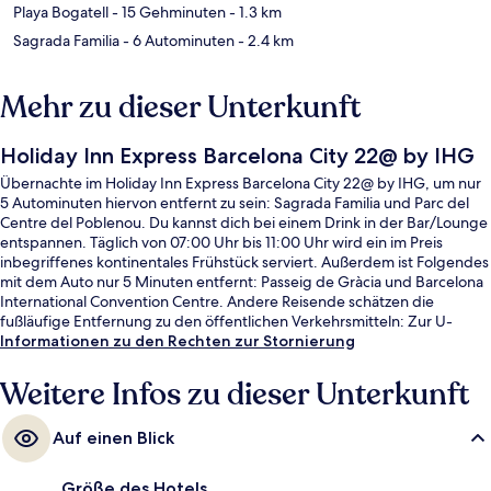
Playa Bogatell
- 15 Gehminuten
- 1.3 km
Sagrada Familia
- 6 Autominuten
- 2.4 km
Mehr zu dieser Unterkunft
Holiday Inn Express Barcelona City 22@ by IHG
Übernachte im Holiday Inn Express Barcelona City 22@ by IHG, um nur
5 Autominuten hiervon entfernt zu sein: Sagrada Familia und Parc del
Centre del Poblenou. Du kannst dich bei einem Drink in der Bar/Lounge
entspannen. Täglich von 07:00 Uhr bis 11:00 Uhr wird ein im Preis
inbegriffenes kontinentales Frühstück serviert. Außerdem ist Folgendes
mit dem Auto nur 5 Minuten entfernt: Passeig de Gràcia und Barcelona
International Convention Centre. Andere Reisende schätzen die
fußläufige Entfernung zu den öffentlichen Verkehrsmitteln: Zur U-
Bahn-Station Llacuna sind es 4 und zur U-Bahn-Station Poblenou sind es
Informationen zu den Rechten zur Stornierung
7 Gehminuten.
Weitere Infos zu dieser Unterkunft
Auf einen Blick
Größe des Hotels