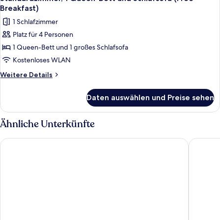
Fotos
Breakfast)
für
1 Schlafzimmer
Standardzimmer,
Platz für 4 Personen
1 Queen-
1 Queen-Bett und 1 großes Schlafsofa
Bett
und
Kostenloses WLAN
Schlafsofa
Weitere
Weitere Details
(Free
Details
für
Breakfast)
Daten auswählen und Preise sehen
Standardzimmer,
anzeigen
1 Queen-
Bett
Ähnliche Unterkünfte
und
Schlafsofa
Novotel Barcelona City
Hotel Vin
(Free
Breakfast)