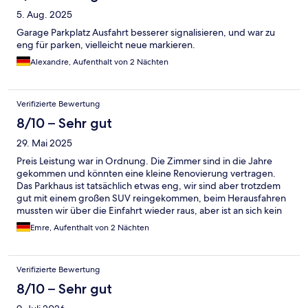
5. Aug. 2025
Garage Parkplatz Ausfahrt besserer signalisieren, und war zu
eng für parken, vielleicht neue markieren.
Alexandre, Aufenthalt von 2 Nächten
Verifizierte Bewertung
8/10 – Sehr gut
29. Mai 2025
Preis Leistung war in Ordnung. Die Zimmer sind in die Jahre
gekommen und könnten eine kleine Renovierung vertragen.
Das Parkhaus ist tatsächlich etwas eng, wir sind aber trotzdem
gut mit einem großen SUV reingekommen, beim Herausfahren
mussten wir über die Einfahrt wieder raus, aber ist an sich kein
Problem. Die Lage ist gut, man kann zu Fuß zum Strand, in die
Emre, Aufenthalt von 2 Nächten
Stadt ist es mjt der Metro ebenfalls ein Katzensprung. In der
Umgebung ist es ruhig und sehr schön, viele Bars und
Restaurants, kleine Spielplätze usw.
Verifizierte Bewertung
8/10 – Sehr gut