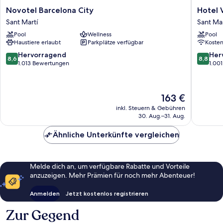
Novotel
Hotel
Novotel Barcelona City
Hotel V
Barcelona
Vincci
Sant Martí
Sant Mar
City
Bit
Pool
Wellness
Pool
Sant
Sant
Haustiere erlaubt
Parkplätze verfügbar
Koste
Martí
Martí
8.6
8.8
Hervorragend
Her
8,6
8,8
von
von
1.013 Bewertungen
1.00
10,
10,
Hervorragend,
Hervorr
1.013
1.001
Der
163 €
Bewertungen
Bewert
Preis
inkl. Steuern & Gebühren
beträgt
30. Aug.–31. Aug.
163 €
Ähnliche Unterkünfte vergleichen
Melde dich an, um verfügbare Rabatte und Vorteile
anzuzeigen. Mehr Prämien für noch mehr Abenteuer!
Anmelden
Jetzt kostenlos registrieren
Zur Gegend