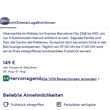
Barcelona
City
22@
rück
Weiter
by
87+
Übersicht
Zimmer
Lage
Richtlinien
IHG
Übernachte im Holiday Inn Express Barcelona City 22@ by IHG, um
nur 5 Autominuten hiervon entfernt zu sein: Sagrada Familia und
Parc del Centre del Poblenou. Du kannst dich bei einem Drink in der
Bar/Lounge entspannen. Täglich von 07:00 Uhr bis 11:00 Uhr wird
ein im Preis inbegriffenes kontinentales Frühstück serviert.
Außerdem ist Folgendes mit dem Auto nur 5 Minuten entfernt:
Passeig de Gràcia und Barcelona International Convention Centre.
Der
149 €
Andere Reisende schätzen die fußläufige Entfernung zu den
aktuelle
inkl. Steuern & Gebühren
öffentlichen Verkehrsmitteln: Zur U-Bahn-Station Llacuna sind es 4
Preis
30. Aug.–31. Aug.
und zur U-Bahn-Station Poblenou sind es 7 Gehminuten.
Außenbereich
beträgt
Bewertungen
Hervorragend
8,8
Alle 1.016 Bewertungen anzeigen
149 €.
8,8 von 10.
Beliebte Annehmlichkeiten
Frühstück inbegriffen
Parkplätze verfügbar