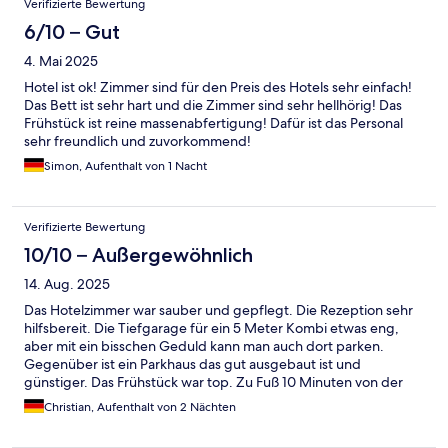
Verifizierte Bewertung
6/10 – Gut
4. Mai 2025
Hotel ist ok! Zimmer sind für den Preis des Hotels sehr einfach!
Das Bett ist sehr hart und die Zimmer sind sehr hellhörig! Das
Frühstück ist reine massenabfertigung! Dafür ist das Personal
sehr freundlich und zuvorkommend!
Simon, Aufenthalt von 1 Nacht
Verifizierte Bewertung
10/10 – Außergewöhnlich
14. Aug. 2025
Das Hotelzimmer war sauber und gepflegt. Die Rezeption sehr
hilfsbereit. Die Tiefgarage für ein 5 Meter Kombi etwas eng,
aber mit ein bisschen Geduld kann man auch dort parken.
Gegenüber ist ein Parkhaus das gut ausgebaut ist und
günstiger. Das Frühstück war top. Zu Fuß 10 Minuten von der
nächsten Hop On Bushaltestelle entfernt. Alles in allem ein sehr
Christian, Aufenthalt von 2 Nächten
gutes Hotel.