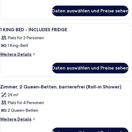
Details
anzeigen
Bed
für
Daten auswählen und Preise sehen
Double
Room
Alle
Ein Hotelzimmer mit Bett, Schreibtisc
10
1 KING BED - INCLUDES FRIDGE
Fotos
Platz für 2 Personen
für
1 King-Bett
1
KING
Weitere
Weitere Details
Details
BED
für
-
Daten auswählen und Preise sehen
1
INCLUDES
KING
FRIDGE
BED
Alle
Ein Hotelzimmer mit zwei Betten, eine
8
-
anzeigen
Zimmer, 2 Queen-Betten, barrierefrei (Roll-in Shower)
Fotos
INCLUDES
29 m²
FRIDGE
für
Platz für 4 Personen
Zimmer,
2 Queen-
2 Queen-Betten
Betten,
Weitere
Weitere Details
barrierefrei
Details
für
(Roll-