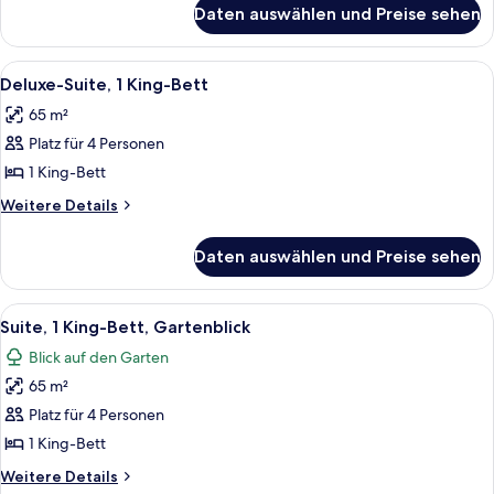
für
anzeigen
Daten auswählen und Preise sehen
Suite,
1 King-
Bett,
Alle
Ein Hotelzimmer mit einem großen Bet
7
Nichtraucher
Deluxe-Suite, 1 King-Bett
Fotos
65 m²
für
Platz für 4 Personen
Deluxe-
Suite,
1 King-Bett
1 King-
Weitere
Weitere Details
Bett
Details
für
anzeigen
Daten auswählen und Preise sehen
Deluxe-
Suite,
1 King-
Alle
Ein Hotelzimmer mit Sofa, Fernseher, 
9
Bett
Suite, 1 King-Bett, Gartenblick
Fotos
Blick auf den Garten
für
65 m²
Suite,
1 King-
Platz für 4 Personen
Bett,
1 King-Bett
Gartenblick
Weitere
Weitere Details
anzeigen