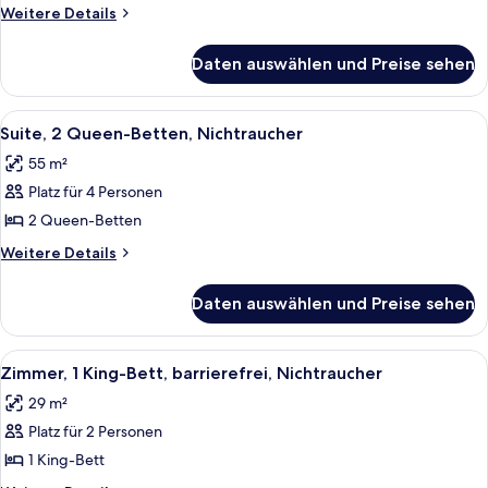
Betten
Weitere
Weitere Details
anzeigen
Details
für
Daten auswählen und Preise sehen
Suite,
2 Queen-
Betten
Alle
Ein Hotelzimmer mit einem Bett, einem
8
Suite, 2 Queen-Betten, Nichtraucher
Fotos
55 m²
für
Platz für 4 Personen
Suite,
2 Queen-
2 Queen-Betten
Betten,
Weitere
Weitere Details
Nichtraucher
Details
für
anzeigen
Daten auswählen und Preise sehen
Suite,
2 Queen-
Betten,
Alle
Ein Hotelzimmer mit einem großen Bett,
7
Nichtraucher
Zimmer, 1 King-Bett, barrierefrei, Nichtraucher
Fotos
29 m²
für
Platz für 2 Personen
Zimmer,
1 King-
1 King-Bett
Bett,