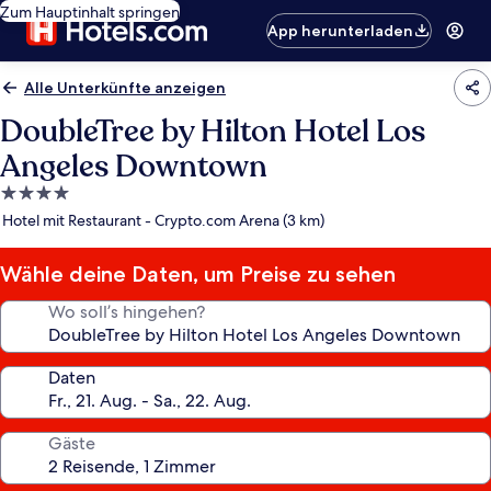
Zum Hauptinhalt springen
App herunterladen
Alle Unterkünfte anzeigen
DoubleTree by Hilton Hotel Los
Angeles Downtown
4.0-
Sterne-
Hotel mit Restaurant - Crypto.com Arena (3 km)
Unterkunft
Wähle deine Daten, um Preise zu sehen
Wo soll’s hingehen?
Daten
Gäste