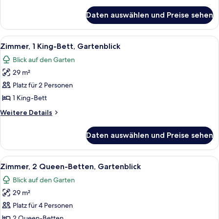
Details
für
Daten auswählen und Preise sehen
Suite,
1 King-
Bett,
Alle
Ein Hotelzimmer mit einem Bett, einem
5
Gartenblick
Zimmer, 1 King-Bett, Gartenblick
Fotos
Blick auf den Garten
für
29 m²
Zimmer,
1 King-
Platz für 2 Personen
Bett,
1 King-Bett
Gartenblick
Weitere
Weitere Details
anzeigen
Details
für
Daten auswählen und Preise sehen
Zimmer,
1 King-
Bett,
Alle
Ein Hotelzimmer mit zwei Betten, eine
5
Gartenblick
Zimmer, 2 Queen-Betten, Gartenblick
Fotos
Blick auf den Garten
für
29 m²
Zimmer,
2 Queen-
Platz für 4 Personen
Betten,
2 Queen-Betten