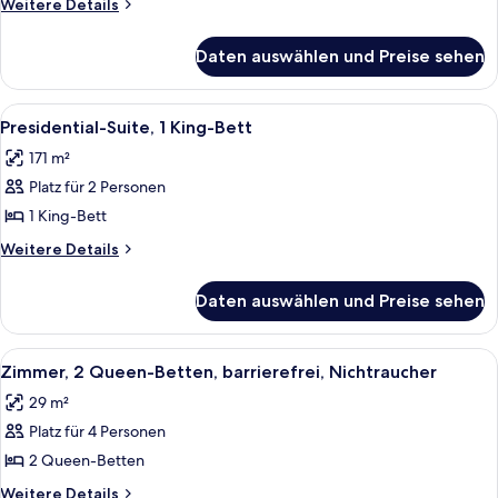
Weitere
Weitere Details
barrierefrei,
Details
für
Nichtraucher
Daten auswählen und Preise sehen
Zimmer,
anzeigen
1 King-
Bett,
Alle
Ein Hotelzimmer mit einem großen Bett
8
barrierefrei,
Presidential-Suite, 1 King-Bett
Fotos
Nichtraucher
171 m²
für
Platz für 2 Personen
Presidential-
Suite,
1 King-Bett
1 King-
Weitere
Weitere Details
Bett
Details
für
anzeigen
Daten auswählen und Preise sehen
Presidential-
Suite,
1 King-
Alle
Ein Hotelzimmer mit zwei Betten, eine
8
Bett
Zimmer, 2 Queen-Betten, barrierefrei, Nichtraucher
Fotos
29 m²
für
Platz für 4 Personen
Zimmer,
2 Queen-
2 Queen-Betten
Betten,
Weitere
Weitere Details