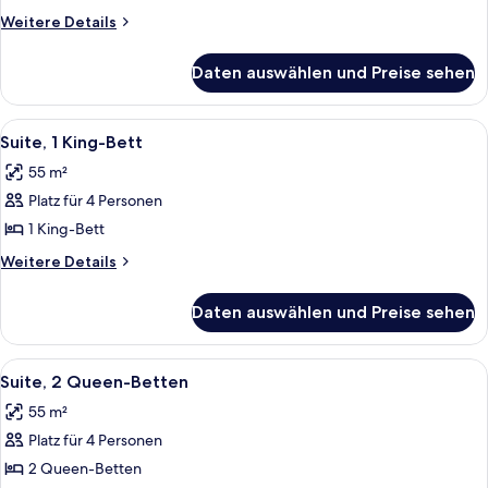
Bett,
Weitere
Weitere Details
barrierefrei,
Details
für
Nichtraucher
Daten auswählen und Preise sehen
Zimmer,
anzeigen
1 King-
Bett,
Alle
Ein modernes Hotelzimmer mit einem Ec
7
barrierefrei,
Suite, 1 King-Bett
Fotos
Nichtraucher
55 m²
für
Platz für 4 Personen
Suite,
1 King-
1 King-Bett
Bett
Weitere
Weitere Details
anzeigen
Details
für
Daten auswählen und Preise sehen
Suite,
1 King-
Bett
Alle
Ein Hotelzimmer mit zwei Betten, eine
8
Suite, 2 Queen-Betten
Fotos
55 m²
für
Platz für 4 Personen
Suite,
2 Queen-
2 Queen-Betten