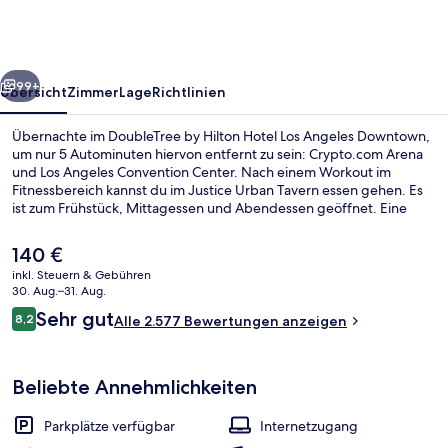
Hotel
Los
Angeles
rück
Weiter
Downtown
99+
Übersicht
Zimmer
Lage
Richtlinien
Übernachte im DoubleTree by Hilton Hotel Los Angeles Downtown,
um nur 5 Autominuten hiervon entfernt zu sein: Crypto.com Arena
und Los Angeles Convention Center. Nach einem Workout im
Fitnessbereich kannst du im Justice Urban Tavern essen gehen. Es
ist zum Frühstück, Mittagessen und Abendessen geöffnet. Eine
Bar/Lounge, eine Snackbar und ein Garten sind weitere Highlights.
Anderen Reisenden gefallen die bequemen Betten und das
Der
140 €
hilfsbereite Personal sehr gut. Die öffentlichen Verkehrsmittel sind
aktuelle
inkl. Steuern & Gebühren
nur einen kurzen Fußmarsch entfernt: Zur Station Historic Broadway
Preis
30. Aug.–31. Aug.
sind es 5 Minuten und zur Little Tokyo/Arts District Station 7
Springbrunnen
beträgt
Bewertungen
Minuten.
Sehr gut
8,2
Alle 2.577 Bewertungen anzeigen
140 €.
8,2 von 10.
Beliebte Annehmlichkeiten
Parkplätze verfügbar
Internetzugang