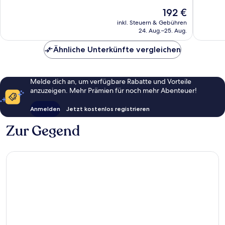
Downtown
Wunder
10,
Der
192 €
Los
1.415
Wunderbar,
Preis
Angeles
Bewert
3.110
inkl. Steuern & Gebühren
beträgt
24. Aug.–25. Aug.
Bewertungen
192 €
Ähnliche Unterkünfte vergleichen
Melde dich an, um verfügbare Rabatte und Vorteile
anzuzeigen. Mehr Prämien für noch mehr Abenteuer!
Anmelden
Jetzt kostenlos registrieren
Zur Gegend