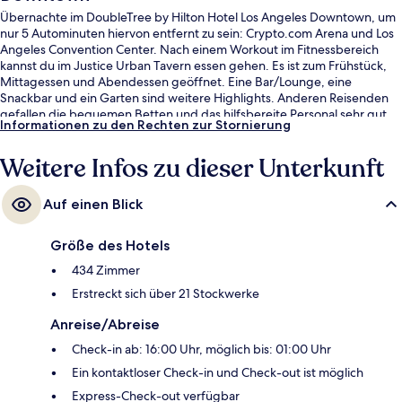
Übernachte im DoubleTree by Hilton Hotel Los Angeles Downtown, um
nur 5 Autominuten hiervon entfernt zu sein: Crypto.com Arena und Los
Angeles Convention Center. Nach einem Workout im Fitnessbereich
kannst du im Justice Urban Tavern essen gehen. Es ist zum Frühstück,
Mittagessen und Abendessen geöffnet. Eine Bar/Lounge, eine
Snackbar und ein Garten sind weitere Highlights. Anderen Reisenden
gefallen die bequemen Betten und das hilfsbereite Personal sehr gut.
Informationen zu den Rechten zur Stornierung
Die öffentlichen Verkehrsmittel sind nur einen kurzen Fußmarsch
entfernt: Zur Station Historic Broadway sind es 5 Minuten und zur Little
Weitere Infos zu dieser Unterkunft
Tokyo/Arts District Station 7 Minuten.
Auf einen Blick
Größe des Hotels
434 Zimmer
Erstreckt sich über 21 Stockwerke
Anreise/Abreise
Check-in ab: 16:00 Uhr, möglich bis: 01:00 Uhr
Ein kontaktloser Check-in und Check-out ist möglich
Express-Check-out verfügbar