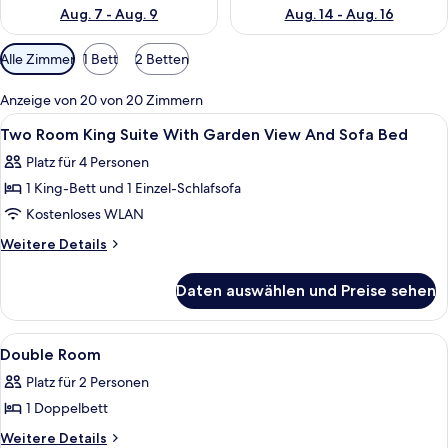
Aug. 7 - Aug. 9
Aug. 14 - Aug. 16
Verfügbare
Alle Zimmer
1 Bett
2 Betten
Filter
für
Anzeige von 20 von 20 Zimmern
Zimmer
Alle
Ein Hotelzimmer mit Sofa, Schreibtisc
4
Two Room King Suite With Garden View And Sofa Bed
Fotos
Platz für 4 Personen
für
1 King-Bett und 1 Einzel-Schlafsofa
Two
Room
Kostenloses WLAN
King
Weitere
Weitere Details
Suite
Details
für
With
Daten auswählen und Preise sehen
Two
Garden
Room
View
King
Alle
Hochwertige Bettwaren, Daunenbettd
5
And
Suite
Double Room
Fotos
With
Sofa
Platz für 2 Personen
Garden
für
Bed
View
1 Doppelbett
Double
anzeigen
And
Room
Weitere
Weitere Details
Sofa