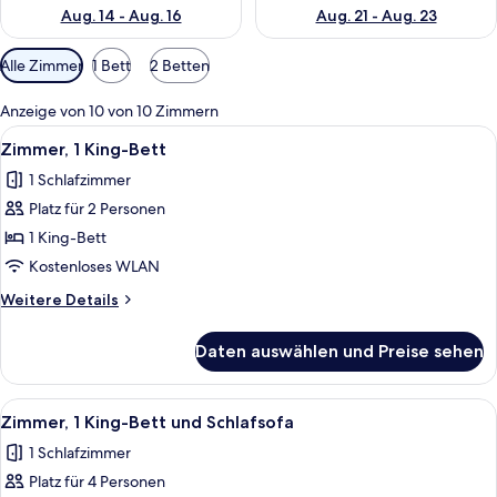
Aug. 14 - Aug. 16
Aug. 21 - Aug. 23
Verfügbare
Alle Zimmer
1 Bett
2 Betten
Filter
für
Anzeige von 10 von 10 Zimmern
Zimmer
Alle
Ein Hotelzimmer mit Bett, Schreibtisch
10
Zimmer, 1 King-Bett
Fotos
1 Schlafzimmer
für
Platz für 2 Personen
Zimmer,
1 King-
1 King-Bett
Bett
Kostenloses WLAN
anzeigen
Weitere
Weitere Details
Details
für
Daten auswählen und Preise sehen
Zimmer,
1 King-
Bett
Alle
Ein Hotelzimmer mit Bett, Schreibtisc
11
Zimmer, 1 King-Bett und Schlafsofa
Fotos
1 Schlafzimmer
für
Platz für 4 Personen
Zimmer,