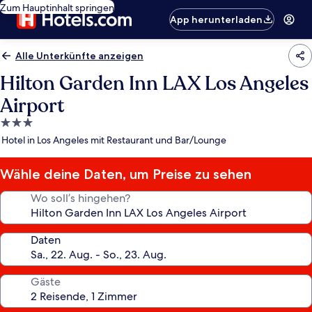
Zum Hauptinhalt springen
App herunterladen
Alle Unterkünfte anzeigen
Hilton Garden Inn LAX Los Angeles
Airport
3.0-
Sterne-
Hotel in Los Angeles mit Restaurant und Bar/Lounge
Unterkunft
Wähle deine Daten, um Preise zu sehen
Wo soll’s hingehen?
Daten
Gäste