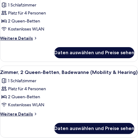
Fotos
1 Schlafzimmer
für
Platz für 4 Personen
Zimmer,
2 Queen-
2 Queen-Betten
Betten
Kostenloses WLAN
anzeigen
Weitere
Weitere Details
Details
für
Daten auswählen und Preise sehen
Zimmer,
2 Queen-
Betten
Alle
Ein Hotelzimmer mit zwei Betten, ei
9
Zimmer, 2 Queen-Betten, Badewanne (Mobility & Hearing)
Fotos
1 Schlafzimmer
für
Platz für 4 Personen
Zimmer,
2 Queen-
2 Queen-Betten
Betten,
Kostenloses WLAN
Badewanne
Weitere
Weitere Details
(Mobility
Details
&
für
Daten auswählen und Preise sehen
Zimmer,
Hearing)
2 Queen-