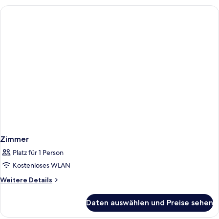
anzeigen
Betten,
Badewanne
(Mobility
&
Hearing)
Zimmer
Platz für 1 Person
Kostenloses WLAN
Weitere
Weitere Details
Details
für
Daten auswählen und Preise sehen
Zimmer