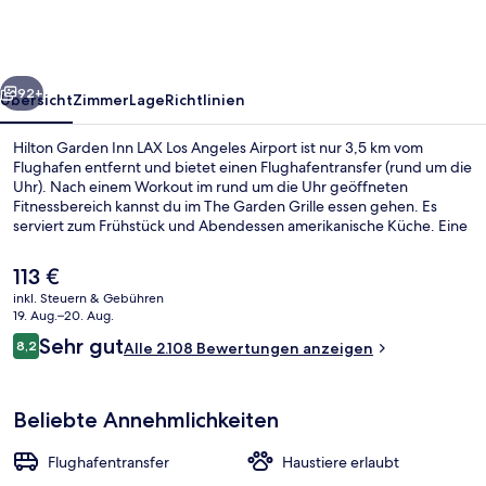
LAX
Los
Angeles
rück
Weiter
Airport
92+
Übersicht
Zimmer
Lage
Richtlinien
Hilton Garden Inn LAX Los Angeles Airport ist nur 3,5 km vom
Flughafen entfernt und bietet einen Flughafentransfer (rund um die
Uhr). Nach einem Workout im rund um die Uhr geöffneten
Fitnessbereich kannst du im The Garden Grille essen gehen. Es
serviert zum Frühstück und Abendessen amerikanische Küche. Eine
Dachterrasse und eine Bar/Lounge gehören ebenfalls zum
Angebot. Die bequemen Betten und die Nähe zum Flughafen
Der
113 €
erhalten gute Bewertungen von anderen Reisenden. Die
aktuelle
inkl. Steuern & Gebühren
öffentlichen Verkehrsmittel sind nur einen kurzen Fußmarsch
Preis
19. Aug.–20. Aug.
entfernt: Zur Aviation/Century Station sind es 9 Minuten und zur
Sportbereich
beträgt
Bewertungen
Metro-Transit-Center LAX 13 Minuten.
Sehr gut
8,2
Alle 2.108 Bewertungen anzeigen
113 €.
8,2 von 10.
Beliebte Annehmlichkeiten
Flughafentransfer
Haustiere erlaubt