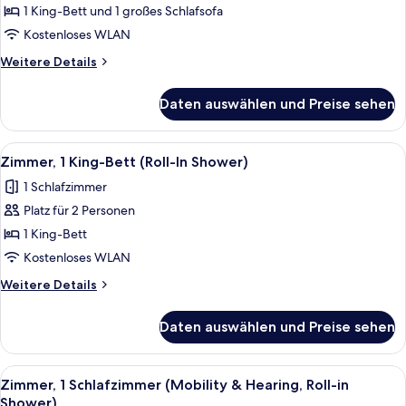
1 King-
1 King-Bett und 1 großes Schlafsofa
Bett
Kostenloses WLAN
und
Weitere
Weitere Details
Schlafsofa
Details
anzeigen
für
Daten auswählen und Preise sehen
Zimmer,
1 King-
Bett
Alle
Ein Hotelzimmer mit Bett, Schreibtisch
6
und
Zimmer, 1 King-Bett (Roll-In Shower)
Fotos
Schlafsofa
1 Schlafzimmer
für
Platz für 2 Personen
Zimmer,
1 King-
1 King-Bett
Bett
Kostenloses WLAN
(Roll-
Weitere
Weitere Details
In
Details
Shower)
für
Daten auswählen und Preise sehen
Zimmer,
anzeigen
1 King-
Bett
Alle
Ein Hotelzimmer mit Bett, Schreibtisch
6
(Roll-
Zimmer, 1 Schlafzimmer (Mobility & Hearing, Roll-in
Fotos
In
Shower)