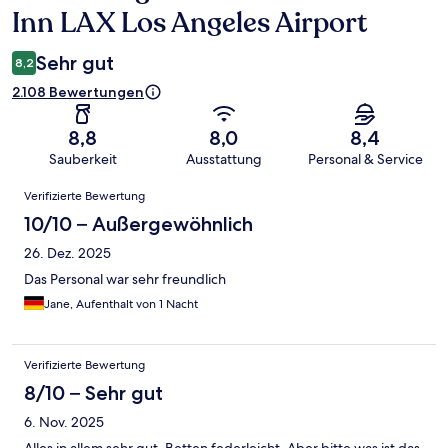
Inn LAX Los Angeles Airport
Sehr gut
8,2
2.108 Bewertungen
8,8
8,0
8,4
Sauberkeit
Ausstattung
Personal & Service
Bewertungen
Verifizierte Bewertung
10/10 – Außergewöhnlich
26. Dez. 2025
Das Personal war sehr freundlich
Jane, Aufenthalt von 1 Nacht
Verifizierte Bewertung
8/10 – Sehr gut
6. Nov. 2025