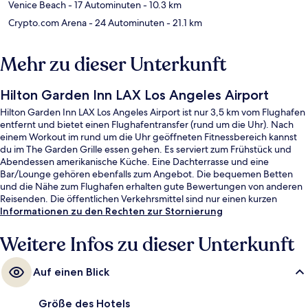
Venice Beach
- 17 Autominuten
- 10.3 km
Crypto.com Arena
- 24 Autominuten
- 21.1 km
Mehr zu dieser Unterkunft
Hilton Garden Inn LAX Los Angeles Airport
Hilton Garden Inn LAX Los Angeles Airport ist nur 3,5 km vom Flughafen
entfernt und bietet einen Flughafentransfer (rund um die Uhr). Nach
einem Workout im rund um die Uhr geöffneten Fitnessbereich kannst
du im The Garden Grille essen gehen. Es serviert zum Frühstück und
Abendessen amerikanische Küche. Eine Dachterrasse und eine
Bar/Lounge gehören ebenfalls zum Angebot. Die bequemen Betten
und die Nähe zum Flughafen erhalten gute Bewertungen von anderen
Reisenden. Die öffentlichen Verkehrsmittel sind nur einen kurzen
Fußmarsch entfernt: Zur Aviation/Century Station sind es 9 Minuten und
Informationen zu den Rechten zur Stornierung
zur Metro-Transit-Center LAX 13 Minuten.
Weitere Infos zu dieser Unterkunft
Auf einen Blick
Größe des Hotels