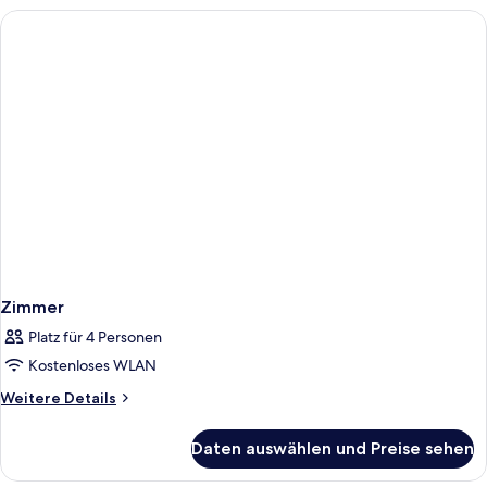
Zimmer
Platz für 4 Personen
Kostenloses WLAN
Weitere
Weitere Details
Details
für
Daten auswählen und Preise sehen
Zimmer