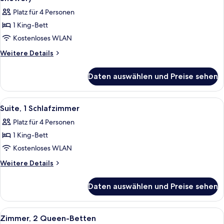
Shower)
für
Platz für 4 Personen
Zimmer,
1 King-Bett
1
Kostenloses WLAN
Schlafzimmer
(Mobility
Weitere
Weitere Details
Details
&
für
Hearing,
Daten auswählen und Preise sehen
Zimmer,
Roll-
1
in
Schlafzimmer
Alle
Ein Hotelzimmer mit einem großen Bett
13
(Mobility
Shower)
Suite, 1 Schlafzimmer
Fotos
&
anzeigen
Platz für 4 Personen
Hearing,
für
Roll-
1 King-Bett
Suite,
in
1
Kostenloses WLAN
Shower)
Schlafzimmer
Weitere
Weitere Details
anzeigen
Details
für
Daten auswählen und Preise sehen
Suite,
1
Schlafzimmer
Alle
Ein Hotelzimmer mit zwei Betten, eine
10
Zimmer, 2 Queen-Betten