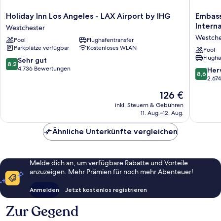
Holiday
Embass
Holiday Inn Los Angeles - LAX Airport by IHG
Embass
Inn
Suites
Intern
Westchester
Los
by
Westche
Pool
Flughafentransfer
Angeles
Hilton
Parkplätze verfügbar
Kostenloses WLAN
-
Los
Pool
Flugha
LAX
Angeles
8.2
Sehr gut
8,2
Airport
Internat
von
4.736 Bewertungen
8.6
Her
8,6
by
Airport
10,
von
2.67
IHG
North
Sehr
10,
Der
126 €
Westchester
Westche
gut,
Hervorr
Preis
4.736
2.674
inkl. Steuern & Gebühren
beträgt
Bewertungen
11. Aug.–12. Aug.
Bewert
126 €
Ähnliche Unterkünfte vergleichen
Melde dich an, um verfügbare Rabatte und Vorteile
anzuzeigen. Mehr Prämien für noch mehr Abenteuer!
Anmelden
Jetzt kostenlos registrieren
Zur Gegend