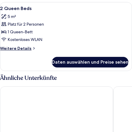
Alle
Hochwertige Bettwaren, Pillowtop-Bet
9
2 Queen Beds
Fotos
5 m²
für
Platz für 2 Personen
2
Queen
1 Queen-Bett
Beds
Kostenloses WLAN
anzeigen
Weitere
Weitere Details
Details
für
Daten auswählen und Preise sehen
2
Queen
Beds
Ähnliche Unterkünfte
Holiday Inn Los Angeles - LAX Airport by IHG
Embassy 