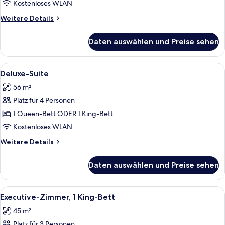
2 Queen-
Kostenloses WLAN
Betten
Weitere
Weitere Details
anzeigen
Details
für
Daten auswählen und Preise sehen
Executive-
Zimmer,
2 Queen-
Alle
Ein Hotelzimmer mit einem Bett, zwei
7
Betten
Deluxe-Suite
Fotos
56 m²
für
Platz für 4 Personen
Deluxe-
Suite
1 Queen-Bett ODER 1 King-Bett
anzeigen
Kostenloses WLAN
Weitere
Weitere Details
Details
für
Daten auswählen und Preise sehen
Deluxe-
Suite
Alle
Ein ordentlich eingerichtetes Schlafz
5
Executive-Zimmer, 1 King-Bett
Fotos
45 m²
für
Platz für 3 Personen