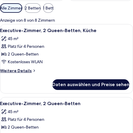
Verfügbare
Alle Zimmer
2 Betten
1 Bett
Filter
für
Anzeige von 8 von 8 Zimmern
Zimmer
Alle
Ein Hotelzimmer mit zwei Betten, eine
5
Executive-Zimmer, 2 Queen-Betten, Küche
Fotos
45 m²
für
Platz für 4 Personen
Executive-
Zimmer,
2 Queen-Betten
2 Queen-
Kostenloses WLAN
Betten,
Weitere
Weitere Details
Küche
Details
anzeigen
für
Daten auswählen und Preise sehen
Executive-
Zimmer,
2 Queen-
Alle
Ein Hotelzimmer mit einem großen Bet
6
Betten,
Executive-Zimmer, 2 Queen-Betten
Fotos
Küche
45 m²
für
Platz für 4 Personen
Executive-
Zimmer,
2 Queen-Betten