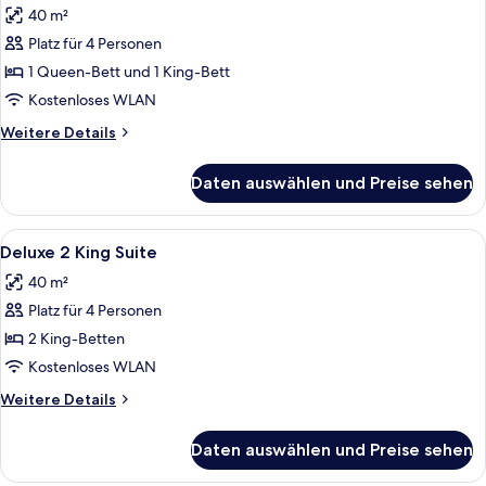
40 m²
für
Platz für 4 Personen
Deluxe
King-
1 Queen-Bett und 1 King-Bett
Queen
Kostenloses WLAN
Suite
Weitere
Weitere Details
anzeigen
Details
für
Daten auswählen und Preise sehen
Deluxe
King-
Queen
Alle
Ein Hotelzimmer mit Bett, Schreibtisc
3
Suite
Deluxe 2 King Suite
Fotos
40 m²
für
Platz für 4 Personen
Deluxe
2
2 King-Betten
King
Kostenloses WLAN
Suite
Weitere
Weitere Details
anzeigen
Details
für
Daten auswählen und Preise sehen
Deluxe
2