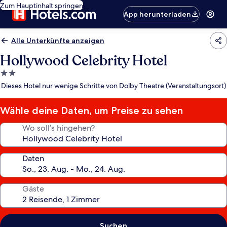
Zum Hauptinhalt springen
App herunterladen
Alle Unterkünfte anzeigen
Hollywood Celebrity Hotel
2.0-
Sterne-
Dieses Hotel nur wenige Schritte von Dolby Theatre (Veranstaltungsort)
Unterkunft
Wähle deine Daten, um Preise zu sehen
Wo soll’s hingehen?
Daten
Gäste
Suchen