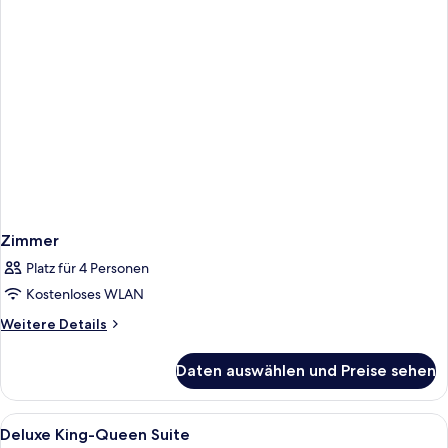
Zimmer
Platz für 4 Personen
Kostenloses WLAN
Weitere
Weitere Details
Details
für
Daten auswählen und Preise sehen
Zimmer
Alle
Verdunkelungsvorhänge, Bügeleisen/B
2
Deluxe King-Queen Suite
Fotos