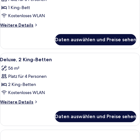
Executive-
Zimmer,
1 King-Bett
1 King-
Kostenloses WLAN
Bett
Weitere
Weitere Details
anzeigen
Details
für
Daten auswählen und Preise sehen
Executive-
Zimmer,
1 King-
Alle
Ein Hotelzimmer mit einem großen Bett
11
Bett
Deluxe, 2 King-Betten
Fotos
56 m²
für
Platz für 4 Personen
Deluxe,
2
2 King-Betten
King-
Kostenloses WLAN
Betten
Weitere
Weitere Details
anzeigen
Details
für
Daten auswählen und Preise sehen
Deluxe,
2
King-
Betten