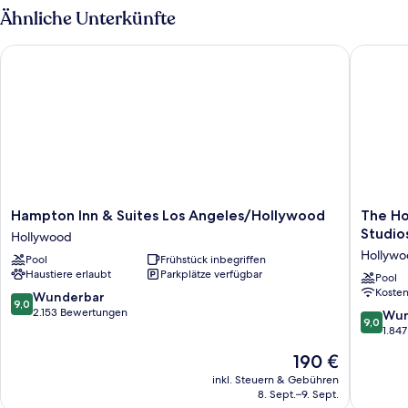
King
Ähnliche Unterkünfte
Suite
Hampton Inn & Suites Los Angeles/Hollywood
The Holl
Hampton
The
Hampton Inn & Suites Los Angeles/Hollywood
The Ho
Inn
Hollywo
Studio
Hollywood
&
Franklin
Hollyw
Pool
Frühstück inbegriffen
Suites
Hotel
Haustiere erlaubt
Parkplätze verfügbar
Los
near
Pool
Koste
Angeles/Hollywood
Universa
9.0
Wunderbar
9,0
Hollywood
Studios
von
2.153 Bewertungen
9.0
Wun
9,0
Hollywo
10,
von
1.84
Wunderbar,
10,
Der
190 €
2.153
Wunder
Preis
Bewertungen
1.847
inkl. Steuern & Gebühren
beträgt
8. Sept.–9. Sept.
Bewert
190 €