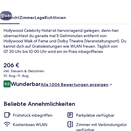
rück
Weiter
48+
Übersicht
Zimmer
Lage
Richtlinien
Hollywood Celebrity Hotel ist hervorragend gelegen, denn hier
übernachtest du gerade mal 5 Gehminuten entfernt von:
Hollywood Walk of Fame und Dolby Theatre (Veranstaltungsort). Du
kannst dich auf Gratisleistungen wie WLAN freuen. Täglich von
07:30 Uhr bis 10:00 Uhr wird ein im Preis inbegriffenes
kontinentales Frühstück serviert. Außerdem ist Folgendes zu Fuß
höchstens 10 Minuten entfernt: Hollywood Boulevard und TCL
Der
206 €
Chinese Theatre. Anderen Reisenden gefallen die bequemen
aktuelle
inkl. Steuern & Gebühren
Betten und das hilfsbereite Personal sehr gut. Die öffentlichen
Preis
10. Aug.–11. Aug.
Verkehrsmittel sind ganz in der Nähe: Zur U-Bahn (Station
Flur
beträgt
Bewertungen
Hollywood - Highland) sind es nur 6 Gehminuten.
Wunderbar
9,0
Alle 1.006 Bewertungen anzeigen
206 €.
9,0 von 10.
Beliebte Annehmlichkeiten
Frühstück inbegriffen
Parkplätze verfügbar
Kostenloses WLAN
Zimmer mit Verbindungstür
verfügbar