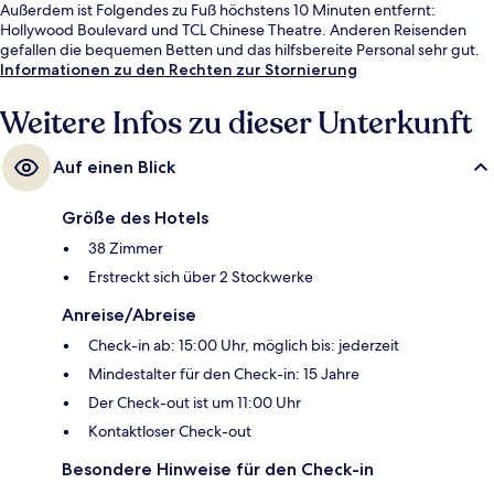
Außerdem ist Folgendes zu Fuß höchstens 10 Minuten entfernt:
Hollywood Boulevard und TCL Chinese Theatre. Anderen Reisenden
gefallen die bequemen Betten und das hilfsbereite Personal sehr gut.
Die öffentlichen Verkehrsmittel sind ganz in der Nähe: Zur U-Bahn
Informationen zu den Rechten zur Stornierung
(Station Hollywood - Highland) sind es nur 6 Gehminuten.
Weitere Infos zu dieser Unterkunft
Auf einen Blick
Größe des Hotels
38 Zimmer
Erstreckt sich über 2 Stockwerke
Anreise/Abreise
Check-in ab: 15:00 Uhr, möglich bis: jederzeit
Mindestalter für den Check-in: 15 Jahre
Der Check-out ist um 11:00 Uhr
Kontaktloser Check-out
Besondere Hinweise für den Check-in