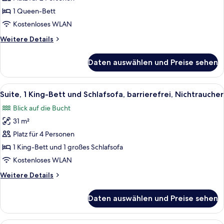
Zimmer,
1
1 Queen-Bett
Queen-
Kostenloses WLAN
Bett,
Weitere
Weitere Details
barrierefrei,
Details
Nichtraucher
für
Daten auswählen und Preise sehen
Zimmer,
anzeigen
1
Queen-
Alle
Ein Hotelzimmer mit Bett, Schreibtisch
7
Bett,
Suite, 1 King-Bett und Schlafsofa, barrierefrei, Nichtraucher
Fotos
barrierefrei,
Blick auf die Bucht
Nichtraucher
für
31 m²
Suite,
1 King-
Platz für 4 Personen
Bett
1 King-Bett und 1 großes Schlafsofa
und
Kostenloses WLAN
Schlafsofa,
Weitere
Weitere Details
barrierefrei,
Details
Nichtraucher
für
Daten auswählen und Preise sehen
Suite,
anzeigen
1 King-
Bett
Ein Hotelzimmer mit zwei Betten, ein