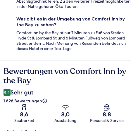
Abschlagtechnik feilen. Zu den weiteren Freizeitmöglichkeiten
in der Nähe gehören Öko-Touren.
Was gibt es in der Umgebung von Comfort Inn by
the Bay zu sehen?
Comfort Inn by the Bay ist nur 7 Minuten zu Fuß von Station
Hyde St & Lombard St und 6 Minuten Fußweg von Lombard
Street entfernt. Nach Meinung von Reisenden befindet sich
dieses Hotel in einer Top-Lage.
Bewertungen von Comfort Inn by
Bewertungen
the Bay
Sehr gut
8,4
1.626 Bewertungen
8,6
8,0
8,8
Sauberkeit
Ausstattung
Personal & Service
Bewertungen