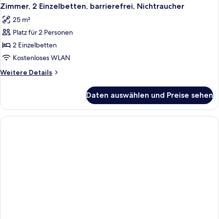
Alle
7
und
Zimmer, 2 Einzelbetten, barrierefrei, Nichtraucher
Fotos
Schlafsofa,
25 m²
barrierefrei,
für
Nichtraucher
Platz für 2 Personen
Zimmer,
2 Einzelbetten,
2 Einzelbetten
barrierefrei,
Kostenloses WLAN
Nichtraucher
Weitere
Weitere Details
anzeigen
Details
für
Daten auswählen und Preise sehen
Zimmer,
2 Einzelbetten,
barrierefrei,
Nichtraucher