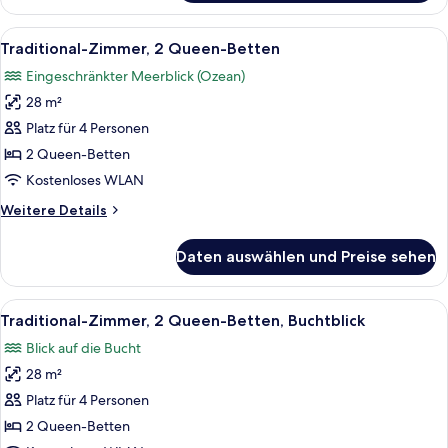
Zimmer,
2 Queen-
Alle
Ein Hotelzimmer mit zwei Betten, eine
15
Betten
Traditional-Zimmer, 2 Queen-Betten
Fotos
Eingeschränkter Meerblick (Ozean)
für
28 m²
Traditional-
Zimmer,
Platz für 4 Personen
2 Queen-
2 Queen-Betten
Betten
Kostenloses WLAN
anzeigen
Weitere
Weitere Details
Details
für
Daten auswählen und Preise sehen
Traditional-
Zimmer,
2 Queen-
Alle
Ein Hotelzimmer mit zwei Betten, eine
14
Betten
Traditional-Zimmer, 2 Queen-Betten, Buchtblick
Fotos
Blick auf die Bucht
für
28 m²
Traditional-
Zimmer,
Platz für 4 Personen
2 Queen-
2 Queen-Betten
Betten,