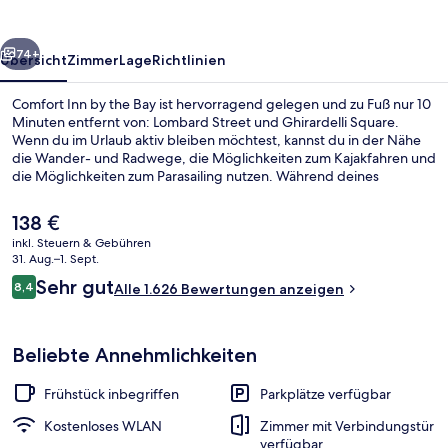
Bay
rück
Weiter
74+
Übersicht
Zimmer
Lage
Richtlinien
Comfort Inn by the Bay ist hervorragend gelegen und zu Fuß nur 10
Minuten entfernt von: Lombard Street und Ghirardelli Square.
Wenn du im Urlaub aktiv bleiben möchtest, kannst du in der Nähe
die Wander- und Radwege, die Möglichkeiten zum Kajakfahren und
die Möglichkeiten zum Parasailing nutzen. Während deines
Aufenthalts bekommst du gratis WLAN. Täglich von 06:30 Uhr bis
09:30 Uhr wird ein im Preis inbegriffenes Frühstücksbuffet serviert.
Der
138 €
Außerdem ist Folgendes mit dem Auto nur 5 Minuten entfernt: San
aktuelle
inkl. Steuern & Gebühren
Francisco Bay und Presidio of San Francisco. Andere Reisende
Preis
31. Aug.–1. Sept.
lieben das hilfsbereite Personal und das Frühstück. Die Unterkunft
Hochwertige Bettwaren, Daunenbettd
beträgt
Bewertungen
ist nur einen kurzen Fußmarsch von den öffentlichen
Sehr gut
8,4
Alle 1.626 Bewertungen anzeigen
138 €.
8,4 von 10.
Verkehrsmitteln entfernt: Zur U-Bahn läuft man 7 Minuten (Station
Hyde St & Lombard St) bzw. 8 Minuten (Station Hyde St &
Greenwich St).
Beliebte Annehmlichkeiten
Frühstück inbegriffen
Parkplätze verfügbar
Kostenloses WLAN
Zimmer mit Verbindungstür
verfügbar