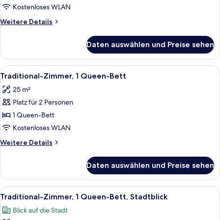
Bett,
Kostenloses WLAN
Buchtblick
Weitere
Weitere Details
anzeigen
Details
für
Daten auswählen und Preise sehen
Traditional-
Zimmer,
1 King-
Alle
Ein Hotelzimmer mit einem großen Bet
6
Bett,
Traditional-Zimmer, 1 Queen-Bett
Fotos
Buchtblick
25 m²
für
Platz für 2 Personen
Traditional-
Zimmer,
1 Queen-Bett
1
Kostenloses WLAN
Queen-
Weitere
Weitere Details
Bett
Details
anzeigen
für
Daten auswählen und Preise sehen
Traditional-
Zimmer,
1
Alle
Ein Hotelzimmer mit einem großen Bet
8
Queen-
Traditional-Zimmer, 1 Queen-Bett, Stadtblick
Fotos
Bett
Blick auf die Stadt
für