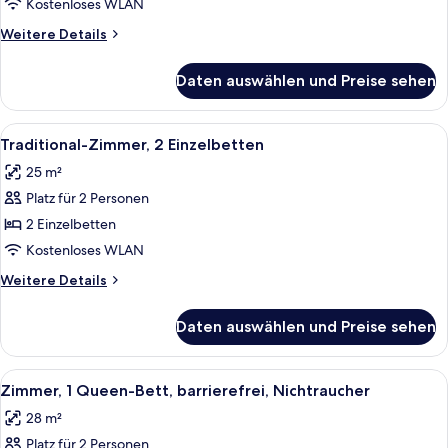
Kostenloses WLAN
Buchtblick
Weitere
Weitere Details
anzeigen
Details
für
Daten auswählen und Preise sehen
Traditional-
Zimmer,
2 Queen-
Alle
Ein Hotelzimmer mit zwei Betten, ein
10
Betten,
Traditional-Zimmer, 2 Einzelbetten
Fotos
Buchtblick
25 m²
für
Platz für 2 Personen
Traditional-
Zimmer,
2 Einzelbetten
2 Einzelbetten
Kostenloses WLAN
anzeigen
Weitere
Weitere Details
Details
für
Daten auswählen und Preise sehen
Traditional-
Zimmer,
2 Einzelbetten
Alle
Ein Hotelzimmer mit einem großen Bett
9
Zimmer, 1 Queen-Bett, barrierefrei, Nichtraucher
Fotos
28 m²
für
Platz für 2 Personen