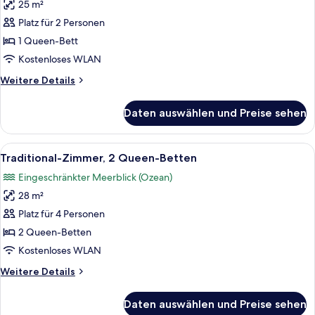
25 m²
Traditional-
Zimmer,
Platz für 2 Personen
1
1 Queen-Bett
Queen-
Kostenloses WLAN
Bett,
Weitere
Weitere Details
Stadtblick
Details
anzeigen
für
Daten auswählen und Preise sehen
Traditional-
Zimmer,
1
Alle
Ein Hotelzimmer mit zwei Betten, eine
11
Queen-
Traditional-Zimmer, 2 Queen-Betten
Fotos
Bett,
Eingeschränkter Meerblick (Ozean)
Stadtblick
für
28 m²
Traditional-
Zimmer,
Platz für 4 Personen
2 Queen-
2 Queen-Betten
Betten
Kostenloses WLAN
anzeigen
Weitere
Weitere Details
Details
für
Daten auswählen und Preise sehen
Traditional-