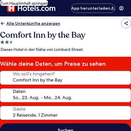
Zum Hauptinhalt springen
App herunterladen
Alle Unterkünfte anzeigen
Comfort Inn by the Bay
2.5-
Sterne-
Dieses Hotel in der Nähe von Lombard Street
Unterkunft
Wähle deine Daten, um Preise zu sehen
Wo soll’s hingehen?
Daten
Gäste
Suchen