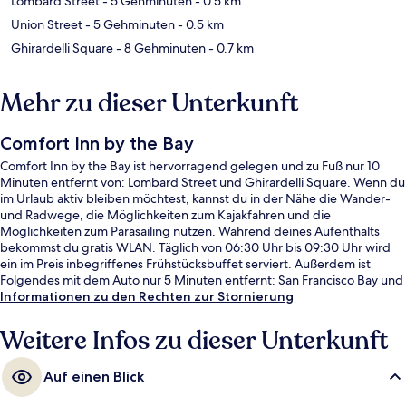
Lombard Street
- 5 Gehminuten
- 0.5 km
Union Street
- 5 Gehminuten
- 0.5 km
Ghirardelli Square
- 8 Gehminuten
- 0.7 km
Mehr zu dieser Unterkunft
Comfort Inn by the Bay
Comfort Inn by the Bay ist hervorragend gelegen und zu Fuß nur 10
Minuten entfernt von: Lombard Street und Ghirardelli Square. Wenn du
im Urlaub aktiv bleiben möchtest, kannst du in der Nähe die Wander-
und Radwege, die Möglichkeiten zum Kajakfahren und die
Möglichkeiten zum Parasailing nutzen. Während deines Aufenthalts
bekommst du gratis WLAN. Täglich von 06:30 Uhr bis 09:30 Uhr wird
ein im Preis inbegriffenes Frühstücksbuffet serviert. Außerdem ist
Folgendes mit dem Auto nur 5 Minuten entfernt: San Francisco Bay und
Presidio of San Francisco. Andere Reisende lieben das hilfsbereite
Informationen zu den Rechten zur Stornierung
Personal und das Frühstück. Die Unterkunft ist nur einen kurzen
Fußmarsch von den öffentlichen Verkehrsmitteln entfernt: Zur U-Bahn
Weitere Infos zu dieser Unterkunft
läuft man 7 Minuten (Station Hyde St & Lombard St) bzw. 8 Minuten
(Station Hyde St & Greenwich St).
Auf einen Blick