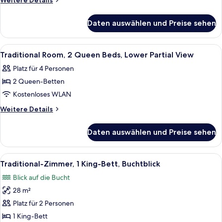
Weitere Details
Queen
Details
für
Beds,
Daten auswählen und Preise sehen
Traditional
Bay
Room,
View
2
Alle
Ein Hotelzimmer mit zwei Betten, eine
6
anzeigen
Queen
Traditional Room, 2 Queen Beds, Lower Partial View
Fotos
Beds,
Platz für 4 Personen
Bay
für
View
2 Queen-Betten
Traditional
Room,
Kostenloses WLAN
2
Weitere
Weitere Details
Queen
Details
für
Beds,
Daten auswählen und Preise sehen
Traditional
Lower
Room,
Partial
2
Alle
Ein Hotelzimmer mit einem großen Bett
14
View
Queen
Traditional-Zimmer, 1 King-Bett, Buchtblick
Fotos
Beds,
anzeigen
Blick auf die Bucht
Lower
für
Partial
28 m²
Traditional-
View
Zimmer,
Platz für 2 Personen
1 King-
1 King-Bett