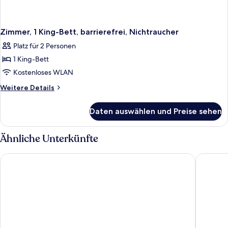
Zimmer, 1 King-Bett, barrierefrei, Nichtraucher
Platz für 2 Personen
1 King-Bett
Kostenloses WLAN
Weitere
Weitere Details
Details
für
Daten auswählen und Preise sehen
Zimmer,
1 King-
Bett,
Ähnliche Unterkünfte
barrierefrei,
Nichtraucher
Hotel Riu Plaza Fisherman's Wharf
Hotel Ca