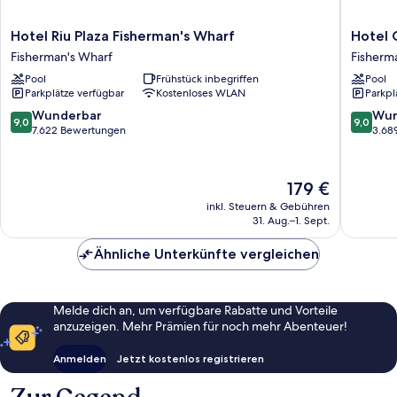
Hotel
Hotel
Hotel Riu Plaza Fisherman's Wharf
Hotel 
Riu
Caza
Fisherman's Wharf
Fisherm
Plaza
Fisherm
Pool
Frühstück inbegriffen
Pool
Fisherman's
´s
Parkplätze verfügbar
Kostenloses WLAN
Parkpl
Wharf
Wharf
Fisherman's
Fisherm
9.0
9.0
Wunderbar
Wun
9,0
9,0
Wharf
Wharf
von
von
7.622 Bewertungen
3.68
10,
10,
Wunderbar,
Wunder
7.622
3.689
Der
179 €
Bewertungen
Bewert
Preis
inkl. Steuern & Gebühren
beträgt
31. Aug.–1. Sept.
179 €
Ähnliche Unterkünfte vergleichen
Melde dich an, um verfügbare Rabatte und Vorteile
anzuzeigen. Mehr Prämien für noch mehr Abenteuer!
Anmelden
Jetzt kostenlos registrieren