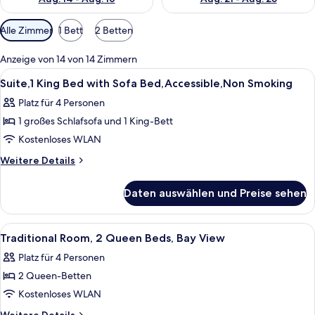
Verfügbare
Alle Zimmer
1 Bett
2 Betten
Filter
für
Anzeige von 14 von 14 Zimmern
Zimmer
Alle
Ein Hotelzimmer mit einem großen Bet
7
Suite,1 King Bed with Sofa Bed,Accessible,Non Smoking
Fotos
Platz für 4 Personen
für
1 großes Schlafsofa und 1 King-Bett
Suite,1
King
Kostenloses WLAN
Bed
Weitere
Weitere Details
with
Details
für
Sofa
Daten auswählen und Preise sehen
Suite,1
Bed,Accessible,Non
King
Smoking
Bed
Alle
Ein Hotelzimmer mit zwei Betten, einem
13
anzeigen
with
Traditional Room, 2 Queen Beds, Bay View
Fotos
Sofa
Platz für 4 Personen
Bed,Accessible,Non
für
Smoking
2 Queen-Betten
Traditional
Room,
Kostenloses WLAN
2
Weitere