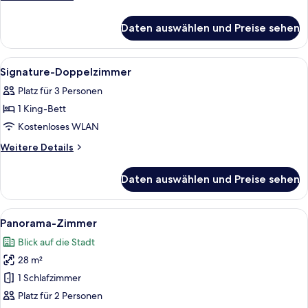
Details
für
Daten auswählen und Preise sehen
Classic-
Doppelzimmer
Alle
Ein modernes Hotelzimmer mit Holzbod
7
Signature-Doppelzimmer
Fotos
Platz für 3 Personen
für
1 King-Bett
Signature-
Doppelzimmer
Kostenloses WLAN
anzeigen
Weitere
Weitere Details
Details
für
Daten auswählen und Preise sehen
Signature-
Doppelzimmer
Alle
Ein Schlafzimmer mit einem Schlafplat
7
Panorama-Zimmer
Fotos
Blick auf die Stadt
für
28 m²
Panorama-
Zimmer
1 Schlafzimmer
anzeigen
Platz für 2 Personen