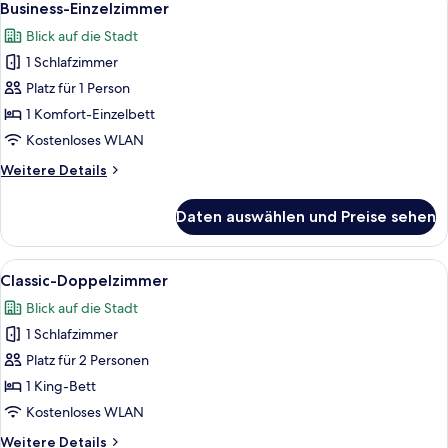
5
Business-Einzelzimmer
Fotos
Blick auf die Stadt
für
1 Schlafzimmer
Business-
Einzelzimmer
Platz für 1 Person
anzeigen
1 Komfort-Einzelbett
Kostenloses WLAN
Weitere
Weitere Details
Details
für
Daten auswählen und Preise sehen
Business-
Einzelzimmer
Alle
Ein modernes Hotelzimmer mit einem g
5
Classic-Doppelzimmer
Fotos
Blick auf die Stadt
für
1 Schlafzimmer
Classic-
Doppelzimmer
Platz für 2 Personen
anzeigen
1 King-Bett
Kostenloses WLAN
Weitere
Weitere Details