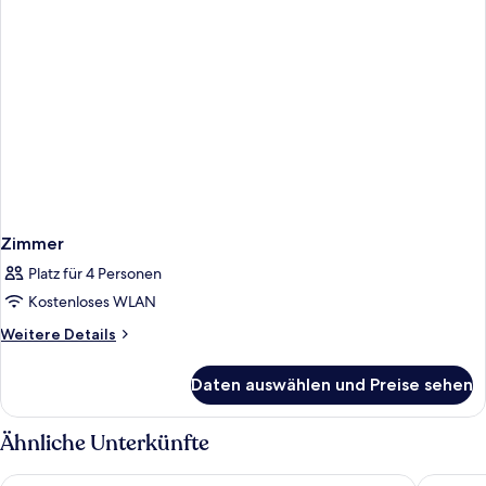
Zimmer
Platz für 4 Personen
Kostenloses WLAN
Weitere
Weitere Details
Details
für
Daten auswählen und Preise sehen
Zimmer
Ähnliche Unterkünfte
Landhotel Alte Zollstation
Hotel T