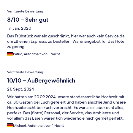
Verifizierte Bewertung
8/10 – Sehr gut
17. Jan. 2020
Das Frühstück war ein geschränkt, hier war auch kein Service da,
um zB einen Espresso zu bestellen. Warenangebot für das Hotel
zu gering
Patric, Aufenthalt von 1 Nacht
Verifizierte Bewertung
10/10 – Außergewöhnlich
21. Sept. 2024
Wir hatten am 20.09.2024 unsere standesamtliche Hochzeit mit
ca. 30 Gästen bei Euch gefeiert und haben anschließend unsere
Hochzeitsnacht bei Euch verbracht. Es war alles, aber echt alles,
perfekt. Das (flotte) Personal, der Service, das Ambiente und
vor allem das Essen waren (ich wiederhole mich gerne) perfekt.
Unsere Gäste und wir auch haben uns sehr wohl gefühlt. Auch
Michael, Aufenthalt von 1 Nacht
der abschließende Ausklang im "Karl" waren hammer. Vielen