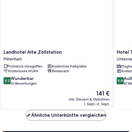
Landhotel
Hotel
Landhotel Alte Zollstation
Hotel
Alte
Traums
Pittenhart
Unterne
Zollstation
Unterne
Frühstück inbegriffen
Kostenlose Parkplätze
Flugha
Pittenhart
Kostenloses WLAN
Restaurant
Kosten
9.2
9.8
Wunderbar
Auß
9,2
9,8
von
von
10 Bewertungen
67 B
10,
10,
Der
141 €
Wunderbar,
Außerge
Preis
10
67
inkl. Steuern & Gebühren
beträgt
1. Sept.–2. Sept.
Bewertungen
Bewert
141 €
Ähnliche Unterkünfte vergleichen