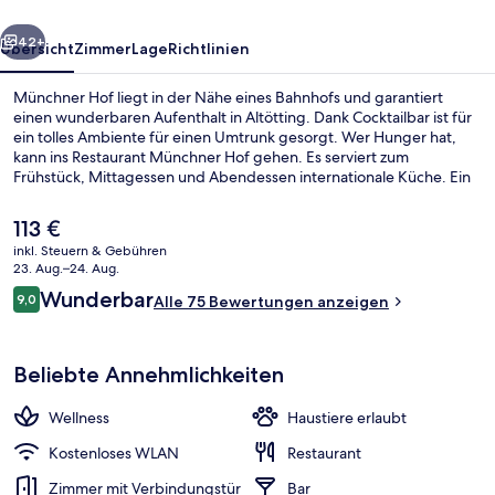
rück
Weiter
42+
Übersicht
Zimmer
Lage
Richtlinien
Münchner Hof liegt in der Nähe eines Bahnhofs und garantiert
einen wunderbaren Aufenthalt in Altötting. Dank Cocktailbar ist für
ein tolles Ambiente für einen Umtrunk gesorgt. Wer Hunger hat,
kann ins Restaurant Münchner Hof gehen. Es serviert zum
Frühstück, Mittagessen und Abendessen internationale Küche. Ein
kostenloser Fahrradverleih und eine Terrasse gehören ebenfalls zum
Angebot.
Der
113 €
aktuelle
inkl. Steuern & Gebühren
Preis
23. Aug.–24. Aug.
Panorama-Zimmer | Wohnbereich | 55-
beträgt
Bewertungen
Wunderbar
9,0
Alle 75 Bewertungen anzeigen
113 €.
9,0 von 10.
Beliebte Annehmlichkeiten
Wellness
Haustiere erlaubt
Kostenloses WLAN
Restaurant
Zimmer mit Verbindungstür
Bar