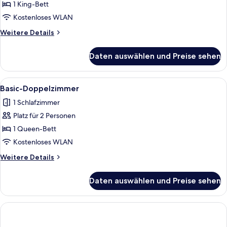
1 King-Bett
Kostenloses WLAN
Weitere
Weitere Details
Details
für
Daten auswählen und Preise sehen
Panorama-
Zimmer
Alle
Ein modernes Hotelzimmer mit einem 
5
Basic-Doppelzimmer
Fotos
1 Schlafzimmer
für
Platz für 2 Personen
Basic-
Doppelzimmer
1 Queen-Bett
anzeigen
Kostenloses WLAN
Weitere
Weitere Details
Details
für
Daten auswählen und Preise sehen
Basic-
Doppelzimmer