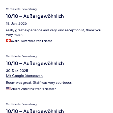
Dank, das Ihr uns so toll bewirtet habt. Unser _Wohnort liegt
zwar nur ca. 20 km von Euch entfernt, aber beim nächsten
Verifizierte Bewertung
"Karl"-Besuch übernachten wir sehr gerne wieder bei Euch.
Macht weiter so und kompliment ans gesamte Team (Service,
10/10 – Außergewöhnlich
Küche und wer noch so alles beteiligt war)!
18. Jan. 2026
really great experience and very kind receptionist, thank you
very much
evelin, Aufenthalt von 1 Nacht
Verifizierte Bewertung
10/10 – Außergewöhnlich
30. Dez. 2025
Mit Google übersetzen
Room was great. Staff was very courteous.
Albert, Aufenthalt von 4 Nächten
Verifizierte Bewertung
10/10 – Außergewöhnlich