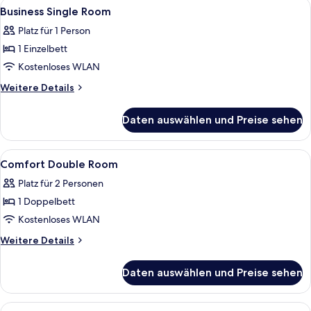
Alle
Ein modernes Badezimmer mit einem g
2
Business Single Room
Fotos
Platz für 1 Person
für
1 Einzelbett
Business
Single
Kostenloses WLAN
Room
Weitere
Weitere Details
anzeigen
Details
für
Daten auswählen und Preise sehen
Business
Single
Room
Alle
Ein modernes Hotelzimmer mit einem gr
4
Comfort Double Room
Fotos
Platz für 2 Personen
für
1 Doppelbett
Comfort
Double
Kostenloses WLAN
Room
Weitere
Weitere Details
anzeigen
Details
für
Daten auswählen und Preise sehen
Comfort
Double
Room
Alle
Ein Schlafzimmer mit Bett, Schreibtisc