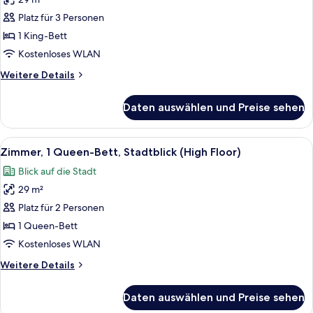
Zimmer,
1 King-
Platz für 3 Personen
Bett,
1 King-Bett
Stadtblick
Kostenloses WLAN
(High
Weitere
Weitere Details
Floor)
Details
anzeigen
für
Daten auswählen und Preise sehen
Zimmer,
1 King-
Bett,
Alle
Ein Hotelzimmer im modernen Stil mit
3
Stadtblick
Zimmer, 1 Queen-Bett, Stadtblick (High Floor)
Fotos
(High
Blick auf die Stadt
Floor)
für
29 m²
Zimmer,
1
Platz für 2 Personen
Queen-
1 Queen-Bett
Bett,
Kostenloses WLAN
Stadtblick
Weitere
Weitere Details
(High
Details
Floor)
für
Daten auswählen und Preise sehen
Zimmer,
anzeigen