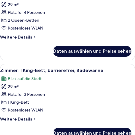
29 m²
Zimmer,
2 Queen-
Platz für 4 Personen
Betten,
2 Queen-Betten
barrierefrei
Kostenloses WLAN
(Shower)
Weitere
Weitere Details
anzeigen
Details
für
Daten auswählen und Preise sehen
Zimmer,
2 Queen-
Betten,
Alle
Ein modernes Hotelzimmer mit Bett, ei
4
barrierefrei
Zimmer, 1 King-Bett, barrierefrei, Badewanne
Fotos
(Shower)
Blick auf die Stadt
für
29 m²
Zimmer,
1 King-
Platz für 3 Personen
Bett,
1 King-Bett
barrierefrei,
Kostenloses WLAN
Badewanne
Weitere
Weitere Details
anzeigen
Details
für
Daten auswählen und Preise sehen
Zimmer,