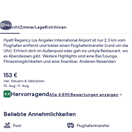
Angeles
International
Airport
rück
Weiter
74+
Übersicht
Zimmer
Lage
Richtlinien
Hyatt Regency Los Angeles International Airport ist nur 2,3 km vom
Flughafen entfernt und bietet einen Flughafentransfer (rund um die
Uhr). Erfrisch dich im Außenpool oder geh ins unityla Restaurant, wo
es Abendessen gibt. Weitere Highlights sind eine Bar/Lounge,
Fitnessmöglichkeiten und eine Snackbar. Anderen Reisenden
gefallen das hilfsbereite Personal und das Restaurant sehr gut.
Der
153 €
aktuelle
inkl. Steuern & Gebühren
Preis
10. Aug.–11. Aug.
Hochwertige Bettwaren, Pillowtop-Bet
beträgt
Bewertungen
Hervorragend
8,8
Alle 4.895 Bewertungen anzeigen
153 €.
8,8 von 10.
Beliebte Annehmlichkeiten
Pool
Flughafentransfer