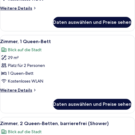
Weitere
Weitere Details
Details
für
Daten auswählen und Preise sehen
Studiosuite,
2 Queen-
Betten
Alle
Ein Hotelzimmer im modernen Stil mit
4
Zimmer, 1 Queen-Bett
Fotos
Blick auf die Stadt
für
29 m²
Zimmer,
1
Platz für 2 Personen
Queen-
1 Queen-Bett
Bett
Kostenloses WLAN
anzeigen
Weitere
Weitere Details
Details
für
Daten auswählen und Preise sehen
Zimmer,
1
Queen-
Alle
Ein Hotelzimmer mit zwei Betten, einem
4
Bett
Zimmer, 2 Queen-Betten, barrierefrei (Shower)
Fotos
Blick auf die Stadt
für