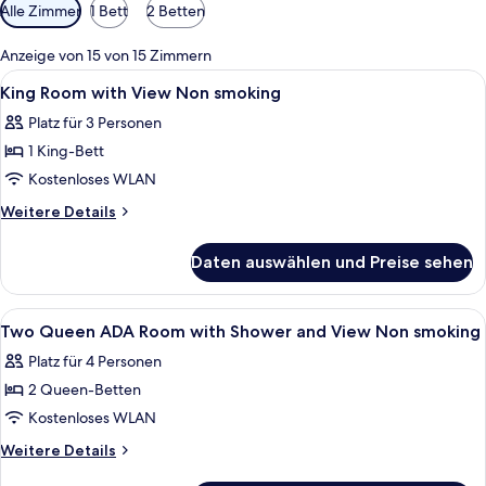
Verfügbare
Alle Zimmer
1 Bett
2 Betten
Filter
für
Anzeige von 15 von 15 Zimmern
Zimmer
Alle
Hochwertige Bettwaren, Pillowtop-Bet
7
King Room with View Non smoking
Fotos
Platz für 3 Personen
für
1 King-Bett
King
Room
Kostenloses WLAN
with
Weitere
Weitere Details
View
Details
für
Non
Daten auswählen und Preise sehen
King
smoking
Room
anzeigen
with
Alle
Hochwertige Bettwaren, Pillowtop-Bet
5
View
Two Queen ADA Room with Shower and View Non smoking
Fotos
Non
Platz für 4 Personen
smoking
für
2 Queen-Betten
Two
Queen
Kostenloses WLAN
ADA
Weitere
Weitere Details
Room
Details