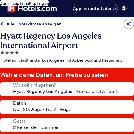
Zum Hauptinhalt springen
App herunterladen
Alle Unterkünfte anzeigen
Hyatt Regency Los Angeles
International Airport
4.0-
Sterne-
Hotel am Stadtrand in Los Angeles mit Außenpool und Restaurant
Unterkunft
Wähle deine Daten, um Preise zu sehen
Wo soll’s hingehen?
Daten
Gäste