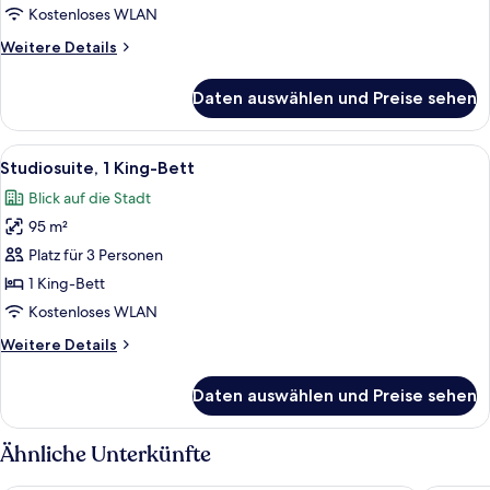
anzeigen
Kostenloses WLAN
Weitere
Weitere Details
Details
für
Daten auswählen und Preise sehen
Zimmer,
2 Queen-
Betten
Alle
Ein modernes Schlafzimmer mit einem
4
Studiosuite, 1 King-Bett
Fotos
Blick auf die Stadt
für
95 m²
Studiosuite,
1 King-
Platz für 3 Personen
Bett
1 King-Bett
anzeigen
Kostenloses WLAN
Weitere
Weitere Details
Details
für
Daten auswählen und Preise sehen
Studiosuite,
1 King-
Bett
Ähnliche Unterkünfte