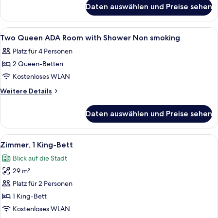
für
with
Daten auswählen und Preise sehen
Two
Shower
Queen
and
ADA
Alle
Hochwertige Bettwaren, Pillowtop-Bet
1
View
Room
Two Queen ADA Room with Shower Non smoking
Fotos
with
Non
Platz für 4 Personen
Shower
für
smoking
and
2 Queen-Betten
Two
anzeigen
View
Queen
Kostenloses WLAN
Non
ADA
smoking
Weitere
Weitere Details
Room
Details
für
with
Daten auswählen und Preise sehen
Two
Shower
Queen
Non
ADA
Alle
Ein modernes Hotelzimmer mit Bett, ei
4
smoking
Room
Zimmer, 1 King-Bett
Fotos
with
anzeigen
Blick auf die Stadt
Shower
für
Non
29 m²
Zimmer,
smoking
1 King-
Platz für 2 Personen
Bett
1 King-Bett
anzeigen
Kostenloses WLAN