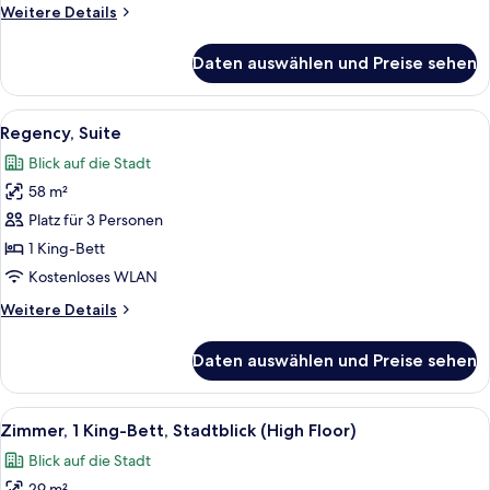
Weitere
Weitere Details
Details
für
Daten auswählen und Preise sehen
Zimmer,
1 King-
Bett
Alle
Ein Hotelzimmer mit einem Bett, eine
4
Regency, Suite
Fotos
Blick auf die Stadt
für
58 m²
Regency,
Suite
Platz für 3 Personen
anzeigen
1 King-Bett
Kostenloses WLAN
Weitere
Weitere Details
Details
für
Daten auswählen und Preise sehen
Regency,
Suite
Alle
Ein modernes Hotelzimmer mit Bett, ei
5
Zimmer, 1 King-Bett, Stadtblick (High Floor)
Fotos
Blick auf die Stadt
für
29 m²