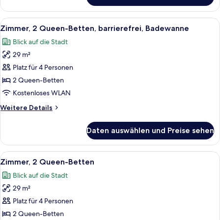
1 King-
Bett,
Alle
Ein modernes Schlafzimmer mit einem
4
barrierefrei,
Zimmer, 2 Queen-Betten, barrierefrei, Badewanne
Fotos
Badewanne
Blick auf die Stadt
für
29 m²
Zimmer,
2 Queen-
Platz für 4 Personen
Betten,
2 Queen-Betten
barrierefrei,
Kostenloses WLAN
Badewanne
Weitere
Weitere Details
anzeigen
Details
für
Daten auswählen und Preise sehen
Zimmer,
2 Queen-
Betten,
Alle
Ein modernes Schlafzimmer mit einem
4
barrierefrei,
Zimmer, 2 Queen-Betten
Fotos
Badewanne
Blick auf die Stadt
für
29 m²
Zimmer,
2 Queen-
Platz für 4 Personen
Betten
2 Queen-Betten