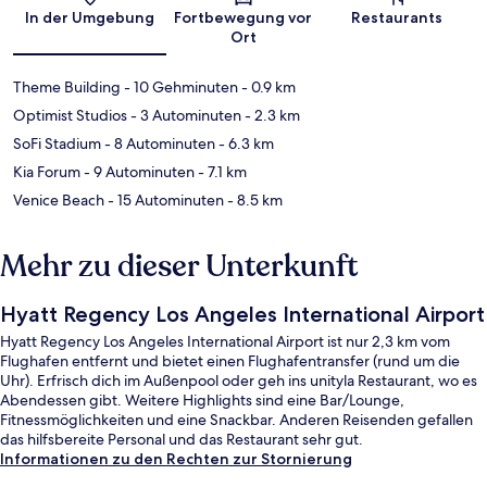
Karte
In der Umgebung
Fortbewegung vor
Restaurants
Ort
Theme Building
- 10 Gehminuten
- 0.9 km
Optimist Studios
- 3 Autominuten
- 2.3 km
SoFi Stadium
- 8 Autominuten
- 6.3 km
Kia Forum
- 9 Autominuten
- 7.1 km
Venice Beach
- 15 Autominuten
- 8.5 km
Mehr zu dieser Unterkunft
Hyatt Regency Los Angeles International Airport
Hyatt Regency Los Angeles International Airport ist nur 2,3 km vom
Flughafen entfernt und bietet einen Flughafentransfer (rund um die
Uhr). Erfrisch dich im Außenpool oder geh ins unityla Restaurant, wo es
Abendessen gibt. Weitere Highlights sind eine Bar/Lounge,
Fitnessmöglichkeiten und eine Snackbar. Anderen Reisenden gefallen
das hilfsbereite Personal und das Restaurant sehr gut.
Informationen zu den Rechten zur Stornierung