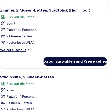
1
Queen-
Alle
Ein Hotelzimmer mit zwei Betten, einem
5
Bett,
Zimmer, 2 Queen-Betten, Stadtblick (High Floor)
Fotos
Stadtblick
Blick auf die Stadt
(High
für
Floor)
30 m²
Zimmer,
2 Queen-
Platz für 4 Personen
Betten,
2 Queen-Betten
Stadtblick
Kostenloses WLAN
(High
Weitere
Weitere Details
Floor)
Details
anzeigen
für
Daten auswählen und Preise sehen
Zimmer,
2 Queen-
Betten,
Alle
Ein Zimmer mit großem Fenster mit Blic
2
Stadtblick
Studiosuite, 2 Queen-Betten
Fotos
(High
Blick auf die Stadt
Floor)
für
95 m²
Studiosuite,
2 Queen-
Platz für 4 Personen
Betten
2 Queen-Betten
anzeigen
Kostenloses WLAN