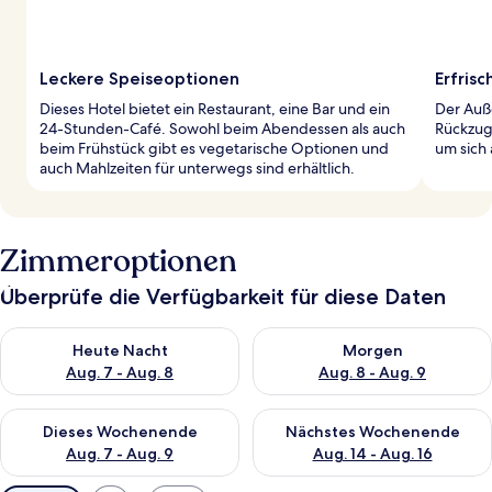
Leckere Speiseoptionen
Erfris
Dieses Hotel bietet ein Restaurant, eine Bar und ein
Der Auß
24-Stunden-Café. Sowohl beim Abendessen als auch
Rückzugs
beim Frühstück gibt es vegetarische Optionen und
um sich
auch Mahlzeiten für unterwegs sind erhältlich.
Zimmeroptionen
Überprüfe die Verfügbarkeit für diese Daten
Überprüfe die Verfügbarkeit für heute Nacht, Aug. 7 - Aug. 8.
Überprüfe die Verfügbarkeit f
Heute Nacht
Morgen
Aug. 7 - Aug. 8
Aug. 8 - Aug. 9
Überprüfe die Verfügbarkeit für dieses Wochenende, Aug. 7 - 
Überprüfe die Verfügbarkeit f
Dieses Wochenende
Nächstes Wochenende
Aug. 7 - Aug. 9
Aug. 14 - Aug. 16