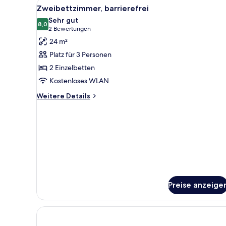
Alle
Ein Hotelzimmer mit einem Bett
9
Zweibettzimmer, barrierefrei
Fotos
Sehr gut
für
8,0
8,0 von 10
(2
2 Bewertungen
Zweibettzimmer,
Bewertungen)
24 m²
barrierefrei
Platz für 3 Personen
anzeigen
2 Einzelbetten
Kostenloses WLAN
Weitere
Weitere Details
Details
für
Zweibettzimmer,
barrierefrei
Preise anzeige