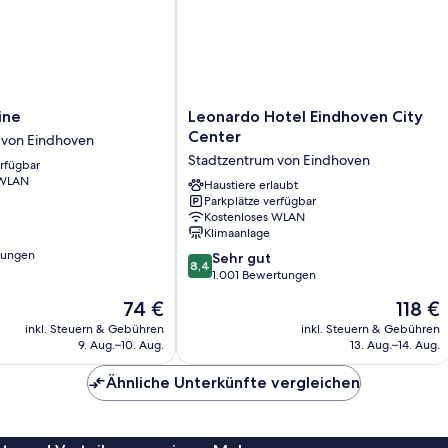
Leonardo
ine
Leonardo Hotel Eindhoven City
Hotel
Center
 von Eindhoven
Eindhoven
Stadtzentrum von Eindhoven
erfügbar
City
 WLAN
Center
Haustiere erlaubt
Parkplätze verfügbar
Stadtzentrum
Kostenloses WLAN
von
Klimaanlage
Eindhoven
tungen
8.4
Sehr gut
8,4
von
1.001 Bewertungen
10,
Der
Der
74 €
118 €
Sehr
Preis
Preis
gut,
inkl. Steuern & Gebühren
inkl. Steuern & Gebühren
beträgt
beträgt
9. Aug.–10. Aug.
13. Aug.–14. Aug.
1.001
74 €
118 €
Bewertungen
Ähnliche Unterkünfte vergleichen