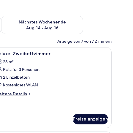
es Wochenende, Aug. 7 - Aug. 9.
Überprüfe die Verfügbarkeit für nächstes Wochenende, Aug. 1
Nächstes Wochenende
Aug. 14 - Aug. 16
Anzeige von 7 von 7 Zimmern
ank.
großen Bett, einem an der Wand montierten Fernseher und einem Graffiti-
le
Allergikerbettwaren, Daunenbettdecken, B
11
eluxe-Zweibettzimmer
otos
23 m²
ür
Platz für 3 Personen
eluxe-
weibettzimmer
2 Einzelbetten
nzeigen
Kostenloses WLAN
itere
itere Details
tails
r
luxe-
eibettzimmer
Preise anzeigen