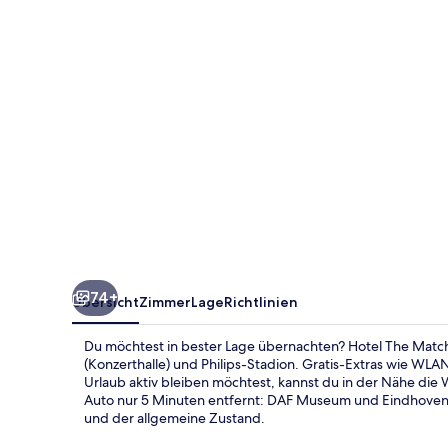
74+
Übersicht
Zimmer
Lage
Richtlinien
Du möchtest in bester Lage übernachten? Hotel The Match 
(Konzerthalle) und Philips-Stadion. Gratis-Extras wie 
Urlaub aktiv bleiben möchtest, kannst du in der Nähe d
Auto nur 5 Minuten entfernt: DAF Museum und Eindhoven 
und der allgemeine Zustand.