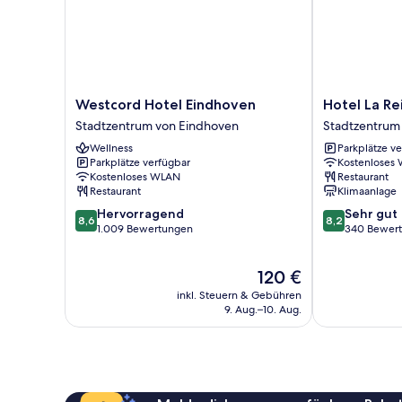
Westcord
Hotel
Westcord Hotel Eindhoven
Hotel La Re
Hotel
La
Stadtzentrum von Eindhoven
Stadtzentrum
Eindhoven
Reine
Wellness
Parkplätze v
Stadtzentrum
Stadtzentrum
Parkplätze verfügbar
Kostenloses
von
von
Kostenloses WLAN
Restaurant
Eindhoven
Eindhoven
Restaurant
Klimaanlage
8.6
8.2
Hervorragend
Sehr gut
8,6
8,2
von
von
1.009 Bewertungen
340 Bewer
10,
10,
Hervorragend,
Sehr
Der
120 €
1.009
gut,
Preis
Bewertungen
340
inkl. Steuern & Gebühren
beträgt
Bewertungen
9. Aug.–10. Aug.
120 €