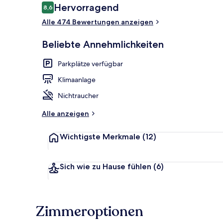
Bewertungen
Hervorragend
8,6
8,6 von 10.
Alle 474 Bewertungen anzeigen
Fassade der 
Beliebte Annehmlichkeiten
Parkplätze verfügbar
Klimaanlage
Nichtraucher
Alle anzeigen
Wichtigste Merkmale
(12)
Sich wie zu Hause fühlen
(6)
Zimmeroptionen