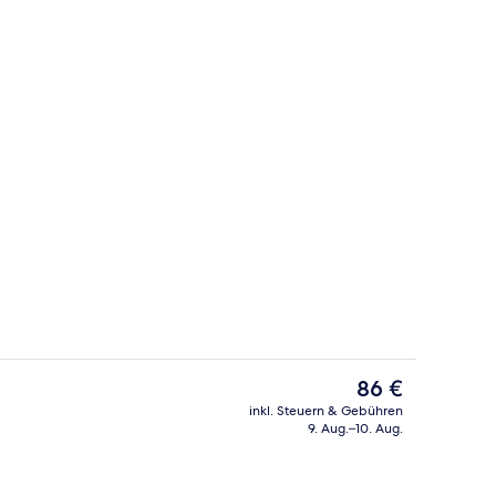
ndusche, kostenlose Toilettenartikel, Handtücher
Sitzecke in der Lobby
Der
86 €
aktuelle
inkl. Steuern & Gebühren
Preis
9. Aug.–10. Aug.
Tagungsbereich
beträgt
86 €.