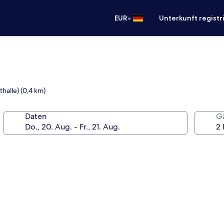
•
EUR
Unterkunft registr
halle) (0,4 km)
Daten
G