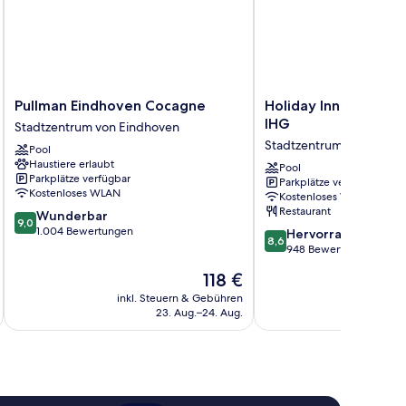
Pullman
Holiday
Pullman Eindhoven Cocagne
Holiday Inn Eindhov
Eindhoven
Inn
IHG
Stadtzentrum von Eindhoven
Cocagne
Eindhoven
Stadtzentrum von Eindh
Pool
Stadtzentrum
Centre
Haustiere erlaubt
von
by
Pool
Parkplätze verfügbar
Parkplätze verfügbar
Eindhoven
IHG
Kostenloses WLAN
Kostenloses WLAN
Stadtzentrum
Restaurant
9.0
Wunderbar
von
9,0
von
1.004 Bewertungen
8.6
Eindhoven
Hervorragend
8,6
10,
von
948 Bewertungen
Wunderbar,
10,
Der
118 €
1.004
Hervorragend,
Preis
Bewertungen
948
inkl. Steuern & Gebühren
inkl. S
beträgt
23. Aug.–24. Aug.
Bewertungen
118 €