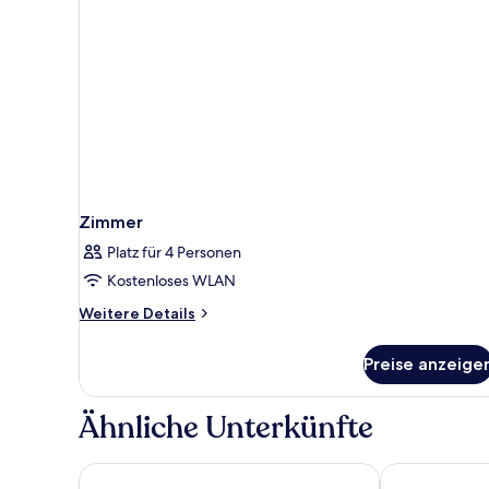
Zimmer
Platz für 4 Personen
Kostenloses WLAN
Weitere
Weitere Details
Details
für
Preise anzeige
Zimmer
Ähnliche Unterkünfte
Westcord Hotel Eindhoven
Hotel La Rein