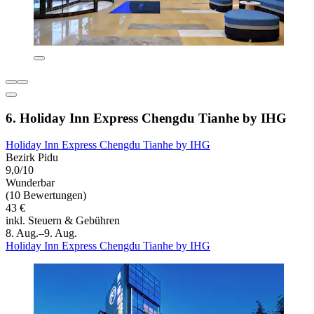
6. Holiday Inn Express Chengdu Tianhe by IHG
Holiday Inn Express Chengdu Tianhe by IHG
Bezirk Pidu
9,0/10
Wunderbar
(10 Bewertungen)
43 €
inkl. Steuern & Gebühren
8. Aug.–9. Aug.
Holiday Inn Express Chengdu Tianhe by IHG