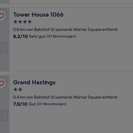
Tower House 1066
Tower House 1066
4.0-
Sterne-
0,8 km von Bahnhof St Leonards Warrior Square entfernt
Unterkunft
8.2
8,2/10
Sehr gut
(121 Bewertungen)
von
10,
Sehr
gut,
(121
Bewertungen)
Grand Hastings
Grand Hastings
2.0-
Sterne-
0,4 km von Bahnhof St Leonards Warrior Square entfernt
Unterkunft
7.0
7,0/10
Gut
(311 Bewertungen)
von
10,
Gut,
(311
Bewertungen)