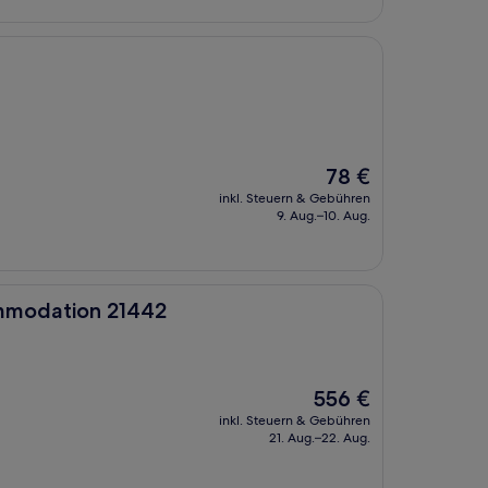
Der
78 €
Preis
inkl. Steuern & Gebühren
beträgt
9. Aug.–10. Aug.
78 €
21442
mmodation 21442
Der
556 €
Preis
inkl. Steuern & Gebühren
beträgt
21. Aug.–22. Aug.
556 €