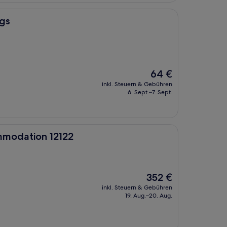
ngs
Der
64 €
Preis
inkl. Steuern & Gebühren
beträgt
6. Sept.–7. Sept.
64 €
2122
mmodation 12122
Der
352 €
Preis
inkl. Steuern & Gebühren
beträgt
19. Aug.–20. Aug.
352 €