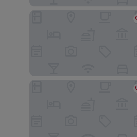
The Highlands Inn
Combe Haven Holiday Park - Holiday Accommod