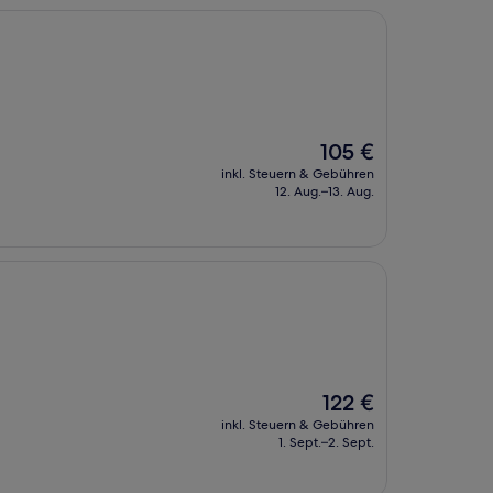
Der
105 €
Preis
inkl. Steuern & Gebühren
beträgt
12. Aug.–13. Aug.
105 €
Der
122 €
Preis
inkl. Steuern & Gebühren
beträgt
1. Sept.–2. Sept.
122 €