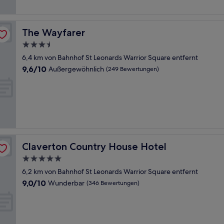
The Wayfarer
The Wayfarer
3.5-
Sterne-
6,4 km von Bahnhof St Leonards Warrior Square entfernt
Unterkunft
9.6
9,6/10
Außergewöhnlich
(249 Bewertungen)
von
10,
Außergewöhnlich,
(249
Bewertungen)
Claverton Country House Hotel
Claverton Country House Hotel
5.0-
Sterne-
6,2 km von Bahnhof St Leonards Warrior Square entfernt
Unterkunft
9.0
9,0/10
Wunderbar
(346 Bewertungen)
von
10,
Wunderbar,
(346