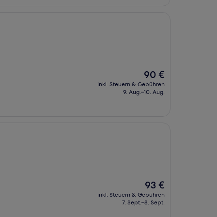
Der
90 €
Preis
inkl. Steuern & Gebühren
beträgt
9. Aug.–10. Aug.
90 €
Der
93 €
Preis
inkl. Steuern & Gebühren
beträgt
7. Sept.–8. Sept.
93 €