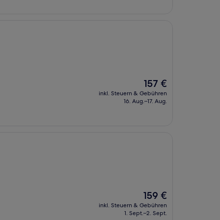
Der
157 €
Preis
inkl. Steuern & Gebühren
beträgt
16. Aug.–17. Aug.
157 €
Der
159 €
Preis
inkl. Steuern & Gebühren
beträgt
1. Sept.–2. Sept.