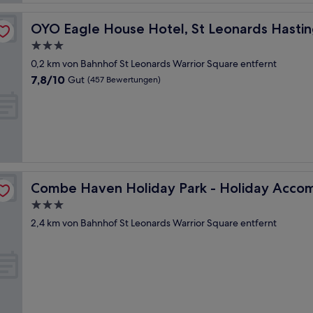
OYO Eagle House Hotel, St Leonards Hastings
OYO Eagle House Hotel, St Leonards Hasti
3.0-
Sterne-
0,2 km von Bahnhof St Leonards Warrior Square entfernt
Unterkunft
7.8
7,8/10
Gut
(457 Bewertungen)
von
10,
Gut,
(457
Bewertungen)
ation 12122
Combe Haven Holiday Park - Holiday Accommodation 1
Combe Haven Holiday Park - Holiday Acco
3.0-
Sterne-
2,4 km von Bahnhof St Leonards Warrior Square entfernt
Unterkunft