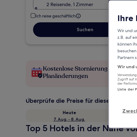
2 Reisende, 1 Zimmer
Ihre
Ich reise geschäftlich
Suchen
Wir und u
z.B. auf 
können Ihr
besuchen S
Partnern s
Wir und 
Kostenlose Stornierung bei
Planänderungen
Verwendung g
Zugriff auf 
der Perform
Liste der 
Überprüfe die Preise für diese Daten
Zwec
Heute
7. Aug. - 8. Aug.
Top 5 Hotels in der Nähe vo