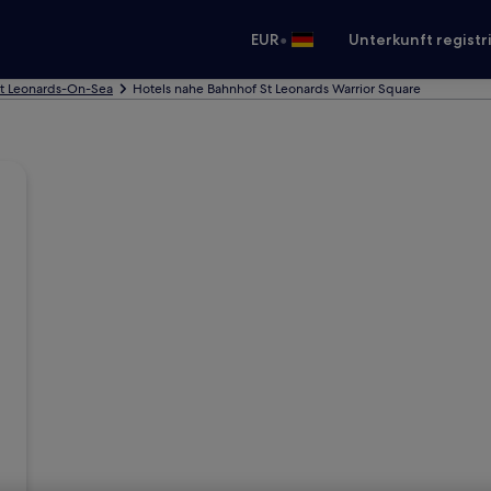
•
EUR
Unterkunft registr
St Leonards-On-Sea
Hotels nahe Bahnhof St Leonards Warrior Square