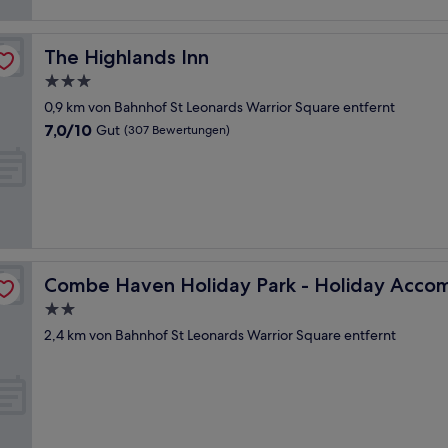
The Highlands Inn
The Highlands Inn
3.0-
Sterne-
0,9 km von Bahnhof St Leonards Warrior Square entfernt
Unterkunft
7.0
7,0/10
Gut
(307 Bewertungen)
von
10,
Gut,
(307
Bewertungen)
ation 21442
Combe Haven Holiday Park - Holiday Accommodation 
Combe Haven Holiday Park - Holiday Acco
2.0-
Sterne-
2,4 km von Bahnhof St Leonards Warrior Square entfernt
Unterkunft