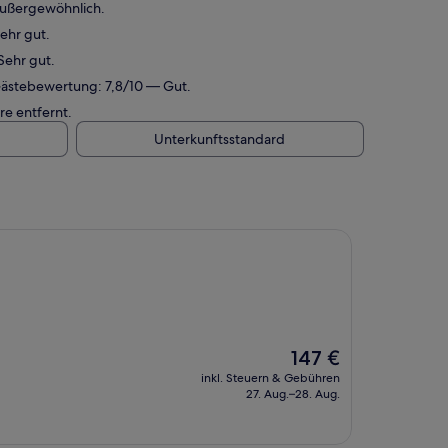
Außergewöhnlich.
ehr gut.
Sehr gut.
Gästebewertung: 7,8/10 — Gut.
re entfernt.
Unterkunftsstandard
Der
147 €
Preis
inkl. Steuern & Gebühren
beträgt
27. Aug.–28. Aug.
147 €