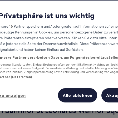
 Privatsphäre ist uns wichtig
nsere
16
Partner speichern und/ oder greifen auf Informationen auf ein
eindeutige Kennungen in Cookies, um personenbezogene Daten zu verarb
e Präferenzen akzeptieren oder verwalten. Klicken Sie dazu bitte unten
ie jederzeit die Seite der Datenschutzrichtlinie. Diese Präferenzen we
ignalisiert und haben keinen Einfluss auf Surfdaten.
unsere Partner verarbeiten Daten, um Folgendes bereitzustelle
Verdiene Prämien für jede
wahrgenommene Übernachtung
enauer Standortdaten. Endgeräteeigenschaften zur Identifikation aktiv abfragen. Spei
Informationen auf einem Endgerät. Personalisierte Werbung und Inhalte, Messung von We
ance von Inhalten, Zielgruppenforschung sowie Entwicklung und Verbesserung von Ange
Partner (Lieferanten)
ke anzeigen
Alle ablehnen
Akze
Morgen
Dieses Wochenende
8. Aug. - 9. Aug.
7. Aug. - 9. Aug.
n Bahnhof St Leonards Warrior Squ