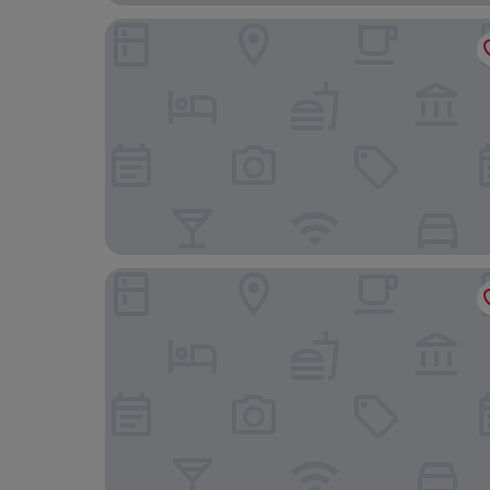
OYO Eagle House Hotel, St Leonards Hastings
Combe Haven Holiday Park - Holiday Accommod