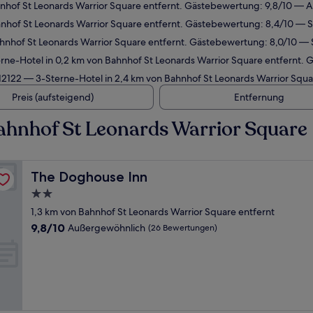
hnhof St Leonards Warrior Square entfernt. Gästebewertung: 9,8/10 — 
hnhof St Leonards Warrior Square entfernt. Gästebewertung: 8,4/10 — S
hnhof St Leonards Warrior Square entfernt. Gästebewertung: 8,0/10 — 
ne-Hotel in 0,2 km von Bahnhof St Leonards Warrior Square entfernt. 
12122
— 3-Sterne-Hotel in 2,4 km von Bahnhof St Leonards Warrior Squa
Preis (aufsteigend)
Entfernung
ahnhof St Leonards Warrior Square
The Doghouse Inn
The Doghouse Inn
2.0-
Sterne-
1,3 km von Bahnhof St Leonards Warrior Square entfernt
Unterkunft
9.8
9,8/10
Außergewöhnlich
(26 Bewertungen)
von
10,
Außergewöhnlich,
(26
Bewertungen)