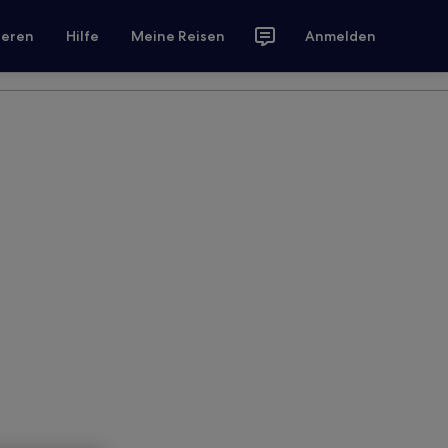
ieren
Hilfe
Meine Reisen
Anmelden