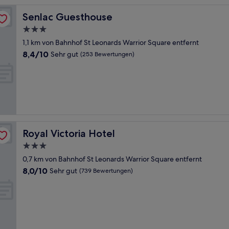
Senlac Guesthouse
Senlac Guesthouse
3.0-
Sterne-
1,1 km von Bahnhof St Leonards Warrior Square entfernt
Unterkunft
8.4
8,4/10
Sehr gut
(253 Bewertungen)
von
10,
Sehr
gut,
(253
Bewertungen)
Royal Victoria Hotel
Royal Victoria Hotel
3.0-
Sterne-
0,7 km von Bahnhof St Leonards Warrior Square entfernt
Unterkunft
8.0
8,0/10
Sehr gut
(739 Bewertungen)
von
10,
Sehr
gut,
(739
Bewertungen)