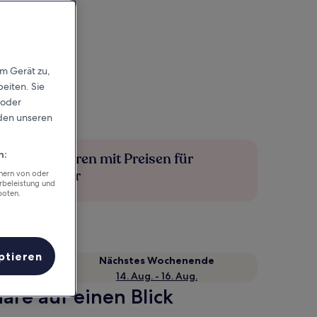
em Gerät zu,
eiten. Sie
 oder
rden unseren
n:
Mehr sparen mit Preisen für
Mitglieder
chern von oder
rbeleistung und
boten.
ptieren
Nächstes Wochenende
14. Aug. - 16. Aug.
are auf einen Blick