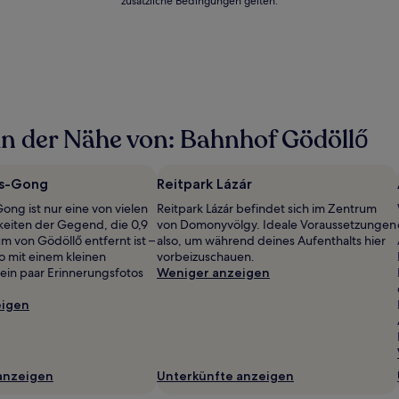
zusätzliche Bedingungen gelten.
n der Nähe von: Bahnhof Gödöllő
ns-Gong
Reitpark Lázár
ong ist nur eine von vielen
Reitpark Lázár befindet sich im Zentrum
eiten der Gegend, die 0,9
von Domonyvölgy. Ideale Voraussetzungen
 von Gödöllő entfernt ist –
also, um während deines Aufenthalts hier
o mit einem kleinen
vorbeizuschauen.
ein paar Erinnerungsfotos
Weniger anzeigen
eigen
anzeigen
Unterkünfte anzeigen