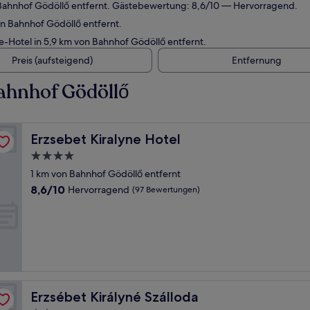
Bahnhof Gödöllő entfernt. Gästebewertung: 8,6/10 — Hervorragend.
n Bahnhof Gödöllő entfernt.
-Hotel in 5,9 km von Bahnhof Gödöllő entfernt.
Preis (aufsteigend)
Entfernung
ahnhof Gödöllő
Erzsebet Kiralyne Hotel
Erzsebet Kiralyne Hotel
4.0-
Sterne-
1 km von Bahnhof Gödöllő entfernt
Unterkunft
8.6
8,6/10
Hervorragend
(97 Bewertungen)
von
10,
Hervorragend,
(97
Bewertungen)
Erzsébet Királyné Szálloda
Erzsébet Királyné Szálloda