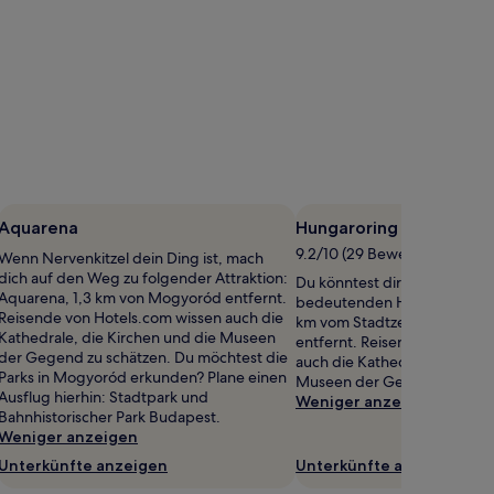
Aquarena
Hungaroring
9.2/10 (29 Bewertungen)
Wenn Nervenkitzel dein Ding ist, mach
dich auf den Weg zu folgender Attraktion:
Du könntest dir eine Veranst
Aquarena, 1,3 km von Mogyoród entfernt.
bedeutenden Hungaroring a
Reisende von Hotels.com wissen auch die
km vom Stadtzentrum von 
Kathedrale, die Kirchen und die Museen
entfernt. Reisende von Hote
der Gegend zu schätzen. Du möchtest die
auch die Kathedrale, die Kir
Parks in Mogyoród erkunden? Plane einen
Museen der Gegend zu schä
Ausflug hierhin: Stadtpark und
Weniger anzeigen
Bahnhistorischer Park Budapest.
Weniger anzeigen
Unterkünfte anzeigen
Unterkünfte anzeigen