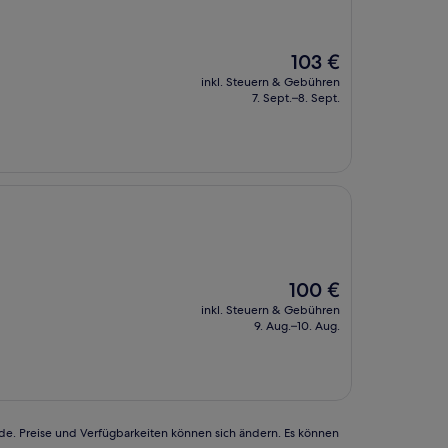
Der
103 €
Preis
inkl. Steuern & Gebühren
beträgt
7. Sept.–8. Sept.
103 €
Der
100 €
Preis
inkl. Steuern & Gebühren
beträgt
9. Aug.–10. Aug.
100 €
rde. Preise und Verfügbarkeiten können sich ändern. Es können