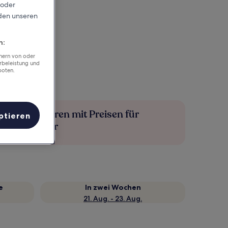
 oder
rden unseren
n:
chern von oder
rbeleistung und
boten.
Mehr sparen mit Preisen für
ptieren
Mitglieder
e
In zwei Wochen
21. Aug. - 23. Aug.