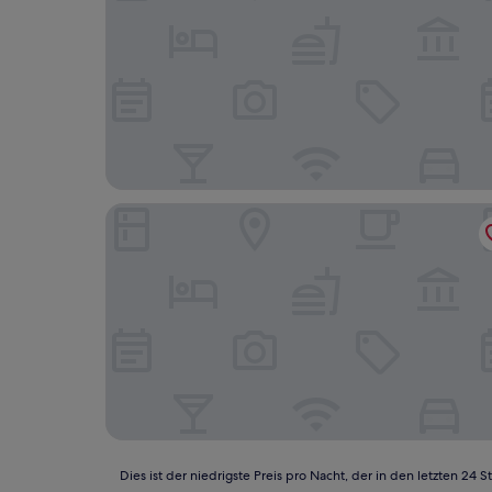
Gavriel Boutique Residence Wellness Spa
Dies
Dies ist der niedrigste Preis pro Nacht, der in den letzten 