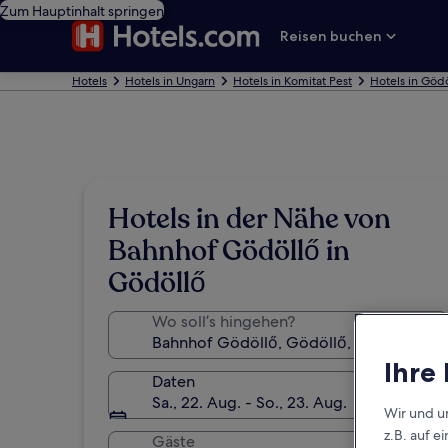
Zum Hauptinhalt springen
Reisen buchen
Hotels
Hotels in Ungarn
Hotels in Komitat Pest
Hotels in Göd
Hotels in der Nähe von
Bahnhof Gödöllő in
Gödöllő
Wo soll’s hingehen?
Ihre
Daten
Sa., 22. Aug. - So., 23. Aug.
Wir und u
z.B. auf 
Gäste