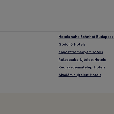
Hotels nahe Bahnhof Budapest 
Gödöllő: Hotels
Káposztásmegyer: Hotels
Rákoscsaba-Újtelep: Hotels
Régiakadémiatelep: Hotels
Akadémiaújtelep: Hotels
Hotels nahe Bahnhof Budapest 
Hotels nahe Bahnhof Felsogod
Megyer: Hotels
Bezirk X: Hotels
Hotels nahe Ferenc Liszt Intl.