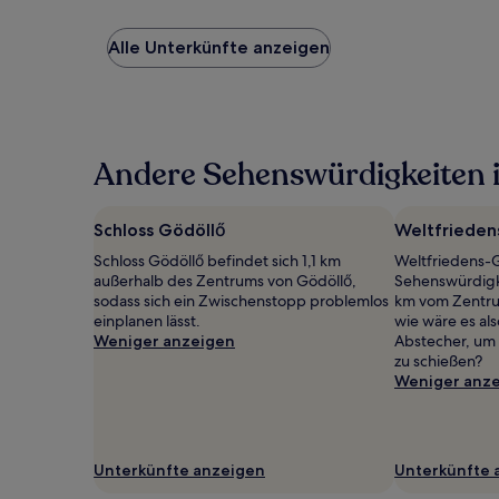
ist
der
niedrigste
Alle Unterkünfte anzeigen
Preis
pro
Nacht,
der
in
Andere Sehenswürdigkeiten i
den
letzten
24 Stunden
für
Schloss Gödöllő
Weltfriede
einen
Schloss Gödöllő befindet sich 1,1 km
Weltfriedens-G
Aufenthalt
außerhalb des Zentrums von Gödöllő,
Sehenswürdigk
mit
sodass sich ein Zwischenstopp problemlos
km vom Zentrum
1 Übernachtung
einplanen lässt.
wie wäre es als
von
Weniger anzeigen
Abstecher, um 
2 Erwachsenen
zu schießen?
gefunden
Weniger anz
wurde.
Preise
und
Verfügbarkeiten
können
Unterkünfte anzeigen
Unterkünfte 
sich