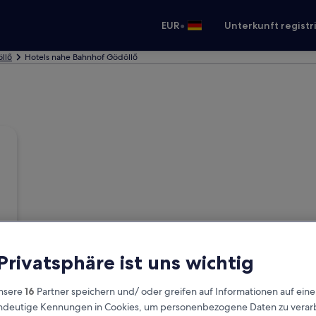
•
EUR
Unterkunft registr
öllő
Hotels nahe Bahnhof Gödöllő
 Privatsphäre ist uns wichtig
nsere
16
Partner speichern und/ oder greifen auf Informationen auf ein
eindeutige Kennungen in Cookies, um personenbezogene Daten zu verarb