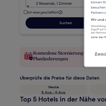
können Ihr
2 Reisende, 1 Zimmer
besuchen S
Ich reise geschäftlich
Partnern s
Wir und 
Suchen
Verwendung g
Zugriff auf 
der Perform
Liste der 
Kostenlose Stornierung bei
Zwec
Planänderungen
Überprüfe die Preise für diese Daten
Heute
8. Aug. - 9. Aug.
Top 5 Hotels in der Nähe vo