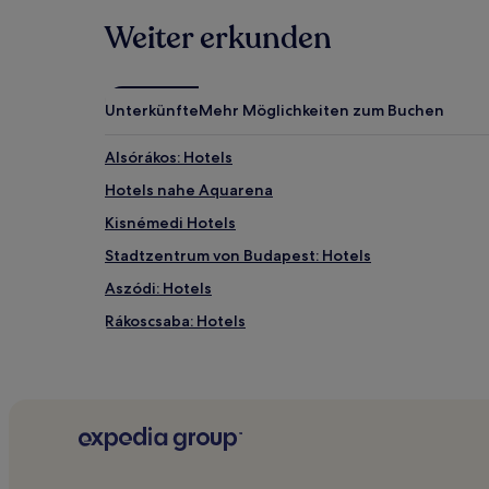
ändern.
Es
Weiter erkunden
können
zusätzliche
Bedingungen
gelten.
Unterkünfte
Mehr Möglichkeiten zum Buchen
Alsórákos: Hotels
Hotels nahe Aquarena
Kisnémedi Hotels
Stadtzentrum von Budapest: Hotels
Aszódi: Hotels
Rákoscsaba: Hotels
Újpest: Hotels
Kerepestarcsa: Hotels
Dunakeszi: Hotels
Rákoshegy: Hotels
Püspökszilágy Hotels