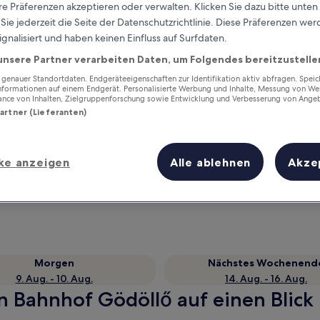
e Präferenzen akzeptieren oder verwalten. Klicken Sie dazu bitte unten
ie jederzeit die Seite der Datenschutzrichtlinie. Diese Präferenzen we
ignalisiert und haben keinen Einfluss auf Surfdaten.
unsere Partner verarbeiten Daten, um Folgendes bereitzustelle
enauer Standortdaten. Endgeräteeigenschaften zur Identifikation aktiv abfragen. Spei
Informationen auf einem Endgerät. Personalisierte Werbung und Inhalte, Messung von We
ance von Inhalten, Zielgruppenforschung sowie Entwicklung und Verbesserung von Ange
Partner (Lieferanten)
Verdiene Prämien für jede
ke anzeigen
Alle ablehnen
Akze
wahrgenommene Übernachtung
Morgen
Nächstes Wochenend
9. Aug. - 10. Aug.
14. Aug. - 16. Aug.
n Bahnhof Gödöllő auf einen Blick