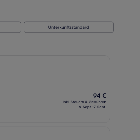
Unterkunftsstandard
Der
94 €
Preis
inkl. Steuern & Gebühren
beträgt
6. Sept.–7. Sept.
94 €