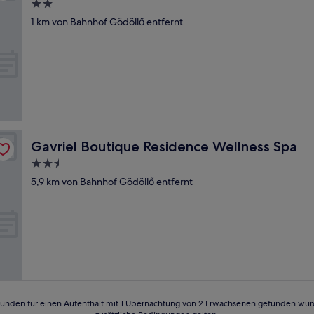
2.0-
Sterne-
1 km von Bahnhof Gödöllő entfernt
Unterkunft
Gavriel Boutique Residence Wellness Spa
Gavriel Boutique Residence Wellness Spa
2.5-
Sterne-
5,9 km von Bahnhof Gödöllő entfernt
Unterkunft
24 Stunden für einen Aufenthalt mit 1 Übernachtung von 2 Erwachsenen gefunden wu