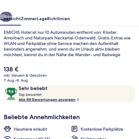
rück
Weiter
56+
Übersicht
Zimmer
Lage
Richtlinien
EMICHS Hotel ist nur 10 Autominuten entfernt von: Kloster
Amorbach und Naturpark Neckartal-Odenwald. Gratis-Extras wie
WLAN und Parkplätze ohne Service machen den Aufenthalt
besonders angenehm, und wenn du im Urlaub aktiv bleiben
möchtest, kannst du in der Nähe die Wander- und Radwege
nutzen. Eine Terrasse und ein Garten gehören ebenfalls zum
Angebot.
Der
138 €
aktuelle
inkl. Steuern & Gebühren
Preis
7. Aug.–8. Aug.
Tägliches Frühstücksbuffet gegen Ge
beträgt
Bewertungen
9,6
Sehr beliebt
138 €.
T
von
Top bewertet
o
Alle 88 Bewertungen anzeigen
10,
p
Sehr
beliebt
Beliebte Annehmlichkeiten
b
e
w
Haustiere erlaubt
Kostenlose Parkplätze
e
r