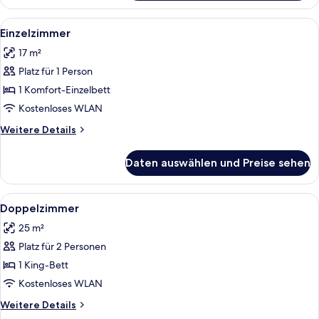
Room
Alle
Ein Hotelzimmer mit einem ordentlich 
5
Einzelzimmer
Fotos
17 m²
für
Platz für 1 Person
Einzelzimmer
anzeigen
1 Komfort-Einzelbett
Kostenloses WLAN
Weitere
Weitere Details
Details
für
Daten auswählen und Preise sehen
Einzelzimmer
Alle
Ein modernes Hotelzimmer mit Bett, Sc
4
Doppelzimmer
Fotos
25 m²
für
Platz für 2 Personen
Doppelzimmer
anzeigen
1 King-Bett
Kostenloses WLAN
Weitere
Weitere Details
Details