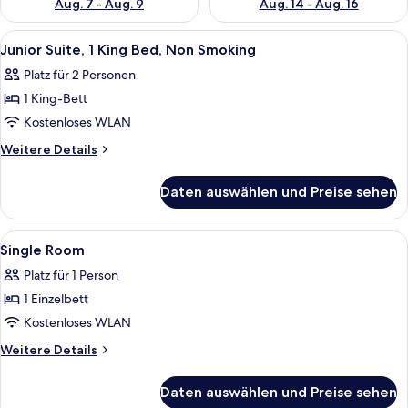
Aug. 7 - Aug. 9
Aug. 14 - Aug. 16
Alle
Ein Hotelzimmer mit einem Bett, einer 
5
Junior Suite, 1 King Bed, Non Smoking
Fotos
Platz für 2 Personen
für
1 King-Bett
Junior
Suite,
Kostenloses WLAN
1
Weitere
Weitere Details
King
Details
für
Bed,
Daten auswählen und Preise sehen
Junior
Non
Suite,
Smoking
1
Alle
Zimmersafe, Schreibtisch, Verdunkelun
4
anzeigen
King
Single Room
Fotos
Bed,
Platz für 1 Person
Non
für
Smoking
1 Einzelbett
Single
Room
Kostenloses WLAN
anzeigen
Weitere
Weitere Details
Details
für
Daten auswählen und Preise sehen
Single