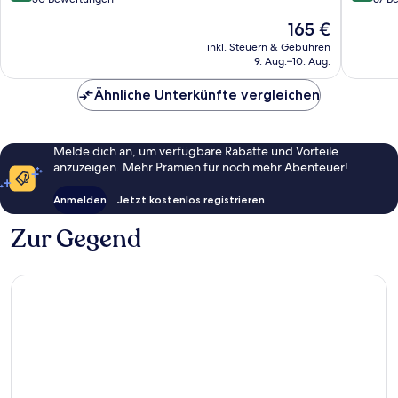
10,
10,
Der
165 €
Außergewöhnlich,
Wunder
Preis
50
67
inkl. Steuern & Gebühren
beträgt
9. Aug.–10. Aug.
Bewertungen
Bewert
165 €
Ähnliche Unterkünfte vergleichen
Melde dich an, um verfügbare Rabatte und Vorteile
anzuzeigen. Mehr Prämien für noch mehr Abenteuer!
Anmelden
Jetzt kostenlos registrieren
Zur Gegend