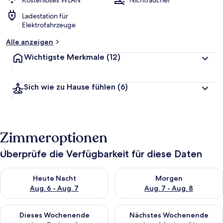
Kostenloses WLAN
Nichtraucher
t
Ladestation für
e
Elektrofahrzeuge
t
Alle anzeigen
Wichtigste Merkmale
(12)
Sich wie zu Hause fühlen
(6)
Zimmeroptionen
Überprüfe die Verfügbarkeit für diese Daten
Überprüfe die Verfügbarkeit für heute Nacht, Aug. 6 - Aug. 7.
Überprüfe die Verfügbarkeit f
Heute Nacht
Morgen
Aug. 6 - Aug. 7
Aug. 7 - Aug. 8
Überprüfe die Verfügbarkeit für dieses Wochenende, Aug. 7 - 
Überprüfe die Verfügbarkeit f
Dieses Wochenende
Nächstes Wochenende