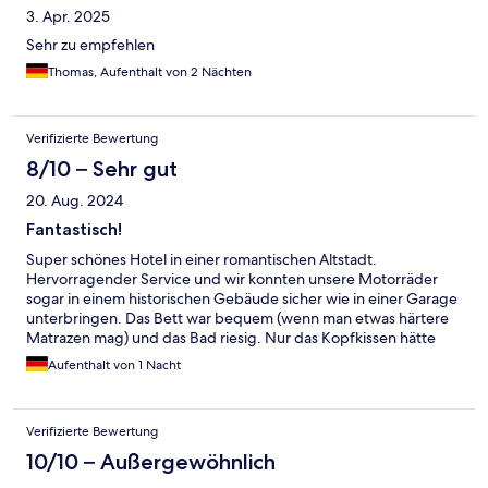
3. Apr. 2025
Sehr zu empfehlen
Thomas, Aufenthalt von 2 Nächten
Verifizierte Bewertung
8/10 – Sehr gut
20. Aug. 2024
Fantastisch!
Super schönes Hotel in einer romantischen Altstadt.
Hervorragender Service und wir konnten unsere Motorräder
sogar in einem historischen Gebäude sicher wie in einer Garage
unterbringen. Das Bett war bequem (wenn man etwas härtere
Matrazen mag) und das Bad riesig. Nur das Kopfkissen hätte
etwas dicker sein können und die Türen gedämpfter beim
Aufenthalt von 1 Nacht
zufallen. Das Frühstücksbuffet war fantastisch und alles inkl.
Kaffee sehr, sehr lecker.
Verifizierte Bewertung
10/10 – Außergewöhnlich