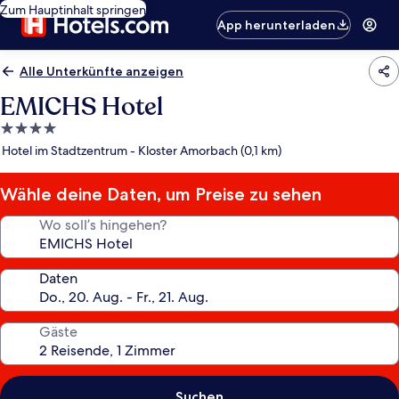
Zum Hauptinhalt springen
App herunterladen
Alle Unterkünfte anzeigen
EMICHS Hotel
4.0-
Sterne-
Hotel im Stadtzentrum - Kloster Amorbach (0,1 km)
Unterkunft
Wähle deine Daten, um Preise zu sehen
Wo soll’s hingehen?
Daten
Gäste
Suchen