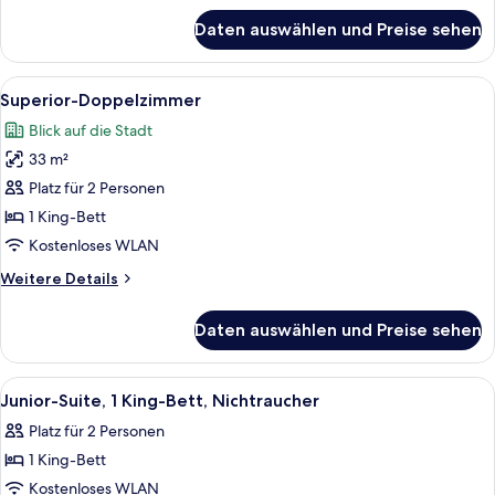
für
Daten auswählen und Preise sehen
Doppelzimmer
Alle
Ein modernes Hotelzimmer mit einem Be
6
Superior-Doppelzimmer
Fotos
Blick auf die Stadt
für
33 m²
Superior-
Doppelzimmer
Platz für 2 Personen
anzeigen
1 King-Bett
Kostenloses WLAN
Weitere
Weitere Details
Details
für
Daten auswählen und Preise sehen
Superior-
Doppelzimmer
Alle
Ein Hotelzimmer mit einem Bett, einem
5
Junior-Suite, 1 King-Bett, Nichtraucher
Fotos
Platz für 2 Personen
für
1 King-Bett
Junior-
Suite,
Kostenloses WLAN