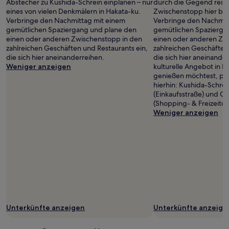
Abstecher zu Kushida-Schrein einplanen – nur
durch die Gegend reist, 
eines von vielen Denkmälern in Hakata-ku.
Zwischenstopp hier be
Verbringe den Nachmittag mit einem
Verbringe den Nachmit
gemütlichen Spaziergang und plane den
gemütlichen Spazierga
einen oder anderen Zwischenstopp in den
einen oder anderen Zw
zahlreichen Geschäften und Restaurants ein,
zahlreichen Geschäften
die sich hier aneinanderreihen.
die sich hier aneinand
Weniger anzeigen
kulturelle Angebot in F
genießen möchtest, pl
hierhin: Kushida-Schre
(Einkaufsstraße) und Ca
(Shopping- & Freizeitce
Weniger anzeigen
Unterkünfte anzeigen
Unterkünfte anzeige