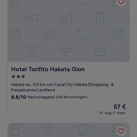
Hotel Torifito Hakata Gion
Hotel Torifito Hakata Gion
3.0-
Sterne-
Hakata-ku, 0,6 km von Canal City Hakata (Shopping- &
Unterkunft
Freizeitcenter) entfernt
8.8
8,8/10
Hervorragend
(616 Bewertungen)
von
Der
57 €
10,
Preis
Hervorragend,
31. Aug.–1. Sept.
beträgt
(616
57 €
Bewertungen)
The BREAKFAST HOTEL Fukuoka Nakasu