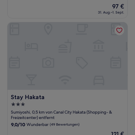
von
Der
97 €
10,
Preis
Hervorragend,
31. Aug.–1. Sept.
beträgt
(984
97 €
Bewertungen)
Stay Hakata
Stay Hakata
Stay Hakata
3.0-
Sterne-
Sumiyoshi, 0,5 km von Canal City Hakata (Shopping- &
Unterkunft
Freizeitcenter) entfernt
9.0
9,0/10
Wunderbar
(49 Bewertungen)
von
Der
121 €
10,