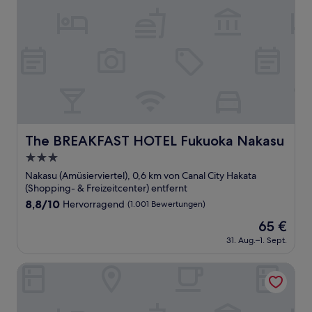
The BREAKFAST HOTEL Fukuoka Nakasu
The BREAKFAST HOTEL Fukuoka Nakasu
3.0-
Sterne-
Nakasu (Amüsierviertel), 0,6 km von Canal City Hakata
Unterkunft
(Shopping- & Freizeitcenter) entfernt
8.8
8,8/10
Hervorragend
(1.001 Bewertungen)
von
Der
65 €
10,
Preis
Hervorragend,
31. Aug.–1. Sept.
beträgt
(1.001
65 €
Bewertungen)
Four Points Flex by Sheraton Fukuoka Hakata