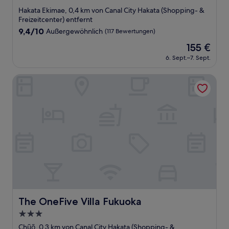
Sterne-
Hakata Ekimae, 0,4 km von Canal City Hakata (Shopping- &
Unterkunft
Freizeitcenter) entfernt
9.4
9,4/10
Außergewöhnlich
(117 Bewertungen)
von
Der
155 €
10,
Preis
Außergewöhnlich,
6. Sept.–7. Sept.
beträgt
(117
155 €
Bewertungen)
The OneFive Villa Fukuoka
The OneFive Villa Fukuoka
The OneFive Villa Fukuoka
3.0-
Sterne-
Chūō, 0,3 km von Canal City Hakata (Shopping- &