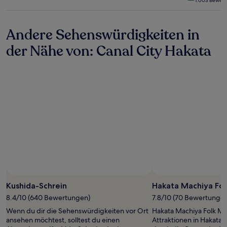
1.003 Bewer
gelten.
Sterne-
Unterkunft
Andere Sehenswürdigkeiten in
der Nähe von: Canal City Hakata
Kushida-Schrein
Hakata Machiya Fo
8.4/10 (640 Bewertungen)
7.8/10 (70 Bewertunge
Wenn du dir die Sehenswürdigkeiten vor Ort
Hakata Machiya Folk Mu
ansehen möchtest, solltest du einen
Attraktionen in Hakata