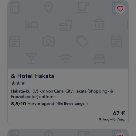
Bewertungen)
& Hotel Hakata
& Hotel Hakata
& Hotel Hakata
3.0-
Sterne-
Hakata-ku, 0,5 km von Canal City Hakata (Shopping- &
Unterkunft
Freizeitcenter) entfernt
8.8
8,8/10
Hervorragend
(486 Bewertungen)
von
Der
67 €
10,
Preis
Hervorragend,
9. Aug.–10. Aug.
beträgt
(486
67 €
Bewertungen)
Hotel Torifito Hakata Gion