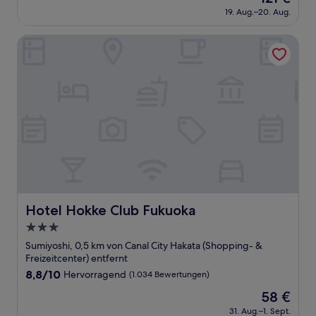
Preis
Wunderbar,
19. Aug.–20. Aug.
beträgt
(49
121 €
Bewertungen)
Hotel Hokke Club Fukuoka
Hotel Hokke Club Fukuoka
Hotel Hokke Club Fukuoka
3.0-
Sterne-
Sumiyoshi, 0,5 km von Canal City Hakata (Shopping- &
Unterkunft
Freizeitcenter) entfernt
8.8
8,8/10
Hervorragend
(1.034 Bewertungen)
von
Der
58 €
10,
Preis
Hervorragend,
31. Aug.–1. Sept.