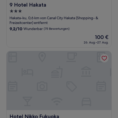
9 Hotel Hakata
9 Hotel Hakata
3.0-
Sterne-
Hakata-ku, 0,6 km von Canal City Hakata (Shopping- &
Unterkunft
Freizeitcenter) entfernt
9.2
9,2/10
Wunderbar
(75 Bewertungen)
von
Der
100 €
10,
Preis
Wunderbar,
26. Aug.–27. Aug.
beträgt
(75
100 €
Bewertungen)
Hotel Nikko Fukuoka
Hotel Nikko Fukuoka
Hotel Nikko Fukuoka