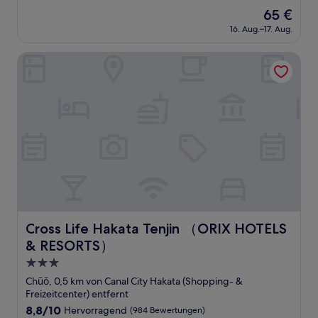
von
Der
65 €
10,
Preis
Wunderbar,
16. Aug.–17. Aug.
beträgt
(1.007
65 €
Bewertungen)
Cross Life Hakata Tenjin （ORIX HOTELS & RESORTS）
Cross Life Hakata Tenjin （ORIX HOTELS & RESORTS）
Cross Life Hakata Tenjin （ORIX HOTELS
& RESORTS）
3.0-
Sterne-
Chūō, 0,5 km von Canal City Hakata (Shopping- &
Unterkunft
Freizeitcenter) entfernt
8.8
8,8/10
Hervorragend
(984 Bewertungen)