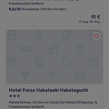
Unterkunft
Freizeitcenter) entfernt
9.2
9,2/10
Wunderbar
(346 Bewertungen)
von
Der
91 €
10,
Preis
Wunderbar,
17. Aug.–18. Aug.
beträgt
(346
91 €
Bewertungen)
Hotel Forza Hakataeki Hakataguchi
Hotel Forza Hakataeki Hakataguchi
Hotel Forza Hakataeki Hakataguchi
3.0-
Sterne-
Hakata Ekimae, 0,6 km von Canal City Hakata (Shopping- &
Unterkunft
Freizeitcenter) entfernt