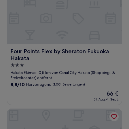
Four Points Flex by Sheraton Fukuoka Hakata
Four Points Flex by Sheraton Fukuoka
Hakata
3.0-
Sterne-
Hakata Ekimae, 0,5 km von Canal City Hakata (Shopping- &
Unterkunft
Freizeitcenter) entfernt
8.8
8,8/10
Hervorragend
(1.001 Bewertungen)
von
Der
66 €
10,
Preis
Hervorragend,
31. Aug.–1. Sept.
beträgt
(1.001
66 €
Bewertungen)
HOTEL IL PALAZZO