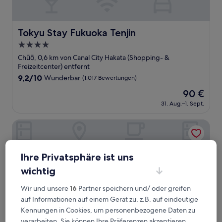
Tokyu Stay Fukuoka Tenjin
Tokyu Stay Fukuoka Tenjin
4.0-
Sterne-
Chūō, 0,6 km von Canal City Hakata (Shopping- &
Unterkunft
Freizeitcenter) entfernt
9.2
9,2/10
Wunderbar
(1.017 Bewertungen)
von
Der
90 €
10,
Preis
Wunderbar,
31. Aug.–1. Sept.
beträgt
(1.017
90 €
Bewertungen)
Mitsui Garden Hotel Fukuoka Gion
Ihre Privatsphäre ist uns
wichtig
Wir und unsere
16
Partner speichern und/ oder greifen
auf Informationen auf einem Gerät zu, z.B. auf eindeutige
Kennungen in Cookies, um personenbezogene Daten zu
verarbeiten. Sie können Ihre Präferenzen akzeptieren