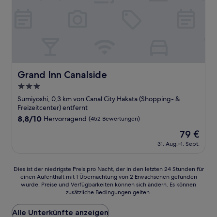
Grand Inn Canalside
Grand Inn Canalside
3.0-
Sterne-
Sumiyoshi, 0,3 km von Canal City Hakata (Shopping- &
Unterkunft
Freizeitcenter) entfernt
8.8
8,8/10
Hervorragend
(452 Bewertungen)
von
Der
79 €
10,
Preis
Hervorragend,
31. Aug.–1. Sept.
beträgt
(452
79 €
Bewertungen)
Dies
Dies ist der niedrigste Preis pro Nacht, der in den letzten 24 Stunden für
einen Aufenthalt mit 1 Übernachtung von 2 Erwachsenen gefunden
ist
wurde. Preise und Verfügbarkeiten können sich ändern. Es können
der
zusätzliche Bedingungen gelten.
niedrigste
Preis
Alle Unterkünfte anzeigen
pro