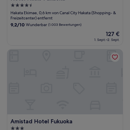
4.5-
Sterne-
Hakata Ekimae, 0,6 km von Canal City Hakata (Shopping- &
Unterkunft
Freizeitcenter) entfernt
9.2
9,2/10
Wunderbar
(1.003 Bewertungen)
von
Der
127 €
10,
Preis
Wunderbar,
1. Sept.–2. Sept.
beträgt
(1.003
127 €
Bewertungen)
Amistad Hotel Fukuoka
Amistad Hotel Fukuoka
Amistad Hotel Fukuoka
3.0-