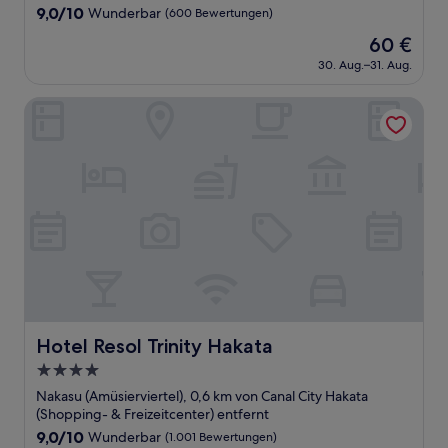
9.0
9,0/10
Wunderbar
(600 Bewertungen)
von
Der
60 €
10,
Preis
Wunderbar,
30. Aug.–31. Aug.
beträgt
(600
60 €
Bewertungen)
Hotel Resol Trinity Hakata
Hotel Resol Trinity Hakata
Hotel Resol Trinity Hakata
4.0-
Sterne-
Nakasu (Amüsierviertel), 0,6 km von Canal City Hakata
Unterkunft
(Shopping- & Freizeitcenter) entfernt
9.0
9,0/10
Wunderbar
(1.001 Bewertungen)