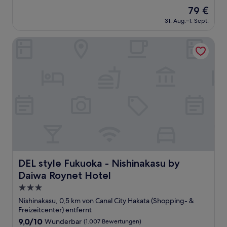
von
Der
79 €
10,
Preis
Wunderbar,
31. Aug.–1. Sept.
beträgt
(1.001
79 €
Bewertungen)
DEL style Fukuoka - Nishinakasu by Daiwa Roynet Hotel
DEL style Fukuoka - Nishinakasu by Daiwa Roynet Hotel
DEL style Fukuoka - Nishinakasu by
Daiwa Roynet Hotel
3.0-
Sterne-
Nishinakasu, 0,5 km von Canal City Hakata (Shopping- &
Unterkunft
Freizeitcenter) entfernt
9.0
9,0/10
Wunderbar
(1.007 Bewertungen)