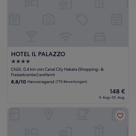
HOTEL IL PALAZZO
HOTEL IL PALAZZO
4.0-
Sterne-
Chūō, 0,4 km von Canal City Hakata (Shopping- &
Unterkunft
Freizeitcenter) entfernt
8.8
8,8/10
Hervorragend
(775 Bewertungen)
von
Der
148 €
10,
Preis
Hervorragend,
9. Aug.–10. Aug.
beträgt
(775
148 €
Bewertungen)
Grand Inn Canalside