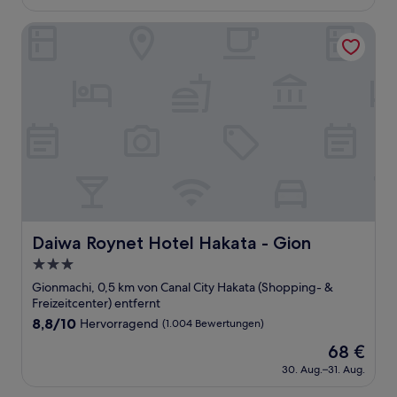
beträgt
(1.034
58 €
Bewertungen)
Daiwa Roynet Hotel Hakata - Gion
Daiwa Roynet Hotel Hakata - Gion
Daiwa Roynet Hotel Hakata - Gion
3.0-
Sterne-
Gionmachi, 0,5 km von Canal City Hakata (Shopping- &
Unterkunft
Freizeitcenter) entfernt
8.8
8,8/10
Hervorragend
(1.004 Bewertungen)
von
Der
68 €
10,
Preis
Hervorragend,
30. Aug.–31. Aug.
beträgt
(1.004
68 €