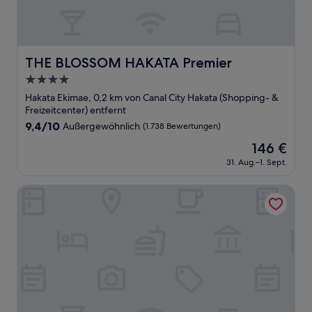
THE BLOSSOM HAKATA Premier
THE BLOSSOM HAKATA Premier
4.0-
Sterne-
Hakata Ekimae, 0,2 km von Canal City Hakata (Shopping- &
Unterkunft
Freizeitcenter) entfernt
9.4
9,4/10
Außergewöhnlich
(1.738 Bewertungen)
von
Der
146 €
10,
Preis
Außergewöhnlich,
31. Aug.–1. Sept.
beträgt
(1.738
146 €
Bewertungen)
Tokyu Stay Fukuoka Tenjin