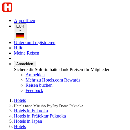
App öffnen
EUR
•
Unterkunft registrieren
Hilfe
Meine Reisen
Anmelden
Sichere dir Sofortrabatte dank Preisen für Mitglieder
Anmelden
Mehr zu Hotels.com Rewards
Reisen buchen
Feedback
Hotels
Hotels nahe Mizuho PayPay Dome Fukuoka
Hotels in Fukuoka
Hotels in Präfektur Fukuoka
Hotels in Japan
Hotels