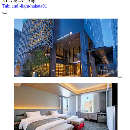
30. Aug.–31. Aug.
Tabi and.-light-hakata01