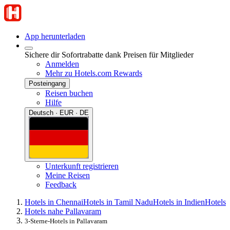
App herunterladen
Sichere dir Sofortrabatte dank Preisen für Mitglieder
Anmelden
Mehr zu Hotels.com Rewards
Posteingang
Reisen buchen
Hilfe
Deutsch · EUR · DE
Unterkunft registrieren
Meine Reisen
Feedback
Hotels in Chennai
Hotels in Tamil Nadu
Hotels in Indien
Hotels
Hotels nahe Pallavaram
3-Sterne-Hotels in Pallavaram