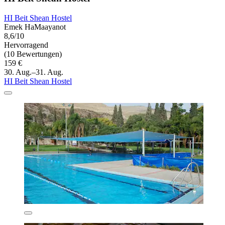
HI Beit Shean Hostel
Emek HaMaayanot
8,6/10
Hervorragend
(10 Bewertungen)
159 €
30. Aug.–31. Aug.
HI Beit Shean Hostel