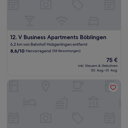
V Business Apartments Böblingen
12. V Business Apartments Böblingen
6,2 km von Bahnhof Holzgerlingen entfernt
8.6
8,6/10
Hervorragend
(58 Bewertungen)
von
Der
75 €
10,
Preis
Hervorragend,
inkl. Steuern & Gebühren
beträgt
30. Aug.–31. Aug.
(58
75 €
Bewertungen)
Hotel Stuttgart Sindelfingen City by Tulip Inn