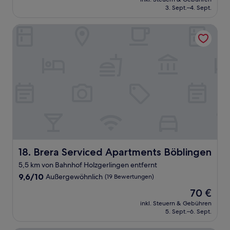
beträgt
3. Sept.–4. Sept.
(43
59 €
Bewertungen)
Brera Serviced Apartments Böblingen
Brera Serviced Apartments Böblingen
18. Brera Serviced Apartments Böblingen
5,5 km von Bahnhof Holzgerlingen entfernt
9.6
9,6/10
Außergewöhnlich
(19 Bewertungen)
von
Der
70 €
10,
Preis
Außergewöhnlich,
inkl. Steuern & Gebühren
beträgt
5. Sept.–6. Sept.
(19
70 €
Bewertungen)