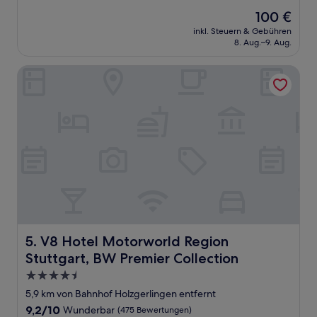
von
Der
100 €
10,
Preis
Hervorragend,
inkl. Steuern & Gebühren
beträgt
8. Aug.–9. Aug.
(28
100 €
Bewertungen)
V8 Hotel Motorworld Region Stuttgart, BW Premier Colle
V8 Hotel Motorworld Region Stuttgart, BW Premier Coll
5. V8 Hotel Motorworld Region
Stuttgart, BW Premier Collection
4.5-
Sterne-
5,9 km von Bahnhof Holzgerlingen entfernt
Unterkunft
9.2
9,2/10
Wunderbar
(475 Bewertungen)