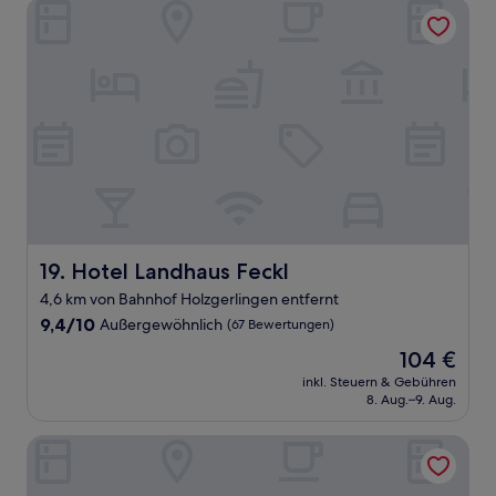
Hotel Landhaus Feckl
Hotel Landhaus Feckl
19. Hotel Landhaus Feckl
4,6 km von Bahnhof Holzgerlingen entfernt
9.4
9,4/10
Außergewöhnlich
(67 Bewertungen)
von
Der
104 €
10,
Preis
Außergewöhnlich,
inkl. Steuern & Gebühren
beträgt
8. Aug.–9. Aug.
(67
104 €
Bewertungen)
Residenzhotel Stuttgart Airport, Sure Hotel Collection by