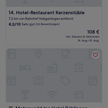
Hotel-Restaurant Kerzenstüble
14. Hotel-Restaurant Kerzenstüble
7,2 km von Bahnhof Holzgerlingen entfernt
8.2
8,2/10
Sehr gut
(26 Bewertungen)
von
Der
108 €
10,
Preis
Sehr
inkl. Steuern & Gebühren
beträgt
14. Aug.–15. Aug.
gut,
108 €
(26
Bewertungen)
Motorworld Inn Hotel Böblingen
Motorworld Inn Hotel Böblingen