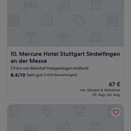
Mercure Hotel Stuttgart Sindelfingen an der Messe
10. Mercure Hotel Stuttgart Sindelfingen
an der Messe
7,9 km von Bahnhof Holzgerlingen entfernt
8.4
8,4/10
Sehr gut
(1.009 Bewertungen)
von
Der
67 €
10,
Preis
Sehr
inkl. Steuern & Gebühren
beträgt
23. Aug.–24. Aug.
gut,
67 €
(1.009
Bewertungen)
ipartment Boeblingen @HOME by Best Western