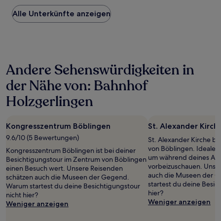
Preis
Alle Unterkünfte anzeigen
pro
Nacht,
der
in
den
letzten
Andere Sehenswürdigkeiten in
24 Stunden
für
der Nähe von: Bahnhof
einen
Aufenthalt
Holzgerlingen
mit
1 Übernachtung
von
Kongresszentrum Böblingen
St. Alexander Kirch
2 Erwachsenen
9.6/10 (5 Bewertungen)
gefunden
St. Alexander Kirche be
wurde.
von Böblingen. Ideale 
Kongresszentrum Böblingen ist bei deiner
Preise
um während deines Aufe
Besichtigungstour im Zentrum von Böblingen
und
vorbeizuschauen. Unse
einen Besuch wert. Unsere Reisenden
Verfügbarkeiten
auch die Museen der 
schätzen auch die Museen der Gegend.
können
startest du deine Besic
Warum startest du deine Besichtigungstour
sich
hier?
nicht hier?
ändern.
Weniger anzeigen
Weniger anzeigen
Es
können