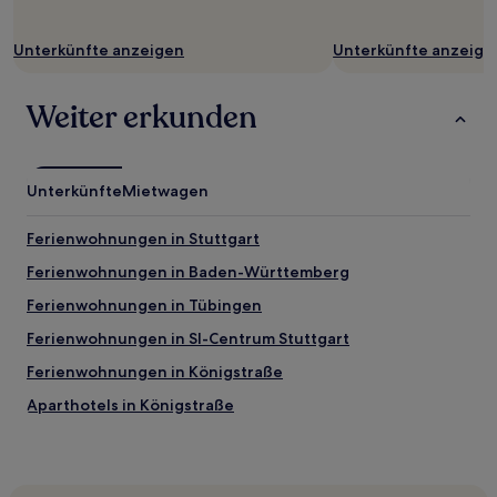
zusätzliche
Bedingungen
Unterkünfte anzeigen
Unterkünfte anzeige
gelten.
Weiter erkunden
Unterkünfte
Mietwagen
Ferienwohnungen in Stuttgart
Ferienwohnungen in Baden-Württemberg
Ferienwohnungen in Tübingen
Ferienwohnungen in SI-Centrum Stuttgart
Ferienwohnungen in Königstraße
Aparthotels in Königstraße
Hotels nahe Stuttgart
Hotels nahe Bahnhof Böblingen Danziger Straße