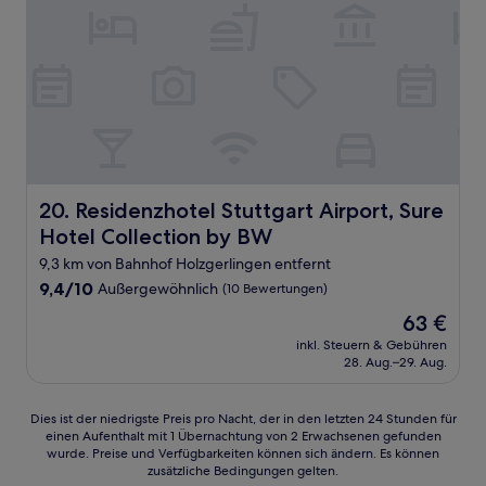
Residenzhotel Stuttgart Airport, Sure Hotel Collection 
20. Residenzhotel Stuttgart Airport, Sure
Hotel Collection by BW
9,3 km von Bahnhof Holzgerlingen entfernt
9.4
9,4/10
Außergewöhnlich
(10 Bewertungen)
von
Der
63 €
10,
Preis
Außergewöhnlich,
inkl. Steuern & Gebühren
beträgt
28. Aug.–29. Aug.
(10
63 €
Bewertungen)
Dies
Dies ist der niedrigste Preis pro Nacht, der in den letzten 24 Stunden für
einen Aufenthalt mit 1 Übernachtung von 2 Erwachsenen gefunden
ist
wurde. Preise und Verfügbarkeiten können sich ändern. Es können
der
zusätzliche Bedingungen gelten.
niedrigste