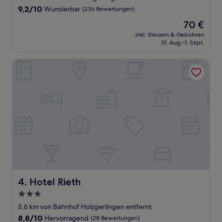
Unterkunft
9.2
9,2/10
Wunderbar
(236 Bewertungen)
von
Der
70 €
10,
Preis
Wunderbar,
inkl. Steuern & Gebühren
beträgt
31. Aug.–1. Sept.
(236
70 €
Bewertungen)
Hotel Rieth
Hotel Rieth
4. Hotel Rieth
3.0-
Sterne-
3,6 km von Bahnhof Holzgerlingen entfernt
Unterkunft
8.8
8,8/10
Hervorragend
(28 Bewertungen)