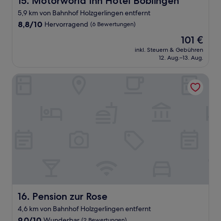
15. Motorworld Inn Hotel Böblingen
5,9 km von Bahnhof Holzgerlingen entfernt
8.8
8,8/10
Hervorragend
(6 Bewertungen)
von
Der
101 €
10,
Preis
Hervorragend,
inkl. Steuern & Gebühren
beträgt
12. Aug.–13. Aug.
(6
101 €
Bewertungen)
Pension zur Rose
Pension zur Rose
16. Pension zur Rose
4,6 km von Bahnhof Holzgerlingen entfernt
9.0
9,0/10
Wunderbar
(2 Bewertungen)