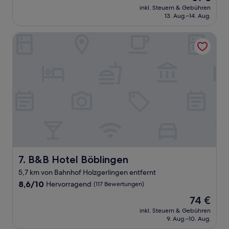
Preis
Sehr
inkl. Steuern & Gebühren
beträgt
13. Aug.–14. Aug.
gut,
51 €
(370
Bewertungen)
B&B Hotel Böblingen
B&B Hotel Böblingen
7. B&B Hotel Böblingen
5,7 km von Bahnhof Holzgerlingen entfernt
8.6
8,6/10
Hervorragend
(117 Bewertungen)
von
Der
74 €
10,
Preis
Hervorragend,
inkl. Steuern & Gebühren
beträgt
9. Aug.–10. Aug.
(117
74 €