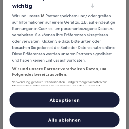
wichtig
5,5 km von Bahnhof Holzgerlingen entfernt
8.6
8,6/10
Hervorragend
(282 Bewertungen)
Wir und unsere
16
Partner speichern und/ oder greifen
von
Der
50 €
auf Informationen auf einem Gerät zu, z.B. auf eindeutige
10,
Preis
Hervorragend,
inkl. Steuern & Gebühren
Kennungen in Cookies, um personenbezogene Daten zu
beträgt
29. Aug.–30. Aug.
(282
verarbeiten. Sie können Ihre Präferenzen akzeptieren
50 €
Bewertungen)
oder verwalten. Klicken Sie dazu bitte unten oder
Hotel Restaurant Zum Reussenstein
besuchen Sie jederzeit die Seite der Datenschutzrichtlinie.
Diese Präferenzen werden unseren Partnern signalisiert
und haben keinen Einfluss auf Surfdaten.
Wir und unsere Partner verarbeiten Daten, um
Folgendes bereitzustellen:
Verwendung genauer Standortdaten. Endgeräteeigenschaften zur
Identifikation aktiv abfragen. Speichern von oder Zugriff auf
Informationen auf einem Endgerät. Personalisierte Werbung und
Inhalte, Messung von Werbeleistung und der Performance von Inhalten,
Zielgruppenforschung sowie Entwicklung und Verbesserung von
Akzeptieren
Angeboten.
Liste der Partner (Lieferanten)
Hotel Restaurant Zum Reussenstein
2. Hotel Restaurant Zum Reussenstein
Alle ablehnen
4.0-
Sterne-
5,1 km von Bahnhof Holzgerlingen entfernt