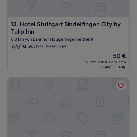
Hotel Stuttgart Sindelfingen City by Tulip Inn
13. Hotel Stuttgart Sindelfingen City by
Tulip Inn
6,8 km von Bahnhof Holzgerlingen entfernt
7.4
7,4/10
Gut
(262 Bewertungen)
von
Der
50 €
10,
Preis
Gut,
inkl. Steuern & Gebühren
beträgt
10. Aug.–11. Aug.
(262
50 €
Bewertungen)
Hotel-Restaurant Kerzenstüble