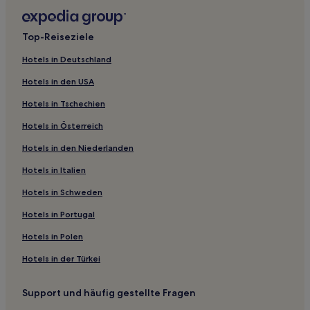
Sindelfingen Hotels
Stuttgart Hotels
Top-Reiseziele
Böblingen Hotels
Hotels in Deutschland
Hotels nahe Fairground Sindelfingen
Hotels in den USA
Mönchberg Hotels
Hotels in Tschechien
Sternhäule: Hotels
Hotels in Österreich
Hotels nahe S-Bahn-Station Oberaichen
Hotels in den Niederlanden
Hotels nahe U-Bahn-Station Vaihinger Straße
Hotels nahe Hanns-Martin-Schleyer-Halle
Hotels in Italien
Hotels nahe Bahnhof Holzgerlingen Nord
Hotels in Schweden
Lustnau Hotels
Hotels in Portugal
Landkreis Tübingen: Hotels
Hotels in Polen
Wanne Hotels
Hotels in der Türkei
Neuweiler Hotels
Support und häufig gestellte Fragen
Landkreis Böblingen: Hotels