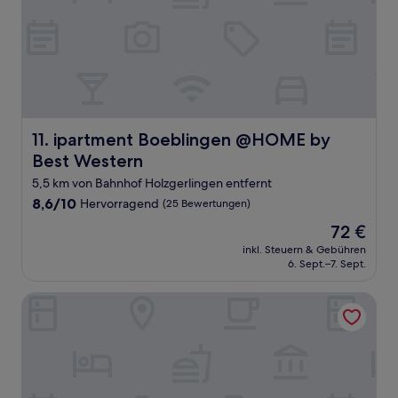
ipartment Boeblingen @HOME by Best Western
11. ipartment Boeblingen @HOME by
Best Western
5,5 km von Bahnhof Holzgerlingen entfernt
8.6
8,6/10
Hervorragend
(25 Bewertungen)
von
Der
72 €
10,
Preis
Hervorragend,
inkl. Steuern & Gebühren
beträgt
6. Sept.–7. Sept.
(25
72 €
Bewertungen)
V Business Apartments Böblingen