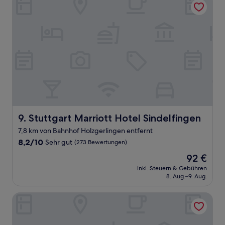
Stuttgart Marriott Hotel Sindelfingen
9. Stuttgart Marriott Hotel Sindelfingen
7,8 km von Bahnhof Holzgerlingen entfernt
8.2
8,2/10
Sehr gut
(273 Bewertungen)
von
Der
92 €
10,
Preis
Sehr
inkl. Steuern & Gebühren
beträgt
8. Aug.–9. Aug.
gut,
92 €
(273
Bewertungen)
Mercure Hotel Stuttgart Sindelfingen an der Messe