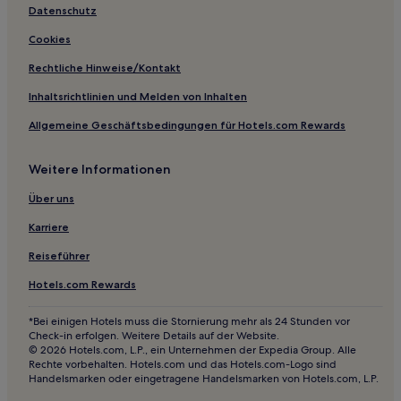
Familien in Leinfelden-Echterdingen
Datenschutz
Haustierfreundliche in Pforzheim
Cookies
Familien in Pforzheim
Rechtliche Hinweise/Kontakt
Hotels mit Parkplatz in Regierungsbezirk Stuttgart
Inhaltsrichtlinien und Melden von Inhalten
Haustierfreundliche in Regierungsbezirk Stuttgart
Allgemeine Geschäftsbedingungen für Hotels.com Rewards
Lgbtqia-Freundliche nahe SI-Centrum Stuttgart
Weitere Informationen
Haustierfreundliche nahe SI-Centrum Stuttgart
Hotels mit Pool nahe SI-Centrum Stuttgart
Über uns
Familien nahe SI-Centrum Stuttgart
Karriere
Hotels mit Parkplatz in Landkreis Esslingen
Reiseführer
Familien in Tübingen
Hotels.com Rewards
Haustierfreundliche in Tübingen
*Bei einigen Hotels muss die Stornierung mehr als 24 Stunden vor
Hotels mit Parkplatz in Fellbach
Check-in erfolgen. Weitere Details auf der Website.
© 2026 Hotels.com, L.P., ein Unternehmen der Expedia Group. Alle
Haustierfreundliche in Baden-Württemberg
Rechte vorbehalten. Hotels.com und das Hotels.com-Logo sind
Handelsmarken oder eingetragene Handelsmarken von Hotels.com, L.P.
Ski in Baden-Württemberg