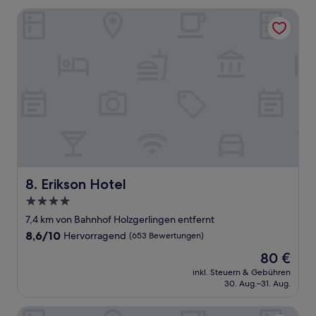
Bewertungen)
Erikson Hotel
Erikson Hotel
8. Erikson Hotel
4.0-
Sterne-
7,4 km von Bahnhof Holzgerlingen entfernt
Unterkunft
8.6
8,6/10
Hervorragend
(653 Bewertungen)
von
Der
80 €
10,
Preis
Hervorragend,
inkl. Steuern & Gebühren
beträgt
30. Aug.–31. Aug.
(653
80 €
Bewertungen)
Stuttgart Marriott Hotel Sindelfingen