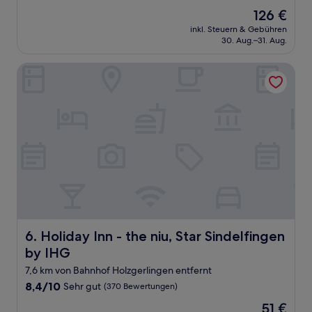
von
Der
126 €
10,
Preis
Wunderbar,
inkl. Steuern & Gebühren
beträgt
30. Aug.–31. Aug.
(475
126 €
Bewertungen)
Holiday Inn - the niu, Star Sindelfingen by IHG
Holiday Inn - the niu, Star Sindelfingen by IHG
6. Holiday Inn - the niu, Star Sindelfingen
by IHG
7,6 km von Bahnhof Holzgerlingen entfernt
8.4
8,4/10
Sehr gut
(370 Bewertungen)
von
Der
51 €
10,