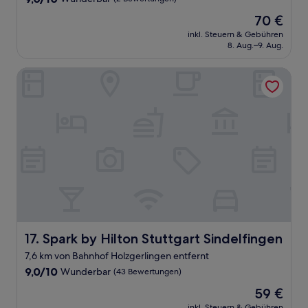
von
Der
70 €
10,
Preis
Wunderbar,
inkl. Steuern & Gebühren
beträgt
8. Aug.–9. Aug.
(2
70 €
Bewertungen)
Spark by Hilton Stuttgart Sindelfingen
Spark by Hilton Stuttgart Sindelfingen
17. Spark by Hilton Stuttgart Sindelfingen
7,6 km von Bahnhof Holzgerlingen entfernt
9.0
9,0/10
Wunderbar
(43 Bewertungen)
von
Der
59 €
10,
Preis
Wunderbar,
inkl. Steuern & Gebühren