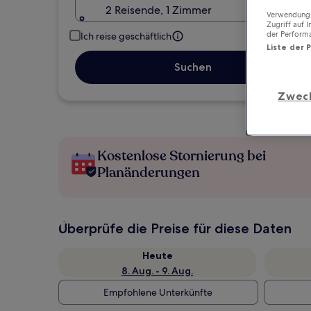
2 Reisende, 1 Zimmer
Verwendung g
Zugriff auf 
der Perform
Ich reise geschäftlich
Liste der 
Suchen
Zwec
Kostenlose Stornierung bei
Planänderungen
Überprüfe die Preise für diese Daten
Heute
8. Aug. - 9. Aug.
Empfohlene Unterkünfte