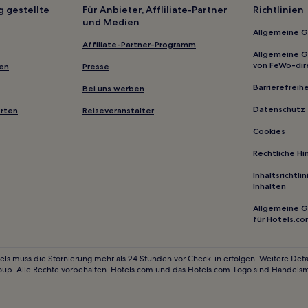
Goldkronacher Forst Hotels
g gestellte
Für Anbieter, Affliliate-Partner
Richtlinien
und Medien
Hotels nahe Bahnhof Köditz
Allgemeine 
Landkreis Bamberg: Hotels
Affiliate-Partner-Programm
Allgemeine 
Hotels nahe Skigebiet Ochsenkop
von FeWo-dir
gen
Presse
erg
Hotels nahe Bushaltestelle Seu
Barrierefreihe
Bei uns werben
Bischofsgrüner Forst Hotels
Datenschutz
erten
Reiseveranstalter
Familien in Bayreuth
Cookies
Hotels mit Pool nahe Untreusee
Rechtliche H
Hotels mit Küchenzeile nahe U
Inhaltsrichtl
Inhalten
Hotels mit inbegriffenem Früh
Familien in Altstadt Bamberg
Allgemeine 
für Hotels.c
Familien in Fränkische Schweiz
Familien in Bamberg
els muss die Stornierung mehr als 24 Stunden vor Check-in erfolgen. Weitere Detai
oup. Alle Rechte vorbehalten. Hotels.com und das Hotels.com-Logo sind Handels