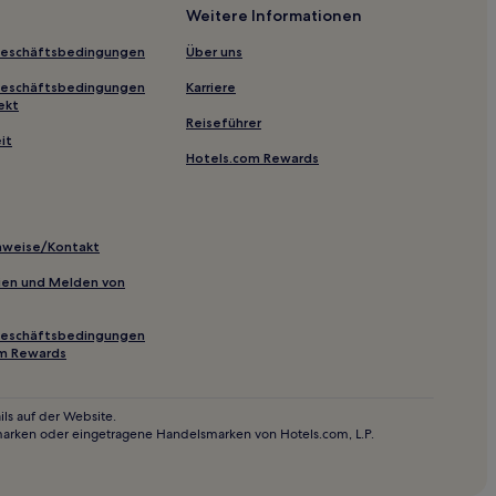
Weitere Informationen
Geschäftsbedingungen
Über uns
Geschäftsbedingungen
Karriere
f - Bischofsgrün - Fleckl
ekt
Reiseführer
lbitz Alm Bayreuth
it
Hotels.com Rewards
inweise/Kontakt
ntreusee
inien und Melden von
stück nahe Untreusee
Geschäftsbedingungen
om Rewards
ls auf der Website.
marken oder eingetragene Handelsmarken von Hotels.com, L.P.