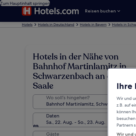
Zum Hauptinhalt springen
Reisen buchen
Hotels
Hotels in Deutschland
Hotels in Bayern
Hotels in Sch
Hotels in der Nähe von
Bahnhof Martinlamitz in
Schwarzenbach an der
Saale
Ihre
Wo soll’s hingehen?
Wir und u
z.B. auf 
können Ihr
Daten
besuchen S
Sa., 22. Aug. - So., 23. Aug.
Partnern s
Gäste
Wir und 