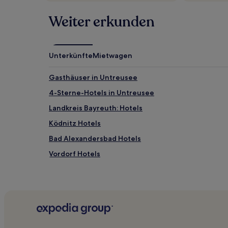
Weiter erkunden
Unterkünfte
Mietwagen
Gasthäuser in Untreusee
4-Sterne-Hotels in Untreusee
Landkreis Bayreuth: Hotels
Ködnitz Hotels
Bad Alexandersbad Hotels
Vordorf Hotels
Fichtelberg Hotels
Hotels nahe Bahnhof Marktschorgast
Hotels nahe Hof Hauptbahnhof
Wunsiedel Hotels