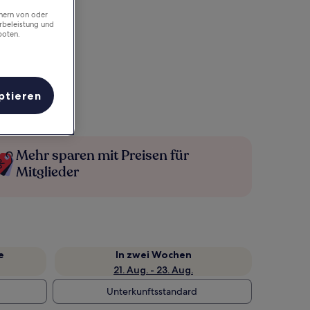
chern von oder
rbeleistung und
boten.
ptieren
Mehr sparen mit Preisen für
Mitglieder
e
In zwei Wochen
21. Aug. - 23. Aug.
Unterkunftsstandard