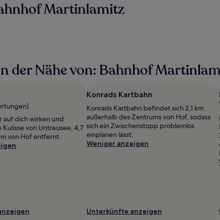
ahnhof Martinlamitz
n der Nähe von: Bahnhof Martinlam
Konrads Kartbahn
ertungen)
Konrads Kartbahn befindet sich 2,1 km
außerhalb des Zentrums von Hof, sodass
r auf dich wirken und
sich ein Zwischenstopp problemlos
Kulisse von Untreusee, 4,7
einplanen lässt.
m von Hof entfernt.
Weniger anzeigen
eigen
anzeigen
Unterkünfte anzeigen