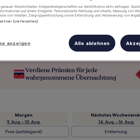
enauer Standortdaten. Endgeräteeigenschaften zur Identifikation aktiv abfragen. Spei
Informationen auf einem Endgerät. Personalisierte Werbung und Inhalte, Messung von We
ance von Inhalten, Zielgruppenforschung sowie Entwicklung und Verbesserung von Ange
Partner (Lieferanten)
ke anzeigen
Alle ablehnen
Akze
Verdiene Prämien für jede
wahrgenommene Übernachtung
Morgen
Nächstes Wochenend
9. Aug. - 10. Aug.
14. Aug. - 16. Aug.
Preis (aufsteigend)
Entfernung