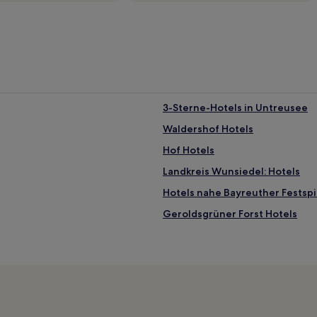
3-Sterne-Hotels in Untreusee
Waldershof Hotels
Hof Hotels
Landkreis Wunsiedel: Hotels
Hotels nahe Bayreuther Festsp
Geroldsgrüner Forst Hotels
Weißenstadter Forst-Nord Hote
Riglasreuth Hotels
Hotels nahe Bahnhof Neusorg
Hotels nahe Bahnhof Immenreu