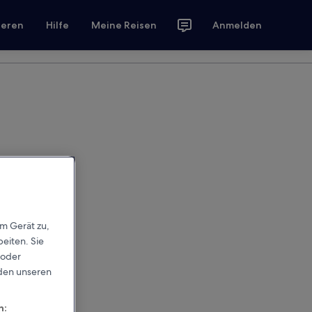
ieren
Hilfe
Meine Reisen
Anmelden
em Gerät zu,
eiten. Sie
 oder
rden unseren
n: