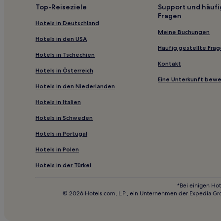
Landkreis Hof: Hotels
Top-Reiseziele
Support und häufi
Fragen
Bad Steben Hotels
Hotels in Deutschland
Wirsberg Hotels
Meine Buchungen
Hotels in den USA
Ort Hotels
Häufig gestellte Fra
Hotels in Tschechien
Hotels nahe Skischaukel Hempelsberg und Geiersb
Kontakt
Hotels in Österreich
Landkreis Kulmbach: Hotels
Eine Unterkunft bew
Hotels in den Niederlanden
Haustierfreundliche in Bayreuth
Hotels in Italien
Haustierfreundliche in Schönsee
Hotels in Schweden
Haustierfreundliche nahe Untreusee
Hotels in Portugal
Hotels mit Fitnessbereich nahe Untreusee
Haustierfreundliche in Altstadt Bamberg
Hotels in Polen
Hotels mit inbegriffenem Frühstück in Bad Steben
Hotels in der Türkei
Hotels mit inbegriffenem Frühstück in Bamberg
*Bei einigen Hot
© 2026 Hotels.com, L.P., ein Unternehmen der Expedia Gr
Haustierfreundliche in Hof