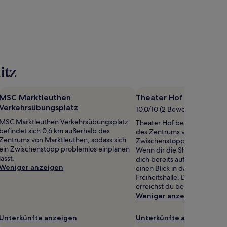
itz
MSC Marktleuthen
Theater Hof
Verkehrsübungsplatz
10.0/10 (2 Bewertungen)
MSC Marktleuthen Verkehrsübungsplatz
Theater Hof befindet sich 0,
befindet sich 0,6 km außerhalb des
des Zentrums von Hof, sodass
Zentrums von Marktleuthen, sodass sich
Zwischenstopp problemlos ei
ein Zwischenstopp problemlos einplanen
Wenn dir die Show gefallen 
lässt.
dich bereits auf eine weitere 
Weniger anzeigen
einen Blick in das Programm
Freiheitshalle. Den Veranstal
erreichst du bequem zu Fuß.
Weniger anzeigen
Unterkünfte anzeigen
Unterkünfte anzeigen