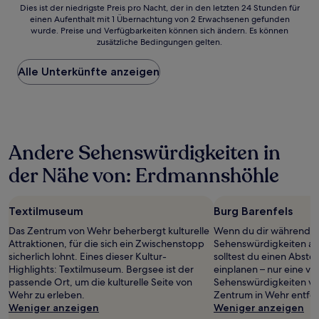
Dies
Dies ist der niedrigste Preis pro Nacht, der in den letzten 24 Stunden für
einen Aufenthalt mit 1 Übernachtung von 2 Erwachsenen gefunden
ist
wurde. Preise und Verfügbarkeiten können sich ändern. Es können
der
zusätzliche Bedingungen gelten.
niedrigste
Preis
Alle Unterkünfte anzeigen
pro
Nacht,
der
in
den
letzten
Andere Sehenswürdigkeiten in
24 Stunden
für
der Nähe von: Erdmannshöhle
einen
Aufenthalt
mit
Textilmuseum
Burg Barenfels
1 Übernachtung
von
Das Zentrum von Wehr beherbergt kulturelle
Wenn du dir während de
2 Erwachsenen
Attraktionen, für die sich ein Zwischenstopp
Sehenswürdigkeiten an
gefunden
sicherlich lohnt. Eines dieser Kultur-
solltest du einen Abste
wurde.
Highlights: Textilmuseum. Bergsee ist der
einplanen – nur eine vo
Preise
passende Ort, um die kulturelle Seite von
Sehenswürdigkeiten vor
und
Wehr zu erleben.
Zentrum in Wehr entfern
Verfügbarkeiten
Weniger anzeigen
Weniger anzeigen
können