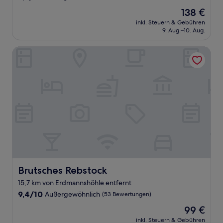
von
Der
138 €
10,
Preis
Außergewöhnlich,
inkl. Steuern & Gebühren
beträgt
9. Aug.–10. Aug.
(9
138 €
Bewertungen)
Brutsches Rebstock
Brutsches Rebstock
Brutsches Rebstock
15,7 km von Erdmannshöhle entfernt
9.4
9,4/10
Außergewöhnlich
(53 Bewertungen)
von
Der
99 €
10,
Preis
Außergewöhnlich,
inkl. Steuern & Gebühren