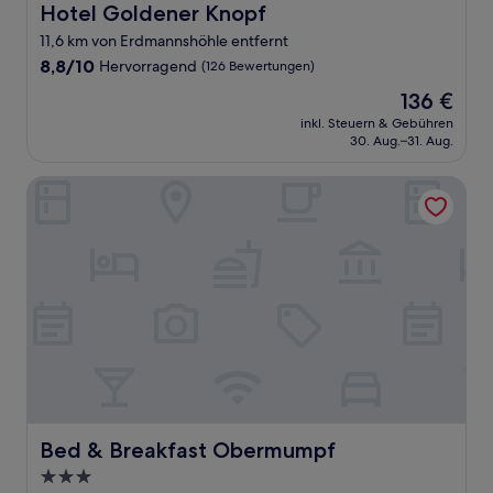
Hotel Goldener Knopf
Hotel Goldener Knopf
11,6 km von Erdmannshöhle entfernt
8.8
8,8/10
Hervorragend
(126 Bewertungen)
von
Der
136 €
10,
Preis
Hervorragend,
inkl. Steuern & Gebühren
beträgt
30. Aug.–31. Aug.
(126
136 €
Bewertungen)
Bed & Breakfast Obermumpf
Bed & Breakfast Obermumpf
Bed & Breakfast Obermumpf
3.0-