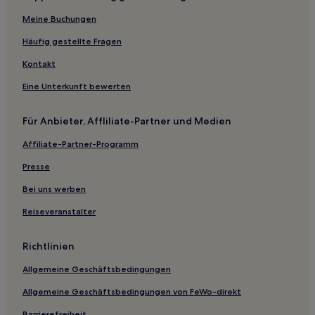
Segeten Hotels
Meine Buchungen
Hotels nahe Bahnhof Hausen-Raitbach
Häufig gestellte Fragen
Kleines Wiesental Hotels
Kontakt
Marzell Hotels
Eine Unterkunft bewerten
Ferienwohnungen in Titisee-Neustadt
Für Anbieter, Affliliate-Partner und Medien
Ferienwohnungen in Feldberg
Affiliate-Partner-Programm
Haustierfreundliche in Todtnau
Hotels mit inbegriffenem Frühstück in Todtnau
Presse
Haustierfreundliche in St. Blasien
Bei uns werben
Hotels mit inbegriffenem Frühstück in St. Blasien
Reiseveranstalter
Hotels mit Parkplatz in St. Blasien
Richtlinien
Familien in Todtnauberg
Allgemeine Geschäftsbedingungen
Hotels mit Parkplatz in Todtnauberg
Allgemeine Geschäftsbedingungen von FeWo-direkt
Hotels mit Parkplatz in Waldshut-Tiengen
Barrierefreiheit