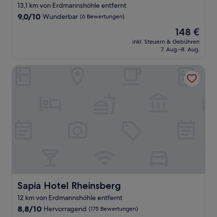
Sterne-
13,1 km von Erdmannshöhle entfernt
Unterkunft
9.0
9,0/10
Wunderbar
(6 Bewertungen)
von
Der
148 €
10,
Preis
Wunderbar,
inkl. Steuern & Gebühren
beträgt
7. Aug.–8. Aug.
(6
148 €
Bewertungen)
Sapia Hotel Rheinsberg
Sapia Hotel Rheinsberg
Sapia Hotel Rheinsberg
12 km von Erdmannshöhle entfernt
8.8
8,8/10
Hervorragend
(175 Bewertungen)
von