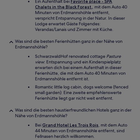
Ein Aufenthalt bei
Favorite place - SPA
Chalets in the Black Forest.
, mit dem Auto 40
Minuten von Erdmannshöhle entfernt,
verspricht Entspannung in der Natur. In dieser
Lodge erwartet Gäste Folgendes:
Verandas/Lanais und Zimmer mit Küche.
Was sind die besten Ferienhütten ganz in der Nähe von
Erdmannshöhle?
SchwarzwaldHof renovated cottage
Pasture
view
: Entspannung und ein Kinderspielplatz
erwarten dich bei einem Aufenthalt in dieser
Ferienhütte, die mit dem Auto 40 Minuten von
Erdmannshöhle entfernt ist.
Romantic little log cabin, dogs welcome (fenced
small garden): Eine zweite empfehlenswerte
Ferienhütte liegt gar nicht weit entfernt.
Was sind die besten haustierfreundlichen Hotels ganz in der
Nähe von Erdmannshöhle?
Bei
Grand Hotel Les Trois Rois
, mit dem Auto
44 Minuten von Erdmannshöhle entfernt, sind
Fellnasen herzlich willkommen.