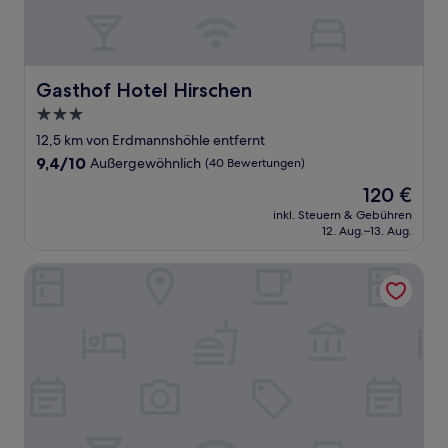
Gasthof Hotel Hirschen
Gasthof Hotel Hirschen
3.0-
Sterne-
12,5 km von Erdmannshöhle entfernt
Unterkunft
9.4
9,4/10
Außergewöhnlich
(40 Bewertungen)
von
Der
120 €
10,
Preis
Außergewöhnlich,
inkl. Steuern & Gebühren
beträgt
12. Aug.–13. Aug.
(40
120 €
Bewertungen)
Ambrosia Guesthouse