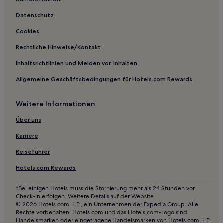
Familien in Hinterzarten
Haustierfreundliche in Hinterzarten
Datenschutz
Hotels mit Parkplatz in Bad Bellingen
Cookies
Hotels mit Parkplatz in Grafenhausen
Rechtliche Hinweise/Kontakt
Hotels mit inbegriffenem Frühstück in Grafenhausen
Inhaltsrichtlinien und Melden von Inhalten
Hotels mit Küchenzeile in Feldberg
Allgemeine Geschäftsbedingungen für Hotels.com Rewards
Hotels mit inbegriffenem Frühstück in Feldberg
Weitere Informationen
Familien in Feldberg
Business in Landkreis Breisgau-Hochschwarzwald
Über uns
Familien in Landkreis Breisgau-Hochschwarzwald
Karriere
Haustierfreundliche in Weil am Rhein
Reiseführer
Familien in Rheinfelden
Hotels.com Rewards
Hotels mit inbegriffenem Frühstück in Rheinfelden
*Bei einigen Hotels muss die Stornierung mehr als 24 Stunden vor
Hotels mit Parkplatz in Südschwarzwald
Check-in erfolgen. Weitere Details auf der Website.
© 2026 Hotels.com, L.P., ein Unternehmen der Expedia Group. Alle
Ski in Südschwarzwald
Rechte vorbehalten. Hotels.com und das Hotels.com-Logo sind
Handelsmarken oder eingetragene Handelsmarken von Hotels.com, L.P.