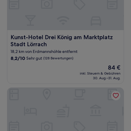
Kunst-Hotel Drei König am Marktplatz Stadt Lörrach
Kunst-Hotel Drei König am Marktplatz
Stadt Lörrach
18,2 km von Erdmannshöhle entfernt
8.2
8,2/10
Sehr gut
(128 Bewertungen)
von
Der
84 €
10,
Preis
Sehr
inkl. Steuern & Gebühren
beträgt
30. Aug.–31. Aug.
gut,
84 €
(128
Bewertungen)
Hotel Schiff am Rhein