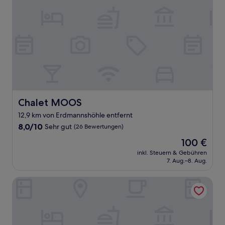
Chalet MOOS
Chalet MOOS
12,9 km von Erdmannshöhle entfernt
8.0
8,0/10
Sehr gut
(26 Bewertungen)
von
Der
100 €
10,
Preis
Sehr
inkl. Steuern & Gebühren
beträgt
7. Aug.–8. Aug.
gut,
100 €
(26
Bewertungen)
Hotel am Hochrhein