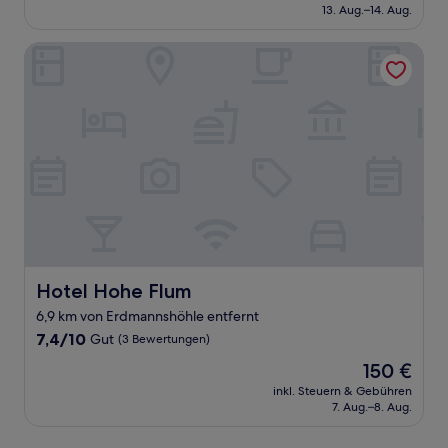
beträgt
13. Aug.–14. Aug.
(53
99 €
Bewertungen)
Hotel Hohe Flum
Hotel Hohe Flum
Hotel Hohe Flum
6,9 km von Erdmannshöhle entfernt
7.4
7,4/10
Gut
(3 Bewertungen)
von
Der
150 €
10,
Preis
Gut,
inkl. Steuern & Gebühren
beträgt
7. Aug.–8. Aug.
(3
150 €
Bewertungen)