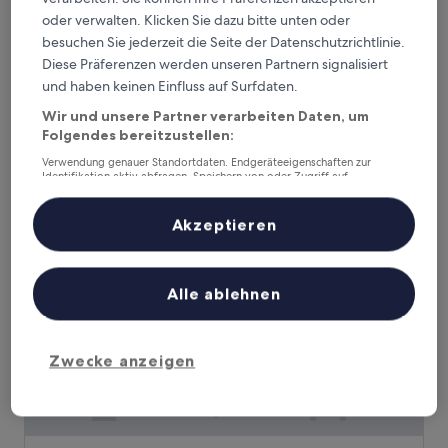
oder verwalten. Klicken Sie dazu bitte unten oder
Hotel - Landgasthof zum Pflug
Hotel - Landgasthof zum Pflug
besuchen Sie jederzeit die Seite der Datenschutzrichtlinie.
3.0-
Diese Präferenzen werden unseren Partnern signalisiert
Sterne-
und haben keinen Einfluss auf Surfdaten.
14 km von Erdmannshöhle entfernt
Unterkunft
9.8
9,8/10
Außergewöhnlich
(10 Bewertungen)
Wir und unsere Partner verarbeiten Daten, um
von
Folgendes bereitzustellen:
Der
168 €
10,
Preis
Außergewöhnlich,
inkl. Steuern & Gebühren
Verwendung genauer Standortdaten. Endgeräteeigenschaften zur
beträgt
Identifikation aktiv abfragen. Speichern von oder Zugriff auf
9. Aug.–10. Aug.
(10
Informationen auf einem Endgerät. Personalisierte Werbung und
168 €
Bewertungen)
Inhalte, Messung von Werbeleistung und der Performance von Inhalten,
Hotel Goldener Knopf
Zielgruppenforschung sowie Entwicklung und Verbesserung von
Akzeptieren
Angeboten.
Liste der Partner (Lieferanten)
Alle ablehnen
Zwecke anzeigen