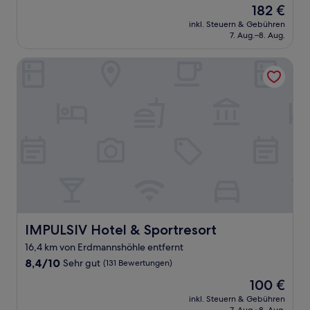
Der
182 €
10,
Preis
Hervorragend,
inkl. Steuern & Gebühren
beträgt
7. Aug.–8. Aug.
(175
182 €
Bewertungen)
IMPULSIV Hotel & Sportresort
IMPULSIV Hotel & Sportresort
IMPULSIV Hotel & Sportresort
16,4 km von Erdmannshöhle entfernt
8.4
8,4/10
Sehr gut
(131 Bewertungen)
von
Der
100 €
10,
Preis
Sehr
inkl. Steuern & Gebühren
beträgt