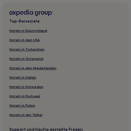
Käsacker Hotels
Weil am Rhein Hotels
Top-Reiseziele
Schopfheim Hotels
Hotels in Deutschland
Hotels nahe Burg Barenfels
Hotels in den USA
Hotels nahe S-Bahn-Station Lörrach Schwarzwaldstraße
Hotels in Tschechien
Hotels nahe Lörrach Hauptbahnhof
Hotels in Österreich
Landkreis Lörrach: Hotels
Hotels in den Niederlanden
Hotels nahe Burghof Lörrach
Hotels nahe S-Bahn-Station Lörrach-Brombach/Hauingen
Hotels in Italien
Hotels nahe S-Bahn-Station Lörrach Dammstraße
Hotels in Schweden
Laufenburg Hotels
Hotels in Portugal
Wolpadingen Hotels
Hotels in Polen
Mühle Hotels
Hotels in der Türkei
Todtmoos Hotels
Support und häufig gestellte Fragen
Hotels nahe Burgruine Rötteln