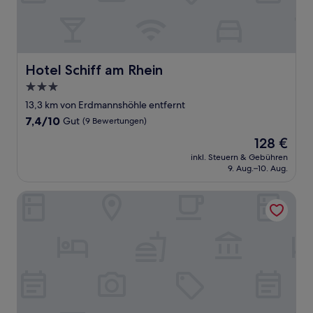
Hotel Schiff am Rhein
Hotel Schiff am Rhein
3.0-
Sterne-
13,3 km von Erdmannshöhle entfernt
Unterkunft
7.4
7,4/10
Gut
(9 Bewertungen)
von
Der
128 €
10,
Preis
Gut,
inkl. Steuern & Gebühren
beträgt
9. Aug.–10. Aug.
(9
128 €
Bewertungen)
STADT-Hotel Lörrach