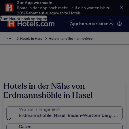
Zur App wechseln
Spare in der App noch mehr – auf dich warten bis zu
20% Rabatt auf ausgewählte Hotels.
Zum Hauptinhalt springen
App herunterladen
Hotels in Hasel
Hotels nahe Erdmannshöhle
Hotels in der Nähe von
Erdmannshöhle in Hasel
Wo soll’s hingehen?
Erdmannshöhle, Hasel, Baden-Württemberg, Deutsc
Daten