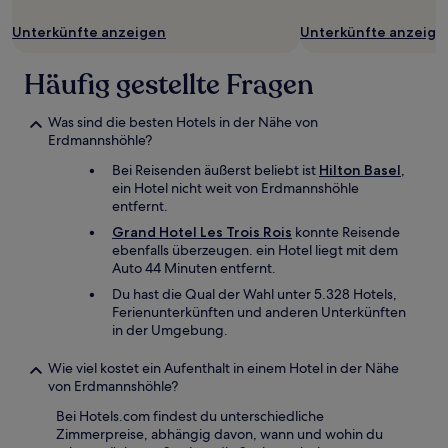
sich
ändern.
Unterkünfte anzeigen
Unterkünfte anzeige
Es
können
Häufig gestellte Fragen
zusätzliche
Bedingungen
gelten.
Was sind die besten Hotels in der Nähe von
Erdmannshöhle?
Bei Reisenden äußerst beliebt ist
Hilton Basel
,
ein Hotel nicht weit von Erdmannshöhle
entfernt.
Grand Hotel Les Trois Rois
konnte Reisende
ebenfalls überzeugen. ein Hotel liegt mit dem
Auto 44 Minuten entfernt.
Du hast die Qual der Wahl unter 5.328 Hotels,
Ferienunterkünften und anderen Unterkünften
in der Umgebung.
Wie viel kostet ein Aufenthalt in einem Hotel in der Nähe
von Erdmannshöhle?
Bei Hotels.com findest du unterschiedliche
Zimmerpreise, abhängig davon, wann und wohin du