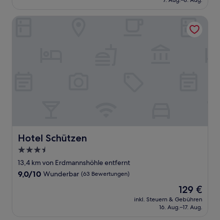
7. Aug.–8. Aug.
gut,
100 €
(131
Bewertungen)
Hotel Schützen
Hotel Schützen
Hotel Schützen
3.5-
Sterne-
13,4 km von Erdmannshöhle entfernt
Unterkunft
9.0
9,0/10
Wunderbar
(63 Bewertungen)
von
Der
129 €
10,
Preis
Wunderbar,
inkl. Steuern & Gebühren
beträgt
16. Aug.–17. Aug.
(63
129 €
Bewertungen)