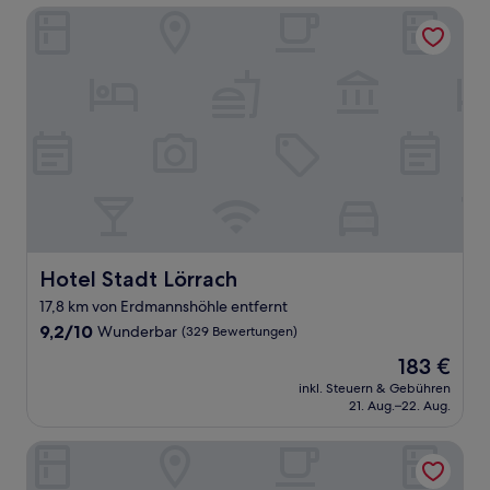
Hotel Stadt Lörrach
Hotel Stadt Lörrach
Hotel Stadt Lörrach
17,8 km von Erdmannshöhle entfernt
9.2
9,2/10
Wunderbar
(329 Bewertungen)
von
Der
183 €
10,
Preis
Wunderbar,
inkl. Steuern & Gebühren
beträgt
21. Aug.–22. Aug.
(329
183 €
Bewertungen)
Chalet MOOS