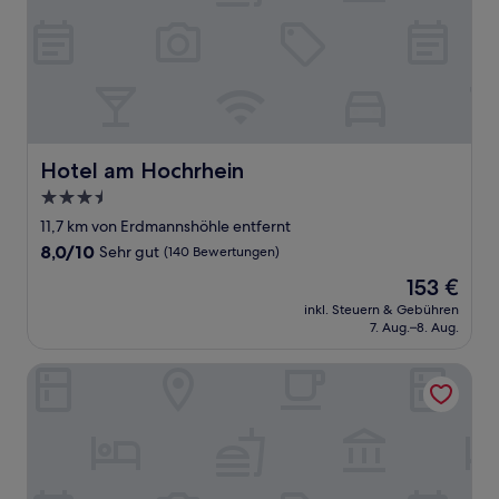
Hotel am Hochrhein
Hotel am Hochrhein
3.5-
Sterne-
11,7 km von Erdmannshöhle entfernt
Unterkunft
8.0
8,0/10
Sehr gut
(140 Bewertungen)
von
Der
153 €
10,
Preis
Sehr
inkl. Steuern & Gebühren
beträgt
7. Aug.–8. Aug.
gut,
153 €
(140
Bewertungen)
Kunst-Hotel Drei König am Marktplatz Stadt Lörrach