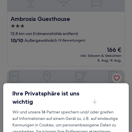
Ambrosia Guesthouse
Ambrosia Guesthouse
3.0-
Sterne-
13,8 km von Erdmannshöhle entfernt
Unterkunft
10.0
10/10
Außergewöhnlich
(9 Bewertungen)
von
Der
166 €
10,
Preis
Außergewöhnlich,
inkl. Steuern & Gebühren
beträgt
8. Aug.–9. Aug.
(9
166 €
Bewertungen)
Hotel - Landgasthof zum Pflug
Ihre Privatsphäre ist uns
wichtig
Wir und unsere
16
Partner speichern und/ oder greifen
auf Informationen auf einem Gerät zu, z.B. auf eindeutige
Kennungen in Cookies, um personenbezogene Daten zu
verarbeiten. Sie können Ihre Präferenzen akzeptieren