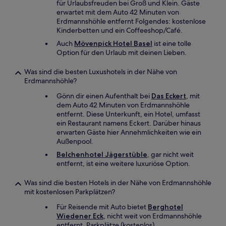
für Urlaubsfreuden bei Groß und Klein. Gäste
erwartet mit dem Auto 42 Minuten von
Erdmannshöhle entfernt Folgendes: kostenlose
Kinderbetten und ein Coffeeshop/Café.
Auch
Mövenpick Hotel Basel
ist eine tolle
Option für den Urlaub mit deinen Lieben.
Was sind die besten Luxushotels in der Nähe von
Erdmannshöhle?
Gönn dir einen Aufenthalt bei
Das Eckert
, mit
dem Auto 42 Minuten von Erdmannshöhle
entfernt. Diese Unterkunft, ein Hotel, umfasst
ein Restaurant namens Eckert. Darüber hinaus
erwarten Gäste hier Annehmlichkeiten wie ein
Außenpool.
Belchenhotel Jägerstüble
, gar nicht weit
entfernt, ist eine weitere luxuriöse Option.
Was sind die besten Hotels in der Nähe von Erdmannshöhle
mit kostenlosen Parkplätzen?
Für Reisende mit Auto bietet
Berghotel
Wiedener Eck
, nicht weit von Erdmannshöhle
entfernt, Parkplätze (kostenlos).