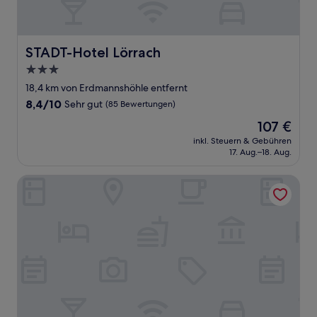
STADT-Hotel Lörrach
STADT-Hotel Lörrach
3.0-
Sterne-
18,4 km von Erdmannshöhle entfernt
Unterkunft
8.4
8,4/10
Sehr gut
(85 Bewertungen)
von
Der
107 €
10,
Preis
Sehr
inkl. Steuern & Gebühren
beträgt
17. Aug.–18. Aug.
gut,
107 €
(85
Bewertungen)
Maien Hotel & Restaurant