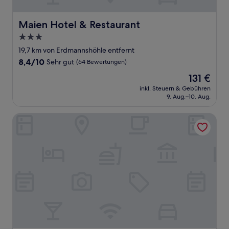
Maien Hotel & Restaurant
Maien Hotel & Restaurant
3.0-
Sterne-
19,7 km von Erdmannshöhle entfernt
Unterkunft
8.4
8,4/10
Sehr gut
(64 Bewertungen)
von
Der
131 €
10,
Preis
Sehr
inkl. Steuern & Gebühren
beträgt
9. Aug.–10. Aug.
gut,
131 €
(64
Bewertungen)
Hotel zur Flüh, Self Check-in