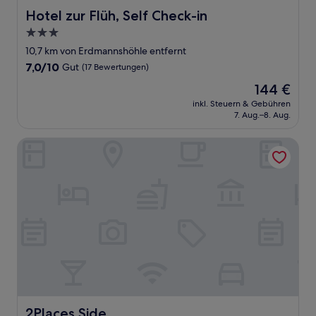
Hotel zur Flüh, Self Check-in
Hotel zur Flüh, Self Check-in
3.0-
Sterne-
10,7 km von Erdmannshöhle entfernt
Unterkunft
7.0
7,0/10
Gut
(17 Bewertungen)
von
Der
144 €
10,
Preis
Gut,
inkl. Steuern & Gebühren
beträgt
7. Aug.–8. Aug.
(17
144 €
Bewertungen)
2Places Side
2Places Side
2Places Side