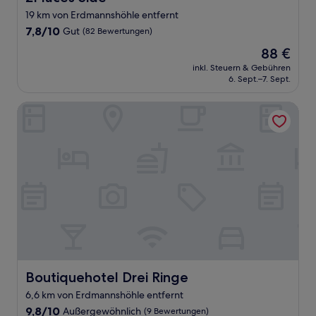
19 km von Erdmannshöhle entfernt
7.8
7,8/10
Gut
(82 Bewertungen)
von
Der
88 €
10,
Preis
Gut,
inkl. Steuern & Gebühren
beträgt
6. Sept.–7. Sept.
(82
88 €
Bewertungen)
Boutiquehotel Drei Ringe
Boutiquehotel Drei Ringe
Boutiquehotel Drei Ringe
6,6 km von Erdmannshöhle entfernt
9.8
9,8/10
Außergewöhnlich
(9 Bewertungen)