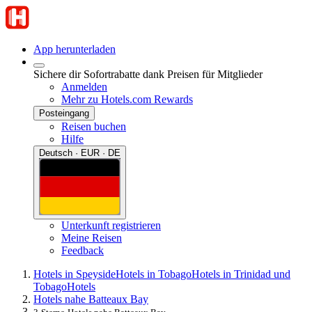
App herunterladen
Sichere dir Sofortrabatte dank Preisen für Mitglieder
Anmelden
Mehr zu Hotels.com Rewards
Posteingang
Reisen buchen
Hilfe
Deutsch · EUR · DE
Unterkunft registrieren
Meine Reisen
Feedback
Hotels in Speyside
Hotels in Tobago
Hotels in Trinidad und
Tobago
Hotels
Hotels nahe Batteaux Bay