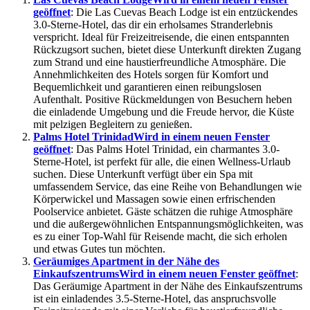
geöffnet
: Die Las Cuevas Beach Lodge ist ein entzückendes
3.0-Sterne-Hotel, das dir ein erholsames Stranderlebnis
verspricht. Ideal für Freizeitreisende, die einen entspannten
Rückzugsort suchen, bietet diese Unterkunft direkten Zugang
zum Strand und eine haustierfreundliche Atmosphäre. Die
Annehmlichkeiten des Hotels sorgen für Komfort und
Bequemlichkeit und garantieren einen reibungslosen
Aufenthalt. Positive Rückmeldungen von Besuchern heben
die einladende Umgebung und die Freude hervor, die Küste
mit pelzigen Begleitern zu genießen.
Palms Hotel Trinidad
Wird in einem neuen Fenster
geöffnet
: Das Palms Hotel Trinidad, ein charmantes 3.0-
Sterne-Hotel, ist perfekt für alle, die einen Wellness-Urlaub
suchen. Diese Unterkunft verfügt über ein Spa mit
umfassendem Service, das eine Reihe von Behandlungen wie
Körperwickel und Massagen sowie einen erfrischenden
Poolservice anbietet. Gäste schätzen die ruhige Atmosphäre
und die außergewöhnlichen Entspannungsmöglichkeiten, was
es zu einer Top-Wahl für Reisende macht, die sich erholen
und etwas Gutes tun möchten.
Geräumiges Apartment in der Nähe des
Einkaufszentrums
Wird in einem neuen Fenster geöffnet
:
Das Geräumige Apartment in der Nähe des Einkaufszentrums
ist ein einladendes 3.5-Sterne-Hotel, das anspruchsvolle