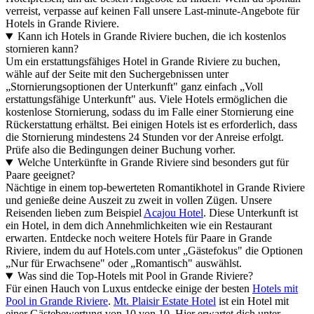
verreist, verpasse auf keinen Fall unsere Last-minute-Angebote für
Hotels in Grande Riviere.
Kann ich Hotels in Grande Riviere buchen, die ich kostenlos
stornieren kann?
Um ein erstattungsfähiges Hotel in Grande Riviere zu buchen,
wähle auf der Seite mit den Suchergebnissen unter
„Stornierungsoptionen der Unterkunft" ganz einfach „Voll
erstattungsfähige Unterkunft" aus. Viele Hotels ermöglichen die
kostenlose Stornierung, sodass du im Falle einer Stornierung eine
Rückerstattung erhältst. Bei einigen Hotels ist es erforderlich, dass
die Stornierung mindestens 24 Stunden vor der Anreise erfolgt.
Prüfe also die Bedingungen deiner Buchung vorher.
Welche Unterkünfte in Grande Riviere sind besonders gut für
Paare geeignet?
Nächtige in einem top-bewerteten Romantikhotel in Grande Riviere
und genieße deine Auszeit zu zweit in vollen Zügen. Unsere
Reisenden lieben zum Beispiel
Acajou Hotel
. Diese Unterkunft ist
ein Hotel, in dem dich Annehmlichkeiten wie ein Restaurant
erwarten. Entdecke noch weitere Hotels für Paare in Grande
Riviere, indem du auf Hotels.com unter „Gästefokus" die Optionen
„Nur für Erwachsene" oder „Romantisch" auswählst.
Was sind die Top-Hotels mit Pool in Grande Riviere?
Für einen Hauch von Luxus entdecke einige der besten
Hotels mit
Pool in Grande Riviere
.
Mt. Plaisir Estate Hotel
ist ein Hotel mit
einer Gästebewertung von 10 von 10. Hier erwartet dich unter