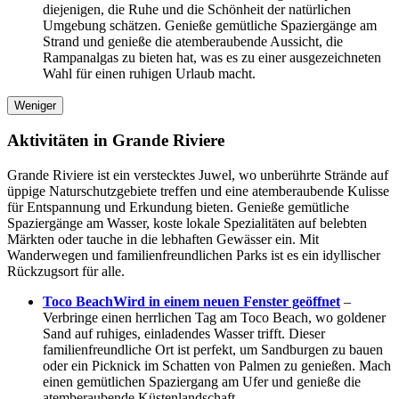
diejenigen, die Ruhe und die Schönheit der natürlichen
Umgebung schätzen. Genieße gemütliche Spaziergänge am
Strand und genieße die atemberaubende Aussicht, die
Rampanalgas zu bieten hat, was es zu einer ausgezeichneten
Wahl für einen ruhigen Urlaub macht.
Weniger
Aktivitäten in Grande Riviere
Grande Riviere ist ein verstecktes Juwel, wo unberührte Strände auf
üppige Naturschutzgebiete treffen und eine atemberaubende Kulisse
für Entspannung und Erkundung bieten. Genieße gemütliche
Spaziergänge am Wasser, koste lokale Spezialitäten auf belebten
Märkten oder tauche in die lebhaften Gewässer ein. Mit
Wanderwegen und familienfreundlichen Parks ist es ein idyllischer
Rückzugsort für alle.
Toco Beach
Wird in einem neuen Fenster geöffnet
–
Verbringe einen herrlichen Tag am Toco Beach, wo goldener
Sand auf ruhiges, einladendes Wasser trifft. Dieser
familienfreundliche Ort ist perfekt, um Sandburgen zu bauen
oder ein Picknick im Schatten von Palmen zu genießen. Mach
einen gemütlichen Spaziergang am Ufer und genieße die
atemberaubende Küstenlandschaft.