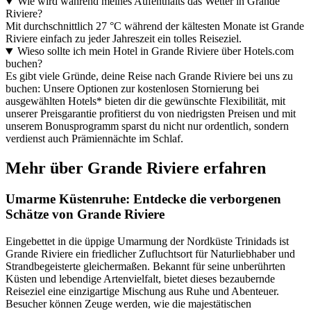
Wie wird während meines Aufenthalts das Wetter in Grande
Riviere?
Mit durchschnittlich 27 °C während der kältesten Monate ist Grande
Riviere einfach zu jeder Jahreszeit ein tolles Reiseziel.
Wieso sollte ich mein Hotel in Grande Riviere über Hotels.com
buchen?
Es gibt viele Gründe, deine Reise nach Grande Riviere bei uns zu
buchen: Unsere Optionen zur kostenlosen Stornierung bei
ausgewählten Hotels* bieten dir die gewünschte Flexibilität, mit
unserer Preisgarantie profitierst du von niedrigsten Preisen und mit
unserem Bonusprogramm sparst du nicht nur ordentlich, sondern
verdienst auch Prämiennächte im Schlaf.
Mehr über Grande Riviere erfahren
Umarme Küstenruhe: Entdecke die verborgenen
Schätze von Grande Riviere
Eingebettet in die üppige Umarmung der Nordküste Trinidads ist
Grande Riviere ein friedlicher Zufluchtsort für Naturliebhaber und
Strandbegeisterte gleichermaßen. Bekannt für seine unberührten
Küsten und lebendige Artenvielfalt, bietet dieses bezaubernde
Reiseziel eine einzigartige Mischung aus Ruhe und Abenteuer.
Besucher können Zeuge werden, wie die majestätischen