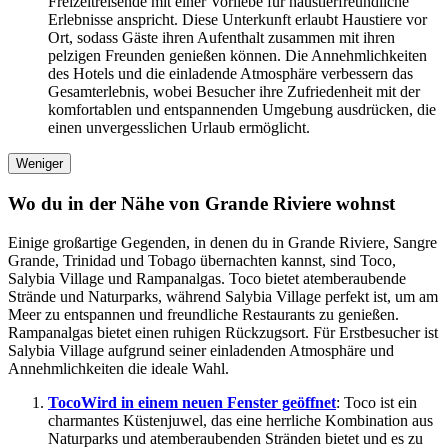
Freizeitreisende mit einer Vorliebe für haustierfreundliche
Erlebnisse anspricht. Diese Unterkunft erlaubt Haustiere vor
Ort, sodass Gäste ihren Aufenthalt zusammen mit ihren
pelzigen Freunden genießen können. Die Annehmlichkeiten
des Hotels und die einladende Atmosphäre verbessern das
Gesamterlebnis, wobei Besucher ihre Zufriedenheit mit der
komfortablen und entspannenden Umgebung ausdrücken, die
einen unvergesslichen Urlaub ermöglicht.
Weniger
Wo du in der Nähe von Grande Riviere wohnst
Einige großartige Gegenden, in denen du in Grande Riviere, Sangre
Grande, Trinidad und Tobago übernachten kannst, sind Toco,
Salybia Village und Rampanalgas. Toco bietet atemberaubende
Strände und Naturparks, während Salybia Village perfekt ist, um am
Meer zu entspannen und freundliche Restaurants zu genießen.
Rampanalgas bietet einen ruhigen Rückzugsort. Für Erstbesucher ist
Salybia Village aufgrund seiner einladenden Atmosphäre und
Annehmlichkeiten die ideale Wahl.
Toco
Wird in einem neuen Fenster geöffnet
: Toco ist ein
charmantes Küstenjuwel, das eine herrliche Kombination aus
Naturparks und atemberaubenden Stränden bietet und es zu