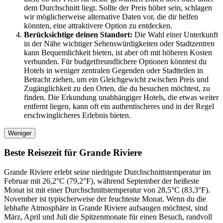
dem Durchschnitt liegt. Sollte der Preis höher sein, schlagen
wir möglicherweise alternative Daten vor, die dir helfen
könnten, eine attraktivere Option zu entdecken.
Berücksichtige deinen Standort:
Die Wahl einer Unterkunft
in der Nähe wichtiger Sehenswürdigkeiten oder Stadtzentren
kann Bequemlichkeit bieten, ist aber oft mit höheren Kosten
verbunden. Für budgetfreundlichere Optionen könntest du
Hotels in weniger zentralen Gegenden oder Stadtteilen in
Betracht ziehen, um ein Gleichgewicht zwischen Preis und
Zugänglichkeit zu den Orten, die du besuchen möchtest, zu
finden. Die Erkundung unabhängiger Hotels, die etwas weiter
entfernt liegen, kann oft ein authentischeres und in der Regel
erschwinglicheres Erlebnis bieten.
Weniger
Beste Reisezeit für Grande Riviere
Grande Riviere erlebt seine niedrigste Durchschnittstemperatur im
Februar mit 26,2°C (79,2°F), während September der heißeste
Monat ist mit einer Durchschnittstemperatur von 28,5°C (83,3°F).
November ist typischerweise der feuchteste Monat. Wenn du die
lebhafte Atmosphäre in Grande Riviere aufsaugen möchtest, sind
März, April und Juli die Spitzenmonate für einen Besuch, randvoll