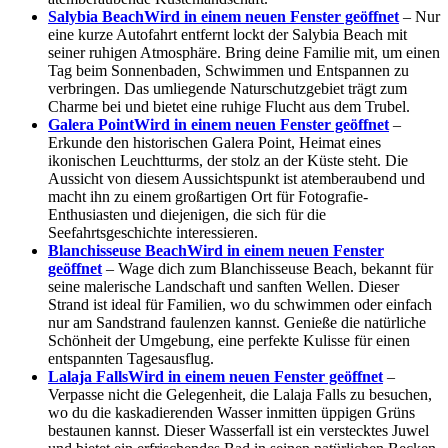
Salybia Beach
Wird in einem neuen Fenster geöffnet
– Nur
eine kurze Autofahrt entfernt lockt der Salybia Beach mit
seiner ruhigen Atmosphäre. Bring deine Familie mit, um einen
Tag beim Sonnenbaden, Schwimmen und Entspannen zu
verbringen. Das umliegende Naturschutzgebiet trägt zum
Charme bei und bietet eine ruhige Flucht aus dem Trubel.
Galera Point
Wird in einem neuen Fenster geöffnet
–
Erkunde den historischen Galera Point, Heimat eines
ikonischen Leuchtturms, der stolz an der Küste steht. Die
Aussicht von diesem Aussichtspunkt ist atemberaubend und
macht ihn zu einem großartigen Ort für Fotografie-
Enthusiasten und diejenigen, die sich für die
Seefahrtsgeschichte interessieren.
Blanchisseuse Beach
Wird in einem neuen Fenster
geöffnet
– Wage dich zum Blanchisseuse Beach, bekannt für
seine malerische Landschaft und sanften Wellen. Dieser
Strand ist ideal für Familien, wo du schwimmen oder einfach
nur am Sandstrand faulenzen kannst. Genieße die natürliche
Schönheit der Umgebung, eine perfekte Kulisse für einen
entspannten Tagesausflug.
Lalaja Falls
Wird in einem neuen Fenster geöffnet
–
Verpasse nicht die Gelegenheit, die Lalaja Falls zu besuchen,
wo du die kaskadierenden Wasser inmitten üppigen Grüns
bestaunen kannst. Dieser Wasserfall ist ein verstecktes Juwel