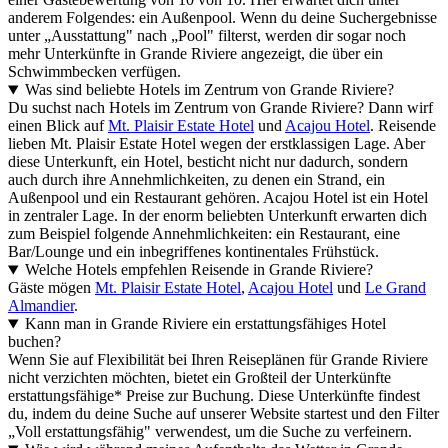
anderem Folgendes: ein Außenpool. Wenn du deine Suchergebnisse
unter „Ausstattung" nach „Pool" filterst, werden dir sogar noch
mehr Unterkünfte in Grande Riviere angezeigt, die über ein
Schwimmbecken verfügen.
Was sind beliebte Hotels im Zentrum von Grande Riviere?
Du suchst nach Hotels im Zentrum von Grande Riviere? Dann wirf
einen Blick auf
Mt. Plaisir Estate Hotel
und
Acajou Hotel
. Reisende
lieben Mt. Plaisir Estate Hotel wegen der erstklassigen Lage. Aber
diese Unterkunft, ein Hotel, besticht nicht nur dadurch, sondern
auch durch ihre Annehmlichkeiten, zu denen ein Strand, ein
Außenpool und ein Restaurant gehören. Acajou Hotel ist ein Hotel
in zentraler Lage. In der enorm beliebten Unterkunft erwarten dich
zum Beispiel folgende Annehmlichkeiten: ein Restaurant, eine
Bar/Lounge und ein inbegriffenes kontinentales Frühstück.
Welche Hotels empfehlen Reisende in Grande Riviere?
Gäste mögen
Mt. Plaisir Estate Hotel
,
Acajou Hotel
und
Le Grand
Almandier
.
Kann man in Grande Riviere ein erstattungsfähiges Hotel
buchen?
Wenn Sie auf Flexibilität bei Ihren Reiseplänen für Grande Riviere
nicht verzichten möchten, bietet ein Großteil der Unterkünfte
erstattungsfähige* Preise zur Buchung. Diese Unterkünfte findest
du, indem du deine Suche auf unserer Website startest und den Filter
„Voll erstattungsfähig" verwendest, um die Suche zu verfeinern.