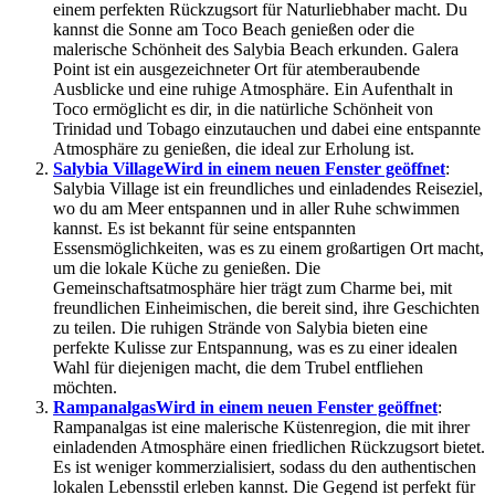
einem perfekten Rückzugsort für Naturliebhaber macht. Du
kannst die Sonne am Toco Beach genießen oder die
malerische Schönheit des Salybia Beach erkunden. Galera
Point ist ein ausgezeichneter Ort für atemberaubende
Ausblicke und eine ruhige Atmosphäre. Ein Aufenthalt in
Toco ermöglicht es dir, in die natürliche Schönheit von
Trinidad und Tobago einzutauchen und dabei eine entspannte
Atmosphäre zu genießen, die ideal zur Erholung ist.
Salybia Village
Wird in einem neuen Fenster geöffnet
:
Salybia Village ist ein freundliches und einladendes Reiseziel,
wo du am Meer entspannen und in aller Ruhe schwimmen
kannst. Es ist bekannt für seine entspannten
Essensmöglichkeiten, was es zu einem großartigen Ort macht,
um die lokale Küche zu genießen. Die
Gemeinschaftsatmosphäre hier trägt zum Charme bei, mit
freundlichen Einheimischen, die bereit sind, ihre Geschichten
zu teilen. Die ruhigen Strände von Salybia bieten eine
perfekte Kulisse zur Entspannung, was es zu einer idealen
Wahl für diejenigen macht, die dem Trubel entfliehen
möchten.
Rampanalgas
Wird in einem neuen Fenster geöffnet
:
Rampanalgas ist eine malerische Küstenregion, die mit ihrer
einladenden Atmosphäre einen friedlichen Rückzugsort bietet.
Es ist weniger kommerzialisiert, sodass du den authentischen
lokalen Lebensstil erleben kannst. Die Gegend ist perfekt für