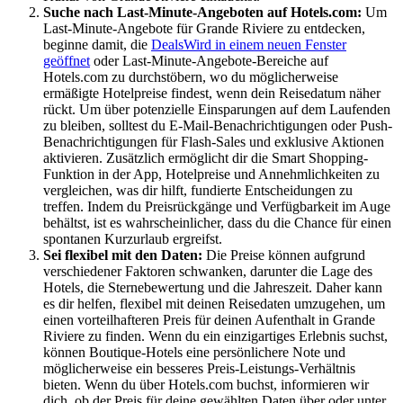
Suche nach Last-Minute-Angeboten auf Hotels.com:
Um
Last-Minute-Angebote für Grande Riviere zu entdecken,
beginne damit, die
Deals
Wird in einem neuen Fenster
geöffnet
oder Last-Minute-Angebote-Bereiche auf
Hotels.com zu durchstöbern, wo du möglicherweise
ermäßigte Hotelpreise findest, wenn dein Reisedatum näher
rückt. Um über potenzielle Einsparungen auf dem Laufenden
zu bleiben, solltest du E-Mail-Benachrichtigungen oder Push-
Benachrichtigungen für Flash-Sales und exklusive Aktionen
aktivieren. Zusätzlich ermöglicht dir die Smart Shopping-
Funktion in der App, Hotelpreise und Annehmlichkeiten zu
vergleichen, was dir hilft, fundierte Entscheidungen zu
treffen. Indem du Preisrückgänge und Verfügbarkeit im Auge
behältst, ist es wahrscheinlicher, dass du die Chance für einen
spontanen Kurzurlaub ergreifst.
Sei flexibel mit den Daten:
Die Preise können aufgrund
verschiedener Faktoren schwanken, darunter die Lage des
Hotels, die Sternebewertung und die Jahreszeit. Daher kann
es dir helfen, flexibel mit deinen Reisedaten umzugehen, um
einen vorteilhafteren Preis für deinen Aufenthalt in Grande
Riviere zu finden. Wenn du ein einzigartiges Erlebnis suchst,
können Boutique-Hotels eine persönlichere Note und
möglicherweise ein besseres Preis-Leistungs-Verhältnis
bieten. Wenn du über Hotels.com buchst, informieren wir
dich, ob der Preis für deine gewählten Daten über oder unter