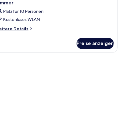
immer
Platz für 10 Personen
Kostenloses WLAN
itere
itere Details
tails
r
Preise anzeigen
immer