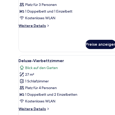
Dreibettzimmer
Platz für 3 Personen
anzeigen
1 Doppelbett und 1 Einzelbett
Kostenloses WLAN
Weitere
Weitere Details
Details
für
Superior-
Dreibettzimmer
Preise anzeige
Alle
Ein modernes Schlafzimmer mit
5
Deluxe-Vierbettzimmer
Fotos
Blick auf den Garten
für
27 m²
Deluxe-
Vierbettzimmer
1 Schlafzimmer
anzeigen
Platz für 4 Personen
1 Doppelbett und 2 Einzelbetten
Kostenloses WLAN
Weitere
Weitere Details
Details