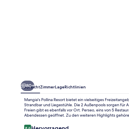
80+
Übersicht
Zimmer
Lage
Richtlinien
Mangia's Pollina Resort bietet ein vielseitiges Freizeitang
Strandbar und Liegestühle. Die 2 Außenpools sorgen für A
Freien gibt es ebenfalls vor Ort. Perseo, eins von 5 Restau
Abendessen geöffnet. Zu den weiteren Highlights gehören
Bewertungen
Hervorragend
8,6