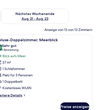
es Wochenende, Aug. 14 - Aug. 16.
Überprüfe die Verfügbarkeit für nächstes Wochenende, Aug. 2
Nächstes Wochenende
Aug. 21 - Aug. 23
Anzeige von 13 von 13 Zimmern
Bett, Nachttischen, einem Wandbild und einem Kleiderschrank.
le
Ein Schlafzimmer mit einem Bett, Nachttisc
5
eluxe-Doppelzimmer, Meerblick
otos
Sehr gut
ür
0
8,0 von 10
(1
1 Bewertung
eluxe-
Bewertung)
Blick aufs Meer
oppelzimmer,
27 m²
eerblick
1 Schlafzimmer
nzeigen
Platz für 3 Personen
1 Doppelbett
Kostenloses WLAN
itere
itere Details
tails
r
Preise anzeigen
luxe-