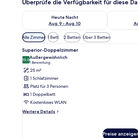
Überprüfe die Verfügbarkeit für diese D
Überprüfe die Verfügbarkeit für heute Nacht, Aug. 9
Überprüfe die
Heute Nacht
Aug. 9 - Aug. 10
Au
Verfügbare
Alle Zimmer
1 Bett
2 Betten
Über 3 Betten
Filter
Alle
Ein Schlafzimmer mit einem Be
für
4
Superior-Doppelzimmer
Fotos
Zimmer
Außergewöhnlich
für
10,0
10,0 von 10
(1
1 Bewertung
Superior-
Bewertung)
25 m²
Doppelzimmer
1 Schlafzimmer
anzeigen
Platz für 3 Personen
1 Doppelbett
Kostenloses WLAN
Weitere
Weitere Details
Details
für
Superior-
Doppelzimmer
Preise anzeige