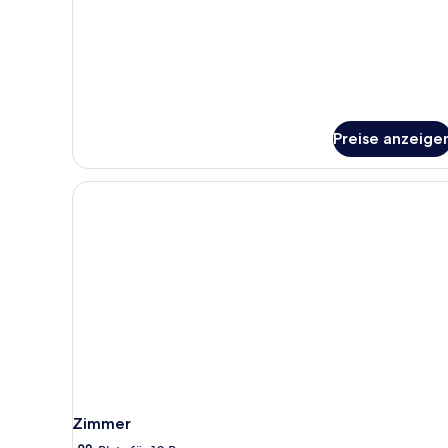
für
Deluxe-
Vierbettzimmer
Preise anzeige
Zimmer