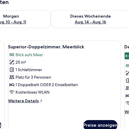
aten
 - Aug. 10.
 Verfügbarkeit für morgen, Aug. 10 - Aug. 11.
Überprüfe die Verfügbarkeit für dies
Morgen
Dieses Wochenende
g. 10 - Aug. 11
Aug. 14 - Aug. 16
tt, Nachttischen und Bildern an den Wänden.
Alle
Ein modernes Schlafzimmer mit einem 
Al
4
Superior-Doppelzimmer, Meerblick
D
Fotos
F
Blick aufs Meer
für
f
8,
25 m²
Superior-
D
Doppelzimmer,
D
1 Schlafzimmer
Meerblick
M
Platz für 3 Personen
anzeigen
a
1 Doppelbett ODER 2 Einzelbetten
Kostenloses WLAN
Weitere
Weitere Details
Details
für
We
We
Superior-
De
Doppelzimmer,
fü
n
Preise anzeigen
Meerblick
De