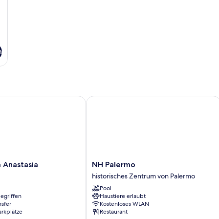
n
nastasia
NH Palermo
NH
a Anastasia
NH Palermo
Palermo
historisches Zentrum von Palermo
historisches
Pool
Zentrum
egriffen
Haustiere erlaubt
von
nsfer
Kostenloses WLAN
Palermo
arkplätze
Restaurant