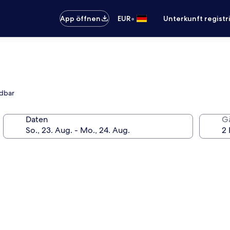
•
App öffnen
EUR
Unterkunft registr
ndbar
Daten
G