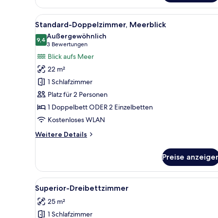
Alle
Ein Schlafzimmer mit einem Be
5
Standard-Doppelzimmer, Meerblick
Fotos
Außergewöhnlich
für
9,4
9,4 von 10
(3
3 Bewertungen
Standard-
Bewertungen)
Blick aufs Meer
Doppelzimmer,
22 m²
Meerblick
1 Schlafzimmer
anzeigen
Platz für 2 Personen
1 Doppelbett ODER 2 Einzelbetten
Kostenloses WLAN
Weitere
Weitere Details
Details
für
Preise anzeige
Standard-
Doppelzimmer,
Meerblick
Alle
Ein modernes Schlafzimmer mi
4
Superior-Dreibettzimmer
Fotos
25 m²
für
1 Schlafzimmer
Superior-