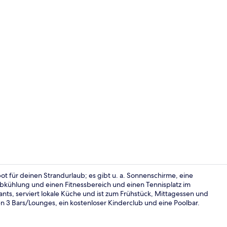
5 Restaurant
ebot für deinen Strandurlaub; es gibt u. a. Sonnenschirme, eine
bkühlung und einen Fitnessbereich und einen Tennisplatz im
rants, serviert lokale Küche und ist zum Frühstück, Mittagessen und
Am Strand, s
 3 Bars/Lounges, ein kostenloser Kinderclub und eine Poolbar.