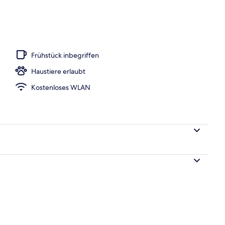
s; Frühstück, Mittagessen und Abendessen werden serviert
Frühstück inbegriffen
Haustiere erlaubt
Kostenloses WLAN