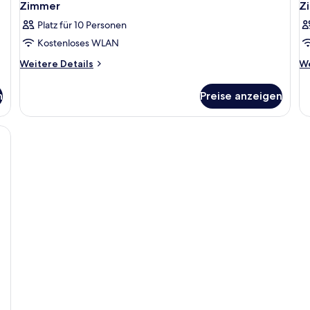
Zimmer
Z
Platz für 10 Personen
Kostenloses WLAN
Weitere
We
Weitere Details
We
Details
De
für
fü
n
Preise anzeigen
Zimmer
Z