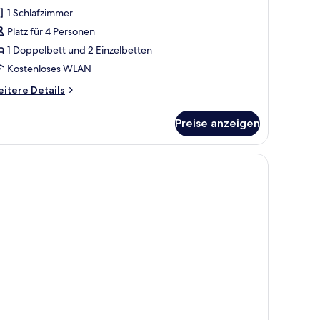
ierbettzimmer
1 Schlafzimmer
nzeigen
Platz für 4 Personen
1 Doppelbett und 2 Einzelbetten
Kostenloses WLAN
itere
itere Details
tails
r
Preise anzeigen
perior-
erbettzimmer