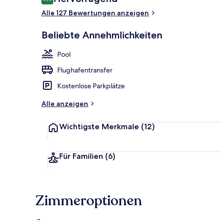
8,6 von 10.
Alle 127 Bewertungen anzeigen
5 Restaurant
Beliebte Annehmlichkeiten
Pool
Flughafentransfer
Kostenlose Parkplätze
Alle anzeigen
Wichtigste Merkmale
(12)
Für Familien
(6)
Zimmeroptionen