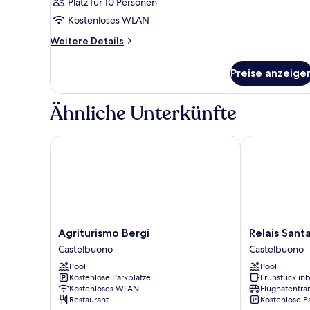
Platz für 10 Personen
Kostenloses WLAN
Weitere
Weitere Details
Details
für
Preise anzeige
Zimmer
Ähnliche Unterkünfte
Agriturismo Bergi
Relais Santa A
Agriturismo
Relais
Agriturismo Bergi
Relais Sant
Bergi
Santa
Castelbuono
Castelbuono
Castelbuono
Anastasia
Pool
Pool
Castelbuono
Kostenlose Parkplätze
Frühstück inb
Kostenloses WLAN
Flughafentra
Restaurant
Kostenlose P