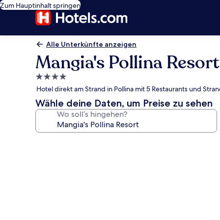
Zum Hauptinhalt springen
Alle Unterkünfte anzeigen
Mangia's Pollina Resort
4.0-
Sterne-
Hotel direkt am Strand in Pollina mit 5 Restaurants und Stra
Unterkunft
Wähle deine Daten, um Preise zu sehen
Wo soll’s hingehen?
Fotogalerie
von
Mangia's
Pollina
Resort