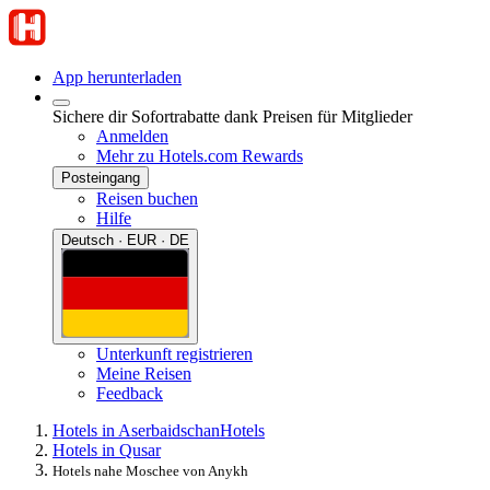
App herunterladen
Sichere dir Sofortrabatte dank Preisen für Mitglieder
Anmelden
Mehr zu Hotels.com Rewards
Posteingang
Reisen buchen
Hilfe
Deutsch · EUR · DE
Unterkunft registrieren
Meine Reisen
Feedback
Hotels in Aserbaidschan
Hotels
Hotels in Qusar
Hotels nahe Moschee von Anykh