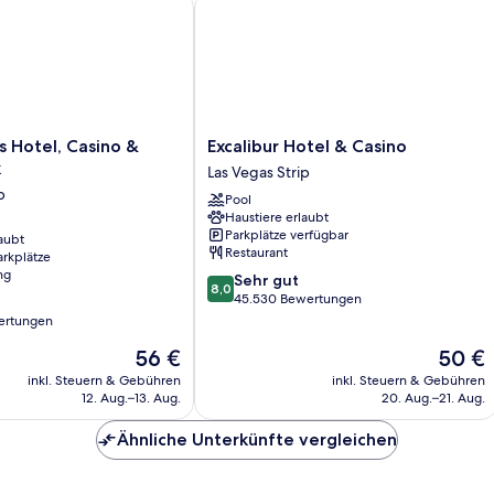
n
 Hotel, Casino & Theme Park
Excalibur Hotel & Casino
Excalibur
us Hotel, Casino &
Excalibur Hotel & Casino
Hotel
k
Las Vegas Strip
&
p
Pool
Casino
Haustiere erlaubt
Las
Parkplätze verfügbar
aubt
Vegas
Restaurant
arkplätze
Strip
ng
8.0
Sehr gut
8,0
von
45.530 Bewertungen
10,
ertungen
Sehr
Der
Der
56 €
50 €
gut,
Preis
Preis
45.530
inkl. Steuern & Gebühren
inkl. Steuern & Gebühren
beträgt
beträgt
Bewertungen
12. Aug.–13. Aug.
20. Aug.–21. Aug.
56 €
50 €
Ähnliche Unterkünfte vergleichen