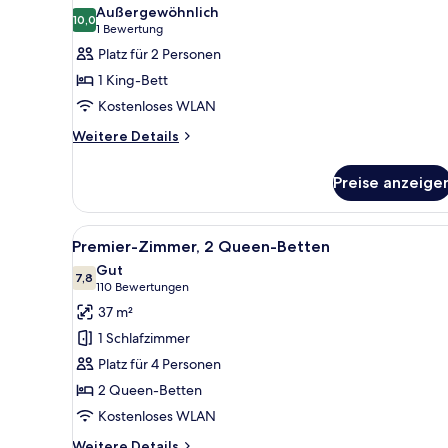
Außergewöhnlich
10,0
10,0 von 10
(1
1 Bewertung
Bewertung)
Platz für 2 Personen
1 King-Bett
Kostenloses WLAN
Weitere
Weitere Details
Details
für
Preise anzeige
Luxe
King
Room
Alle
Ein Hotelzimmer mit zwei Bette
5
Premier-Zimmer, 2 Queen-Betten
Fotos
Gut
für
7,8
7,8 von 10
(110
110 Bewertungen
Premier-
Bewertungen)
37 m²
Zimmer,
1 Schlafzimmer
2 Queen-
Platz für 4 Personen
Betten
2 Queen-Betten
anzeigen
Kostenloses WLAN
Weitere
Weitere Details