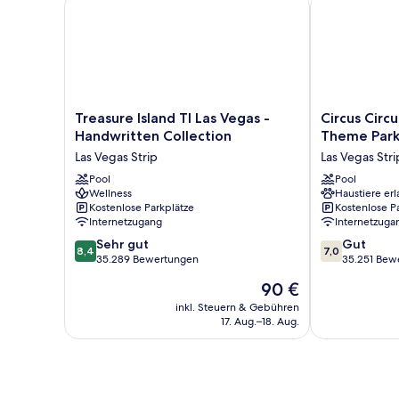
Treasure Island TI Las Vegas - Handwritten Collectio
Circus Circus
Treasure
Circus
Treasure Island TI Las Vegas -
Circus Circ
Island
Circus
Handwritten Collection
Theme Par
TI
Hotel,
Las Vegas Strip
Las Vegas Stri
Las
Casino
Vegas
Pool
&
Pool
Wellness
Haustiere erl
-
Theme
Kostenlose Parkplätze
Kostenlose P
Handwritten
Park
Internetzugang
Internetzuga
Collection
Las
8.4
7.0
Las
Sehr gut
Vegas
Gut
8,4
7,0
von
von
Vegas
35.289 Bewertungen
Strip
35.251 Bew
10,
10,
Strip
Der
90 €
Sehr
Gut,
Preis
gut,
35.251
inkl. Steuern & Gebühren
beträgt
17. Aug.–18. Aug.
35.289
Bewertungen
90 €
Bewertungen