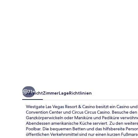
&
Casino
71+
Übersicht
Zimmer
Lage
Richtlinien
Westgate Las Vegas Resort & Casino besitzt ein Casino und
Convention Center und Circus Circus Casino. Besuche de
Ganzkörperwickeln oder Maniküre und Pediküre verwöhnen
Abendessen amerikanische Küche serviert. Zu den weiter
Poolbar. Die bequemen Betten und das hilfsbereite Perso
öffentlichen Verkehrsmittel sind nur einen kurzen Fußmars