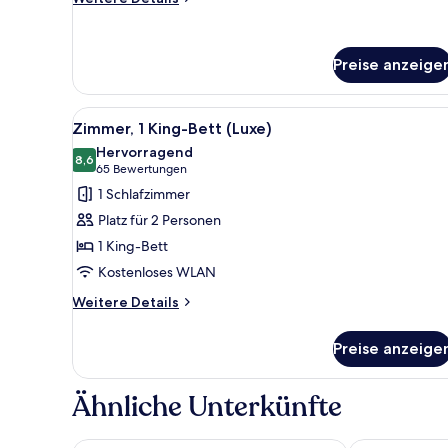
Details
für
Premier-
Preise anzeige
Zimmer,
2 Queen-
Betten
Alle
Ein Hotelzimmer mit einem groß
4
Zimmer, 1 King-Bett (Luxe)
Fotos
Hervorragend
für
8,6
8,6 von 10
(65
65 Bewertungen
Zimmer,
Bewertungen)
1 Schlafzimmer
1 King-
Platz für 2 Personen
Bett
1 King-Bett
(Luxe)
Kostenloses WLAN
anzeigen
Weitere
Weitere Details
Details
für
Preise anzeige
Zimmer,
1 King-
Bett
Ähnliche Unterkünfte
(Luxe)