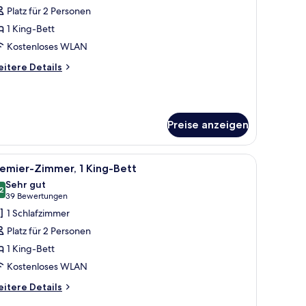
Platz für 2 Personen
1 King-Bett
Kostenloses WLAN
itere
itere Details
tails
r
emier
ng
Preise anzeigen
oom
ie Stadt.
em Text 'LEGENDARY VEGAS FUN'.
le
Ein modernes Hotelzimmer mit einem großen Be
5
emier-Zimmer, 1 King-Bett
otos
Sehr gut
ür
2
8,2 von 10
(39
39 Bewertungen
remier-
Bewertungen)
1 Schlafzimmer
immer,
Platz für 2 Personen
King-
1 King-Bett
ett
Kostenloses WLAN
nzeigen
itere
itere Details
tails