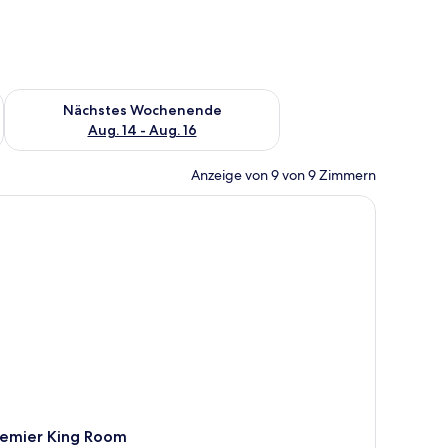
es Wochenende, Aug. 7 - Aug. 9.
Überprüfe die Verfügbarkeit für nächstes Wochenende, Aug. 1
Nächstes Wochenende
Aug. 14 - Aug. 16
Anzeige von 9 von 9 Zimmern
, Stuhl und einem großen Fenster mit Blick.
remier King Room