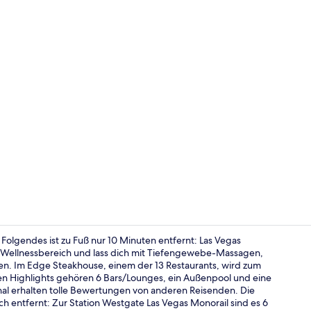
Video der U
 Folgendes ist zu Fuß nur 10 Minuten entfernt: Las Vegas
n Wellnessbereich und lass dich mit Tiefengewebe-Massagen,
. Im Edge Steakhouse, einem der 13 Restaurants, wird zum
Signature-Zi
en Highlights gehören 6 Bars/Lounges, ein Außenpool und eine
nal erhalten tolle Bewertungen von anderen Reisenden. Die
ch entfernt: Zur Station Westgate Las Vegas Monorail sind es 6