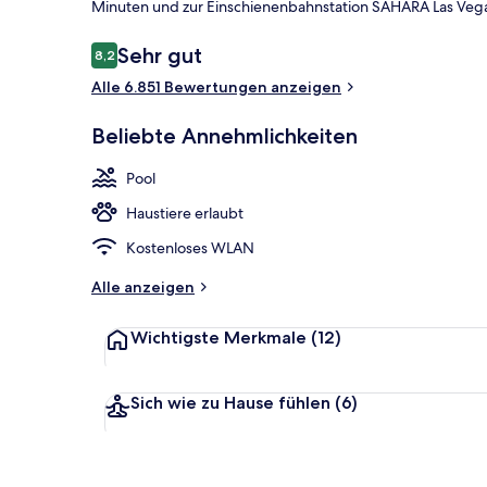
Minuten und zur Einschienenbahnstation SAHARA Las Veg
Bewertungen
Sehr gut
8,2
8,2 von 10.
Außendetails
Alle 6.851 Bewertungen anzeigen
Beliebte Annehmlichkeiten
Pool
Haustiere erlaubt
Kostenloses WLAN
Alle anzeigen
Wichtigste Merkmale
(12)
Sich wie zu Hause fühlen
(6)