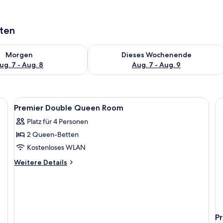
aten
 - Aug. 7.
 Verfügbarkeit für morgen, Aug. 7 - Aug. 8.
Überprüfe die Verfügbarkeit für dies
Morgen
Dieses Wochenende
ug. 7 - Aug. 8
Aug. 7 - Aug. 9
Alle
Ein Hotelzimmer mit Bett, Schreibtisch
8
Premier Double Queen Room
Fotos
Platz für 4 Personen
für
2 Queen-Betten
Premier
Double
Kostenloses WLAN
Queen
Weitere
Weitere Details
Room
Details
für
anzeigen
Premier
Double
Queen
Room
P