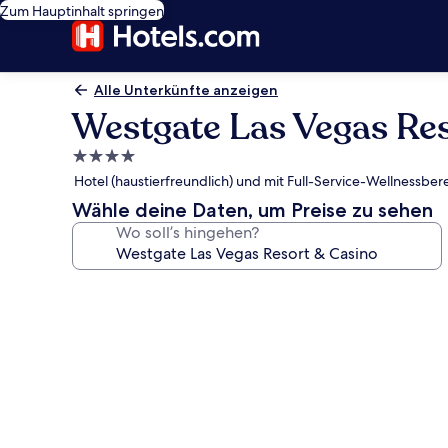
Zum Hauptinhalt springen
Alle Unterkünfte anzeigen
Westgate Las Vegas Re
4.0-
Sterne-
Hotel (haustierfreundlich) und mit Full-Service-Wellnessb
Unterkunft
Wähle deine Daten, um Preise zu sehen
Wo soll’s hingehen?
Fotogalerie
von
Westgate
Las
Vegas
Resort