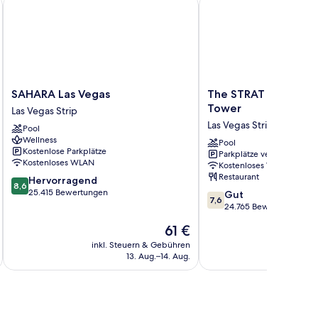
SAHARA Las Vegas
The STRAT Hotel, Casi
SAHARA
The
SAHARA Las Vegas
The STRAT Hotel, Ca
Las
STRAT
Tower
Las Vegas Strip
Vegas
Hotel,
Las Vegas Strip
Pool
Las
Casino
Wellness
Vegas
&
Pool
Kostenlose Parkplätze
Parkplätze verfügbar
Strip
Tower
Kostenloses WLAN
Kostenloses WLAN
Las
Restaurant
8.6
Hervorragend
Vegas
8,6
von
25.415 Bewertungen
7.6
Strip
Gut
7,6
10,
von
24.765 Bewertungen
Hervorragend,
10,
Der
61 €
25.415
Gut,
Preis
Bewertungen
24.765
inkl. Steuern & Gebühren
inkl. S
beträgt
13. Aug.–14. Aug.
Bewertungen
61 €