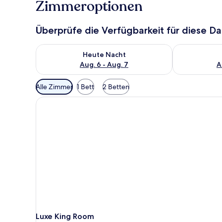
Zimmeroptionen
Überprüfe die Verfügbarkeit für diese D
Überprüfe die Verfügbarkeit für heute Nacht, Aug. 6
Überprüfe die
Heute Nacht
Aug. 6 - Aug. 7
A
Verfügbare
Alle Zimmer
1 Bett
2 Betten
Filter
für
Zimmer
Luxe King Room