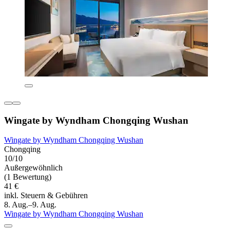
Wingate by Wyndham Chongqing Wushan
Wingate by Wyndham Chongqing Wushan
Chongqing
10/10
Außergewöhnlich
(1 Bewertung)
41 €
inkl. Steuern & Gebühren
8. Aug.–9. Aug.
Wingate by Wyndham Chongqing Wushan