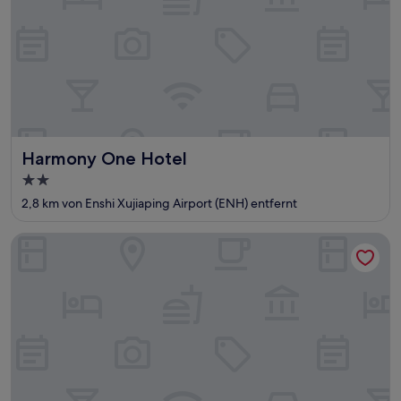
Harmony One Hotel
Harmony One Hotel
2.0-
Sterne-
2,8 km von Enshi Xujiaping Airport (ENH) entfernt
Unterkunft
Yi Xiao Ting Hotel