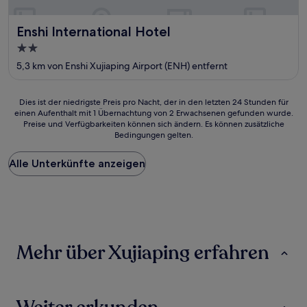
Enshi International Hotel
Enshi International Hotel
2.0-
Sterne-
5,3 km von Enshi Xujiaping Airport (ENH) entfernt
Unterkunft
Dies
Dies ist der niedrigste Preis pro Nacht, der in den letzten 24 Stunden für
einen Aufenthalt mit 1 Übernachtung von 2 Erwachsenen gefunden wurde.
ist
Preise und Verfügbarkeiten können sich ändern. Es können zusätzliche
der
Bedingungen gelten.
niedrigste
Preis
Alle Unterkünfte anzeigen
pro
Nacht,
der
in
den
letzten
24 Stunden
Mehr über Xujiaping erfahren
für
einen
Aufenthalt
mit
1 Übernachtung