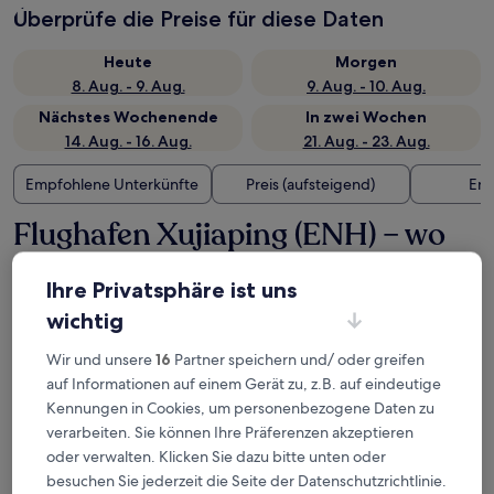
Überprüfe die Preise für diese Daten
Heute
Morgen
8. Aug. - 9. Aug.
9. Aug. - 10. Aug.
Nächstes Wochenende
In zwei Wochen
14. Aug. - 16. Aug.
21. Aug. - 23. Aug.
Empfohlene Unterkünfte
Preis (aufsteigend)
Ent
Flughafen Xujiaping (ENH) – wo
übernachten?
Ihre Privatsphäre ist uns
wichtig
Ramada Plaza by Wyndham Enshi
Wir und unsere
16
Partner speichern und/ oder greifen
auf Informationen auf einem Gerät zu, z.B. auf eindeutige
Kennungen in Cookies, um personenbezogene Daten zu
verarbeiten. Sie können Ihre Präferenzen akzeptieren
oder verwalten. Klicken Sie dazu bitte unten oder
besuchen Sie jederzeit die Seite der Datenschutzrichtlinie.