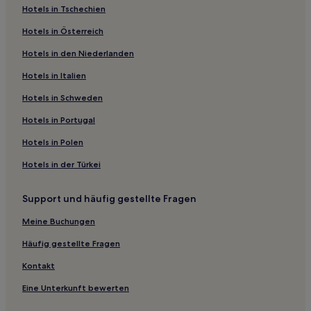
Hotels in Tschechien
Sanjiechang Hotels
Hotels in Österreich
Hotels nahe Sanxia Nationaler Geopark
Hotels in den Niederlanden
Xuan’en Hotels
Hotels in Italien
Hotels nahe Sixi Naturschutzgebiet
Hotels nahe Sanxia-Garten der Aromen
Hotels in Schweden
Gong’an Hotels
Hotels in Portugal
Autonomer Kreis Changyang Hotels
Hotels in Polen
Hotels nahe Jingmen Museum
Hotels in der Türkei
Maojian Bezirk: Hotels
Support und häufig gestellte Fragen
Yiling Bezirk: Hotels
Meine Buchungen
Dangyang Hotels
Hotels nahe Bahnhof Shiyan
Häufig gestellte Fragen
Dianjun Hotels
Kontakt
Shashi: Hotels
Eine Unterkunft bewerten
Zigui Hotels