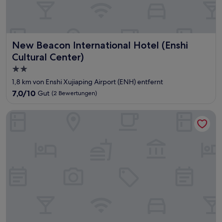
New Beacon International Hotel (Enshi Cultural Center)
New Beacon International Hotel (Enshi
Cultural Center)
2.0-
Sterne-
1,8 km von Enshi Xujiaping Airport (ENH) entfernt
Unterkunft
7.0
7,0/10
Gut
(2 Bewertungen)
von
10,
Tangmen Inn
Gut,
(2
Bewertungen)