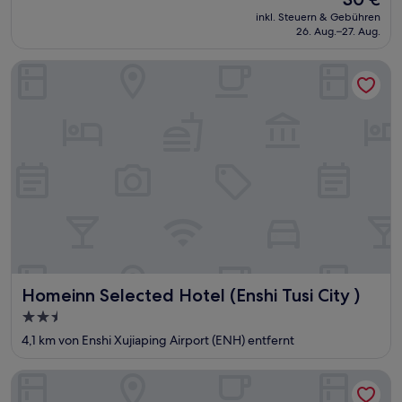
Preis
inkl. Steuern & Gebühren
beträgt
26. Aug.–27. Aug.
30 €
Homeinn Selected Hotel (Enshi Tusi City )
Homeinn Selected Hotel (Enshi Tusi City )
Homeinn Selected Hotel (Enshi Tusi City )
2.5-
Sterne-
4,1 km von Enshi Xujiaping Airport (ENH) entfernt
Unterkunft
Lingjuli Grand Hotel (Enshi Prefecture National Sports Cente