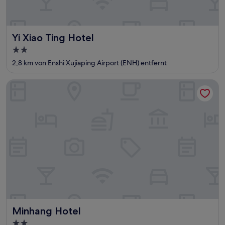
Yi Xiao Ting Hotel
Yi Xiao Ting Hotel
2.0-
Sterne-
2,8 km von Enshi Xujiaping Airport (ENH) entfernt
Unterkunft
Minhang Hotel
Minhang Hotel
Minhang Hotel
2.0-