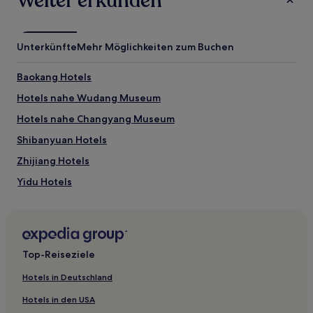
Weiter erkunden
von
2 Erwachsenen
gefunden
wurde.
Unterkünfte
Mehr Möglichkeiten zum Buchen
Preise
und
Baokang Hotels
Verfügbarkeiten
können
Hotels nahe Wudang Museum
sich
ändern.
Hotels nahe Changyang Museum
Es
Shibanyuan Hotels
können
zusätzliche
Zhijiang Hotels
Bedingungen
gelten.
Yidu Hotels
Hotels nahe Fulong-Berg
Hotels nahe Huangling-Tempel
Lichuan Hotels
Top-Reiseziele
Zhushan Hotels
Hotels in Deutschland
Hotels nahe Shennongding Nationales Naturreservat
Hotels in den USA
Badong Hotels