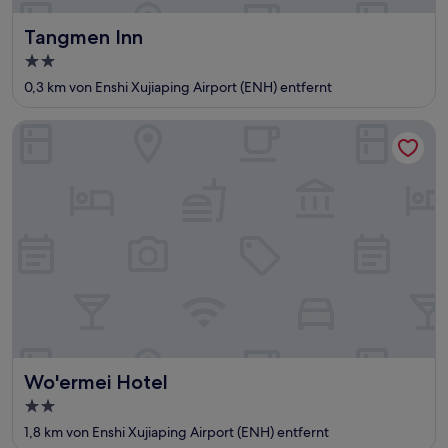
Tangmen Inn
Tangmen Inn
2.0-
Sterne-
0,3 km von Enshi Xujiaping Airport (ENH) entfernt
Unterkunft
Wo'ermei Hotel
Wo'ermei Hotel
Wo'ermei Hotel
2.0-
Sterne-
1,8 km von Enshi Xujiaping Airport (ENH) entfernt