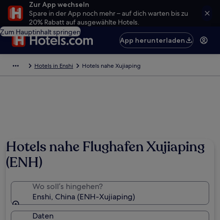
Zur App wechseln
Spare in der App noch mehr – auf dich warten bis zu
20% Rabatt auf ausgewählte Hotels.
Zum Hauptinhalt springen
App herunterladen
Hotels in Enshi
Hotels nahe Xujiaping
Hotels nahe Flughafen Xujiaping
(ENH)
Wo soll’s hingehen?
Enshi, China (ENH-Xujiaping)
Daten