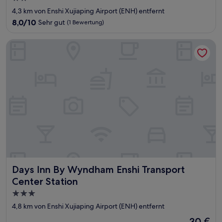
Sterne-
4,3 km von Enshi Xujiaping Airport (ENH) entfernt
Unterkunft
8.0
8,0/10
Sehr gut
(1 Bewertung)
von
10,
Days Inn By Wyndham Enshi Transport Center Station
Sehr
gut,
(1
Bewertung)
Days Inn By Wyndham Enshi Transport Center Station
Days Inn By Wyndham Enshi Transport
Center Station
3.0-
Sterne-
4,8 km von Enshi Xujiaping Airport (ENH) entfernt
Unterkunft
Der
30 €