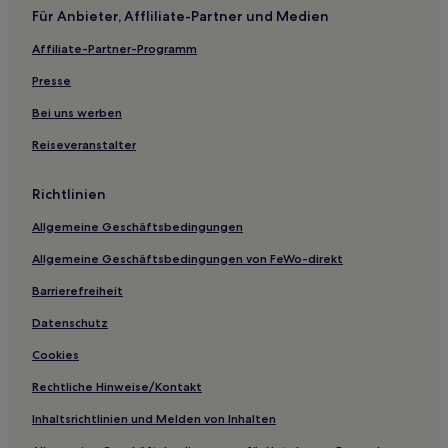
Für Anbieter, Affliliate-Partner und Medien
Hotels nahe Jinshi Höhle
Affiliate-Partner-Programm
Jianshi Hotels
Presse
Hubei: Hotels
Günstige in Enshi
Bei uns werben
Luxus in Enshi
Reiseveranstalter
Günstige in Shiyan
Richtlinien
Luxus in Yichang
Allgemeine Geschäftsbedingungen
Business in Yichang
Allgemeine Geschäftsbedingungen von FeWo-direkt
Barrierefreiheit
Datenschutz
Cookies
Rechtliche Hinweise/Kontakt
Inhaltsrichtlinien und Melden von Inhalten