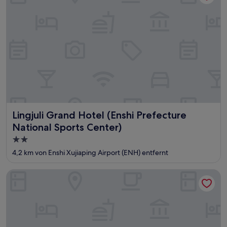
Lingjuli Grand Hotel (Enshi Prefecture National Sports Cen
Lingjuli Grand Hotel (Enshi Prefecture
National Sports Center)
2.0-
Sterne-
4,2 km von Enshi Xujiaping Airport (ENH) entfernt
Unterkunft
Enshi Shundu Hotel