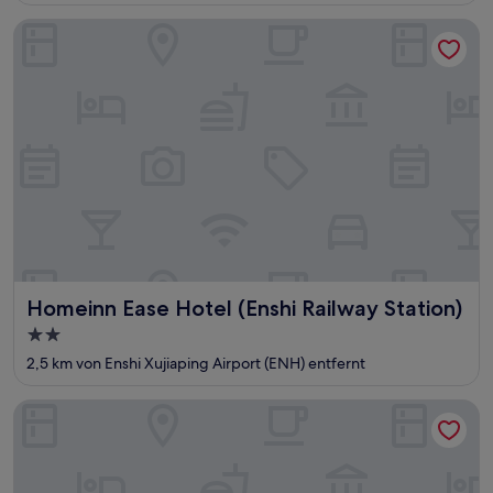
Unterkunft
Homeinn Ease Hotel (Enshi Railway Station)
Homeinn Ease Hotel (Enshi Railway Station)
Homeinn Ease Hotel (Enshi Railway Station)
2.0-
Sterne-
2,5 km von Enshi Xujiaping Airport (ENH) entfernt
Unterkunft
Harmony One Hotel