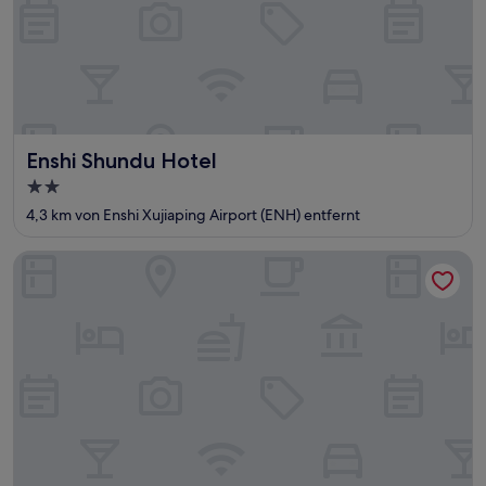
Enshi Shundu Hotel
Enshi Shundu Hotel
2.0-
Sterne-
4,3 km von Enshi Xujiaping Airport (ENH) entfernt
Unterkunft
Enshi International Hotel