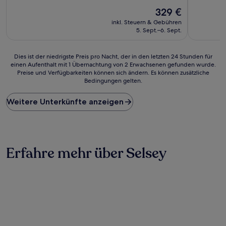
10,
10,
Wunderbar,
Der
Wunderba
329 €
(79
Preis
(48
inkl. Steuern & Gebühren
Bewertungen)
beträgt
Bewertun
5. Sept.–6. Sept.
329 €
Dies
Dies ist der niedrigste Preis pro Nacht, der in den letzten 24 Stunden für
einen Aufenthalt mit 1 Übernachtung von 2 Erwachsenen gefunden wurde.
ist
Preise und Verfügbarkeiten können sich ändern. Es können zusätzliche
der
Bedingungen gelten.
niedrigste
Preis
Weitere Unterkünfte anzeigen
pro
Nacht,
der
in
den
letzten
Erfahre mehr über Selsey
24 Stunden
für
einen
Aufenthalt
mit
1 Übernachtung
von
2 Erwachsenen