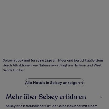
gefunden
wurde.
Preise
und
Verfügbarkeiten
können
sich
ändern.
Es
können
zusätzliche
Foto von C J West
Bedingungen
Öf
gelten.
Fo
vo
Selsey ist bekannt für seine Lage am Meer und besticht außerdem
C
durch Attraktionen wie Naturreservat Pagham Harbour und West
J
Sands Fun Fair.
We
Alle Hotels in Selsey anzeigen
Mehr über Selsey erfahren
Selsey ist ein freundlicher Ort, der seine Besucher mit einem