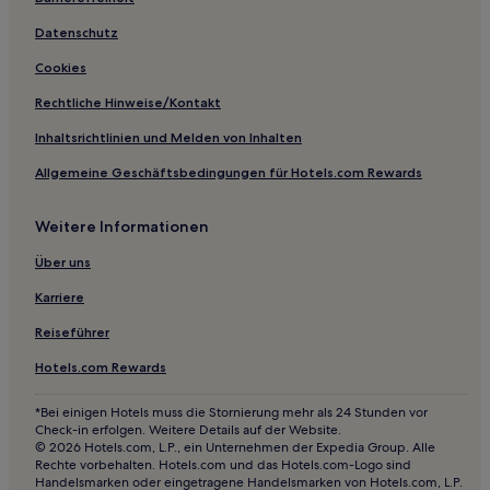
Hindhead Hotels
Hotels nahe Palmeira Mansions
Datenschutz
Hotels nahe Quarr Abbey
Cookies
Hotels nahe Bahnhof Portsmouth Harbour
Rechtliche Hinweise/Kontakt
Hotels nahe Sandown Beach
Inhaltsrichtlinien und Melden von Inhalten
Hotels nahe Southampton Passenger Terminal
Allgemeine Geschäftsbedingungen für Hotels.com Rewards
Hotels nahe Southsea Beach
Weitere Informationen
Ferring Hotels
Newport Hotels
Über uns
Worthing Hotels
Karriere
Hotels nahe Meon Valley Golf and Country Club
Reiseführer
Hove Hotels
Hotels.com Rewards
Hotels nahe Goodwood Golf Club
*Bei einigen Hotels muss die Stornierung mehr als 24 Stunden vor
Hotels nahe Hove Park
Check-in erfolgen. Weitere Details auf der Website.
© 2026 Hotels.com, L.P., ein Unternehmen der Expedia Group. Alle
Hotels nahe HMS Warrior
Rechte vorbehalten. Hotels.com und das Hotels.com-Logo sind
Handelsmarken oder eingetragene Handelsmarken von Hotels.com, L.P.