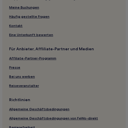
Meine Buchungen
Chale Hotels
Kingston Hotels
Häufig gestellte Fragen
Angmering Hotels
Kontakt
Ashington Hotels
Eine Unterkunft bewerten
Alverstoke Hotels
Für Anbieter, Affliliate-Partner und Medien
Hotels nahe Goodwood House
Affiliate-Partner-Programm
Hotels nahe South Downs Way National Trail
Presse
Madehurst Hotels
Hotels nahe Gunwharf Quays
Bei uns werben
Fishbourne Hotels
Reiseveranstalter
Hotels nahe St Mary the Virgin Church
Richtlinien
Southampton Hotels
Allgemeine Geschäftsbedingungen
Hotels nahe Hayling Island West Beach
Allgemeine Geschäftsbedingungen von FeWo-direkt
Hotels nahe HMS Victory
Barrierefreiheit