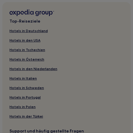
Yapton Hotels
West End: Hotels
Top-Reiseziele
West Sussex: Hotels
Hotels in Deutschland
Hotels nahe Lilliputput Museum of Antique Dolls & Toys
Hotels in den USA
Fareham Hotels
Hotels in Tschechien
Hotels nahe Portsmouth Guildhall
Hotels in Österreich
Bepton Hotels
Hotels in den Niederlanden
Hotels nahe Ventnor Botanic Garden
Hotels in Italien
Hotels nahe University of Chichester
Hotels nahe Lake Beach
Hotels in Schweden
Portsmouth Hotels
Hotels in Portugal
Old Portsmouth: Hotels
Hotels in Polen
Hotels nahe Ambush Paintball
Hotels in der Türkei
Brighton-Hove: Hotels
Support und häufig gestellte Fragen
Dibden Purlieu Hotels