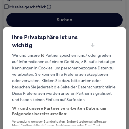
Ich reise geschäftlich
Suchen
Ihre Privatsphäre ist uns
Kostenlose Stornierung bei
wichtig
Planänderungen
Wir und unsere
16
Partner speichern und/ oder greifen
Verdiene Prämien für jede
auf Informationen auf einem Gerät zu, z.B. auf eindeutige
Kennungen in Cookies, um personenbezogene Daten zu
wahrgenommene Übernachtung
verarbeiten. Sie können Ihre Präferenzen akzeptieren
oder verwalten. Klicken Sie dazu bitte unten oder
Mehr sparen mit Preisen für Mitglieder
besuchen Sie jederzeit die Seite der Datenschutzrichtlinie.
Diese Präferenzen werden unseren Partnern signalisiert
und haben keinen Einfluss auf Surfdaten.
Überprüfe die Preise für diese Daten
Wir und unsere Partner verarbeiten Daten, um
Folgendes bereitzustellen:
Heute
Morgen
Verwendung genauer Standortdaten. Endgeräteeigenschaften zur
Identifikation aktiv abfragen. Speichern von oder Zugriff auf
8. Aug. - 9. Aug.
9. Aug. - 10. Aug.