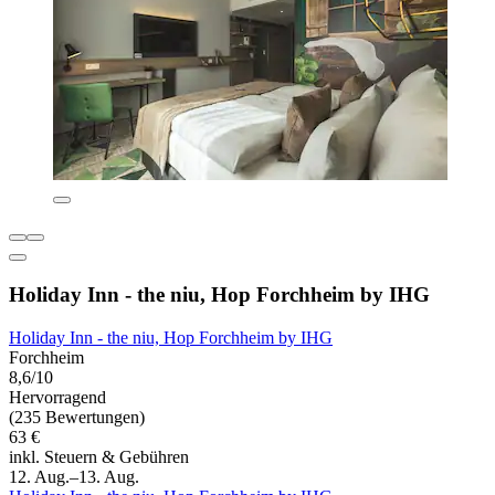
Holiday Inn - the niu, Hop Forchheim by IHG
Holiday Inn - the niu, Hop Forchheim by IHG
Forchheim
8,6/10
Hervorragend
(235 Bewertungen)
63 €
inkl. Steuern & Gebühren
12. Aug.–13. Aug.