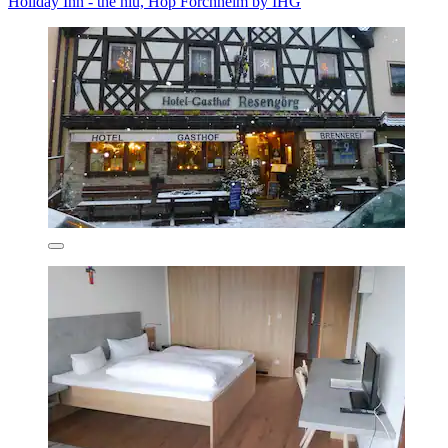
Holiday Inn - the niu, Hop Forchheim by IHG