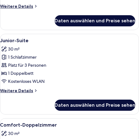
Weitere
Weitere Details
Details
für
Daten auswählen und Preise sehen
Standard-
Einzelzimmer
Alle
Ein Hotelzimmer mit Bett, Schreibtisc
4
Junior-Suite
Fotos
30 m²
für
1 Schlafzimmer
Junior-
Suite
Platz für 3 Personen
anzeigen
1 Doppelbett
Kostenloses WLAN
Weitere
Weitere Details
Details
für
Daten auswählen und Preise sehen
Junior-
Suite
Alle
Ein Hotelzimmer mit Bett, Schreibtisc
4
Comfort-Doppelzimmer
Fotos
30 m²
für