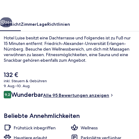
rück
Weiter
36+
Übersicht
Zimmer
Lage
Richtlinien
Hotel Luise besitzt eine Dachterrasse und Folgendes ist zu Fuß nur
15 Minuten entfernt: Friedrich-Alexander-Universität Erlangen-
Nürnberg. Besuche den Wellnessbereich, um dich mit Massagen
verwöhnen zu lassen. Fitnessmöglichkeiten, eine Sauna und eine
Snackbar gehören ebenfalls zum Angebot.
Der
132 €
aktuelle
inkl. Steuern & Gebühren
Preis
9. Aug.–10. Aug.
Sauna, Dampfbad, 3 Behandlungsrä
beträgt
Bewertungen
Wunderbar
9,2
Alle 95 Bewertungen anzeigen
132 €.
9,2 von 10.
Beliebte Annehmlichkeiten
Frühstück inbegriffen
Wellness
Haustiere erlaubt
Parkplätze verfügbar