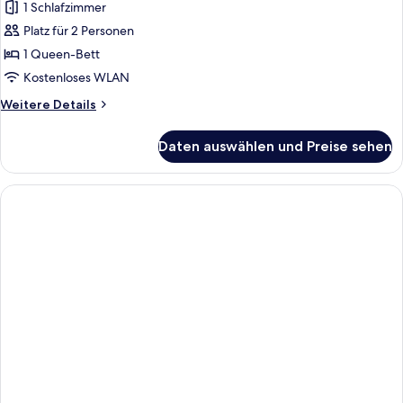
1 Schlafzimmer
Comfort-
Doppelzimmer
Platz für 2 Personen
anzeigen
1 Queen-Bett
Kostenloses WLAN
Weitere
Weitere Details
Details
für
Daten auswählen und Preise sehen
Comfort-
Doppelzimmer