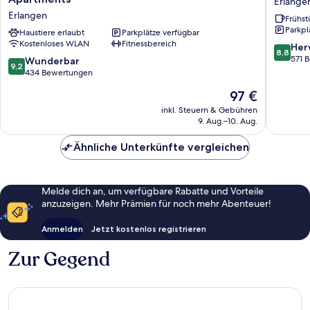
Erlange
Hotel
Express
Erlangen
Frühst
&
Erlange
Parkpl
Serviced
Haustiere erlaubt
Parkplätze verfügbar
by
Kostenloses WLAN
Fitnessbereich
Apartments
IHG
8.8
Her
8,8
Erlangen
Erlange
von
571 
9.2
Wunderbar
9,2
10,
von
434 Bewertungen
Hervorr
10,
Der
97 €
571
Wunderbar,
Preis
Bewert
434
inkl. Steuern & Gebühren
beträgt
9. Aug.–10. Aug.
Bewertungen
97 €
Ähnliche Unterkünfte vergleichen
Melde dich an, um verfügbare Rabatte und Vorteile
anzuzeigen. Mehr Prämien für noch mehr Abenteuer!
Anmelden
Jetzt kostenlos registrieren
Zur Gegend