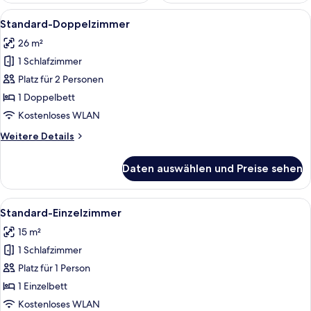
Alle
Ein Hotelzimmer mit einem Bett, einem
4
Standard-Doppelzimmer
Fotos
26 m²
für
1 Schlafzimmer
Standard-
Doppelzimmer
Platz für 2 Personen
anzeigen
1 Doppelbett
Kostenloses WLAN
Weitere
Weitere Details
Details
für
Daten auswählen und Preise sehen
Standard-
Doppelzimmer
Alle
Ein Hotelzimmer mit Bett, Schreibtisch
4
Standard-Einzelzimmer
Fotos
15 m²
für
1 Schlafzimmer
Standard-
Einzelzimmer
Platz für 1 Person
anzeigen
1 Einzelbett
Kostenloses WLAN