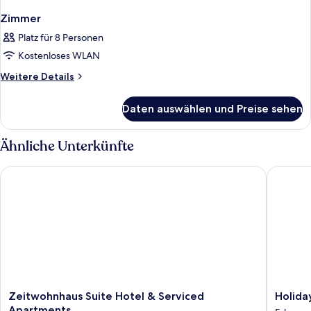
Zimmer
Platz für 8 Personen
Kostenloses WLAN
Weitere
Weitere Details
Details
für
Daten auswählen und Preise sehen
Zimmer
Ähnliche Unterkünfte
Zeitwohnhaus Suite Hotel & Serviced Apartments
Holiday 
Zeitwohnhaus
Holiday
Zeitwohnhaus Suite Hotel & Serviced
Holida
Suite
Inn
Apartments