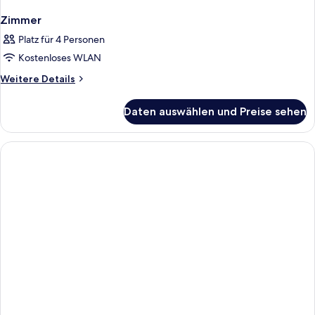
Zimmer
Platz für 4 Personen
Kostenloses WLAN
Weitere
Weitere Details
Details
für
Daten auswählen und Preise sehen
Zimmer