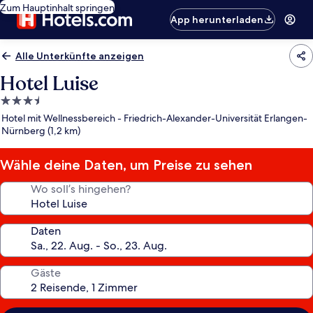
Zum Hauptinhalt springen
App herunterladen
Alle Unterkünfte anzeigen
Hotel Luise
3.5-
Sterne-
Hotel mit Wellnessbereich - Friedrich-Alexander-Universität Erlangen-
Unterkunft
Nürnberg (1,2 km)
Wähle deine Daten, um Preise zu sehen
Wo soll’s hingehen?
Daten
Gäste