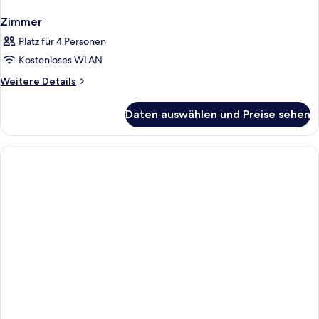
Zimmer
Platz für 4 Personen
Kostenloses WLAN
Weitere
Weitere Details
Details
für
Daten auswählen und Preise sehen
Zimmer